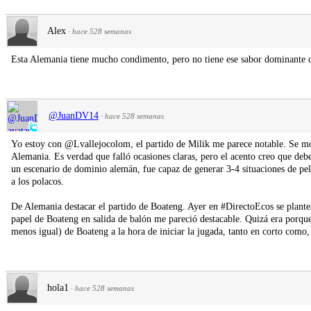
Alex
·
hace 528 semanas
Esta Alemania tiene mucho condimento, pero no tiene ese sabor dominante que
@JuanDV14
·
hace 528 semanas
Yo estoy con @Lvallejocolom, el partido de Milik me parece notable. Se mo
Alemania. Es verdad que falló ocasiones claras, pero el acento creo que deb
un escenario de dominio alemán, fue capaz de generar 3-4 situaciones de pel
a los polacos.
De Alemania destacar el partido de Boateng. Ayer en #DirectoEcos se plant
papel de Boateng en salida de balón me pareció destacable. Quizá era porq
menos igual) de Boateng a la hora de iniciar la jugada, tanto en corto como,
hola1
·
hace 528 semanas