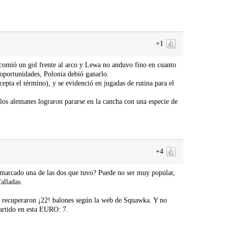
+1
e comió un gol frente al arco y Lewa no anduvo fino en cuanto
e oportunidades, Polonia debió ganarlo.
epta el término), y se evidenció en jugadas de rutina para el
los alemanes lograron pararse en la cancha con una especie de
+4
a marcado una de las dos que tuvo? Puede no ser muy popular,
alladas.
, recuperaron ¡22! balones según la web de Squawka. Y no
partido en esta EURO: 7.