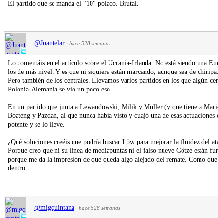
El partido que se manda el "10" polaco. Brutal.
@Juantelar
·
hace 528 semanas
Lo comentáis en el artículo sobre el Ucrania-Irlanda. No está siendo una Eur
los de más nivel. Y es que ni siquiera están marcando, aunque sea de chiripa
Pero también de los centrales. Llevamos varios partidos en los que algún ce
Polonia-Alemania se vio un poco eso.
En un partido que junta a Lewandowski, Milik y Müller (y que tiene a Mari
Boateng y Pazdan, al que nunca había visto y cuajó una de esas actuaciones 
potente y se lo lleve.
¿Qué soluciones creéis que podría buscar Löw para mejorar la fluidez del a
Porque creo que ni su línea de mediapuntas ni el falso nueve Götze están f
porque me da la impresión de que queda algo alejado del remate. Como que a
dentro.
@migquintana
·
hace 528 semanas