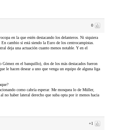
0
ocopa en la que estén destacando los delanteros. Ni siquiera
. En cambio sí está siendo la Euro de los centrocampistas.
ntral deja una actuación cuanto menos notable. Y en el
o Gómez en el banquillo), dos de los más destacados fueron
que le hacen desear a uno que venga un equipo de alguna liga
taque?
uncionando como cabría esperar. Me mosquea lo de Müller,
l no haber lateral derecho que suba opta por ir menos hacia
+1