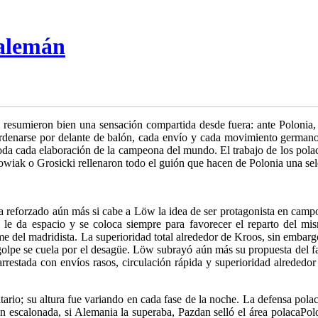
 alemán
, resumieron bien una sensación compartida desde fuera: ante Polonia,
narse por delante de balón, cada envío y cada movimiento germano te
oda cada elaboración de la campeona del mundo. El trabajo de los polac
iak o Grosicki rellenaron todo el guión que hacen de Polonia una sele
a reforzado aún más si cabe a Löw la idea de ser protagonista en camp
 le da espacio y se coloca siempre para favorecer el reparto del mi
 del madridista. La superioridad total alrededor de Kroos, sin embargo
agolpe se cuela por el desagüe. Löw subrayó aún más su propuesta del f
rrestada con envíos rasos, circulación rápida y superioridad alrededor
io; su altura fue variando en cada fase de la noche. La defensa polaca
ión escalonada, si Alemania la superaba,
Pazdan selló el área polaca
Pol