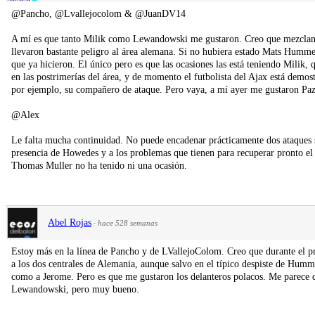
@Pancho, @Lvallejocolom & @JuanDV14
A mí es que tanto Milik como Lewandowski me gustaron. Creo que mezclan
llevaron bastante peligro al área alemana. Si no hubiera estado Mats Humm
que ya hicieron. El único pero es que las ocasiones las está teniendo Milik,
en las postrimerías del área, y de momento el futbolista del Ajax está demo
por ejemplo, su compañero de ataque. Pero vaya, a mí ayer me gustaron Paz
@Alex
Le falta mucha continuidad. No puede encadenar prácticamente dos ataques s
presencia de Howedes y a los problemas que tienen para recuperar pronto el 
Thomas Muller no ha tenido ni una ocasión.
Abel Rojas
·
hace 528 semanas
Estoy más en la línea de Pancho y de LVallejoColom. Creo que durante el
a los dos centrales de Alemania, aunque salvo en el típico despiste de Humme
como a Jerome. Pero es que me gustaron los delanteros polacos. Me parec
Lewandowski, pero muy bueno.