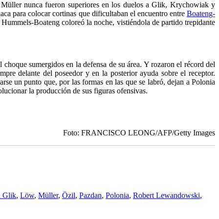
y Müller nunca fueron superiores en los duelos a Glik, Krychowiak y
aca para colocar cortinas que dificultaban el encuentro entre
Boateng-
 Hummels-Boateng coloreó la noche, vistiéndola de partido trepidante
el choque sumergidos en la defensa de su área. Y rozaron el récord del
empre delante del poseedor y en la posterior ayuda sobre el receptor.
rse un punto que, por las formas en las que se labró, dejan a Polonia
lucionar la producción de sus figuras ofensivas.
Foto: FRANCISCO LEONG/AFP/Getty Images
 Glik
,
Löw
,
Müller
,
Özil
,
Pazdan
,
Polonia
,
Robert Lewandowski
,