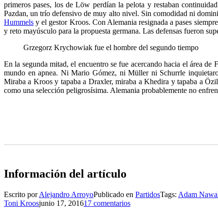
primeros pases, los de Löw perdían la pelota y restaban continuida
Pazdan, un trío defensivo de muy alto nivel. Sin comodidad ni dominio
Hummels
y el gestor Kroos. Con Alemania resignada a pases siempre
y reto mayúsculo para la propuesta germana. Las defensas fueron supe
Grzegorz Krychowiak fue el hombre del segundo tiempo
En la segunda mitad, el encuentro se fue acercando hacia el área de F
mundo en apnea. Ni Mario Gómez, ni Müller ni Schurrle inquietar
Miraba a Kroos y tapaba a Draxler, miraba a Khedira y tapaba a Özil.
como una selección peligrosísima. Alemania probablemente no enfrente
Información del artículo
Escrito por
Alejandro Arroyo
Publicado en
Partidos
Tags:
Adam Nawa
Toni Kroos
junio 17, 2016
17 comentarios