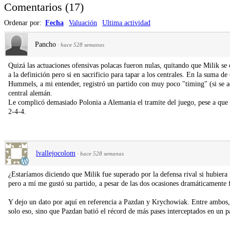
Comentarios
(
17
)
Ordenar por:
Fecha
Valuación
Ultima actividad
Pancho
·
hace 528 semanas
Quizá las actuaciones ofensivas polacas fueron nulas, quitando que Milik s
a la definición pero si en sacrificio para tapar a los centrales. En la suma d
Hummels, a mi entender, registró un partido con muy poco "timing" (si se ac
central alemán.
Le complicó demasiado Polonia a Alemania el tramite del juego, pese a que 
2-4-4.
lvallejocolom
·
hace 528 semanas
¿Estaríamos diciendo que Milik fue superado por la defensa rival si hubier
pero a mí me gustó su partido, a pesar de las dos ocasiones dramáticamente f
Y dejo un dato por aquí en referencia a Pazdan y Krychowiak. Entre ambos
solo eso, sino que Pazdan batió el récord de más pases interceptados en un 