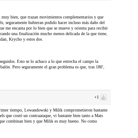
 muy bien, que trazan movimientos complementarios y que
els, seguramente hubieran podido hacer incluso más daño del
 que me encanta por lo bien que se mueve y orienta para recibir
strando una finalización mucho menos delicada de la que tiene,
dan, Krycho y estos dos.
eguidos. Esto se lo achaco a lo que estrecha el campo la
balón. Pero seguramente el gran problema es que, tras 180',
+1
 primer tiempo, Lewandowski y Milik comprometieron bastante
ls que costó un contraataque, vi bastante bien tanto a Mats
e que combinan bien y que Milik es muy bueno. No como