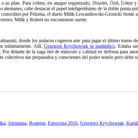
d a su plan. Para colmo, en ataque organizado, Draxler, Özil, Götze 
 alemanes, cabe destacar el papel inteligentísimo de la doble punta pol
 conocidos por Polonia, el duelo Milik-Lewandowski-Grosicki frente a
riores; Milik y Robert no encontraron suerte.
abianski, donde los polacos cogieron aire para jugar el último tramo d
on mínimamente. Allí,
Grzegorz Krychowiak se multiplicó
. Estaba si
 Por delante de la zaga tiró de músculo y calidad en defensa para anota
 colectivos tan preparados y conscientes del poder teutón pero debe so
lka
,
Alemania
,
Boateng
,
Eurocopa 2016
,
Grzegorz Krychowiak
,
Kamil