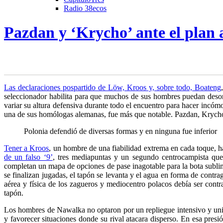
Radio 38ecos
Pazdan y ‘Krycho’ ante el plan
Las declaraciones pospartido de Löw, Kroos y, sobre todo, Boateng
seleccionador habilita
para que muchos de sus hombres puedan desorde
variar su altura defensiva durante todo el encuentro para hacer incóm
una de sus homólogas alemanas, fue más que notable. Pazdan, Krychow
Polonia defendió de diversas formas y en ninguna fue inferior
Tener a Kroos
, un hombre de una fiabilidad extrema en cada toque, h
de un falso ‘9’
, tres mediapuntas y un segundo centrocampista que
completan un mapa de opciones de pase inagotable para la bota sublime
se finalizan jugadas, el tapón se levanta y el agua en forma de contr
aérea y física de los zagueros y mediocentro polacos debía ser contra
tapón.
Los hombres de Nawalka no optaron por un repliegue intensivo y unitar
y favorecer situaciones donde su rival atacara disperso. En esa pres