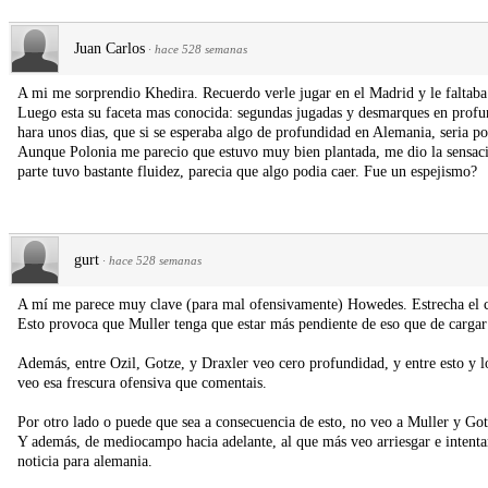
Juan Carlos
·
hace 528 semanas
A mi me sorprendio Khedira. Recuerdo verle jugar en el Madrid y le faltaba e
Luego esta su faceta mas conocida: segundas jugadas y desmarques en profu
hara unos dias, que si se esperaba algo de profundidad en Alemania, seria po
Aunque Polonia me parecio que estuvo muy bien plantada, me dio la sensaci
parte tuvo bastante fluidez, parecia que algo podia caer. Fue un espejismo?
gurt
·
hace 528 semanas
A mí me parece muy clave (para mal ofensivamente) Howedes. Estrecha el ca
Esto provoca que Muller tenga que estar más pendiente de eso que de cargar
Además, entre Ozil, Gotze, y Draxler veo cero profundidad, y entre esto y
veo esa frescura ofensiva que comentais.
Por otro lado o puede que sea a consecuencia de esto, no veo a Muller y Got
Y además, de mediocampo hacia adelante, al que más veo arriesgar e intentar
noticia para alemania.