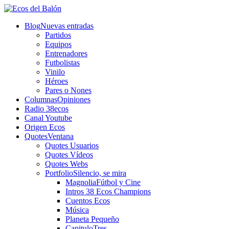
Blog
Nuevas entradas
Partidos
Equipos
Entrenadores
Futbolistas
Vinilo
Héroes
Pares o Nones
Columnas
Opiniones
Radio 38ecos
Canal Youtube
Origen Ecos
Quotes
Ventana
Quotes Usuarios
Quotes Vídeos
Quotes Webs
Portfolio
Silencio, se mira
Magnolia
Fútbol y Cine
Intros 38 Ecos Champions
Cuentos Ecos
Música
Planeta Pequeño
CapituloTres