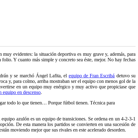
an muy evidentes: la situación deportiva es muy grave y, además, para
un folio. Y cuanto más simple y concreto sea éste, mejor. No hay fechas
edrán y se marchó Ángel Lafita, el
equipo de Fran Escribá
detuvo su
roca y, para colmo, arriba mostraban ser el equipo con menos gol de la
onvertirse en un equipo muy enérgico y muy activo que propiciase que
n equipo en descenso
.
egar todo lo que tienen… Porque fútbol tienen. Técnica para
 equipo azulón es un equipo de transiciones. Se ordena en un 4-2-3-1
 opción. De esta manera los partidos se convierten en una sucesión de
 están moviendo mejor que sus rivales en este acelerado desorden.