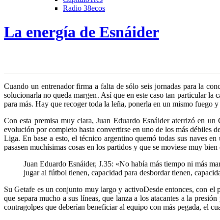
Radio 38ecos
La energía de Esnáider
Cuando un entrenador firma a falta de sólo seis jornadas para la con
solucionarla no queda margen
. Así que en este caso tan particular la
para más. Hay que recoger toda la leña, ponerla en un mismo fuego y 
Con esta premisa muy clara, Juan Eduardo Esnáider aterrizó en un G
evolución por completo hasta convertirse en uno de los más débiles de
Liga. En base a esto, el técnico argentino quemó todas sus naves en
pasasen muchísimas cosas en los partidos y que se moviese muy bien e
Juan Eduardo Esnáider, J.35: «No había más tiempo ni más marge
jugar al fútbol tienen, capacidad para desbordar tienen, capaci
Su Getafe es un conjunto muy largo y activo
Desde entonces, con el 
que separa mucho a sus líneas, que lanza a los atacantes a la presió
contragolpes que deberían beneficiar al equipo con más pegada, el cua