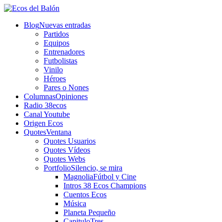
Blog
Nuevas entradas
Partidos
Equipos
Entrenadores
Futbolistas
Vinilo
Héroes
Pares o Nones
Columnas
Opiniones
Radio 38ecos
Canal Youtube
Origen Ecos
Quotes
Ventana
Quotes Usuarios
Quotes Vídeos
Quotes Webs
Portfolio
Silencio, se mira
Magnolia
Fútbol y Cine
Intros 38 Ecos Champions
Cuentos Ecos
Música
Planeta Pequeño
CapituloTres