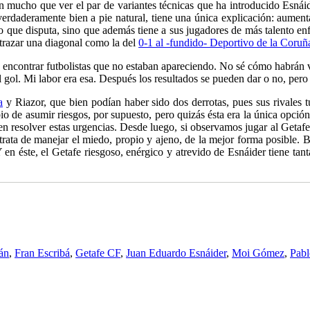
én mucho que ver el par de variantes técnicas que ha introducido Esná
erdaderamente bien a pie natural, tiene una única explicación: aumenta
tido que disputa, sino que además tiene a sus jugadores de más talento e
e trazar una diagonal como la del
0-1 al -fundido- Deportivo de la Coruñ
de encontrar futbolistas que no estaban apareciendo. No sé cómo habrán 
gol. Mi labor era esa. Después los resultados se pueden dar o no, pero m
a
y Riazor, que bien podían haber sido dos derrotas, pues sus rivales 
io de asumir riesgos, por supuesto, pero quizás ésta era la única opció
 en resolver estas urgencias. Desde luego, si observamos jugar al Geta
 trata de manejar el miedo, propio y ajeno, de la mejor forma posible. 
en éste, el Getafe riesgoso, enérgico y atrevido de Esnáider tiene tan
án
,
Fran Escribá
,
Getafe CF
,
Juan Eduardo Esnáider
,
Moi Gómez
,
Pabl