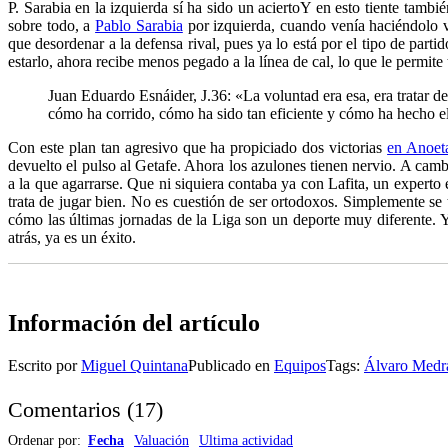
P. Sarabia en la izquierda sí ha sido un acierto
Y en esto tiente tambi
sobre todo, a
Pablo Sarabia
por izquierda, cuando venía haciéndolo v
que desordenar a la defensa rival, pues ya lo está por el tipo de par
estarlo, ahora recibe menos pegado a la línea de cal, lo que le permit
Juan Eduardo Esnáider, J.36: «La voluntad era esa, era tratar 
cómo ha corrido, cómo ha sido tan eficiente y cómo ha hecho el 
Con este plan tan agresivo que ha propiciado dos victorias
en Anoet
devuelto el pulso al Getafe. Ahora los azulones tienen nervio. A camb
a la que agarrarse. Que ni siquiera contaba ya con Lafita, un experto
trata de jugar bien. No es cuestión de ser ortodoxos. Simplemente se
cómo las últimas jornadas de la Liga son un deporte muy diferente. Y 
atrás, ya es un éxito.
Información del artículo
Escrito por
Miguel Quintana
Publicado en
Equipos
Tags:
Álvaro Medr
Comentarios
(
17
)
Ordenar por:
Fecha
Valuación
Ultima actividad