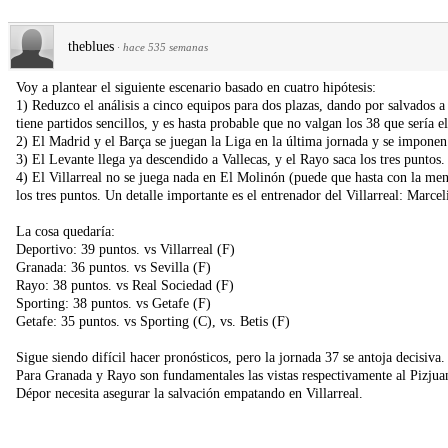
theblues
·
hace 535 semanas
Voy a plantear el siguiente escenario basado en cuatro hipótesis:
1) Reduzco el análisis a cinco equipos para dos plazas, dando por salvados 
tiene partidos sencillos, y es hasta probable que no valgan los 38 que sería
2) El Madrid y el Barça se juegan la Liga en la última jornada y se impone
3) El Levante llega ya descendido a Vallecas, y el Rayo saca los tres puntos.
4) El Villarreal no se juega nada en El Molinón (puede que hasta con la ment
los tres puntos. Un detalle importante es el entrenador del Villarreal: Marcel
La cosa quedaría:
Deportivo: 39 puntos. vs Villarreal (F)
Granada: 36 puntos. vs Sevilla (F)
Rayo: 38 puntos. vs Real Sociedad (F)
Sporting: 38 puntos. vs Getafe (F)
Getafe: 35 puntos. vs Sporting (C), vs. Betis (F)
Sigue siendo difícil hacer pronósticos, pero la jornada 37 se antoja decisiva
Para Granada y Rayo son fundamentales las vistas respectivamente al Pizjua
Dépor necesita asegurar la salvación empatando en Villarreal.