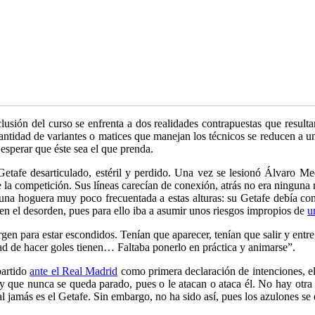
clusión del curso se enfrenta a dos realidades contrapuestas que result
 cantidad de variantes o matices que manejan los técnicos se reducen a 
esperar que éste sea el que prenda.
etafe desarticulado, estéril y perdido. Una vez se lesionó Álvaro M
 la competición. Sus líneas carecían de conexión, atrás no era ninguna 
 una hoguera muy poco frecuentada a estas alturas: su Getafe debía c
n el desorden, pues para ello iba a asumir unos riesgos impropios de
u
n para estar escondidos. Tenían que aparecer, tenían que salir y entr
dad de hacer goles tienen… Faltaba ponerlo en práctica y animarse”.
partido
ante el Real Madrid
como primera declaración de intenciones, el
n y que nunca se queda parado, pues o le atacan o ataca él. No hay otra
l jamás es el Getafe. Sin embargo, no ha sido así, pues los azulones se