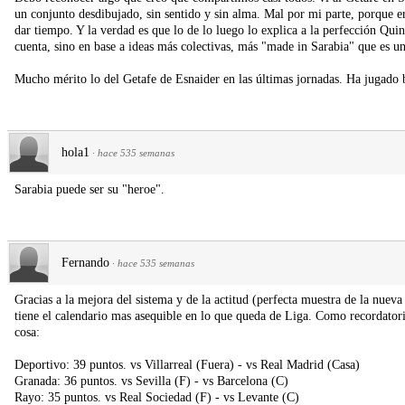
un conjunto desdibujado, sin sentido y sin alma. Mal por mi parte, porque e
dar tiempo. Y la verdad es que lo de lo luego lo explica a la perfección Quin
cuenta, sino en base a ideas más colectivas, más "made in Sarabia" que es u
Mucho mérito lo del Getafe de Esnaider en las últimas jornadas. Ha jugado 
hola1
·
hace 535 semanas
Sarabia puede ser su "heroe".
Fernando
·
hace 535 semanas
Gracias a la mejora del sistema y de la actitud (perfecta muestra de la nueva
tiene el calendario mas asequible en lo que queda de Liga. Como recordatorio,
cosa:
Deportivo: 39 puntos. vs Villarreal (Fuera) - vs Real Madrid (Casa)
Granada: 36 puntos. vs Sevilla (F) - vs Barcelona (C)
Rayo: 35 puntos. vs Real Sociedad (F) - vs Levante (C)