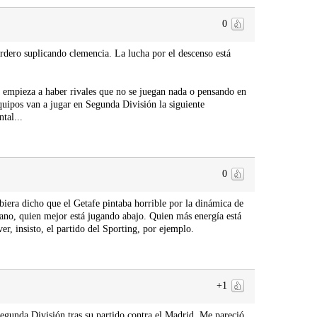
0
rdero suplicando clemencia. La lucha por el descenso está
Ya empieza a haber rivales que no se juegan nada o pensando en
equipos van a jugar en Segunda División la siguiente
tal...
0
ubiera dicho que el Getafe pintaba horrible por la dinámica de
cano, quien mejor está jugando abajo. Quien más energía está
r, insisto, el partido del Sporting, por ejemplo.
+1
egunda División tras su partido contra el Madrid. Me pareció