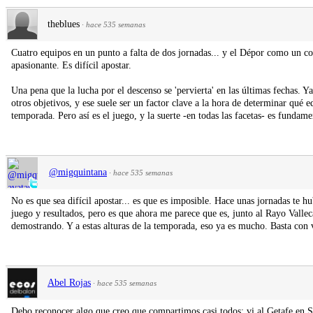
theblues
·
hace 535 semanas
Cuatro equipos en un punto a falta de dos jornadas... y el Dépor como un co
apasionante. Es difícil apostar.
Una pena que la lucha por el descenso se 'pervierta' en las últimas fechas. 
otros objetivos, y ese suele ser un factor clave a la hora de determinar qué 
temporada. Pero así es el juego, y la suerte -en todas las facetas- es fundamen
@migquintana
·
hace 535 semanas
No es que sea difícil apostar... es que es imposible. Hace unas jornadas te h
juego y resultados, pero es que ahora me parece que es, junto al Rayo Valle
demostrando. Y a estas alturas de la temporada, eso ya es mucho. Basta con ve
Abel Rojas
·
hace 535 semanas
Debo reconocer algo que creo que compartimos casi todos: vi al Getafe en S