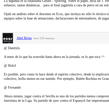
La segunda es la finalísima Getafe - Sporting. Sobre el papel, diría un 1. 
esfuerzo, tantas dinámicas... para al final jugártela a cara de perro en un sol
Ojalá un análisis sobre el descenso en Ecos, que incluya no sólo lo técnico-
equipos sobre la base de sensaciones, declaraciones de entrenadores, de jugad
Abel Rojas
·
hace 535 semanas
@ Danityla
A tenor de lo que ha ocurrido hasta ahora en la jornada, es lo que toca ^^
@ Hola1
Es posible, pero como lo hace desde el espíritu colectivo, desde la implica
colectivo, brilla menos en ese sentido. Por ejemplo, Rubén Rochina en Gran
@ Fernando
Ahora mismo, jugar contra el Sevilla es uno de los partidos menos comprome
fuerísima de la Liga. Su partido de ayer contra el Espanyol fue impresiona