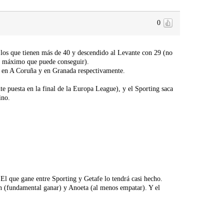
0
a los que tienen más de 40 y descendido al Levante con 29 (no
 el máximo que puede conseguir).
n en A Coruña y en Granada respectivamente.
e puesta en la final de la Europa League), y el Sporting saca
ino.
. El que gane entre Sporting y Getafe lo tendrá casi hecho.
n (fundamental ganar) y Anoeta (al menos empatar). Y el