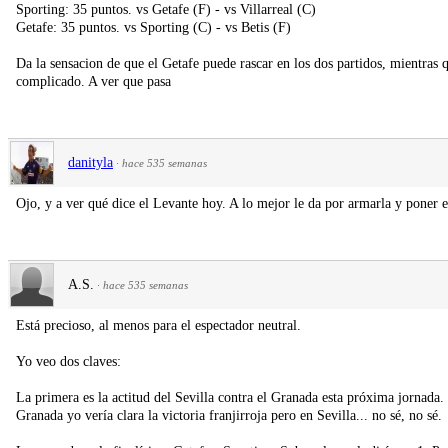
Sporting: 35 puntos. vs Getafe (F) - vs Villarreal (C)
Getafe: 35 puntos. vs Sporting (C) - vs Betis (F)
Da la sensacion de que el Getafe puede rascar en los dos partidos, mientras q
complicado. A ver que pasa
danityla
·
hace 535 semanas
Ojo, y a ver qué dice el Levante hoy. A lo mejor le da por armarla y poner es
A.S.
·
hace 535 semanas
Está precioso, al menos para el espectador neutral.
Yo veo dos claves:
La primera es la actitud del Sevilla contra el Granada esta próxima jornada
Granada yo vería clara la victoria franjirroja pero en Sevilla... no sé, no sé.