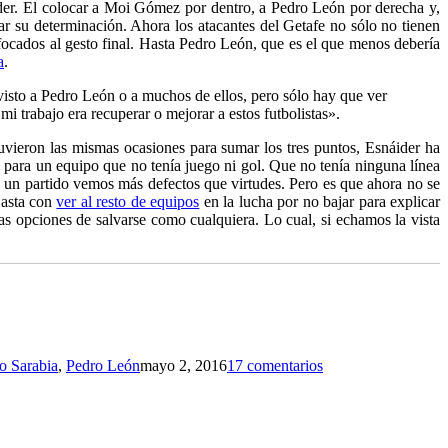
ider. El colocar a Moi Gómez por dentro, a Pedro León por derecha y,
r su determinación. Ahora los atacantes del Getafe no sólo no tienen
nfocados al gesto final. Hasta Pedro León, que es el que menos debería
a
.
visto a Pedro León o a muchos de ellos, pero sólo hay que ver
i trabajo era recuperar o mejorar a estos futbolistas».
tuvieron las mismas ocasiones para sumar los tres puntos, Esnáider ha
n para un equipo que no tenía juego ni gol. Que no tenía ninguna línea
fe un partido vemos más defectos que virtudes. Pero es que ahora no se
Basta con
ver al resto de equipos
en la lucha por no bajar para explicar
tas opciones de salvarse como cualquiera. Lo cual, si echamos la vista
o Sarabia
,
Pedro León
mayo 2, 2016
17 comentarios