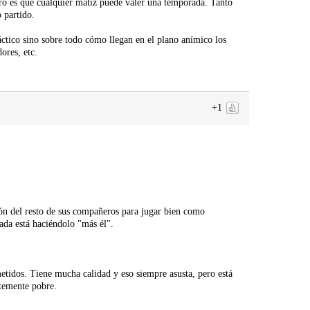
Pero es que cualquier matiz puede valer una temporada. Tanto
o partido.
táctico sino sobre todo cómo llegan en el plano anímico los
ores, etc.
+1
ción del resto de sus compañeros para jugar bien como
ada está haciéndolo "más él".
tidos. Tiene mucha calidad y eso siempre asusta, pero está
ntemente pobre.