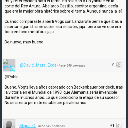
muy referenciada para el tema. En relación a Un yankee en la
corte del Rey Arturo, Abelardo Castillo, escritor argentino, decía
que era la mejor obra histórica sobre el tema. Aunque nunca la leí.
Cuando comparaste a Berti Vogs con Lanzarote pensé que ibas a
insertar algún chisme sobre esa relación, jaja.. pero se ve que era
todo en tono metáfora, jaja...
De nuevo, muy bueno.
0
@David_Mata_Ecos
·
hace 549 semanas
@Pablo
Bueno, Vogts lleva años cabreado con Beckenbauer por decir, tras
la victoria en el Mundial de 1990, que Alemania sería invencible
durante muchos años. Lo que condicionó la etapa de su sucesor.
No se si esto permite establecer paralelismos.
+1
Miguel C.
·
hace 549 semanas