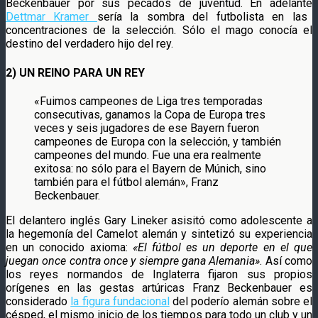
Beckenbauer por sus pecados de juventud. En adelante
Dettmar Kramer
sería la sombra del futbolista en las
concentraciones de la selección. Sólo el mago conocía el
destino del verdadero hijo del rey.
2) UN REINO PARA UN REY
«Fuimos campeones de Liga tres temporadas
consecutivas, ganamos la Copa de Europa tres
veces y seis jugadores de ese Bayern fueron
campeones de Europa con la selección, y también
campeones del mundo. Fue una era realmente
exitosa: no sólo para el Bayern de Múnich, sino
también para el fútbol alemán», Franz
Beckenbauer.
El delantero inglés Gary Lineker asisitó como adolescente a
la hegemonía del Camelot alemán y sintetizó su experiencia
en un conocido axioma:
«El fútbol es un deporte en el que
juegan once contra once y siempre gana Alemania»
. Así como
los reyes normandos de Inglaterra fijaron sus propios
orígenes en las gestas artúricas Franz Beckenbauer es
considerado
la figura fundacional
del poderío alemán sobre el
césped, el mismo inicio de los tiempos para todo un club y un