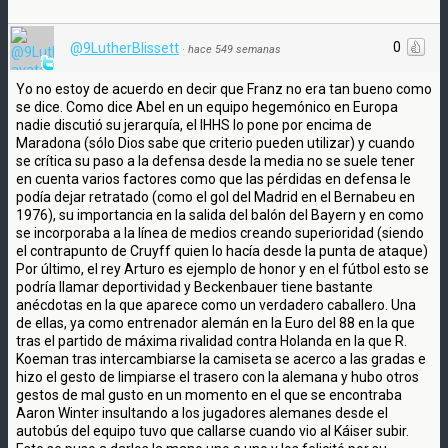
0
@9LutherBlissett
·
hace 549 semanas
Yo no estoy de acuerdo en decir que Franz no era tan bueno como
se dice. Como dice Abel en un equipo hegemónico en Europa
nadie discutió su jerarquía, el IHHS lo pone por encima de
Maradona (sólo Dios sabe que criterio pueden utilizar) y cuando
se crítica su paso a la defensa desde la media no se suele tener
en cuenta varios factores como que las pérdidas en defensa le
podía dejar retratado (como el gol del Madrid en el Bernabeu en
1976), su importancia en la salida del balón del Bayern y en como
se incorporaba a la línea de medios creando superioridad (siendo
el contrapunto de Cruyff quien lo hacía desde la punta de ataque)
Por último, el rey Arturo es ejemplo de honor y en el fútbol esto se
podría llamar deportividad y Beckenbauer tiene bastante
anécdotas en la que aparece como un verdadero caballero. Una
de ellas, ya como entrenador alemán en la Euro del 88 en la que
tras el partido de máxima rivalidad contra Holanda en la que R.
Koeman tras intercambiarse la camiseta se acerco a las gradas e
hizo el gesto de limpiarse el trasero con la alemana y hubo otros
gestos de mal gusto en un momento en el que se encontraba
Aaron Winter insultando a los jugadores alemanes desde el
autobús del equipo tuvo que callarse cuando vio al Káiser subir.