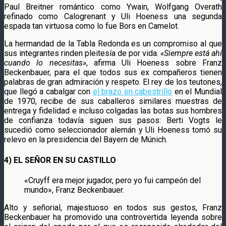
Paul Breitner romántico como Ywain, Wolfgang Overath
refinado como Calogrenant y Uli Hoeness una segunda
espada tan virtuosa como lo fue Bors en Camelot.
La hermandad de la Tabla Redonda es un compromiso al que
sus integrantes rinden pleitesía de por vida.
«Siempre está ahí
cuando lo necesitas»
, afirma Uli Hoeness sobre Franz
Beckenbauer, para el que todos sus ex compañeros tienen
palabras de gran admiración y respeto. El rey de los teutones,
que llegó a cabalgar con
el brazo en cabestrillo
en el Mundial
de 1970, recibe de sus caballeros similares muestras de
entrega y fidelidad e incluso colgadas las botas sus hombres
de confianza todavía siguen sus pasos: Berti Vogts le
sucedió como seleccionador alemán y Uli Hoeness tomó su
relevo en la presidencia del Bayern de Múnich.
4) EL SEÑOR EN SU CASTILLO
«Cruyff era mejor jugador, pero yo fui campeón del
mundo», Franz Beckenbauer.
Alto y señorial, majestuoso en todos sus gestos, Franz
Beckenbauer ha promovido una controvertida leyenda sobre