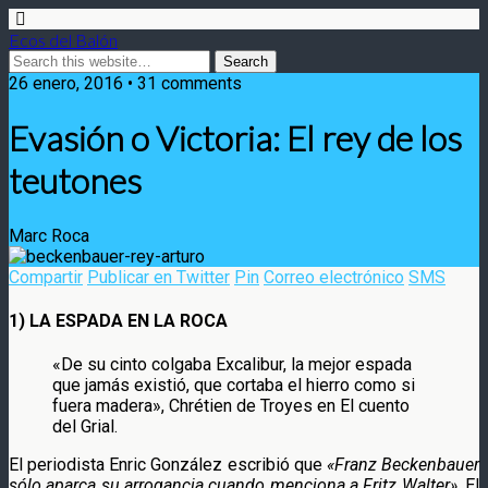
Ecos del Balón
26 enero, 2016 • 31 comments
Evasión o Victoria: El rey de los
teutones
Marc Roca
Compartir
Publicar en Twitter
Pin
Correo electrónico
SMS
1) LA ESPADA EN LA ROCA
«De su cinto colgaba Excalibur, la mejor espada
que jamás existió, que cortaba el hierro como si
fuera madera», Chrétien de Troyes en El cuento
del Grial.
El periodista Enric González escribió que
«Franz Beckenbauer
sólo aparca su arrogancia cuando menciona a Fritz Walter»
. El