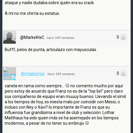
ataque y nadie dudaba sobre quién era su crack.
A mí no me chirría su estatus.
0
@MarkelHxC
·
hace 549 semanas
Bufff, pelos de punta, articulazo con mayusculas.
0
@mtaberner
·
hace 549 semanas
canela en rama como siempre...
no comento mucho por aquí
pero estoy de acuerdo que Franz no es de la "top list" pero claro
sus compañeros de equipo eran muuuy buenos. Llevando el símil
a los tiempos de hoy, es iniesta malo por coincidir con Messi, o
incluso con Ney o Xavi? lo importante de Franz es que su
influencia fue grandísima a nivel de club y selección. Lothar
Matthaus ha sido quien más se ha asemejado en los tiempos
modernos, a pesar de no tener su embrujo