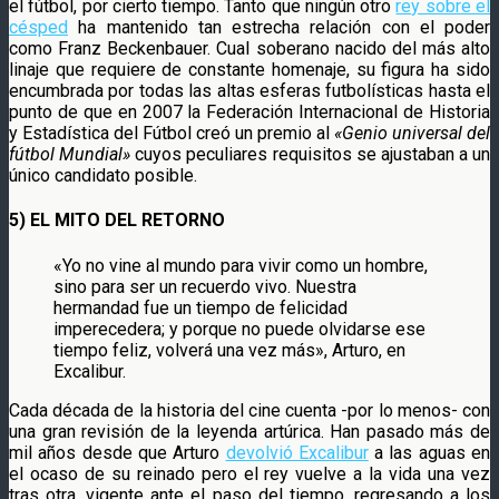
el fútbol, por cierto tiempo. Tanto que ningún otro
rey sobre el
césped
ha mantenido tan estrecha relación con el poder
como Franz Beckenbauer. Cual soberano nacido del más alto
linaje que requiere de constante homenaje, su figura ha sido
encumbrada por todas las altas esferas futbolísticas hasta el
punto de que en 2007 la Federación Internacional de Historia
y Estadística del Fútbol creó un premio al
«Genio universal del
fútbol Mundial»
cuyos peculiares requisitos se ajustaban a un
único candidato posible.
5) EL MITO DEL RETORNO
«Yo no vine al mundo para vivir como un hombre,
sino para ser un recuerdo vivo. Nuestra
hermandad fue un tiempo de felicidad
imperecedera; y porque no puede olvidarse ese
tiempo feliz, volverá una vez más», Arturo, en
Excalibur.
Cada década de la historia del cine cuenta -por lo menos- con
una gran revisión de la leyenda artúrica. Han pasado más de
mil años desde que Arturo
devolvió Excalibur
a las aguas en
el ocaso de su reinado pero el rey vuelve a la vida una vez
tras otra, vigente ante el paso del tiempo, regresando a los