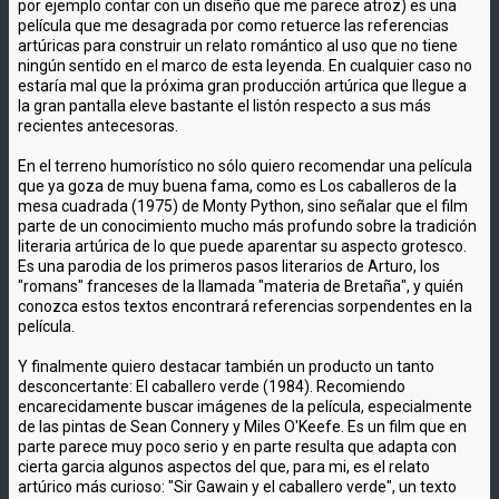
por ejemplo contar con un diseño que me parece atroz) es una
película que me desagrada por como retuerce las referencias
artúricas para construir un relato romántico al uso que no tiene
ningún sentido en el marco de esta leyenda. En cualquier caso no
estaría mal que la próxima gran producción artúrica que llegue a
la gran pantalla eleve bastante el listón respecto a sus más
recientes antecesoras.
En el terreno humorístico no sólo quiero recomendar una película
que ya goza de muy buena fama, como es Los caballeros de la
mesa cuadrada (1975) de Monty Python, sino señalar que el film
parte de un conocimiento mucho más profundo sobre la tradición
literaria artúrica de lo que puede aparentar su aspecto grotesco.
Es una parodia de los primeros pasos literarios de Arturo, los
"romans" franceses de la llamada "materia de Bretaña", y quién
conozca estos textos encontrará referencias sorpendentes en la
película.
Y finalmente quiero destacar también un producto un tanto
desconcertante: El caballero verde (1984). Recomiendo
encarecidamente buscar imágenes de la película, especialmente
de las pintas de Sean Connery y Miles O'Keefe. Es un film que en
parte parece muy poco serio y en parte resulta que adapta con
cierta garcia algunos aspectos del que, para mi, es el relato
artúrico más curioso: "Sir Gawain y el caballero verde", un texto