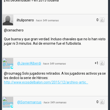
¡¡ es beckenbauer !! en 2015 todavia
0
iltuliponero
·
hace 549 semanas
@cenachero
Que buena y que gran verdad. Incluso chavales que no lo han visto
jugar ni 3 minutos. Así de enorme fue el futbolista.
+1
@JavierAlberdi
·
hace 549 semanas
@roumagg Solo jugadores retirados. A los jugadores activos ya se
les dedicó la serie de Héroes:
http://www.ecosdelbalon.com/2015/12/archivo-artic...
0
@Somemarcus
·
hace 549 semanas