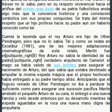
Káiser no lo sabe, pero en su respeto reverencial hacia el
artífice del
primer gran éxito
de su patria futbolística anida
algo más que la conciencia histórica y una correlación
simbólica con sus propias conquistas. Se trata del íntimo
respeto que un hijo profesa hacia su padre aun sin haberlo
conocido como tal.
Cuenta la leyenda que el rey Arturo era hijo de Uther
Pendragón, pero que no lo sabía. Tal y como se relata en
Excalibur (1981), una de las mejores adaptaciones
cinematográficas de este relato, Merlín fue
el[pullquote_right]El Rey Arturo no sabía la identidad de su
padre[/pullquote_right] verdadero arquitecto de Camelot: el
mago se había valido de
sus ardides
para asegurar el
nacimiento de Arturo, del que sabía que estaba destinado a
empuñar la misma espada mágica que el propio hechicero
había entregado a su padre tiempo atrás. Anticipando que el
fogoso reinado de Uther Pendragon no iba a perdurar lo
suficiente como para asegurar una sucesión pacífica Merlín
arrebató el pequeño Arturo de su cuna, lo entregó a una nueva
familia y veló desde entonces por su desarrollo mientras la
espada aguardaba en la roca una nueva mano digna de
empuñarla.