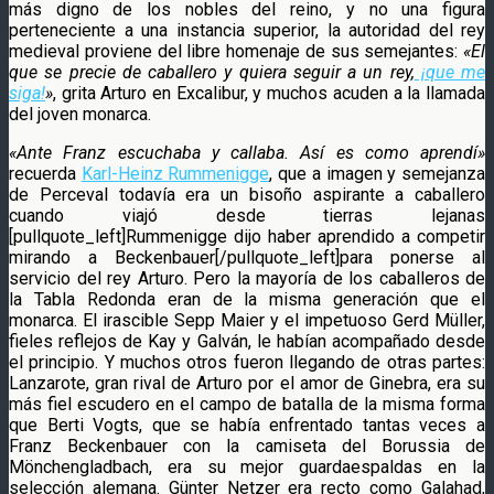
más digno de los nobles del reino, y no una figura
perteneciente a una instancia superior, la autoridad del rey
medieval proviene del libre homenaje de sus semejantes:
«El
que se precie de caballero y quiera seguir a un rey,
¡que me
siga!
»
, grita Arturo en Excalibur, y muchos acuden a la llamada
del joven monarca.
«Ante Franz escuchaba y callaba. Así es como aprendí»
recuerda
Karl-Heinz Rummenigge
, que a imagen y semejanza
de Perceval todavía era un bisoño aspirante a caballero
cuando viajó desde tierras lejanas
[pullquote_left]Rummenigge dijo haber aprendido a competir
mirando a Beckenbauer[/pullquote_left]para ponerse al
servicio del rey Arturo. Pero la mayoría de los caballeros de
la Tabla Redonda eran de la misma generación que el
monarca. El irascible Sepp Maier y el impetuoso Gerd Müller,
fieles reflejos de Kay y Galván, le habían acompañado desde
el principio. Y muchos otros fueron llegando de otras partes:
Lanzarote, gran rival de Arturo por el amor de Ginebra, era su
más fiel escudero en el campo de batalla de la misma forma
que Berti Vogts, que se había enfrentado tantas veces a
Franz Beckenbauer con la camiseta del Borussia de
Mönchengladbach, era su mejor guardaespaldas en la
selección alemana. Günter Netzer era recto como Galahad,