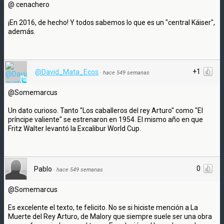
@ cenachero
¡En 2016, de hecho! Y todos sabemos lo que es un "central Káiser",
además.
+1
@David_Mata_Ecos
·
hace 549 semanas
@Somemarcus
Un dato curioso. Tanto "Los caballeros del rey Arturo" como "El
príncipe valiente" se estrenaron en 1954. El mismo año en que
Fritz Walter levantó la Excalibur World Cup.
0
Pablo
·
hace 549 semanas
@Somemarcus
Es excelente el texto, te felicito. No se si hiciste mención a La
Muerte del Rey Arturo, de Malory que siempre suele ser una obra