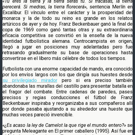
«Tú eres la tierra y la tierra serás tu. Si fracasas, la tierra
perecerá. Si medras, la tierra florecerá»
, sentencia Merlín en
Excalibur. El vínculo entre el carácter y la prosperidad del
monarca y la de todo su reino es grande en los relatos
artúricos de ayer y de hoy. Franz Beckenbauer ganó la final de
copa de 1969 como ganó tantas otras y su extraordinaria
eficacia competitiva se convirtió en la enseña de la nueva
identidad futbolística alemana. Centrocampista en origen,
llegó a jugar en posiciones muy adelantadas pero fue
retrasando gradualmente su base de operaciones hasta
convertirse en el líbero más célebre de todos los tiempos.
Futbolista con una enorme capacidad de mando, era conocido
por los envíos largos con los que dirigía sus huestes desde
su privilegiado mirador
pero si era preciso también
abandonaba las murallas del castillo para presentar batalla en
el fragor del combate. Entre cadenas de paredes, pases
precisos y regias conducciones el fútbol de Franz
Beckenbauer inspiraba y reorganizaba a sus compañeros allí
por donde pasaba ajustando a su alrededor una hueste que
muchas veces pareció invencible.
«¿Es acaso la ley de Camelot la que rige el mundo entero?»
se
pregunta Meleagante en El primer caballero (1995). Así fue en