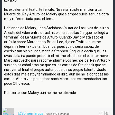
@Pablo
Es excelente el texto, te felicito. No se si hiciste mención a La
Muerte del Rey Arturo, de Malory que siempre suele ser una obra
muy referenciada para el tema.
Hablando de Malory, John Steinbeck (autor de Las uvas de la ira y
Al este del Edén entre otras) hizo una adaptación (que no llegó a
terminar) de La Muerte de Arturo. Cuando David Mata sacó el
artículo sobre Maradona y Bruce Lee, dije en Twitter que me
deprimía leer textos tan buenos, pues yo no sería capaz de
escribir tan bien nunca, y cité a Stephen King, que decía que Las
uvas de la ira puede producir el mismo efecto en el escritor novel.
Marc aprovechó para recomendarme Los hechos del Rey Arturo y
sus nobles caballeros, ya que en las cartas de Steinbeck que se
incluyen al final, el propio autor duda de su propio talento. Justo
estos días me estoy terminando el libro, aún no he leído todas las
cartas. Ahora veo por qué se sacó Marc una recomendación tan
poco Cthulesca.
Por cierto, con Malory aún no me he atrevido.
+1
@Somemarcus
·
hace 549 semanas