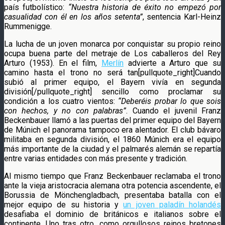
país futbolístico:
“Nuestra historia de éxito no empezó por
casualidad con él en los años setenta”
, sentencia Karl-Heinz
Rummenigge.
La lucha de un joven monarca por conquistar su propio reino
ocupa buena parte del metraje de Los caballeros del Rey
Arturo (1953). En el film,
Merlín
advierte a Arturo que su
camino hasta el trono no será tan[pullquote_right]Cuando
subió al primer equipo, el Bayern vivía en segunda
división[/pullquote_right] sencillo como proclamar su
condición a los cuatro vientos:
“Deberéis probar lo que sois
con hechos, y no con palabras”
. Cuando el juvenil Franz
Beckenbauer llamó a las puertas del primer equipo del Bayern
de Múnich el panorama tampoco era alentador. El club bávaro
militaba en segunda división, el 1860 Múnich era el equipo
más importante de la ciudad y el palmarés alemán se repartía
entre varias entidades con más presente y tradición.
Al mismo tiempo que Franz Beckenbauer reclamaba el trono
ante la vieja aristocracia alemana otra potencia ascendente, el
Borussia de Mönchengladbach, presentaba batalla con el
mejor equipo de su historia y
un joven paladín holandés
desafiaba el dominio de británicos e italianos sobre el
continente. Uno tras otro, como orgullosos reinos bretones