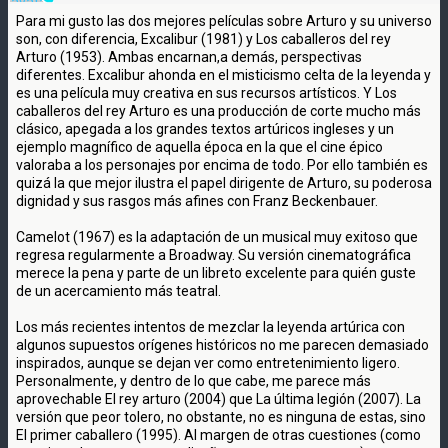
Para mi gusto las dos mejores películas sobre Arturo y su universo
son, con diferencia, Excalibur (1981) y Los caballeros del rey
Arturo (1953). Ambas encarnan,a demás, perspectivas
diferentes. Excalibur ahonda en el misticismo celta de la leyenda y
es una película muy creativa en sus recursos artísticos. Y Los
caballeros del rey Arturo es una producción de corte mucho más
clásico, apegada a los grandes textos artúricos ingleses y un
ejemplo magnífico de aquella época en la que el cine épico
valoraba a los personajes por encima de todo. Por ello también es
quizá la que mejor ilustra el papel dirigente de Arturo, su poderosa
dignidad y sus rasgos más afines con Franz Beckenbauer.
Camelot (1967) es la adaptación de un musical muy exitoso que
regresa regularmente a Broadway. Su versión cinematográfica
merece la pena y parte de un libreto excelente para quién guste
de un acercamiento más teatral.
Los más recientes intentos de mezclar la leyenda artúrica con
algunos supuestos orígenes históricos no me parecen demasiado
inspirados, aunque se dejan ver como entretenimiento ligero.
Personalmente, y dentro de lo que cabe, me parece más
aprovechable El rey arturo (2004) que La última legión (2007). La
versión que peor tolero, no obstante, no es ninguna de estas, sino
El primer caballero (1995). Al margen de otras cuestiones (como