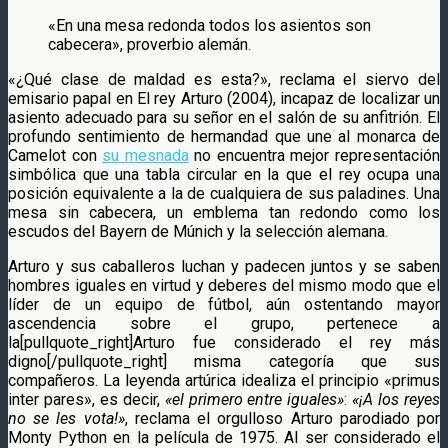
«En una mesa redonda todos los asientos son
cabecera», proverbio alemán.
«¿Qué clase de maldad es esta?», reclama el siervo del
emisario papal en El rey Arturo (2004), incapaz de localizar un
asiento adecuado para su señor en el salón de su anfitrión. El
profundo sentimiento de hermandad que une al monarca de
Camelot con
su mesnada
no encuentra mejor representación
simbólica que una tabla circular en la que el rey ocupa una
posición equivalente a la de cualquiera de sus paladines. Una
mesa sin cabecera, un emblema tan redondo como los
escudos del Bayern de Múnich y la selección alemana.
Arturo y sus caballeros luchan y padecen juntos y se saben
hombres iguales en virtud y deberes del mismo modo que el
líder de un equipo de fútbol, aún ostentando mayor
ascendencia sobre el grupo, pertenece a
la[pullquote_right]Arturo fue considerado el rey más
digno[/pullquote_right] misma categoría que sus
compañeros. La leyenda artúrica idealiza el principio «primus
inter pares», es decir,
«el primero entre iguales»
:
«¡A los reyes
no se les vota!»
, reclama el orgulloso Arturo parodiado por
Monty Python en la película de 1975. Al ser considerado el