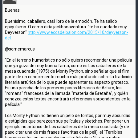
Buenas:
Buenísimo, caballero, casi lloro de la emoción. Te ha salido
epiquísimo. O como diría jackbonaventura: "te ha quedado muy
Deyverson"
http://www.ecosdelbalon.com/2015/10/deyverson-
del...
@somemarcus
"En el terreno humorístico no sólo quiero recomendar una película
que ya goza de muy buena fama, como es Los caballeros de la
mesa cuadrada (1975) de Monty Python, sino señalar que el film
parte de un conocimiento mucho más profundo sobre la tradición
literaria artúrica de lo que puede aparentar su aspecto grotesco.
Es una parodia de los primeros pasos literarios de Arturo, los
"romans" franceses de la llamada "materia de Bretaña", y quién
conozca estos textos encontrará referencias sorpendentes en la
película."
Los Monty Python no tienen un pelo de tontos, por muy absurdas
o estúpidas que parezcan sus películas y sketches. Por poner un
ejemplo no artúrico de Los caballeros de la mesa cuadrada (y de
paso citar una de mis frases favoritas de la peli), el "Terribles
tiempos estos en que cualquier vil rufián dice NI a una pobre