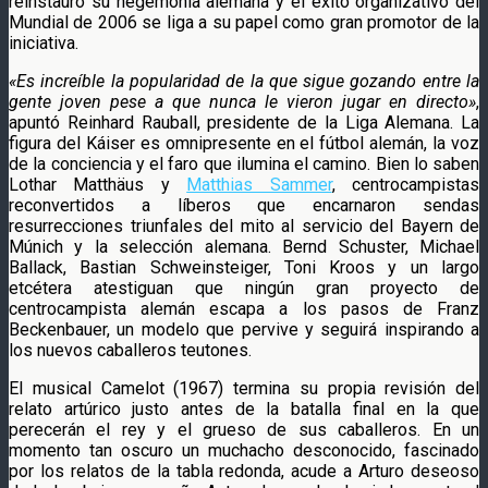
reinstauró su hegemonía alemana y el éxito organizativo del
Mundial de 2006 se liga a su papel como gran promotor de la
iniciativa.
«Es increíble la popularidad de la que sigue gozando entre la
gente joven pese a que nunca le vieron jugar en directo»
,
apuntó Reinhard Rauball, presidente de la Liga Alemana. La
figura del Káiser es omnipresente en el fútbol alemán, la voz
de la conciencia y el faro que ilumina el camino. Bien lo saben
Lothar Matthäus y
Matthias Sammer
, centrocampistas
reconvertidos a líberos que encarnaron sendas
resurrecciones triunfales del mito al servicio del Bayern de
Múnich y la selección alemana. Bernd Schuster, Michael
Ballack, Bastian Schweinsteiger, Toni Kroos y un largo
etcétera atestiguan que ningún gran proyecto de
centrocampista alemán escapa a los pasos de Franz
Beckenbauer, un modelo que pervive y seguirá inspirando a
los nuevos caballeros teutones.
El musical Camelot (1967) termina su propia revisión del
relato artúrico justo antes de la batalla final en la que
perecerán el rey y el grueso de sus caballeros. En un
momento tan oscuro un muchacho desconocido, fascinado
por los relatos de la tabla redonda, acude a Arturo deseoso