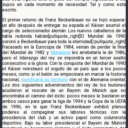
suyos en cada momento de necesidad. Tal y como está
escrito.
El primer retorno de Franz Beckenbauer no se hizo esperar:
un año después de entregar su espada el Káiser asumió el
cargo de seleccionador alemán. Los nuevos caballeros de la
tabla redonda habían[pullquote_right]El Mundial de 1990
coronó a Beckenbauer para toda la eternidad[/pullquote_right]
fracasado en la Eurocopa de 1984, venían de perder la final
del Mundial de 1982 y
Maradona
les arrebataría la de 1986,
pero el liderazgo del rey se impondría en un tercer asalto
consecutivo a la gloria. Con la conquista del Mundial de 1990
el Káiser reinstauró el orgullo de un país que a los pocos
meses, como si el balón se empecinara en marcar la historia
nacional,
reunificaría su territorio
con el de Alemania oriental.
Los dos siguientes advenimientos del rey de los teutones
acudieron al rescate de un Bayern de Múnich que no
encontraba el camino del éxito: pocos meses le bastaron en
ambos casos para ganar la liga de 1994 y la Copa de la UEFA
de 1996, en la que Franz Beckenbauer exhibió plenos
poderes al compaginar sus labores técnicas con la
presidencia del club y un activo papel como columnista
deportivo. Bajo su labor presidencial el Bayern de Múnich