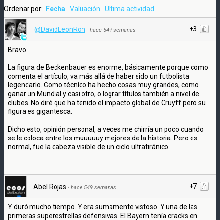
Ordenar por:
Fecha
Valuación
Ultima actividad
+3
@DavidLeonRon
·
hace 549 semanas
Bravo.
La figura de Beckenbauer es enorme, básicamente porque como
comenta el artículo, va más allá de haber sido un futbolista
legendario. Como técnico ha hecho cosas muy grandes, como
ganar un Mundial y casi otro, o lograr títulos también a nivel de
clubes. No diré que ha tenido el impacto global de Cruyff pero su
figura es gigantesca.
Dicho esto, opinión personal, a veces me chirría un poco cuando
se le coloca entre los muuuuuy mejores de la historia. Pero es
normal, fue la cabeza visible de un ciclo ultratiránico.
+7
Abel Rojas
·
hace 549 semanas
Y duró mucho tiempo. Y era sumamente vistoso. Y una de las
primeras superestrellas defensivas. El Bayern tenía cracks en