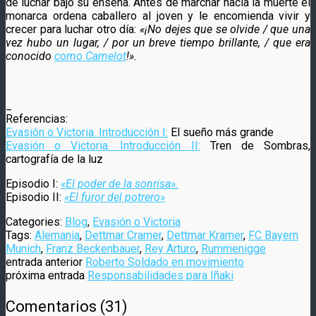
de luchar bajo su enseña. Antes de marchar hacia la muerte el
monarca ordena caballero al joven y le encomienda vivir y
crecer para luchar otro día:
«¡No dejes que se olvide / que una
vez hubo un lugar, / por un breve tiempo brillante, / que era
conocido
como Camelot
!».
_
Referencias:
Evasión o Victoria. Introducción I:
El sueño más grande
Evasión o Victoria. Introducción II:
Tren de Sombras,
cartografía de la luz
Episodio I:
«El poder de la sonrisa».
Episodio II:
«El furor del potrero»
Categories:
Blog
,
Evasión o Victoria
Tags:
Alemania
,
Dettmar Cramer
,
Dettmar Kramer
,
FC Bayern
Munich
,
Franz Beckenbauer
,
Rey Arturo
,
Rummenigge
entrada anterior
Roberto Soldado en movimiento
próxima entrada
Responsabilidades para Iñaki
Comentarios
(
31
)