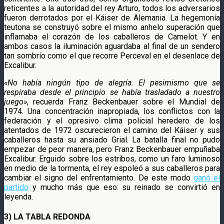
reticentes a la autoridad del rey Arturo, todos los adversarios
fueron derrotados por el Káiser de Alemania. La hegemonía
teutona se construyó sobre el mismo anhelo superación que
inflamaba el corazón de los caballeros de Camelot. Y en
ambos casos la iluminación aguardaba al final de un sendero
tan sombrío como el que recorre Perceval en el desenlace de
Excalibur.
«No había ningún tipo de alegría. El pesimismo que se
respiraba desde el principio se había trasladado a nuestro
juego»
, recuerda Franz Beckenbauer sobre el Mundial de
1974. Una concentración inapropiada, los conflictos con la
federación y el opresivo clima policial heredero de los
atentados de 1972 oscurecieron el camino del Káiser y sus
caballeros hasta su ansiado Grial. La batalla final no pudo
empezar de peor manera, pero Franz Beckenbauer empuñaba
Excalibur. Erguido sobre los estribos, como un faro luminoso
en medio de la tormenta, el rey espoleó a sus caballeros para
cambiar el signo del enfrentamiento. De este modo
ganó el
partido
y mucho más que eso: su reinado se convirtió en
leyenda.
3) LA TABLA REDONDA