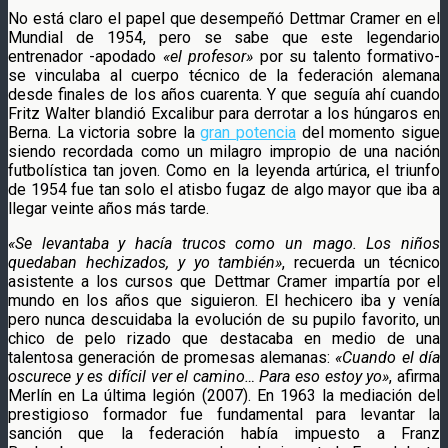
No está claro el papel que desempeñó Dettmar Cramer en el
Mundial de 1954, pero se sabe que este legendario
entrenador -apodado
«el profesor»
por su talento formativo-
se vinculaba al cuerpo técnico de la federación alemana
desde finales de los años cuarenta. Y que seguía ahí cuando
Fritz Walter blandió Excalibur para derrotar a los húngaros en
Berna. La victoria sobre la
gran potencia
del momento sigue
siendo recordada como un milagro impropio de una nación
futbolística tan joven. Como en la leyenda artúrica, el triunfo
de 1954 fue tan solo el atisbo fugaz de algo mayor que iba a
llegar veinte años más tarde.
«Se levantaba y hacía trucos como un mago. Los niños
quedaban hechizados, y yo también»
, recuerda un técnico
asistente a los cursos que Dettmar Cramer impartía por el
mundo en los años que siguieron. El hechicero iba y venía
pero nunca descuidaba la evolución de su pupilo favorito, un
chico de pelo rizado que destacaba en medio de una
talentosa generación de promesas alemanas:
«Cuando el día
oscurece y es difícil ver el camino… Para eso estoy yo»
, afirma
Merlín en La última legión (2007). En 1963 la mediación del
prestigioso formador fue fundamental para levantar la
sanción que la federación había impuesto a Franz