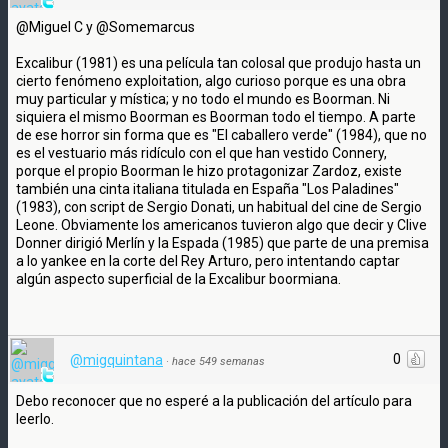
@Miguel C y @Somemarcus
Excalibur (1981) es una película tan colosal que produjo hasta un
cierto fenómeno exploitation, algo curioso porque es una obra
muy particular y mística; y no todo el mundo es Boorman. Ni
siquiera el mismo Boorman es Boorman todo el tiempo. A parte
de ese horror sin forma que es "El caballero verde" (1984), que no
es el vestuario más ridículo con el que han vestido Connery,
porque el propio Boorman le hizo protagonizar Zardoz, existe
también una cinta italiana titulada en España "Los Paladines"
(1983), con script de Sergio Donati, un habitual del cine de Sergio
Leone. Obviamente los americanos tuvieron algo que decir y Clive
Donner dirigió Merlín y la Espada (1985) que parte de una premisa
a lo yankee en la corte del Rey Arturo, pero intentando captar
algún aspecto superficial de la Excalibur boormiana.
0
@migquintana
·
hace 549 semanas
Debo reconocer que no esperé a la publicación del artículo para
leerlo.