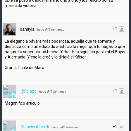
Este se puso a darlos la mano uno a uno y los felicitó por su
merecida victoria.
+1
danityla
·
hace 549 semanas
La elegancia bávara más poderosa, aquella que te somete y
destroza como un educado aristócrata mejor que tú hagas lo que
hagas. La superioridad hecha fútbol. Eso significa para mí el Bayer
y Alemania. Y eso lo creó y lo dirigió el Káiser.
Gran artículo de Marc.
+1
@Folazo
·
hace 549 semanas
Magnñifico artículo
+1
@JavierAlberdi
·
hace 549 semanas