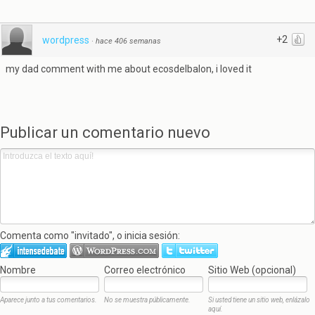
+2
wordpress
·
hace 406 semanas
my dad comment with me about ecosdelbalon, i loved it
Publicar un comentario nuevo
Comenta como "invitado", o inicia sesión:
Nombre
Correo electrónico
Sitio Web (opcional)
Aparece junto a tus comentarios.
No se muestra públicamente.
Si usted tiene un sitio web, enlázalo
aquí.