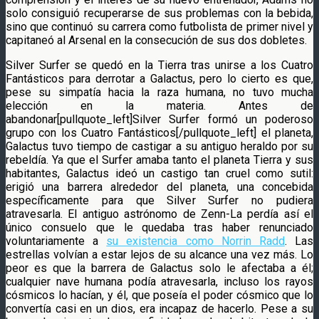
solo consiguió recuperarse de sus problemas con la bebida,
sino que continuó su carrera como futbolista de primer nivel y
capitaneó al Arsenal en la consecución de sus dos dobletes.
Silver Surfer se quedó en la Tierra tras unirse a los Cuatro
Fantásticos para derrotar a Galactus, pero lo cierto es que,
pese su simpatía hacia la raza humana, no tuvo mucha
elección en la materia. Antes de
abandonar[pullquote_left]Silver Surfer formó un poderoso
grupo con los Cuatro Fantásticos[/pullquote_left] el planeta,
Galactus tuvo tiempo de castigar a su antiguo heraldo por su
rebeldía. Ya que el Surfer amaba tanto el planeta Tierra y sus
habitantes, Galactus ideó un castigo tan cruel como sutil:
erigió una barrera alrededor del planeta, una concebida
específicamente para que Silver Surfer no pudiera
atravesarla. El antiguo astrónomo de Zenn-La perdía así el
único consuelo que le quedaba tras haber renunciado
voluntariamente a
su existencia como Norrin Radd
. Las
estrellas volvían a estar lejos de su alcance una vez más. Lo
peor es que la barrera de Galactus solo le afectaba a él;
cualquier nave humana podía atravesarla, incluso los rayos
cósmicos lo hacían, y él, que poseía el poder cósmico que lo
convertía casi en un dios, era incapaz de hacerlo. Pese a su