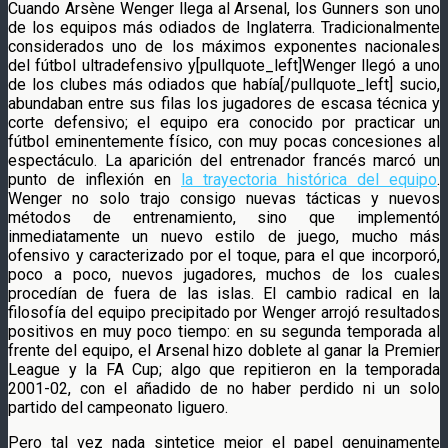
Cuando Arsène Wenger llega al Arsenal, los Gunners son uno
de los equipos más odiados de Inglaterra. Tradicionalmente
considerados uno de los máximos exponentes nacionales
del fútbol ultradefensivo y[pullquote_left]Wenger llegó a uno
de los clubes más odiados que había[/pullquote_left] sucio,
abundaban entre sus filas los jugadores de escasa técnica y
corte defensivo; el equipo era conocido por practicar un
fútbol eminentemente físico, con muy pocas concesiones al
espectáculo. La aparición del entrenador francés marcó un
punto de inflexión en
la trayectoria histórica del equipo
.
Wenger no solo trajo consigo nuevas tácticas y nuevos
métodos de entrenamiento, sino que implementó
inmediatamente un nuevo estilo de juego, mucho más
ofensivo y caracterizado por el toque, para el que incorporó,
poco a poco, nuevos jugadores, muchos de los cuales
procedían de fuera de las islas. El cambio radical en la
filosofía del equipo precipitado por Wenger arrojó resultados
positivos en muy poco tiempo: en su segunda temporada al
frente del equipo, el Arsenal hizo doblete al ganar la Premier
League y la FA Cup; algo que repitieron en la temporada
2001-02, con el añadido de no haber perdido ni un solo
partido del campeonato liguero.
Pero tal vez nada sintetice mejor el papel genuinamente