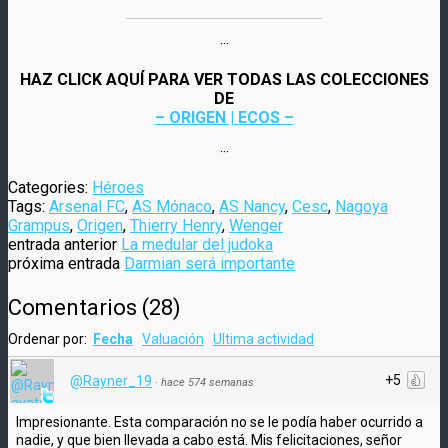
···
HAZ CLICK AQUÍ PARA VER TODAS LAS COLECCIONES
DE
– ORIGEN | ECOS –
···
Categories:
Héroes
Tags:
Arsenal FC
,
AS Mónaco
,
AS Nancy
,
Cesc
,
Nagoya
Grampus
,
Origen
,
Thierry Henry
,
Wenger
entrada anterior
La medular del judoka
próxima entrada
Darmian será importante
Comentarios
(
28
)
Ordenar por:
Fecha
Valuación
Ultima actividad
+5
@Rayner_19
·
hace 574 semanas
Impresionante. Esta comparación no se le podía haber ocurrido a
nadie, y que bien llevada a cabo está. Mis felicitaciones, señor