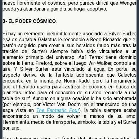
nuevo libremente el cosmos, pero parece difícil que Wenger
pueda ya abandonar algún día su hogar adoptivo.
3- EL PODER CÓSMICO.
Si hay un elemento ineludiblemente asociado a Silver Surfer,
esa es su tabla. Galactus le reconoció a Reed Richards que el
patrón seguido para crear a sus heraldos (hubo más tras la
traición del Surfer) siempre había sido vincularlos a un
elemento primario del universo. Así, Terrax tiene dominio
sobre la tierra; Firelord, sobre el fuego; Air-Walker, controla el
aire. Y Silver Surfer está vinculado al agua. En parte, su
aspecto deriva de la fantasía adolescente que Galactus
encuentra en la mente de Norrin-Radd, pero la herramienta
que el heraldo usaría para rastrear el cosmos en busca de
planetas listos para el consumo de su amo recuerda a una
tabla de surf. Aunque en alguna ocasión le ha sido arrebatada
(por ejemplo, por Victor Von Doom, en el transcurso de una
saga vista en
The Fantastic Four
), la tabla siempre acaba
encontrando un modo de volver a manos de su amo.
Herramienta, medio de transporte, símbolo; la tabla y el Surfer
son uno.
Los diecinueve años al frente del Arsenal convierten a