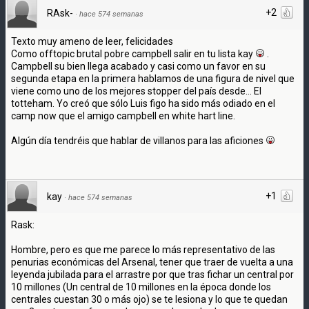
+2
RAsk-
·
hace 574 semanas
Texto muy ameno de leer, felicidades
Como offtopic brutal pobre campbell salir en tu lista kay
.
Campbell su bien llega acabado y casi como un favor en su
segunda etapa en la primera hablamos de una figura de nivel que
viene como uno de los mejores stopper del país desde... El
totteham. Yo creó que sólo Luis figo ha sido más odiado en el
camp now que el amigo campbell en white hart line.
Algún día tendréis que hablar de villanos para las aficiones
+1
kay
·
hace 574 semanas
Rask:
Hombre, pero es que me parece lo más representativo de las
penurias económicas del Arsenal, tener que traer de vuelta a una
leyenda jubilada para el arrastre por que tras fichar un central por
10 millones (Un central de 10 millones en la época donde los
centrales cuestan 30 o más ojo) se te lesiona y lo que te quedan