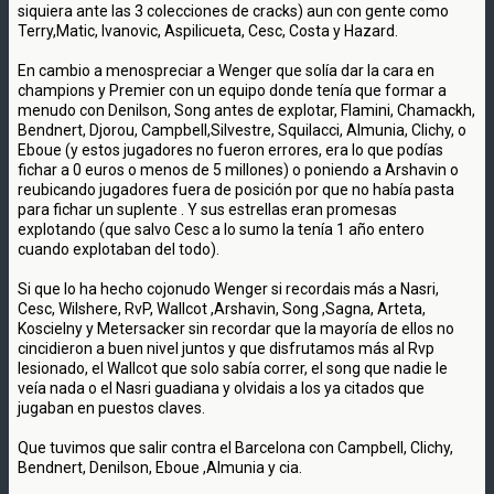
siquiera ante las 3 colecciones de cracks) aun con gente como
Terry,Matic, Ivanovic, Aspilicueta, Cesc, Costa y Hazard.
En cambio a menospreciar a Wenger que solía dar la cara en
champions y Premier con un equipo donde tenía que formar a
menudo con Denilson, Song antes de explotar, Flamini, Chamackh,
Bendnert, Djorou, Campbell,Silvestre, Squilacci, Almunia, Clichy, o
Eboue (y estos jugadores no fueron errores, era lo que podías
fichar a 0 euros o menos de 5 millones) o poniendo a Arshavin o
reubicando jugadores fuera de posición por que no había pasta
para fichar un suplente . Y sus estrellas eran promesas
explotando (que salvo Cesc a lo sumo la tenía 1 año entero
cuando explotaban del todo).
Si que lo ha hecho cojonudo Wenger si recordais más a Nasri,
Cesc, Wilshere, RvP, Wallcot ,Arshavin, Song ,Sagna, Arteta,
Koscielny y Metersacker sin recordar que la mayoría de ellos no
cincidieron a buen nivel juntos y que disfrutamos más al Rvp
lesionado, el Wallcot que solo sabía correr, el song que nadie le
veía nada o el Nasri guadiana y olvidais a los ya citados que
jugaban en puestos claves.
Que tuvimos que salir contra el Barcelona con Campbell, Clichy,
Bendnert, Denilson, Eboue ,Almunia y cia.