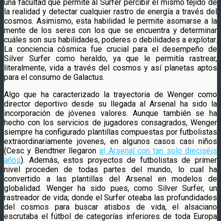
una facultad que permite al Surfer percibir el mismo tejido de
la realidad y detectar cualquier rastro de energía a través del
cosmos. Asimismo, esta habilidad le permite asomarse a la
mente de los seres con los que se encuentra y determinar
cuáles son sus habilidades, poderes o debilidades a explotar.
La conciencia cósmica fue crucial para el desempeño de
Silver Surfer como heraldo, ya que le permitía rastrear,
literalmente, vida a través del cosmos y así planetas aptos
para el consumo de Galactus.
Algo que ha caracterizado la trayectoria de Wenger como
director deportivo desde su llegada al Arsenal ha sido la
incorporación de jóvenes valores. Aunque también se ha
hecho con los servicios de jugadores consagrados, Wenger
siempre ha configurado plantillas compuestas por futbolistas
extraordinariamente jovenes, en algunos casos casi niños
(Cesc y Bendtner llegaron
al Arsenal con tan solo dieciséis
años
). Además, estos proyectos de futbolistas de primer
nivel proceden de todas partes del mundo, lo cual ha
convertido a las plantillas del Arsenal en modelos de
globalidad. Wenger ha sido pues, como Silver Surfer, un
rastreador de vida; donde el Surfer oteaba las profundidades
del cosmos para buscar atisbos de vida, el alsaciano
escrutaba el fútbol de categorías inferiores de toda Europa