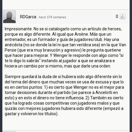
0
RDGarca
·
hace 574 semanas
Impresionante. No se si catalogarlo como un artículo de heroes,
porque es algo diferente. Al igual que Arsène. Más que un
entrenador, es un formador y guía de jugadores/club. Hay una
anécdota (no se donde la leí ni que tan verídica sea) en la que Van
Persie (que era muy bravucón y agresivo) le pregunta quetiene
que hacer para mejorar. Y Wenger le responde con algo como "si
te lo digo lo sabrás" instando al jugador a que se analizara e
hiciera un cambio por si mismo, mas que darle una orden.
Siempre quedará la duda de si hubiera sido algo diferente sin lo
del tema del dinero que muchas veces se usa de excusa y que lo
es en ciertos puntos: 1) es cierto que Wenger no es el mejor para
tomar decisiones durante el partido (se parece a Ancelotti en
esto) y en esto el dinero no tiene influencia. 2) También es cierto
que ha logrado cosas competitivas con jugadores malos y que
quizás con mejores jugadores hubiera sido diferente (empezó a
gastar y volvieron los títulos).