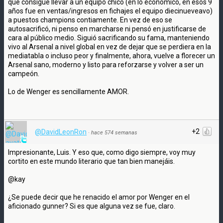
que consigue llevar a un equipo chico (en lo económico, en esos 9
años fue en ventas/ingresos en fichajes el equipo diecinueveavo)
a puestos champions contiamente. En vez de eso se
autosacrificó, ni penso en marcharse ni pensó en justificarse de
cara al público medio. Siguió sacrificando su fama, manteniendo
vivo al Arsenal a nivel global en vez de dejar que se perdiera en la
mediatabla o incluso peor y finalmente, ahora, vuelve a florecer un
Arsenal sano, moderno y listo para reforzarse y volver a ser un
campeón.
Lo de Wenger es sencillamente AMOR.
+2
@DavidLeonRon
·
hace 574 semanas
Impresionante, Luis. Y eso que, como digo siempre, voy muy
cortito en este mundo literario que tan bien manejáis.
@kay
¿Se puede decir que he renacido el amor por Wenger en el
aficionado gunner? Si es que alguna vez se fue, claro.