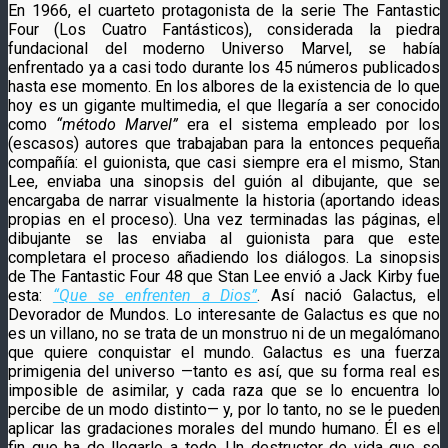
En 1966, el cuarteto protagonista de la serie The Fantastic
Four (Los Cuatro Fantásticos), considerada la piedra
fundacional del moderno Universo Marvel, se había
enfrentado ya a casi todo durante los 45 números publicados
hasta ese momento. En los albores de la existencia de lo que
hoy es un gigante multimedia, el que llegaría a ser conocido
como
“método Marvel”
era el sistema empleado por los
(escasos) autores que trabajaban para la entonces pequeña
compañía: el guionista, que casi siempre era el mismo, Stan
Lee, enviaba una sinopsis del guión al dibujante, que se
encargaba de narrar visualmente la historia (aportando ideas
propias en el proceso). Una vez terminadas las páginas, el
dibujante se las enviaba al guionista para que este
completara el proceso añadiendo los diálogos. La sinopsis
de The Fantastic Four 48 que Stan Lee envió a Jack Kirby fue
esta:
“Que se enfrenten a Dios”
. Así nació Galactus, el
Devorador de Mundos. Lo interesante de Galactus es que no
es un villano, no se trata de un monstruo ni de un megalómano
que quiere conquistar el mundo. Galactus es una fuerza
primigenia del universo —tanto es así, que su forma real es
imposible de asimilar, y cada raza que se lo encuentra lo
percibe de un modo distinto— y, por lo tanto, no se le pueden
aplicar las gradaciones morales del mundo humano. Él es el
fin que ha de llegarle a todo. Un destructor de vida que se