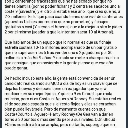
son 2 canteranos fracasados que no has echado por que no
tienes plantilla (por no poder fichar ) y 2 centrales sacados uno a
coste 9 (silvestre) y el otro, si estaba ese año , que creo que no, a
2-3 millones. Es lo que pasa cuando tienes que vivir de canteranos
(apuestas falibles por mucho que no prometan) y fichajes
gratuitos o casi (Y siendo el Arsenal, que a lo mejor a otro le piden
2 por el mismo jugador a que le intentan sacar 10 al Arsenal).
Que hablamos de un equipo que lo normal es que su fichaje
estrella costara 10-16 millones acompañado de un par gratis o
que no superasen los 5 tras vender uno o 2 jugadores por 30
millones o más.Así 9 años. Y no solo se mete a champions, si no
que consigue que en noviembre la gente piense que ese año
puede ganar.
De hecho incluso este año, la gente está convencida de ser un
candidato real cuando su MCD a día de hoy es un chaval que se
deja los huevos y despues tiene un ex jugador que ya era
mediocre en su mejor época. Y que su 9 es Giroud, que mola
muccho, pero ni es Costa, ni Aguero ni Rooney. Su estatus real es
el de segundo espada que si el resto flojea y ellos se enrachan
bien puede llevársela. Pero de momento cuenta con que
Costa+Courtois, Aguero+Hart y Rooney+De Gea van a dar en
torno a 30 puntos o más siendo peor a sus rivales. COn GIroud
+Cehc nuestra cifra se amplia, pero no tanto, supongo que en