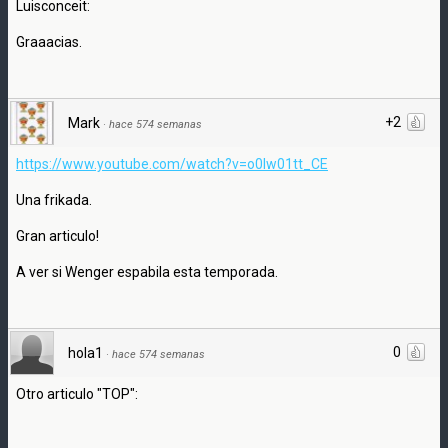
Luisconceit:
Graaacias.
+2
Mark
·
hace 574 semanas
https://www.youtube.com/watch?v=o0Iw01tt_CE
Una frikada.
Gran articulo!
A ver si Wenger espabila esta temporada.
0
hola1
·
hace 574 semanas
Otro articulo "TOP":