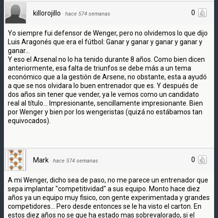
0
killorojillo
·
hace 574 semanas
Yo siempre fui defensor de Wenger, pero no olvidemos lo que dijo
Luis Aragonés que era el fútbol: Ganar y ganar y ganar y ganar y
ganar...
Y eso el Arsenal no lo ha tenido durante 8 años. Como bien dicen
anteriormente, esa falta de triunfos se debe más a un tema
económico que a la gestión de Arsene, no obstante, esta a ayudó
a que se nos olvidara lo buen entrenador que es. Y después de
dos años sin tener que vender, ya le vemos como un candidato
real al título... Impresionante, sencillamente impresionante. Bien
por Wenger y bien por los wengeristas (quizá no estábamos tan
equivocados).
0
Mark
·
hace 574 semanas
A mi Wenger, dicho sea de paso, no me parece un entrenador que
sepa implantar "competitividad" a sus equipo. Monto hace diez
años ya un equipo muy fisico, con gente experimentada y grandes
competidores... Pero desde entonces se le ha visto el carton. En
estos diez años no se que ha estado mas sobrevalorado, si el