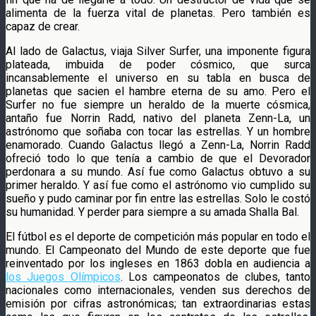
alimenta de la fuerza vital de planetas. Pero también es
capaz de crear.
Al lado de Galactus, viaja Silver Surfer, una imponente figura
plateada, imbuida de poder cósmico, que surca
incansablemente el universo en su tabla en busca de
planetas que sacien el hambre eterna de su amo. Pero el
Surfer no fue siempre un heraldo de la muerte cósmica,
antaño fue Norrin Radd, nativo del planeta Zenn-La, un
astrónomo que soñaba con tocar las estrellas. Y un hombre
enamorado. Cuando Galactus llegó a Zenn-La, Norrin Radd
ofreció todo lo que tenía a cambio de que el Devorador
perdonara a su mundo. Así fue como Galactus obtuvo a su
primer heraldo. Y así fue como el astrónomo vio cumplido su
sueño y pudo caminar por fin entre las estrellas. Solo le costó
su humanidad. Y perder para siempre a su amada Shalla Bal.
El fútbol es el deporte de competición más popular en todo el
mundo. El Campeonato del Mundo de este deporte que fue
reinventado por los ingleses en 1863 dobla en audiencia a
los Juegos Olímpicos
. Los campeonatos de clubes, tanto
nacionales como internacionales, venden sus derechos de
emisión por cifras astronómicas; tan extraordinarias estas