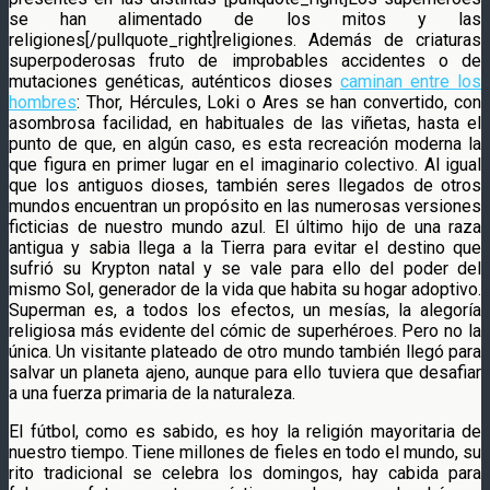
se han alimentado de los mitos y las
religiones[/pullquote_right]religiones. Además de criaturas
superpoderosas fruto de improbables accidentes o de
mutaciones genéticas, auténticos dioses
caminan entre los
hombres
: Thor, Hércules, Loki o Ares se han convertido, con
asombrosa facilidad, en habituales de las viñetas, hasta el
punto de que, en algún caso, es esta recreación moderna la
que figura en primer lugar en el imaginario colectivo. Al igual
que los antiguos dioses, también seres llegados de otros
mundos encuentran un propósito en las numerosas versiones
ficticias de nuestro mundo azul. El último hijo de una raza
antigua y sabia llega a la Tierra para evitar el destino que
sufrió su Krypton natal y se vale para ello del poder del
mismo Sol, generador de la vida que habita su hogar adoptivo.
Superman es, a todos los efectos, un mesías, la alegoría
religiosa más evidente del cómic de superhéroes. Pero no la
única. Un visitante plateado de otro mundo también llegó para
salvar un planeta ajeno, aunque para ello tuviera que desafiar
a una fuerza primaria de la naturaleza.
El fútbol, como es sabido, es hoy la religión mayoritaria de
nuestro tiempo. Tiene millones de fieles en todo el mundo, su
rito tradicional se celebra los domingos, hay cabida para