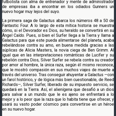
futbolista con alma de entrenador y mente de administrador
de empresas iba a encontrar en los odiados Gunners un
nuevo hogar muy lejos del suyo.
La primera saga de Galactus abarca los números 48 a 50 de
Fantastic Four. A lo largo de esta mítica historia se muestra
cómo, si el Devorador es Dios, su heraldo se convertirá en su
Ángel Caído. Pues, si bien el Surfer llega a la Tierra y llama a
Galactus para que este pueda alimentarse del planeta, acaba
rebelándose contra su amo, en buena medida gracias a las
súplicas de Alicia Masters, la novia ciega de Ben Grimm. Al
igual que en las interpretaciones románticas de Lucifer y su
rebelión contra Dios, Silver Surfer se rebela contra su creador
por amor al hombre, la única raza, según él mismo reconoce,
que le mostró compasión en sus muchos viajes de muerte a
través del universo. Tras conseguir ahuyentar a Galactus —con
un farol histórico, y de lógica más bien cuestionable, de Reed
Richards—, Silver Surfer, liberado de su impuesto servicio, se
quedará en la Tierra. Así, el alienígena que desafió a un dios
para salvar a un mundo que le es ajeno se enfrentará a lo
mejor y a lo peor que la raza que lo habita tiene que ofrecer, y
usará su vasto poder cósmico para convertirse en un héroe
en su nuevo hogar.