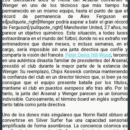
Wenger en uno de los técnicos que más tiempo ha
permanecido en un mismo equipo, hasta el punto de que el
récord de permanencia de Alex Ferguson en
el[pullquote_right]Wenger podría aspirar a batir el gran récord
de Ferguson[/pullquote_right] Manchester United, 27 años, no
parece un objetivo quimérico. Esta situación, a todas luces
extraordinaria en el mundo del fútbol, donde no es extraño ver
entrenadores que duran meses, o incluso semanas, en el
cargo, sería imposible sin una junta directiva que confíe y
comparta la visión del francés.
Peter Denis Hill-Wood
, tercero
en una auténtica dinastía familiar de presidentes del Arsenal,
presidió el club durante la mayor parte de la estancia de
Wenger. Su reemplazo, Chips Keswick continúa manteniendo
la confianza del club en un director técnico que, si bien ya no
consigue que el equipo presente batalla por los títulos,
mantiene el club en puestos europeos año tras año. Por lo
tanto, la junta del Arsenal y Wenger parecen ya un binomio
indivisible. Curiosamente, el término
board
en inglés significa
tanto tabla como junta directiva.
Uno de los dones más singulares que Norrin Radd obtuvo al
convertirse en Silver Surfer fue una capacidad sensorial
amplificada de forma asombrosa. La conciencia cósmica es