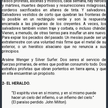
falsos profetas, ascetas y místicos; cada semana, hay héroes
y mártires, muertes deportivas y resurrecciones milagrosas,
corderos sacrificados en altares de tinta. Y salvadores.
Salvadores vestidos de corto que quiebran las fronteras de
lo posible en un rectángulo verde y son la respuesta
encarnada a las plegarias de los creyentes. A veces, los
salvadores también visten traje y corbata, o incluso chándal.
Vienen, a menudo, de otras tierras para insuflar un aire nuevo.
Para expiar los pecados del pasado. Un mesías puede ser un
extraterrestre con una voluntad más firme que el metal de su
exterior, o un hierático alsaciano que no renuncia a sus
principios.
Arsène Wenger y Silver Surfer. Dos seres al servicio de
fuerzas primarias, de entes que podrían consumirlo todo. Dos
extraños profetas que obran portentos en tierra ajena, y que
en ella encuentran un propósito.
2- EL HERALDO.
“El espíritu vive en sí mismo, y en sí mismo puede
hacer un cielo del infierno, o un infierno del cielo.”
(El paraíso perdido. John Milton).