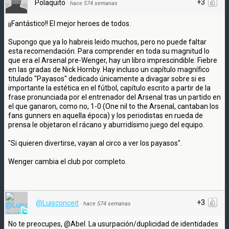
+3
Polaquito
·
hace 574 semanas
¡¡Fantástico!! El mejor heroes de todos.
Supongo que ya lo habreis leido muchos, pero no puede faltar
esta recomendación. Para comprender en toda su magnitud lo
que era el Arsenal pre-Wenger, hay un libro imprescindible: Fiebre
en las gradas de Nick Hornby. Hay incluso un capítulo magnífico
titulado "Payasos" dedicado únicamente a divagar sobre si es
importante la estética en el fútbol, capítulo escrito a partir de la
frase pronunciada por el entrenador del Arsenal tras un partido en
el que ganaron, como no, 1-0 (One nil to the Arsenal, cantaban los
fans gunners en aquella época) y los periodistas en rueda de
prensa le objetaron el rácano y aburridísimo juego del equipo.
"Si quieren divertirse, vayan al circo a ver los payasos".
Wenger cambia el club por completo.
+3
@Luisconceit
·
hace 574 semanas
No te preocupes, @Abel. La usurpación/duplicidad de identidades