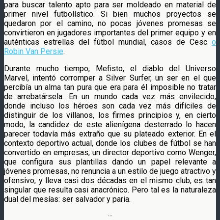
para buscar talento apto para ser moldeado en material de
primer nivel futbolístico. Si bien muchos proyectos se
quedaron por el camino, no pocas jóvenes promesas se
convirtieron en jugadores importantes del primer equipo y en
auténticas estrellas del fútbol mundial, casos de Cesc
o
Robin Van Persie
.
Durante mucho tiempo, Mefisto, el diablo del Universo
Marvel, intentó corromper a Silver Surfer, un ser en el que
percibía un alma tan pura que era para él imposible no tratar
de arrebatársela. En un mundo cada vez más envilecido,
donde incluso los héroes son cada vez más difíciles de
distinguir de los villanos, los firmes principios y, en cierto
modo, la candidez de este alienígena desterrado lo hacen
parecer todavía más extraño que su plateado exterior. En el
contexto deportivo actual, donde los clubes de fútbol se han
convertido en empresas, un director deportivo como Wenger,
que configura sus plantillas dando un papel relevante a
jóvenes promesas, no renuncia a un estilo de juego atractivo y
ofensivo, y lleva casi dos décadas en el mismo club, es tan
singular que resulta casi anacrónico. Pero tal es la naturaleza
dual del mesías: ser salvador y paria.
···