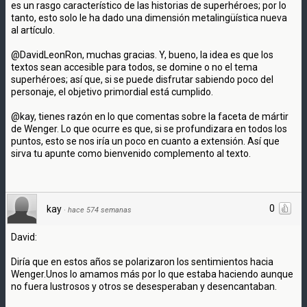
es un rasgo característico de las historias de superhéroes; por lo
tanto, esto solo le ha dado una dimensión metalingüística nueva
al artículo.
@DavidLeonRon, muchas gracias. Y, bueno, la idea es que los
textos sean accesible para todos, se domine o no el tema
superhéroes; así que, si se puede disfrutar sabiendo poco del
personaje, el objetivo primordial está cumplido.
@kay, tienes razón en lo que comentas sobre la faceta de mártir
de Wenger. Lo que ocurre es que, si se profundizara en todos los
puntos, esto se nos iría un poco en cuanto a extensión. Así que
sirva tu apunte como bienvenido complemento al texto.
0
kay
·
hace 574 semanas
David:
Diría que en estos años se polarizaron los sentimientos hacia
Wenger.Unos lo amamos más por lo que estaba haciendo aunque
no fuera lustrosos y otros se desesperaban y desencantaban.