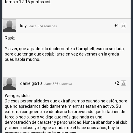
torno a 12-15 puntos así.
+1
kay
·
hace 574 semanas
Rask:
Y a ver, que agradecido doblemente a Campbell, eso no se duda,
pero que tenga que desjubilarse en vez de vernos en la grada
pues habla mucho.
+2
danielgi610
·
hace 574 semanas
Wenger, ídolo
De esas personalidades que extrañaremos cuando no estén, pero
que no apreciamos debidamente mientras están en activo. Su
extrema congruencia e idealismo ha provocado que lo tachen de
terco o necio, pero yo digo que más que nada es una
demostración de carácter y personalidad. Nunca abandonó al club
y si bien incluso yo llegue a dudar de el hace unos años, hoy lo