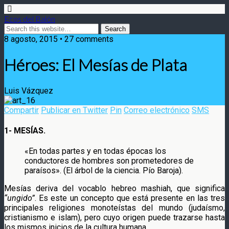
Ecos del Balón
8 agosto, 2015 • 27 comments
Héroes: El Mesías de Plata
Luis Vázquez
Compartir
Publicar en Twitter
Pin
Correo electrónico
SMS
1- MESÍAS.
«En todas partes y en todas épocas los
conductores de hombres son prometedores de
paraísos». (El árbol de la ciencia. Pío Baroja).
Mesías deriva del vocablo hebreo mashiah, que significa
“ungido”
. Es este un concepto que está presente en las tres
principales religiones monoteístas del mundo (judaísmo,
cristianismo e islam), pero cuyo origen puede trazarse hasta
los mismos inicios de la cultura humana.