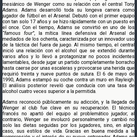
mesiánico de Wenger como su relación con el central Tony
Adams. Adams desarrolló toda su longeva carrera como
jugador de fútbol en el Arsenal. Debutó con el primer equipo
con tan solo 17 años y se hizo rápidamente con un puesto en
el once. Con el tiempo, Adams se convirtió en uno de los
“famous four”
, la mítica línea defensiva del Arsenal de
mediados de los ochenta, caracterizada por un innovador uso
de la táctica del fuera de juego. Al mismo tiempo, el central
inició una relación con el alcohol que se extendió durante
varios años y lo llevó a protagonizar no pocos incidentes
lamentables, desde jugar un partido completamente borracho
hasta caerse por unas escaleras y provocarse una herida que
requirió treinta y nueve puntos de sutura. El 6 de mayo de
1990, Adams estampó su coche contra un muro en Rayleigh.
El análisis posterior reveló que conducía con una tasa de
alcohol cuatro veces superior a la permitida.
Adams reconoció públicamente su adicción, y la llegada de
Wenger al club fue clave en su recuperación. El técnico
francés no apartó del equipo al problemático jugador; al
contrario, Wenger se involucró personalmente y cambió no
solo las dietas seguidas por los jugadores, sino, en algún
caso, sus estilos de vida. Gracias en buena medida a la
comprensión y el interés de su nuevo entrenador, Adams no