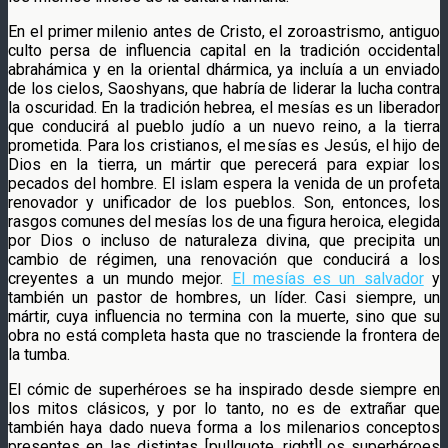
En el primer milenio antes de Cristo, el zoroastrismo, antiguo
culto persa de influencia capital en la tradición occidental
abrahámica y en la oriental dhármica, ya incluía a un enviado
de los cielos, Saoshyans, que habría de liderar la lucha contra
la oscuridad. En la tradición hebrea, el mesías es un liberador
que conducirá al pueblo judío a un nuevo reino, a la tierra
prometida. Para los cristianos, el mesías es Jesús, el hijo de
Dios en la tierra, un mártir que perecerá para expiar los
pecados del hombre. El islam espera la venida de un profeta
renovador y unificador de los pueblos. Son, entonces, los
rasgos comunes del mesías los de una figura heroica, elegida
por Dios o incluso de naturaleza divina, que precipita un
cambio de régimen, una renovación que conducirá a los
creyentes a un mundo mejor.
El mesías es un salvador
y
también un pastor de hombres, un líder. Casi siempre, un
mártir, cuya influencia no termina con la muerte, sino que su
obra no está completa hasta que no trasciende la frontera de
la tumba.
El cómic de superhéroes se ha inspirado desde siempre en
los mitos clásicos, y por lo tanto, no es de extrañar que
también haya dado nueva forma a los milenarios conceptos
presentes en las distintas [pullquote_right]Los superhéroes