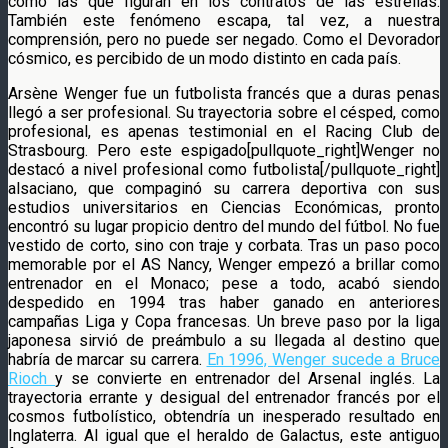
como las que figuran en los contratos de las estrellas.
También este fenómeno escapa, tal vez, a nuestra
comprensión, pero no puede ser negado. Como el Devorador
cósmico, es percibido de un modo distinto en cada país.
Arsène Wenger fue un futbolista francés que a duras penas
llegó a ser profesional. Su trayectoria sobre el césped, como
profesional, es apenas testimonial en el Racing Club de
Strasbourg. Pero este espigado[pullquote_right]Wenger no
destacó a nivel profesional como futbolista[/pullquote_right]
alsaciano, que compaginó su carrera deportiva con sus
estudios universitarios en Ciencias Económicas, pronto
encontró su lugar propicio dentro del mundo del fútbol. No fue
vestido de corto, sino con traje y corbata. Tras un paso poco
memorable por el AS Nancy, Wenger empezó a brillar como
entrenador en el Monaco; pese a todo, acabó siendo
despedido en 1994 tras haber ganado en anteriores
campañas Liga y Copa francesas. Un breve paso por la liga
japonesa sirvió de preámbulo a su llegada al destino que
habría de marcar su carrera.
En 1996, Wenger sucede a Bruce
Rioch
y se convierte en entrenador del Arsenal inglés. La
trayectoria errante y desigual del entrenador francés por el
cosmos futbolístico, obtendría un inesperado resultado en
Inglaterra. Al igual que el heraldo de Galactus, este antiguo