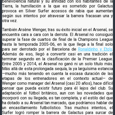
benevolencia natural y su afinidad con los habitantes de la
Tierra, la humillación a la que es sometido por Galactus
provoca en Silver Surfer accesos de rabia que aumentan
según sus intentos por atravesar la barrera fracasan una y
otra vez.
También Arsène Wenger, tras su éxito inicial en el Arsenal, se
encuentra cara a cara con la derrota. El Arsenal no consiguió
superar la fase de cuartos de final de la Champions League
hasta la temporada 2005-06, en la que llega a la final solo
para ser derrotado por el Barcelona de
Ronaldinho y Eto’o
.
Además de eso, llegó a convertir casi en una tradición el
terminar segundo en la clasificación de la Premier League.
Entre 2005 y 2014, el Arsenal no ganó ni un solo título más.
Más allá de esta prolongada sequía, la ya larguísima estancia
—mucho más teniendo en cuenta la escasa duración de las
etapas de los entrenadores en el contexto actual— de
Wenger como manager del Arsenal (casi 20 años), hace difícil
pensar que pueda existir futuro para él lejos del club. Su
adaptación al fútbol británico, aun con las novedades que
incorporó con su llegada, es tan completa, y el estilo del que
ha dotado a su Arsenal tan marcado, que podríamos hablar de
un encasillamiento futbolístico. Tras muchos intentos, el
Surfer logró romper la barrera de Galactus para surcar de