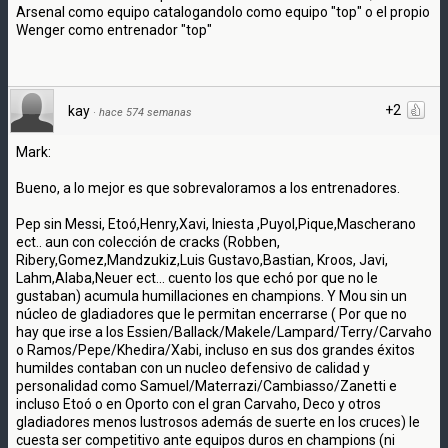
Arsenal como equipo catalogandolo como equipo "top" o el propio
Wenger como entrenador "top"
+2
kay
·
hace 574 semanas
Mark:
Bueno, a lo mejor es que sobrevaloramos a los entrenadores.
Pep sin Messi, Etoó,Henry,Xavi, Iniesta ,Puyol,Pique,Mascherano
ect.. aun con colección de cracks (Robben,
Ribery,Gomez,Mandzukiz,Luis Gustavo,Bastian, Kroos, Javi,
Lahm,Alaba,Neuer ect... cuento los que echó por que no le
gustaban) acumula humillaciones en champions. Y Mou sin un
núcleo de gladiadores que le permitan encerrarse ( Por que no
hay que irse a los Essien/Ballack/Makele/Lampard/Terry/Carvaho
o Ramos/Pepe/Khedira/Xabi, incluso en sus dos grandes éxitos
humildes contaban con un nucleo defensivo de calidad y
personalidad como Samuel/Materrazi/Cambiasso/Zanetti e
incluso Etoó o en Oporto con el gran Carvaho, Deco y otros
gladiadores menos lustrosos además de suerte en los cruces) le
cuesta ser competitivo ante equipos duros en champions (ni