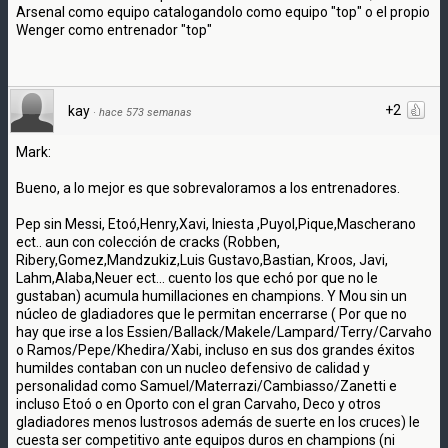
Arsenal como equipo catalogandolo como equipo "top" o el propio
Wenger como entrenador "top"
+2
kay
·
hace 573 semanas
Mark:
Bueno, a lo mejor es que sobrevaloramos a los entrenadores.
Pep sin Messi, Etoó,Henry,Xavi, Iniesta ,Puyol,Pique,Mascherano
ect.. aun con colección de cracks (Robben,
Ribery,Gomez,Mandzukiz,Luis Gustavo,Bastian, Kroos, Javi,
Lahm,Alaba,Neuer ect... cuento los que echó por que no le
gustaban) acumula humillaciones en champions. Y Mou sin un
núcleo de gladiadores que le permitan encerrarse ( Por que no
hay que irse a los Essien/Ballack/Makele/Lampard/Terry/Carvaho
o Ramos/Pepe/Khedira/Xabi, incluso en sus dos grandes éxitos
humildes contaban con un nucleo defensivo de calidad y
personalidad como Samuel/Materrazi/Cambiasso/Zanetti e
incluso Etoó o en Oporto con el gran Carvaho, Deco y otros
gladiadores menos lustrosos además de suerte en los cruces) le
cuesta ser competitivo ante equipos duros en champions (ni