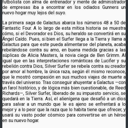
futbolista con alma de entrenador y mente de administrador
de empresas iba a encontrar en los odiados Gunners un
nuevo hogar muy lejos del suyo.
La primera saga de Galactus abarca los números 48 a 50 de
Fantastic Four. A lo largo de esta mítica historia se muestra
cómo, si el Devorador es Dios, su heraldo se convertirá en su
Ángel Caído. Pues, si bien el Surfer llega a la Tierra y llama a
Galactus para que este pueda alimentarse del planeta, acaba
rebelándose contra su amo, en buena medida gracias a las
súplicas de Alicia Masters, la novia ciega de Ben Grimm. Al
igual que en las interpretaciones románticas de Lucifer y su
rebelión contra Dios, Silver Surfer se rebela contra su creador
por amor al hombre, la única raza, según él mismo reconoce,
que le mostró compasión en sus muchos viajes de muerte a
través del universo. Tras conseguir ahuyentar a Galactus —con
un farol histórico, y de lógica más bien cuestionable, de Reed
Richards—, Silver Surfer, liberado de su impuesto servicio, se
quedará en la Tierra. Así, el alienígena que desafió a un dios
para salvar a un mundo que le es ajeno se enfrentará a lo
mejor y a lo peor que la raza que lo habita tiene que ofrecer, y
usará su vasto poder cósmico para convertirse en un héroe
en su nuevo hogar.