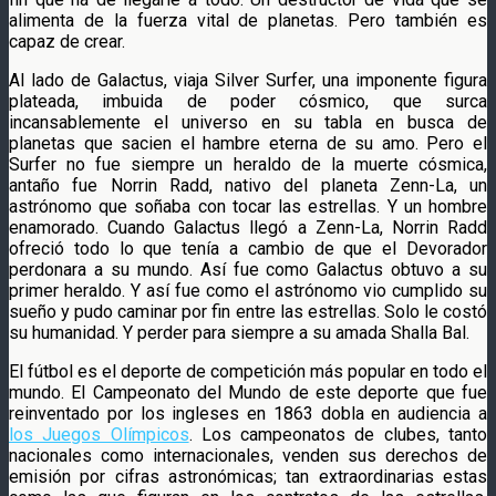
alimenta de la fuerza vital de planetas. Pero también es
capaz de crear.
Al lado de Galactus, viaja Silver Surfer, una imponente figura
plateada, imbuida de poder cósmico, que surca
incansablemente el universo en su tabla en busca de
planetas que sacien el hambre eterna de su amo. Pero el
Surfer no fue siempre un heraldo de la muerte cósmica,
antaño fue Norrin Radd, nativo del planeta Zenn-La, un
astrónomo que soñaba con tocar las estrellas. Y un hombre
enamorado. Cuando Galactus llegó a Zenn-La, Norrin Radd
ofreció todo lo que tenía a cambio de que el Devorador
perdonara a su mundo. Así fue como Galactus obtuvo a su
primer heraldo. Y así fue como el astrónomo vio cumplido su
sueño y pudo caminar por fin entre las estrellas. Solo le costó
su humanidad. Y perder para siempre a su amada Shalla Bal.
El fútbol es el deporte de competición más popular en todo el
mundo. El Campeonato del Mundo de este deporte que fue
reinventado por los ingleses en 1863 dobla en audiencia a
los Juegos Olímpicos
. Los campeonatos de clubes, tanto
nacionales como internacionales, venden sus derechos de
emisión por cifras astronómicas; tan extraordinarias estas