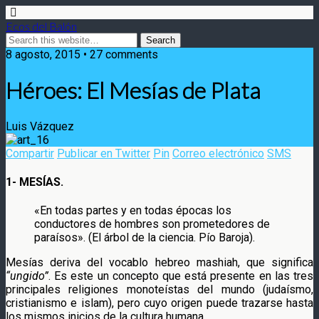
Ecos del Balón
8 agosto, 2015 • 27 comments
Héroes: El Mesías de Plata
Luis Vázquez
Compartir
Publicar en Twitter
Pin
Correo electrónico
SMS
1- MESÍAS.
«En todas partes y en todas épocas los
conductores de hombres son prometedores de
paraísos». (El árbol de la ciencia. Pío Baroja).
Mesías deriva del vocablo hebreo mashiah, que significa
“ungido”
. Es este un concepto que está presente en las tres
principales religiones monoteístas del mundo (judaísmo,
cristianismo e islam), pero cuyo origen puede trazarse hasta
los mismos inicios de la cultura humana.