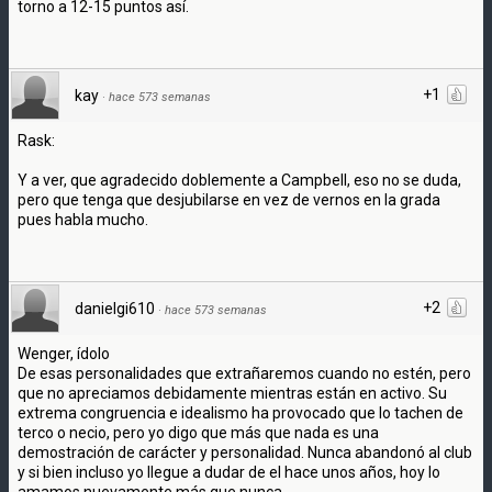
torno a 12-15 puntos así.
+1
kay
·
hace 573 semanas
Rask:
Y a ver, que agradecido doblemente a Campbell, eso no se duda,
pero que tenga que desjubilarse en vez de vernos en la grada
pues habla mucho.
+2
danielgi610
·
hace 573 semanas
Wenger, ídolo
De esas personalidades que extrañaremos cuando no estén, pero
que no apreciamos debidamente mientras están en activo. Su
extrema congruencia e idealismo ha provocado que lo tachen de
terco o necio, pero yo digo que más que nada es una
demostración de carácter y personalidad. Nunca abandonó al club
y si bien incluso yo llegue a dudar de el hace unos años, hoy lo