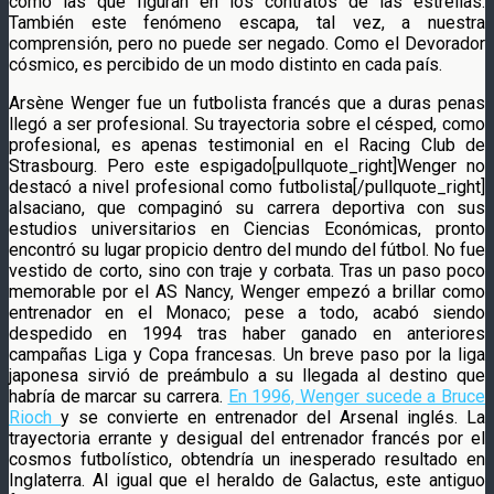
como las que figuran en los contratos de las estrellas.
También este fenómeno escapa, tal vez, a nuestra
comprensión, pero no puede ser negado. Como el Devorador
cósmico, es percibido de un modo distinto en cada país.
Arsène Wenger fue un futbolista francés que a duras penas
llegó a ser profesional. Su trayectoria sobre el césped, como
profesional, es apenas testimonial en el Racing Club de
Strasbourg. Pero este espigado[pullquote_right]Wenger no
destacó a nivel profesional como futbolista[/pullquote_right]
alsaciano, que compaginó su carrera deportiva con sus
estudios universitarios en Ciencias Económicas, pronto
encontró su lugar propicio dentro del mundo del fútbol. No fue
vestido de corto, sino con traje y corbata. Tras un paso poco
memorable por el AS Nancy, Wenger empezó a brillar como
entrenador en el Monaco; pese a todo, acabó siendo
despedido en 1994 tras haber ganado en anteriores
campañas Liga y Copa francesas. Un breve paso por la liga
japonesa sirvió de preámbulo a su llegada al destino que
habría de marcar su carrera.
En 1996, Wenger sucede a Bruce
Rioch
y se convierte en entrenador del Arsenal inglés. La
trayectoria errante y desigual del entrenador francés por el
cosmos futbolístico, obtendría un inesperado resultado en
Inglaterra. Al igual que el heraldo de Galactus, este antiguo