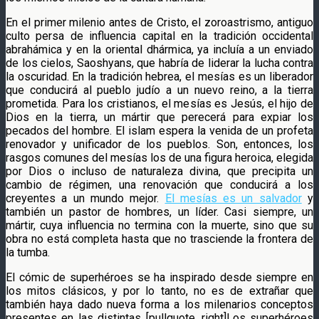
En el primer milenio antes de Cristo, el zoroastrismo, antiguo
culto persa de influencia capital en la tradición occidental
abrahámica y en la oriental dhármica, ya incluía a un enviado
de los cielos, Saoshyans, que habría de liderar la lucha contra
la oscuridad. En la tradición hebrea, el mesías es un liberador
que conducirá al pueblo judío a un nuevo reino, a la tierra
prometida. Para los cristianos, el mesías es Jesús, el hijo de
Dios en la tierra, un mártir que perecerá para expiar los
pecados del hombre. El islam espera la venida de un profeta
renovador y unificador de los pueblos. Son, entonces, los
rasgos comunes del mesías los de una figura heroica, elegida
por Dios o incluso de naturaleza divina, que precipita un
cambio de régimen, una renovación que conducirá a los
creyentes a un mundo mejor.
El mesías es un salvador
y
también un pastor de hombres, un líder. Casi siempre, un
mártir, cuya influencia no termina con la muerte, sino que su
obra no está completa hasta que no trasciende la frontera de
la tumba.
El cómic de superhéroes se ha inspirado desde siempre en
los mitos clásicos, y por lo tanto, no es de extrañar que
también haya dado nueva forma a los milenarios conceptos
presentes en las distintas [pullquote_right]Los superhéroes