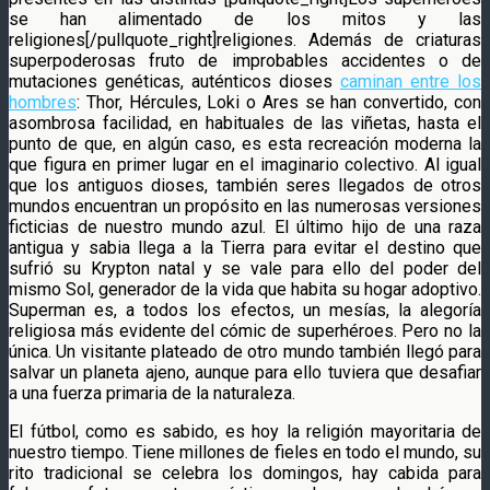
se han alimentado de los mitos y las
religiones[/pullquote_right]religiones. Además de criaturas
superpoderosas fruto de improbables accidentes o de
mutaciones genéticas, auténticos dioses
caminan entre los
hombres
: Thor, Hércules, Loki o Ares se han convertido, con
asombrosa facilidad, en habituales de las viñetas, hasta el
punto de que, en algún caso, es esta recreación moderna la
que figura en primer lugar en el imaginario colectivo. Al igual
que los antiguos dioses, también seres llegados de otros
mundos encuentran un propósito en las numerosas versiones
ficticias de nuestro mundo azul. El último hijo de una raza
antigua y sabia llega a la Tierra para evitar el destino que
sufrió su Krypton natal y se vale para ello del poder del
mismo Sol, generador de la vida que habita su hogar adoptivo.
Superman es, a todos los efectos, un mesías, la alegoría
religiosa más evidente del cómic de superhéroes. Pero no la
única. Un visitante plateado de otro mundo también llegó para
salvar un planeta ajeno, aunque para ello tuviera que desafiar
a una fuerza primaria de la naturaleza.
El fútbol, como es sabido, es hoy la religión mayoritaria de
nuestro tiempo. Tiene millones de fieles en todo el mundo, su
rito tradicional se celebra los domingos, hay cabida para