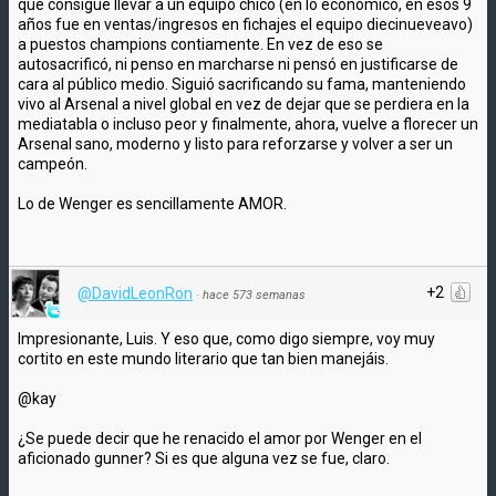
que consigue llevar a un equipo chico (en lo económico, en esos 9
años fue en ventas/ingresos en fichajes el equipo diecinueveavo)
a puestos champions contiamente. En vez de eso se
autosacrificó, ni penso en marcharse ni pensó en justificarse de
cara al público medio. Siguió sacrificando su fama, manteniendo
vivo al Arsenal a nivel global en vez de dejar que se perdiera en la
mediatabla o incluso peor y finalmente, ahora, vuelve a florecer un
Arsenal sano, moderno y listo para reforzarse y volver a ser un
campeón.
Lo de Wenger es sencillamente AMOR.
+2
@DavidLeonRon
·
hace 573 semanas
Impresionante, Luis. Y eso que, como digo siempre, voy muy
cortito en este mundo literario que tan bien manejáis.
@kay
¿Se puede decir que he renacido el amor por Wenger en el
aficionado gunner? Si es que alguna vez se fue, claro.