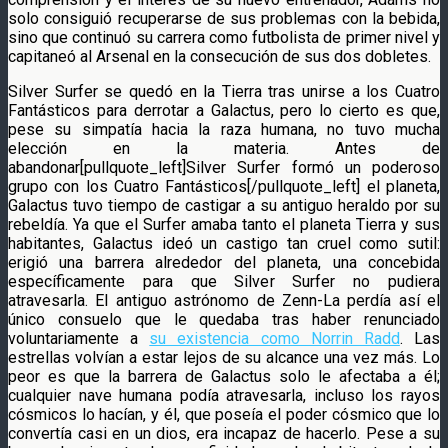
solo consiguió recuperarse de sus problemas con la bebida,
sino que continuó su carrera como futbolista de primer nivel y
capitaneó al Arsenal en la consecución de sus dos dobletes.
Silver Surfer se quedó en la Tierra tras unirse a los Cuatro
Fantásticos para derrotar a Galactus, pero lo cierto es que,
pese su simpatía hacia la raza humana, no tuvo mucha
elección en la materia. Antes de
abandonar[pullquote_left]Silver Surfer formó un poderoso
grupo con los Cuatro Fantásticos[/pullquote_left] el planeta,
Galactus tuvo tiempo de castigar a su antiguo heraldo por su
rebeldía. Ya que el Surfer amaba tanto el planeta Tierra y sus
habitantes, Galactus ideó un castigo tan cruel como sutil:
erigió una barrera alrededor del planeta, una concebida
específicamente para que Silver Surfer no pudiera
atravesarla. El antiguo astrónomo de Zenn-La perdía así el
único consuelo que le quedaba tras haber renunciado
voluntariamente a
su existencia como Norrin Radd
. Las
estrellas volvían a estar lejos de su alcance una vez más. Lo
peor es que la barrera de Galactus solo le afectaba a él;
cualquier nave humana podía atravesarla, incluso los rayos
cósmicos lo hacían, y él, que poseía el poder cósmico que lo
convertía casi en un dios, era incapaz de hacerlo. Pese a su