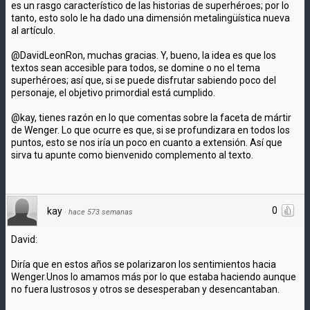
es un rasgo característico de las historias de superhéroes; por lo
tanto, esto solo le ha dado una dimensión metalingüística nueva
al artículo.
@DavidLeonRon, muchas gracias. Y, bueno, la idea es que los
textos sean accesible para todos, se domine o no el tema
superhéroes; así que, si se puede disfrutar sabiendo poco del
personaje, el objetivo primordial está cumplido.
@kay, tienes razón en lo que comentas sobre la faceta de mártir
de Wenger. Lo que ocurre es que, si se profundizara en todos los
puntos, esto se nos iría un poco en cuanto a extensión. Así que
sirva tu apunte como bienvenido complemento al texto.
0
kay
·
hace 573 semanas
David:
Diría que en estos años se polarizaron los sentimientos hacia
Wenger.Unos lo amamos más por lo que estaba haciendo aunque
no fuera lustrosos y otros se desesperaban y desencantaban.