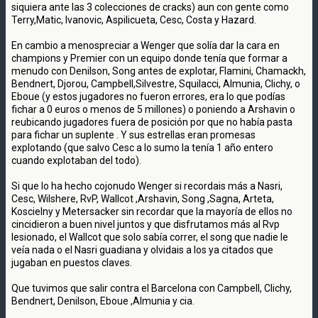
siquiera ante las 3 colecciones de cracks) aun con gente como
Terry,Matic, Ivanovic, Aspilicueta, Cesc, Costa y Hazard.
En cambio a menospreciar a Wenger que solía dar la cara en
champions y Premier con un equipo donde tenía que formar a
menudo con Denilson, Song antes de explotar, Flamini, Chamackh,
Bendnert, Djorou, Campbell,Silvestre, Squilacci, Almunia, Clichy, o
Eboue (y estos jugadores no fueron errores, era lo que podías
fichar a 0 euros o menos de 5 millones) o poniendo a Arshavin o
reubicando jugadores fuera de posición por que no había pasta
para fichar un suplente . Y sus estrellas eran promesas
explotando (que salvo Cesc a lo sumo la tenía 1 año entero
cuando explotaban del todo).
Si que lo ha hecho cojonudo Wenger si recordais más a Nasri,
Cesc, Wilshere, RvP, Wallcot ,Arshavin, Song ,Sagna, Arteta,
Koscielny y Metersacker sin recordar que la mayoría de ellos no
cincidieron a buen nivel juntos y que disfrutamos más al Rvp
lesionado, el Wallcot que solo sabía correr, el song que nadie le
veía nada o el Nasri guadiana y olvidais a los ya citados que
jugaban en puestos claves.
Que tuvimos que salir contra el Barcelona con Campbell, Clichy,
Bendnert, Denilson, Eboue ,Almunia y cia.