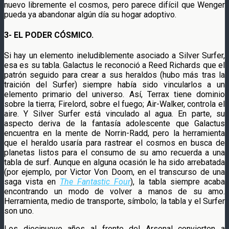
nuevo libremente el cosmos, pero parece difícil que Wenger
pueda ya abandonar algún día su hogar adoptivo.
3- EL PODER CÓSMICO.
Si hay un elemento ineludiblemente asociado a Silver Surfer,
esa es su tabla. Galactus le reconoció a Reed Richards que el
patrón seguido para crear a sus heraldos (hubo más tras la
traición del Surfer) siempre había sido vincularlos a un
elemento primario del universo. Así, Terrax tiene dominio
sobre la tierra; Firelord, sobre el fuego; Air-Walker, controla el
aire. Y Silver Surfer está vinculado al agua. En parte, su
aspecto deriva de la fantasía adolescente que Galactus
encuentra en la mente de Norrin-Radd, pero la herramienta
que el heraldo usaría para rastrear el cosmos en busca de
planetas listos para el consumo de su amo recuerda a una
tabla de surf. Aunque en alguna ocasión le ha sido arrebatada
(por ejemplo, por Victor Von Doom, en el transcurso de una
saga vista en
The Fantastic Four
), la tabla siempre acaba
encontrando un modo de volver a manos de su amo.
Herramienta, medio de transporte, símbolo; la tabla y el Surfer
son uno.
Los diecinueve años al frente del Arsenal convierten a