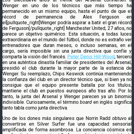
Wenger en uno de los técnicos que más tiempo ha
permanecido en un mismo equipo, hasta el punto de que el
récord de permanencia de Alex Ferguson en
el[pullquote_right]Wenger podría aspirar a batir el gran récord
de Ferguson[/pullquote_right] Manchester United, 27 años, no
parece un objetivo quimérico. Esta situación, a todas luces
extraordinaria en el mundo del fútbol, donde no es extraño ver
entrenadores que duran meses, o incluso semanas, en el
cargo, sería imposible sin una junta directiva que confíe y
comparta la visión del francés.
Peter Denis Hill-Wood
, tercero
en una auténtica dinastía familiar de presidentes del Arsenal,
presidió el club durante la mayor parte de la estancia de
Wenger. Su reemplazo, Chips Keswick continúa manteniendo
la confianza del club en un director técnico que, si bien ya no
consigue que el equipo presente batalla por los títulos,
mantiene el club en puestos europeos año tras año. Por lo
tanto, la junta del Arsenal y Wenger parecen ya un binomio
indivisible. Curiosamente, el término
board
en inglés significa
tanto tabla como junta directiva.
Uno de los dones más singulares que Norrin Radd obtuvo al
convertirse en Silver Surfer fue una capacidad sensorial
amplificada de forma asombrosa. La conciencia cósmica es