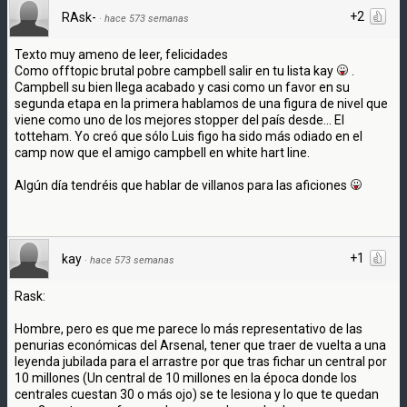
+2
RAsk-
·
hace 573 semanas
Texto muy ameno de leer, felicidades
Como offtopic brutal pobre campbell salir en tu lista kay
.
Campbell su bien llega acabado y casi como un favor en su
segunda etapa en la primera hablamos de una figura de nivel que
viene como uno de los mejores stopper del país desde... El
totteham. Yo creó que sólo Luis figo ha sido más odiado en el
camp now que el amigo campbell en white hart line.
Algún día tendréis que hablar de villanos para las aficiones
+1
kay
·
hace 573 semanas
Rask:
Hombre, pero es que me parece lo más representativo de las
penurias económicas del Arsenal, tener que traer de vuelta a una
leyenda jubilada para el arrastre por que tras fichar un central por
10 millones (Un central de 10 millones en la época donde los
centrales cuestan 30 o más ojo) se te lesiona y lo que te quedan