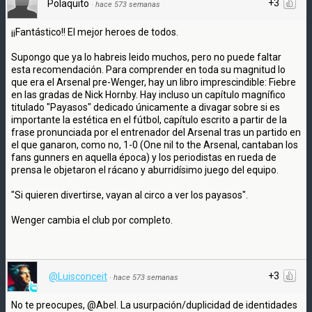
+3
Polaquito
·
hace 573 semanas
¡¡Fantástico!! El mejor heroes de todos.
Supongo que ya lo habreis leido muchos, pero no puede faltar
esta recomendación. Para comprender en toda su magnitud lo
que era el Arsenal pre-Wenger, hay un libro imprescindible: Fiebre
en las gradas de Nick Hornby. Hay incluso un capítulo magnífico
titulado "Payasos" dedicado únicamente a divagar sobre si es
importante la estética en el fútbol, capítulo escrito a partir de la
frase pronunciada por el entrenador del Arsenal tras un partido en
el que ganaron, como no, 1-0 (One nil to the Arsenal, cantaban los
fans gunners en aquella época) y los periodistas en rueda de
prensa le objetaron el rácano y aburridísimo juego del equipo.
"Si quieren divertirse, vayan al circo a ver los payasos".
Wenger cambia el club por completo.
+3
@Luisconceit
·
hace 573 semanas
No te preocupes, @Abel. La usurpación/duplicidad de identidades