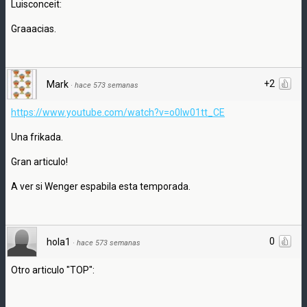
Luisconceit:
Graaacias.
+2
Mark
·
hace 573 semanas
https://www.youtube.com/watch?v=o0Iw01tt_CE
Una frikada.
Gran articulo!
A ver si Wenger espabila esta temporada.
0
hola1
·
hace 573 semanas
Otro articulo "TOP":