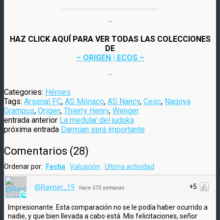
···
HAZ CLICK AQUÍ PARA VER TODAS LAS COLECCIONES
DE
– ORIGEN | ECOS –
···
Categories:
Héroes
Tags:
Arsenal FC
,
AS Mónaco
,
AS Nancy
,
Cesc
,
Nagoya
Grampus
,
Origen
,
Thierry Henry
,
Wenger
entrada anterior
La medular del judoka
próxima entrada
Darmian será importante
Comentarios
(
28
)
Ordenar por:
Fecha
Valuación
Ultima actividad
+5
@Rayner_19
·
hace 573 semanas
Impresionante. Esta comparación no se le podía haber ocurrido a
nadie, y que bien llevada a cabo está. Mis felicitaciones, señor