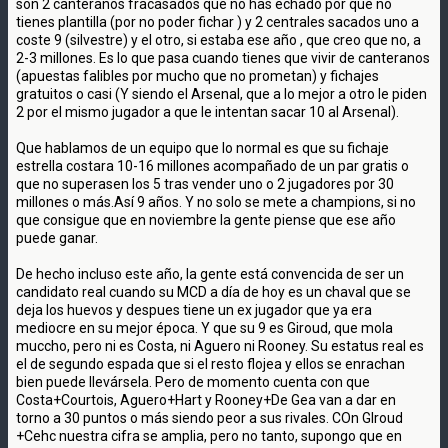
son 2 canteranos fracasados que no has echado por que no
tienes plantilla (por no poder fichar ) y 2 centrales sacados uno a
coste 9 (silvestre) y el otro, si estaba ese año , que creo que no, a
2-3 millones. Es lo que pasa cuando tienes que vivir de canteranos
(apuestas falibles por mucho que no prometan) y fichajes
gratuitos o casi (Y siendo el Arsenal, que a lo mejor a otro le piden
2 por el mismo jugador a que le intentan sacar 10 al Arsenal).
Que hablamos de un equipo que lo normal es que su fichaje
estrella costara 10-16 millones acompañado de un par gratis o
que no superasen los 5 tras vender uno o 2 jugadores por 30
millones o más.Así 9 años. Y no solo se mete a champions, si no
que consigue que en noviembre la gente piense que ese año
puede ganar.
De hecho incluso este año, la gente está convencida de ser un
candidato real cuando su MCD a día de hoy es un chaval que se
deja los huevos y despues tiene un ex jugador que ya era
mediocre en su mejor época. Y que su 9 es Giroud, que mola
muccho, pero ni es Costa, ni Aguero ni Rooney. Su estatus real es
el de segundo espada que si el resto flojea y ellos se enrachan
bien puede llevársela. Pero de momento cuenta con que
Costa+Courtois, Aguero+Hart y Rooney+De Gea van a dar en
torno a 30 puntos o más siendo peor a sus rivales. COn GIroud
+Cehc nuestra cifra se amplia, pero no tanto, supongo que en