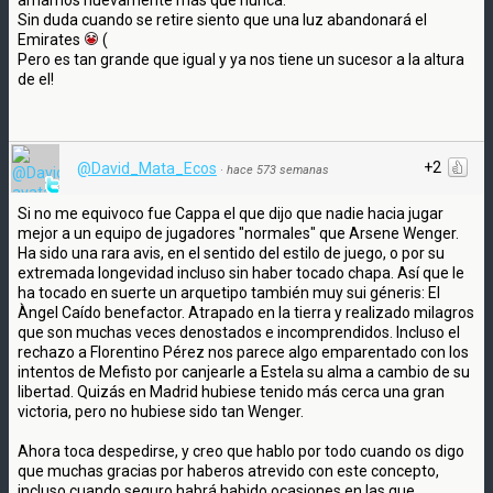
amamos nuevamente más que nunca.
Sin duda cuando se retire siento que una luz abandonará el
Emirates
(
Pero es tan grande que igual y ya nos tiene un sucesor a la altura
de el!
+2
@David_Mata_Ecos
·
hace 573 semanas
Si no me equivoco fue Cappa el que dijo que nadie hacia jugar
mejor a un equipo de jugadores "normales" que Arsene Wenger.
Ha sido una rara avis, en el sentido del estilo de juego, o por su
extremada longevidad incluso sin haber tocado chapa. Así que le
ha tocado en suerte un arquetipo también muy sui géneris: El
Àngel Caído benefactor. Atrapado en la tierra y realizado milagros
que son muchas veces denostados e incomprendidos. Incluso el
rechazo a Florentino Pérez nos parece algo emparentado con los
intentos de Mefisto por canjearle a Estela su alma a cambio de su
libertad. Quizás en Madrid hubiese tenido más cerca una gran
victoria, pero no hubiese sido tan Wenger.
Ahora toca despedirse, y creo que hablo por todo cuando os digo
que muchas gracias por haberos atrevido con este concepto,
incluso cuando seguro habrá habido ocasiones en las que