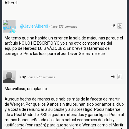
Alberdi.
+5
@JavierAlberdi
·
hace 573 semanas
Me temo que ha habido un error en la sala de máquinas porque el
artículo NO LO HE ESCRITO YO yo sino otro componente del
equipo de Héroes: LUIS VÁZQUEZ. En breve trataremos de
corregirlo. Pero las loas para él por favor. Se las merece
+6
kay
·
hace 573 semanas
Maravilloso, un aplauso.
Aunque hecho de menos que hables más de la faceta de martir
de Wenger. Por que los 9 años sin títulos, han sido por amor al club
y a costa de renunciar a su cache y a su prestigio. Podía haberse
ido a Real Madrid o PSG a gastar millonadas y ganar ligas. Podía al
menos haber señalado el estado actual económico del club y
justificarse (con razón) para que se viera a Wenger como el Martir