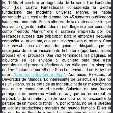
En 1966, el cuarteto protagonista de la serie The Fantastic
Four (Los Cuatro Fantásticos), considerada la piedra
fundacional del moderno Universo Marvel, se había
enfrentado ya a casi todo durante los 45 números publicados
hasta ese momento. En los albores de la existencia de lo que
hoy es un gigante multimedia, el que llegaría a ser conocido
como
“método Marvel”
era el sistema empleado por los
(escasos) autores que trabajaban para la entonces pequeña
compañía: el guionista, que casi siempre era el mismo, Stan
Lee, enviaba una sinopsis del guión al dibujante, que se
encargaba de narrar visualmente la historia (aportando ideas
propias en el proceso). Una vez terminadas las páginas, el
dibujante se las enviaba al guionista para que este
completara el proceso añadiendo los diálogos. La sinopsis
de The Fantastic Four 48 que Stan Lee envió a Jack Kirby fue
esta:
“Que se enfrenten a Dios”
. Así nació Galactus, el
Devorador de Mundos. Lo interesante de Galactus es que no
es un villano, no se trata de un monstruo ni de un megalómano
que quiere conquistar el mundo. Galactus es una fuerza
primigenia del universo —tanto es así, que su forma real es
imposible de asimilar, y cada raza que se lo encuentra lo
percibe de un modo distinto— y, por lo tanto, no se le pueden
aplicar las gradaciones morales del mundo humano. Él es el
fin que ha de llegarle a todo. Un destructor de vida que se