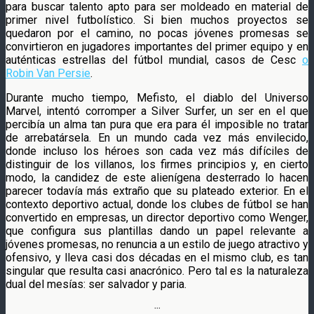
para buscar talento apto para ser moldeado en material de
primer nivel futbolístico. Si bien muchos proyectos se
quedaron por el camino, no pocas jóvenes promesas se
convirtieron en jugadores importantes del primer equipo y en
auténticas estrellas del fútbol mundial, casos de Cesc
o
Robin Van Persie
.
Durante mucho tiempo, Mefisto, el diablo del Universo
Marvel, intentó corromper a Silver Surfer, un ser en el que
percibía un alma tan pura que era para él imposible no tratar
de arrebatársela. En un mundo cada vez más envilecido,
donde incluso los héroes son cada vez más difíciles de
distinguir de los villanos, los firmes principios y, en cierto
modo, la candidez de este alienígena desterrado lo hacen
parecer todavía más extraño que su plateado exterior. En el
contexto deportivo actual, donde los clubes de fútbol se han
convertido en empresas, un director deportivo como Wenger,
que configura sus plantillas dando un papel relevante a
jóvenes promesas, no renuncia a un estilo de juego atractivo y
ofensivo, y lleva casi dos décadas en el mismo club, es tan
singular que resulta casi anacrónico. Pero tal es la naturaleza
dual del mesías: ser salvador y paria.
···