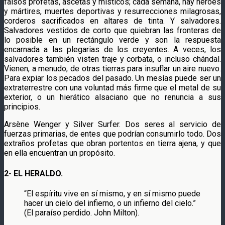
falsos profetas, ascetas y místicos; cada semana, hay héroes
y mártires, muertes deportivas y resurrecciones milagrosas,
corderos sacrificados en altares de tinta. Y salvadores.
Salvadores vestidos de corto que quiebran las fronteras de
lo posible en un rectángulo verde y son la respuesta
encarnada a las plegarias de los creyentes. A veces, los
salvadores también visten traje y corbata, o incluso chándal.
Vienen, a menudo, de otras tierras para insuflar un aire nuevo.
Para expiar los pecados del pasado. Un mesías puede ser un
extraterrestre con una voluntad más firme que el metal de su
exterior, o un hierático alsaciano que no renuncia a sus
principios.
Arsène Wenger y Silver Surfer. Dos seres al servicio de
fuerzas primarias, de entes que podrían consumirlo todo. Dos
extraños profetas que obran portentos en tierra ajena, y que
en ella encuentran un propósito.
2- EL HERALDO.
“El espíritu vive en sí mismo, y en sí mismo puede
hacer un cielo del infierno, o un infierno del cielo.”
(El paraíso perdido. John Milton).