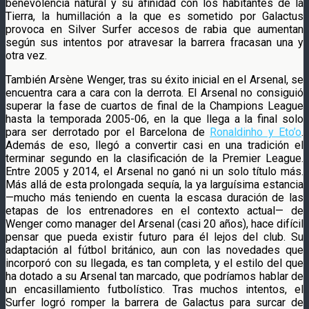
benevolencia natural y su afinidad con los habitantes de la
Tierra, la humillación a la que es sometido por Galactus
provoca en Silver Surfer accesos de rabia que aumentan
según sus intentos por atravesar la barrera fracasan una y
otra vez.
También Arsène Wenger, tras su éxito inicial en el Arsenal, se
encuentra cara a cara con la derrota. El Arsenal no consiguió
superar la fase de cuartos de final de la Champions League
hasta la temporada 2005-06, en la que llega a la final solo
para ser derrotado por el Barcelona de
Ronaldinho y Eto’o
.
Además de eso, llegó a convertir casi en una tradición el
terminar segundo en la clasificación de la Premier League.
Entre 2005 y 2014, el Arsenal no ganó ni un solo título más.
Más allá de esta prolongada sequía, la ya larguísima estancia
—mucho más teniendo en cuenta la escasa duración de las
etapas de los entrenadores en el contexto actual— de
Wenger como manager del Arsenal (casi 20 años), hace difícil
pensar que pueda existir futuro para él lejos del club. Su
adaptación al fútbol británico, aun con las novedades que
incorporó con su llegada, es tan completa, y el estilo del que
ha dotado a su Arsenal tan marcado, que podríamos hablar de
un encasillamiento futbolístico. Tras muchos intentos, el
Surfer logró romper la barrera de Galactus para surcar de