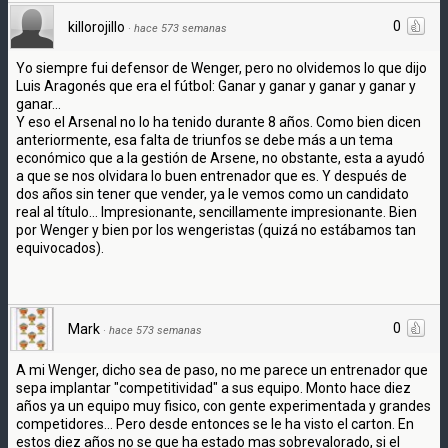
0
killorojillo
·
hace 573 semanas
Yo siempre fui defensor de Wenger, pero no olvidemos lo que dijo
Luis Aragonés que era el fútbol: Ganar y ganar y ganar y ganar y
ganar...
Y eso el Arsenal no lo ha tenido durante 8 años. Como bien dicen
anteriormente, esa falta de triunfos se debe más a un tema
económico que a la gestión de Arsene, no obstante, esta a ayudó
a que se nos olvidara lo buen entrenador que es. Y después de
dos años sin tener que vender, ya le vemos como un candidato
real al título... Impresionante, sencillamente impresionante. Bien
por Wenger y bien por los wengeristas (quizá no estábamos tan
equivocados).
0
Mark
·
hace 573 semanas
A mi Wenger, dicho sea de paso, no me parece un entrenador que
sepa implantar "competitividad" a sus equipo. Monto hace diez
años ya un equipo muy fisico, con gente experimentada y grandes
competidores... Pero desde entonces se le ha visto el carton. En
estos diez años no se que ha estado mas sobrevalorado, si el