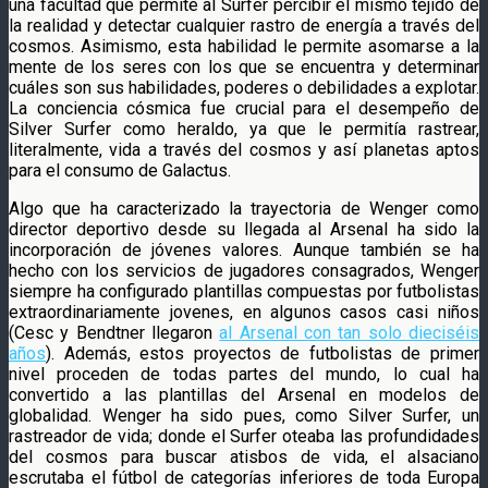
una facultad que permite al Surfer percibir el mismo tejido de
la realidad y detectar cualquier rastro de energía a través del
cosmos. Asimismo, esta habilidad le permite asomarse a la
mente de los seres con los que se encuentra y determinar
cuáles son sus habilidades, poderes o debilidades a explotar.
La conciencia cósmica fue crucial para el desempeño de
Silver Surfer como heraldo, ya que le permitía rastrear,
literalmente, vida a través del cosmos y así planetas aptos
para el consumo de Galactus.
Algo que ha caracterizado la trayectoria de Wenger como
director deportivo desde su llegada al Arsenal ha sido la
incorporación de jóvenes valores. Aunque también se ha
hecho con los servicios de jugadores consagrados, Wenger
siempre ha configurado plantillas compuestas por futbolistas
extraordinariamente jovenes, en algunos casos casi niños
(Cesc y Bendtner llegaron
al Arsenal con tan solo dieciséis
años
). Además, estos proyectos de futbolistas de primer
nivel proceden de todas partes del mundo, lo cual ha
convertido a las plantillas del Arsenal en modelos de
globalidad. Wenger ha sido pues, como Silver Surfer, un
rastreador de vida; donde el Surfer oteaba las profundidades
del cosmos para buscar atisbos de vida, el alsaciano
escrutaba el fútbol de categorías inferiores de toda Europa