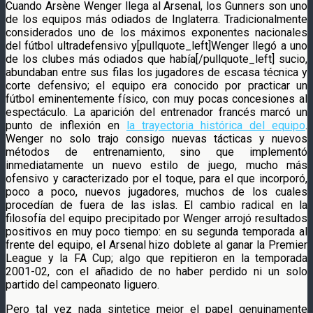
Cuando Arsène Wenger llega al Arsenal, los Gunners son uno
de los equipos más odiados de Inglaterra. Tradicionalmente
considerados uno de los máximos exponentes nacionales
del fútbol ultradefensivo y[pullquote_left]Wenger llegó a uno
de los clubes más odiados que había[/pullquote_left] sucio,
abundaban entre sus filas los jugadores de escasa técnica y
corte defensivo; el equipo era conocido por practicar un
fútbol eminentemente físico, con muy pocas concesiones al
espectáculo. La aparición del entrenador francés marcó un
punto de inflexión en
la trayectoria histórica del equipo
.
Wenger no solo trajo consigo nuevas tácticas y nuevos
métodos de entrenamiento, sino que implementó
inmediatamente un nuevo estilo de juego, mucho más
ofensivo y caracterizado por el toque, para el que incorporó,
poco a poco, nuevos jugadores, muchos de los cuales
procedían de fuera de las islas. El cambio radical en la
filosofía del equipo precipitado por Wenger arrojó resultados
positivos en muy poco tiempo: en su segunda temporada al
frente del equipo, el Arsenal hizo doblete al ganar la Premier
League y la FA Cup; algo que repitieron en la temporada
2001-02, con el añadido de no haber perdido ni un solo
partido del campeonato liguero.
Pero tal vez nada sintetice mejor el papel genuinamente