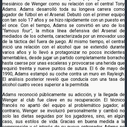
mesiánico de Wenger como su relación con el central Tony
Adams. Adams desarrolló toda su longeva carrera como
jugador de fútbol en el Arsenal. Debutó con el primer equipo
con tan solo 17 años y se hizo rápidamente con un puesto en
el once. Con el tiempo, Adams se convirtió en uno de los
“famous four”
, la mítica línea defensiva del Arsenal de
mediados de los ochenta, caracterizada por un innovador uso
de la táctica del fuera de juego. Al mismo tiempo, el central
inició una relación con el alcohol que se extendió durante
varios años y lo llevó a protagonizar no pocos incidentes
lamentables, desde jugar un partido completamente borracho
hasta caerse por unas escaleras y provocarse una herida que
requirió treinta y nueve puntos de sutura. El 6 de mayo de
1990, Adams estampó su coche contra un muro en Rayleigh.
El análisis posterior reveló que conducía con una tasa de
alcohol cuatro veces superior a la permitida.
Adams reconoció públicamente su adicción, y la llegada de
Wenger al club fue clave en su recuperación. El técnico
francés no apartó del equipo al problemático jugador; al
contrario, Wenger se involucró personalmente y cambió no
solo las dietas seguidas por los jugadores, sino, en algún
caso, sus estilos de vida. Gracias en buena medida a la
comprensión y el interés de su nuevo entrenador, Adams no