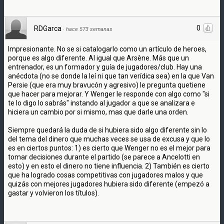
0
RDGarca
·
hace 573 semanas
Impresionante. No se si catalogarlo como un artículo de heroes,
porque es algo diferente. Al igual que Arsène. Más que un
entrenador, es un formador y guía de jugadores/club. Hay una
anécdota (no se donde la leí ni que tan verídica sea) en la que Van
Persie (que era muy bravucón y agresivo) le pregunta quetiene
que hacer para mejorar. Y Wenger le responde con algo como "si
te lo digo lo sabrás" instando al jugador a que se analizara e
hiciera un cambio por si mismo, mas que darle una orden.
Siempre quedará la duda de si hubiera sido algo diferente sin lo
del tema del dinero que muchas veces se usa de excusa y que lo
es en ciertos puntos: 1) es cierto que Wenger no es el mejor para
tomar decisiones durante el partido (se parece a Ancelotti en
esto) y en esto el dinero no tiene influencia. 2) También es cierto
que ha logrado cosas competitivas con jugadores malos y que
quizás con mejores jugadores hubiera sido diferente (empezó a
gastar y volvieron los títulos).