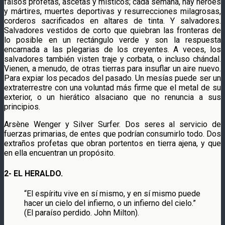
falsos profetas, ascetas y místicos; cada semana, hay héroes
y mártires, muertes deportivas y resurrecciones milagrosas,
corderos sacrificados en altares de tinta. Y salvadores.
Salvadores vestidos de corto que quiebran las fronteras de
lo posible en un rectángulo verde y son la respuesta
encarnada a las plegarias de los creyentes. A veces, los
salvadores también visten traje y corbata, o incluso chándal.
Vienen, a menudo, de otras tierras para insuflar un aire nuevo.
Para expiar los pecados del pasado. Un mesías puede ser un
extraterrestre con una voluntad más firme que el metal de su
exterior, o un hierático alsaciano que no renuncia a sus
principios.
Arsène Wenger y Silver Surfer. Dos seres al servicio de
fuerzas primarias, de entes que podrían consumirlo todo. Dos
extraños profetas que obran portentos en tierra ajena, y que
en ella encuentran un propósito.
2- EL HERALDO.
“El espíritu vive en sí mismo, y en sí mismo puede
hacer un cielo del infierno, o un infierno del cielo.”
(El paraíso perdido. John Milton).