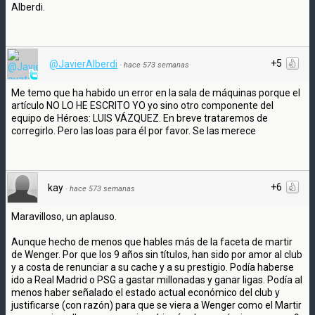
Alberdi.
+5
@JavierAlberdi
·
hace 573 semanas
Me temo que ha habido un error en la sala de máquinas porque el
artículo NO LO HE ESCRITO YO yo sino otro componente del
equipo de Héroes: LUIS VÁZQUEZ. En breve trataremos de
corregirlo. Pero las loas para él por favor. Se las merece
+6
kay
·
hace 573 semanas
Maravilloso, un aplauso.
Aunque hecho de menos que hables más de la faceta de martir
de Wenger. Por que los 9 años sin títulos, han sido por amor al club
y a costa de renunciar a su cache y a su prestigio. Podía haberse
ido a Real Madrid o PSG a gastar millonadas y ganar ligas. Podía al
menos haber señalado el estado actual económico del club y
justificarse (con razón) para que se viera a Wenger como el Martir