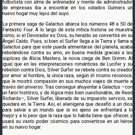
futbolista con alma de entrenador y mente de administrador
de empresas iba a encontrar en los odiados Gunners un
nuevo hogar muy lejos del suyo.
La primera saga de Galactus abarca los números 48 a 50 de
Fantastic Four. A lo largo de esta mítica historia se muestra
cómo, si el Devorador es Dios, su heraldo se convertirá en su
Ángel Caído. Pues, si bien el Surfer llega a la Tierra y llama a
Galactus para que este pueda alimentarse del planeta, acaba
rebelándose contra su amo, en buena medida gracias a las
súplicas de Alicia Masters, la novia ciega de Ben Grimm. Al
igual que en las interpretaciones románticas de Lucifer y su
rebelión contra Dios, Silver Surfer se rebela contra su creador
por amor al hombre, la única raza, según él mismo reconoce,
que le mostró compasión en sus muchos viajes de muerte a
través del universo. Tras conseguir ahuyentar a Galactus —con
un farol histórico, y de lógica más bien cuestionable, de Reed
Richards—, Silver Surfer, liberado de su impuesto servicio, se
quedará en la Tierra. Así, el alienígena que desafió a un dios
para salvar a un mundo que le es ajeno se enfrentará a lo
mejor y a lo peor que la raza que lo habita tiene que ofrecer, y
usará su vasto poder cósmico para convertirse en un héroe
en su nuevo hogar.