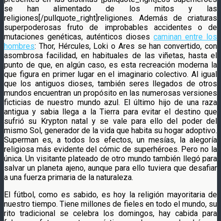
se han alimentado de los mitos y las
religiones[/pullquote_right]religiones. Además de criaturas
superpoderosas fruto de improbables accidentes o de
mutaciones genéticas, auténticos dioses
caminan entre los
hombres
: Thor, Hércules, Loki o Ares se han convertido, con
asombrosa facilidad, en habituales de las viñetas, hasta el
punto de que, en algún caso, es esta recreación moderna la
que figura en primer lugar en el imaginario colectivo. Al igual
que los antiguos dioses, también seres llegados de otros
mundos encuentran un propósito en las numerosas versiones
ficticias de nuestro mundo azul. El último hijo de una raza
antigua y sabia llega a la Tierra para evitar el destino que
sufrió su Krypton natal y se vale para ello del poder del
mismo Sol, generador de la vida que habita su hogar adoptivo.
Superman es, a todos los efectos, un mesías, la alegoría
religiosa más evidente del cómic de superhéroes. Pero no la
única. Un visitante plateado de otro mundo también llegó para
salvar un planeta ajeno, aunque para ello tuviera que desafiar
a una fuerza primaria de la naturaleza.
El fútbol, como es sabido, es hoy la religión mayoritaria de
nuestro tiempo. Tiene millones de fieles en todo el mundo, su
rito tradicional se celebra los domingos, hay cabida para