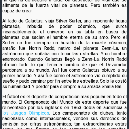
alimenta de la fuerza vital de planetas. Pero también es
capaz de crear.
Al lado de Galactus, viaja Silver Surfer, una imponente figura
plateada, imbuida de poder cósmico, que surca
incansablemente el universo en su tabla en busca de
planetas que sacien el hambre eterna de su amo. Pero el
Surfer no fue siempre un heraldo de la muerte cósmica,
antaño fue Norrin Radd, nativo del planeta Zenn-La, un
astrónomo que soñaba con tocar las estrellas. Y un hombre
enamorado. Cuando Galactus llegó a Zenn-La, Norrin Radd
ofreció todo lo que tenía a cambio de que el Devorador
perdonara a su mundo. Así fue como Galactus obtuvo a su
primer heraldo. Y así fue como el astrónomo vio cumplido su
sueño y pudo caminar por fin entre las estrellas. Solo le costó
su humanidad. Y perder para siempre a su amada Shalla Bal.
El fútbol es el deporte de competición más popular en todo el
mundo. El Campeonato del Mundo de este deporte que fue
reinventado por los ingleses en 1863 dobla en audiencia a
los Juegos Olímpicos
. Los campeonatos de clubes, tanto
nacionales como internacionales, venden sus derechos de
emisión por cifras astronómicas; tan extraordinarias estas