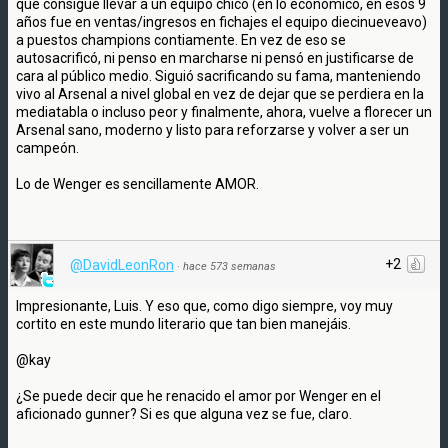
que consigue llevar a un equipo chico (en lo económico, en esos 9
años fue en ventas/ingresos en fichajes el equipo diecinueveavo)
a puestos champions contiamente. En vez de eso se
autosacrificó, ni penso en marcharse ni pensó en justificarse de
cara al público medio. Siguió sacrificando su fama, manteniendo
vivo al Arsenal a nivel global en vez de dejar que se perdiera en la
mediatabla o incluso peor y finalmente, ahora, vuelve a florecer un
Arsenal sano, moderno y listo para reforzarse y volver a ser un
campeón.
Lo de Wenger es sencillamente AMOR.
+2
@DavidLeonRon
·
hace 573 semanas
Impresionante, Luis. Y eso que, como digo siempre, voy muy
cortito en este mundo literario que tan bien manejáis.
@kay
¿Se puede decir que he renacido el amor por Wenger en el
aficionado gunner? Si es que alguna vez se fue, claro.