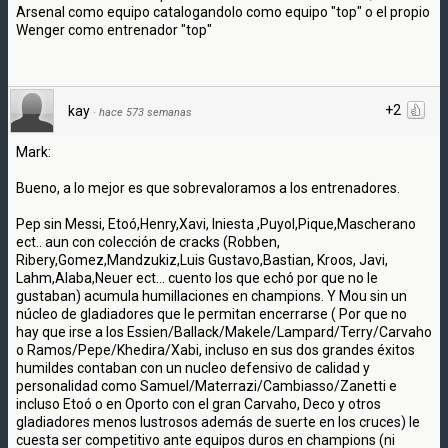
Arsenal como equipo catalogandolo como equipo "top" o el propio
Wenger como entrenador "top"
+2
kay
·
hace 573 semanas
Mark:
Bueno, a lo mejor es que sobrevaloramos a los entrenadores.
Pep sin Messi, Etoó,Henry,Xavi, Iniesta ,Puyol,Pique,Mascherano
ect.. aun con colección de cracks (Robben,
Ribery,Gomez,Mandzukiz,Luis Gustavo,Bastian, Kroos, Javi,
Lahm,Alaba,Neuer ect... cuento los que echó por que no le
gustaban) acumula humillaciones en champions. Y Mou sin un
núcleo de gladiadores que le permitan encerrarse ( Por que no
hay que irse a los Essien/Ballack/Makele/Lampard/Terry/Carvaho
o Ramos/Pepe/Khedira/Xabi, incluso en sus dos grandes éxitos
humildes contaban con un nucleo defensivo de calidad y
personalidad como Samuel/Materrazi/Cambiasso/Zanetti e
incluso Etoó o en Oporto con el gran Carvaho, Deco y otros
gladiadores menos lustrosos además de suerte en los cruces) le
cuesta ser competitivo ante equipos duros en champions (ni