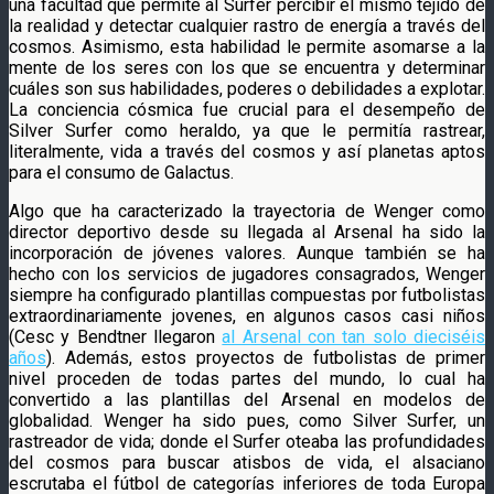
una facultad que permite al Surfer percibir el mismo tejido de
la realidad y detectar cualquier rastro de energía a través del
cosmos. Asimismo, esta habilidad le permite asomarse a la
mente de los seres con los que se encuentra y determinar
cuáles son sus habilidades, poderes o debilidades a explotar.
La conciencia cósmica fue crucial para el desempeño de
Silver Surfer como heraldo, ya que le permitía rastrear,
literalmente, vida a través del cosmos y así planetas aptos
para el consumo de Galactus.
Algo que ha caracterizado la trayectoria de Wenger como
director deportivo desde su llegada al Arsenal ha sido la
incorporación de jóvenes valores. Aunque también se ha
hecho con los servicios de jugadores consagrados, Wenger
siempre ha configurado plantillas compuestas por futbolistas
extraordinariamente jovenes, en algunos casos casi niños
(Cesc y Bendtner llegaron
al Arsenal con tan solo dieciséis
años
). Además, estos proyectos de futbolistas de primer
nivel proceden de todas partes del mundo, lo cual ha
convertido a las plantillas del Arsenal en modelos de
globalidad. Wenger ha sido pues, como Silver Surfer, un
rastreador de vida; donde el Surfer oteaba las profundidades
del cosmos para buscar atisbos de vida, el alsaciano
escrutaba el fútbol de categorías inferiores de toda Europa