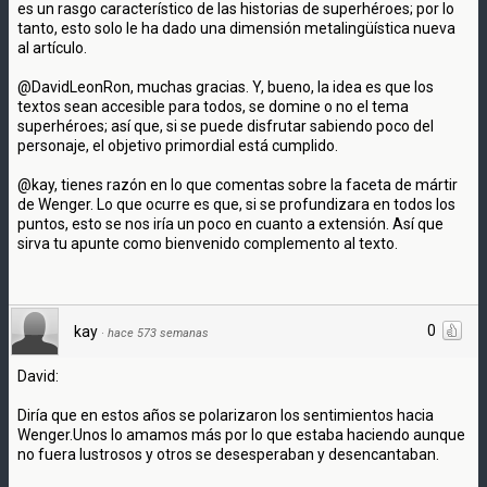
es un rasgo característico de las historias de superhéroes; por lo
tanto, esto solo le ha dado una dimensión metalingüística nueva
al artículo.
@DavidLeonRon, muchas gracias. Y, bueno, la idea es que los
textos sean accesible para todos, se domine o no el tema
superhéroes; así que, si se puede disfrutar sabiendo poco del
personaje, el objetivo primordial está cumplido.
@kay, tienes razón en lo que comentas sobre la faceta de mártir
de Wenger. Lo que ocurre es que, si se profundizara en todos los
puntos, esto se nos iría un poco en cuanto a extensión. Así que
sirva tu apunte como bienvenido complemento al texto.
0
kay
·
hace 573 semanas
David:
Diría que en estos años se polarizaron los sentimientos hacia
Wenger.Unos lo amamos más por lo que estaba haciendo aunque
no fuera lustrosos y otros se desesperaban y desencantaban.