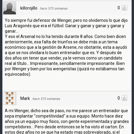
0
killorojillo
·
hace 573 semanas
Yo siempre fui defensor de Wenger, pero no olvidemos lo que dijo
Luis Aragonés que era el fútbol: Ganar y ganar y ganar y ganar y
ganar...
Y eso el Arsenal no lo ha tenido durante 8 años. Como bien dicen
anteriormente, esa falta de triunfos se debe más a un tema
económico que a la gestión de Arsene, no obstante, esta a ayudó
a que se nos olvidara lo buen entrenador que es. Y después de
dos años sin tener que vender, ya le vemos como un candidato
real al título... Impresionante, sencillamente impresionante. Bien
por Wenger y bien por los wengeristas (quizá no estábamos tan
equivocados).
0
Mark
·
hace 573 semanas
A mi Wenger, dicho sea de paso, no me parece un entrenador que
sepa implantar "competitividad" a sus equipo. Monto hace diez
años ya un equipo muy fisico, con gente experimentada y grandes
competidores... Pero desde entonces se le ha visto el carton. En
estos diez años no se que ha estado mas sobrevalorado, si el