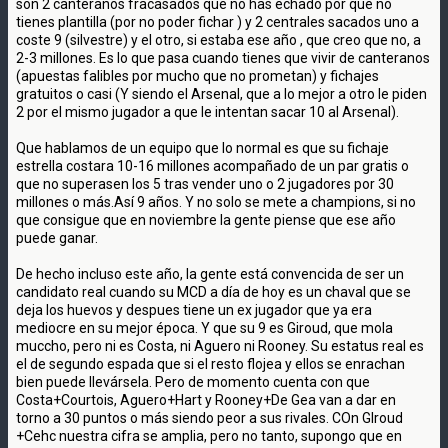
son 2 canteranos fracasados que no has echado por que no
tienes plantilla (por no poder fichar ) y 2 centrales sacados uno a
coste 9 (silvestre) y el otro, si estaba ese año , que creo que no, a
2-3 millones. Es lo que pasa cuando tienes que vivir de canteranos
(apuestas falibles por mucho que no prometan) y fichajes
gratuitos o casi (Y siendo el Arsenal, que a lo mejor a otro le piden
2 por el mismo jugador a que le intentan sacar 10 al Arsenal).
Que hablamos de un equipo que lo normal es que su fichaje
estrella costara 10-16 millones acompañado de un par gratis o
que no superasen los 5 tras vender uno o 2 jugadores por 30
millones o más.Así 9 años. Y no solo se mete a champions, si no
que consigue que en noviembre la gente piense que ese año
puede ganar.
De hecho incluso este año, la gente está convencida de ser un
candidato real cuando su MCD a día de hoy es un chaval que se
deja los huevos y despues tiene un ex jugador que ya era
mediocre en su mejor época. Y que su 9 es Giroud, que mola
muccho, pero ni es Costa, ni Aguero ni Rooney. Su estatus real es
el de segundo espada que si el resto flojea y ellos se enrachan
bien puede llevársela. Pero de momento cuenta con que
Costa+Courtois, Aguero+Hart y Rooney+De Gea van a dar en
torno a 30 puntos o más siendo peor a sus rivales. COn GIroud
+Cehc nuestra cifra se amplia, pero no tanto, supongo que en