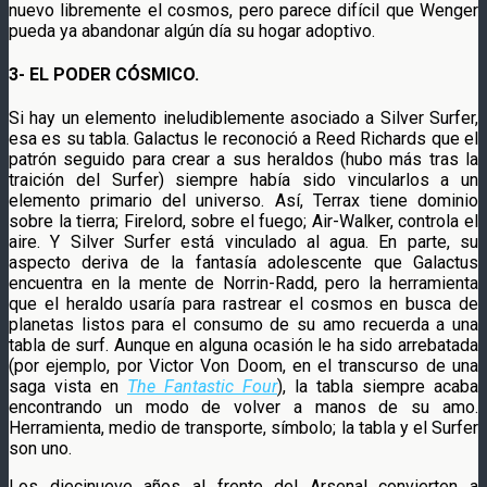
nuevo libremente el cosmos, pero parece difícil que Wenger
pueda ya abandonar algún día su hogar adoptivo.
3- EL PODER CÓSMICO.
Si hay un elemento ineludiblemente asociado a Silver Surfer,
esa es su tabla. Galactus le reconoció a Reed Richards que el
patrón seguido para crear a sus heraldos (hubo más tras la
traición del Surfer) siempre había sido vincularlos a un
elemento primario del universo. Así, Terrax tiene dominio
sobre la tierra; Firelord, sobre el fuego; Air-Walker, controla el
aire. Y Silver Surfer está vinculado al agua. En parte, su
aspecto deriva de la fantasía adolescente que Galactus
encuentra en la mente de Norrin-Radd, pero la herramienta
que el heraldo usaría para rastrear el cosmos en busca de
planetas listos para el consumo de su amo recuerda a una
tabla de surf. Aunque en alguna ocasión le ha sido arrebatada
(por ejemplo, por Victor Von Doom, en el transcurso de una
saga vista en
The Fantastic Four
), la tabla siempre acaba
encontrando un modo de volver a manos de su amo.
Herramienta, medio de transporte, símbolo; la tabla y el Surfer
son uno.
Los diecinueve años al frente del Arsenal convierten a