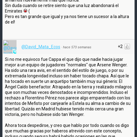
amamos nuevamente más que nunca.
Sin duda cuando se retire siento que una luz abandonará el
Emirates
(
Pero es tan grande que igual y ya nos tiene un sucesor a la altura
de el!
+2
@David_Mata_Ecos
·
hace 573 semanas
Si no me equivoco fue Cappa el que dijo que nadie hacia jugar
mejor a un equipo de jugadores "normales" que Arsene Wenger.
Ha sido una rara avis, en el sentido del estilo de juego, o por su
extremada longevidad incluso sin haber tocado chapa. Así que le
ha tocado en suerte un arquetipo también muy sui géneris: El
Àngel Caído benefactor. Atrapado en la tierra y realizado milagros
que son muchas veces denostados e incomprendidos. Incluso el
rechazo a Florentino Pérez nos parece algo emparentado con los
intentos de Mefisto por canjearle a Estela su alma a cambio de su
libertad. Quizás en Madrid hubiese tenido más cerca una gran
victoria, pero no hubiese sido tan Wenger.
Ahora toca despedirse, y creo que hablo por todo cuando os digo
que muchas gracias por haberos atrevido con este concepto,
incluso cuando seguro habrá habido ocasiones en las que