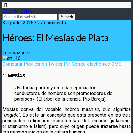
Ecos del Balón
8 agosto, 2015 • 27 comments
Héroes: El Mesías de Plata
Luis Vázquez
Compartir
Publicar en Twitter
Pin
Correo electrónico
SMS
1- MESÍAS.
«En todas partes y en todas épocas los
conductores de hombres son prometedores de
paraísos». (El árbol de la ciencia. Pío Baroja).
Mesías deriva del vocablo hebreo mashiah, que significa
“ungido”
. Es este un concepto que está presente en las tres
principales religiones monoteístas del mundo (judaísmo,
cristianismo e islam), pero cuyo origen puede trazarse hasta
los mismos inicios de la cultura humana.