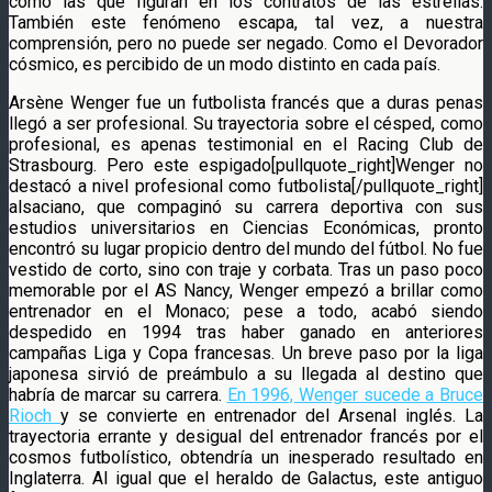
como las que figuran en los contratos de las estrellas.
También este fenómeno escapa, tal vez, a nuestra
comprensión, pero no puede ser negado. Como el Devorador
cósmico, es percibido de un modo distinto en cada país.
Arsène Wenger fue un futbolista francés que a duras penas
llegó a ser profesional. Su trayectoria sobre el césped, como
profesional, es apenas testimonial en el Racing Club de
Strasbourg. Pero este espigado[pullquote_right]Wenger no
destacó a nivel profesional como futbolista[/pullquote_right]
alsaciano, que compaginó su carrera deportiva con sus
estudios universitarios en Ciencias Económicas, pronto
encontró su lugar propicio dentro del mundo del fútbol. No fue
vestido de corto, sino con traje y corbata. Tras un paso poco
memorable por el AS Nancy, Wenger empezó a brillar como
entrenador en el Monaco; pese a todo, acabó siendo
despedido en 1994 tras haber ganado en anteriores
campañas Liga y Copa francesas. Un breve paso por la liga
japonesa sirvió de preámbulo a su llegada al destino que
habría de marcar su carrera.
En 1996, Wenger sucede a Bruce
Rioch
y se convierte en entrenador del Arsenal inglés. La
trayectoria errante y desigual del entrenador francés por el
cosmos futbolístico, obtendría un inesperado resultado en
Inglaterra. Al igual que el heraldo de Galactus, este antiguo