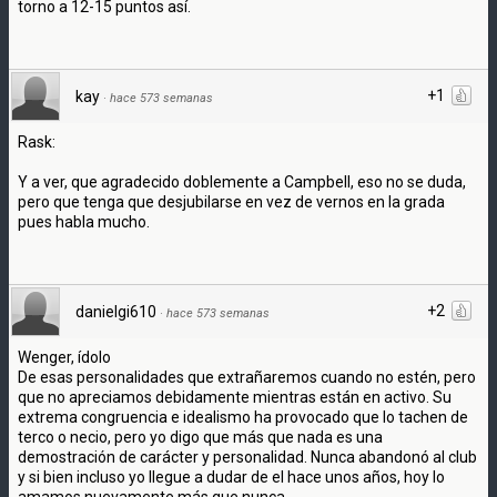
torno a 12-15 puntos así.
+1
kay
·
hace 573 semanas
Rask:
Y a ver, que agradecido doblemente a Campbell, eso no se duda,
pero que tenga que desjubilarse en vez de vernos en la grada
pues habla mucho.
+2
danielgi610
·
hace 573 semanas
Wenger, ídolo
De esas personalidades que extrañaremos cuando no estén, pero
que no apreciamos debidamente mientras están en activo. Su
extrema congruencia e idealismo ha provocado que lo tachen de
terco o necio, pero yo digo que más que nada es una
demostración de carácter y personalidad. Nunca abandonó al club
y si bien incluso yo llegue a dudar de el hace unos años, hoy lo