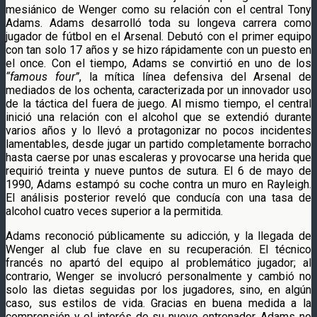
mesiánico de Wenger como su relación con el central Tony
Adams. Adams desarrolló toda su longeva carrera como
jugador de fútbol en el Arsenal. Debutó con el primer equipo
con tan solo 17 años y se hizo rápidamente con un puesto en
el once. Con el tiempo, Adams se convirtió en uno de los
“famous four”
, la mítica línea defensiva del Arsenal de
mediados de los ochenta, caracterizada por un innovador uso
de la táctica del fuera de juego. Al mismo tiempo, el central
inició una relación con el alcohol que se extendió durante
varios años y lo llevó a protagonizar no pocos incidentes
lamentables, desde jugar un partido completamente borracho
hasta caerse por unas escaleras y provocarse una herida que
requirió treinta y nueve puntos de sutura. El 6 de mayo de
1990, Adams estampó su coche contra un muro en Rayleigh.
El análisis posterior reveló que conducía con una tasa de
alcohol cuatro veces superior a la permitida.
Adams reconoció públicamente su adicción, y la llegada de
Wenger al club fue clave en su recuperación. El técnico
francés no apartó del equipo al problemático jugador; al
contrario, Wenger se involucró personalmente y cambió no
solo las dietas seguidas por los jugadores, sino, en algún
caso, sus estilos de vida. Gracias en buena medida a la
comprensión y el interés de su nuevo entrenador, Adams no