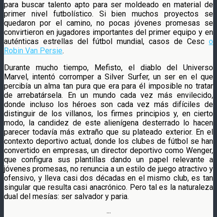
para buscar talento apto para ser moldeado en material de
primer nivel futbolístico. Si bien muchos proyectos se
quedaron por el camino, no pocas jóvenes promesas se
convirtieron en jugadores importantes del primer equipo y en
auténticas estrellas del fútbol mundial, casos de Cesc
o
Robin Van Persie
.
Durante mucho tiempo, Mefisto, el diablo del Universo
Marvel, intentó corromper a Silver Surfer, un ser en el que
percibía un alma tan pura que era para él imposible no tratar
de arrebatársela. En un mundo cada vez más envilecido,
donde incluso los héroes son cada vez más difíciles de
distinguir de los villanos, los firmes principios y, en cierto
modo, la candidez de este alienígena desterrado lo hacen
parecer todavía más extraño que su plateado exterior. En el
contexto deportivo actual, donde los clubes de fútbol se han
convertido en empresas, un director deportivo como Wenger,
que configura sus plantillas dando un papel relevante a
jóvenes promesas, no renuncia a un estilo de juego atractivo y
ofensivo, y lleva casi dos décadas en el mismo club, es tan
singular que resulta casi anacrónico. Pero tal es la naturaleza
dual del mesías: ser salvador y paria.
···