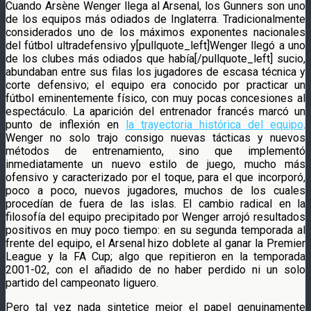
Cuando Arsène Wenger llega al Arsenal, los Gunners son uno
de los equipos más odiados de Inglaterra. Tradicionalmente
considerados uno de los máximos exponentes nacionales
del fútbol ultradefensivo y[pullquote_left]Wenger llegó a uno
de los clubes más odiados que había[/pullquote_left] sucio,
abundaban entre sus filas los jugadores de escasa técnica y
corte defensivo; el equipo era conocido por practicar un
fútbol eminentemente físico, con muy pocas concesiones al
espectáculo. La aparición del entrenador francés marcó un
punto de inflexión en
la trayectoria histórica del equipo
.
Wenger no solo trajo consigo nuevas tácticas y nuevos
métodos de entrenamiento, sino que implementó
inmediatamente un nuevo estilo de juego, mucho más
ofensivo y caracterizado por el toque, para el que incorporó,
poco a poco, nuevos jugadores, muchos de los cuales
procedían de fuera de las islas. El cambio radical en la
filosofía del equipo precipitado por Wenger arrojó resultados
positivos en muy poco tiempo: en su segunda temporada al
frente del equipo, el Arsenal hizo doblete al ganar la Premier
League y la FA Cup; algo que repitieron en la temporada
2001-02, con el añadido de no haber perdido ni un solo
partido del campeonato liguero.
Pero tal vez nada sintetice mejor el papel genuinamente