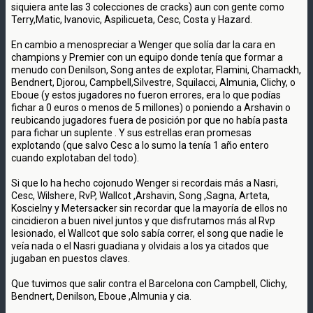
siquiera ante las 3 colecciones de cracks) aun con gente como
Terry,Matic, Ivanovic, Aspilicueta, Cesc, Costa y Hazard.
En cambio a menospreciar a Wenger que solía dar la cara en
champions y Premier con un equipo donde tenía que formar a
menudo con Denilson, Song antes de explotar, Flamini, Chamackh,
Bendnert, Djorou, Campbell,Silvestre, Squilacci, Almunia, Clichy, o
Eboue (y estos jugadores no fueron errores, era lo que podías
fichar a 0 euros o menos de 5 millones) o poniendo a Arshavin o
reubicando jugadores fuera de posición por que no había pasta
para fichar un suplente . Y sus estrellas eran promesas
explotando (que salvo Cesc a lo sumo la tenía 1 año entero
cuando explotaban del todo).
Si que lo ha hecho cojonudo Wenger si recordais más a Nasri,
Cesc, Wilshere, RvP, Wallcot ,Arshavin, Song ,Sagna, Arteta,
Koscielny y Metersacker sin recordar que la mayoría de ellos no
cincidieron a buen nivel juntos y que disfrutamos más al Rvp
lesionado, el Wallcot que solo sabía correr, el song que nadie le
veía nada o el Nasri guadiana y olvidais a los ya citados que
jugaban en puestos claves.
Que tuvimos que salir contra el Barcelona con Campbell, Clichy,
Bendnert, Denilson, Eboue ,Almunia y cia.