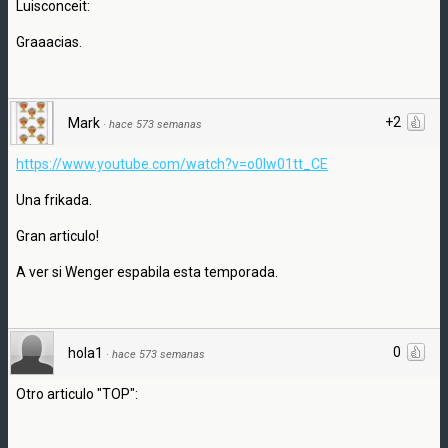
Luisconceit:
Graaacias.
+2
Mark
·
hace 573 semanas
https://www.youtube.com/watch?v=o0Iw01tt_CE
Una frikada.
Gran articulo!
A ver si Wenger espabila esta temporada.
0
hola1
·
hace 573 semanas
Otro articulo "TOP":