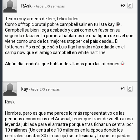
+2
RAsk-
·
hace 573 semanas
Texto muy ameno de leer, felicidades
Como offtopic brutal pobre campbell salir en tu lista kay
.
Campbell su bien llega acabado y casi como un favor en su
segunda etapa en la primera hablamos de una figura de nivel que
viene como uno de los mejores stopper del país desde... El
totteham. Yo creó que sólo Luis figo ha sido más odiado en el
camp now que el amigo campbell en white hart line.
Algún día tendréis que hablar de villanos para las aficiones
+1
kay
·
hace 573 semanas
Rask:
Hombre, pero es que me parece lo más representativo de las
penurias económicas del Arsenal, tener que traer de vuelta a una
leyenda jubilada para el arrastre por que tras fichar un central por
10 millones (Un central de 10 millones en la época donde los
centrales cuestan 30 o más ojo) se te lesiona y lo que te quedan