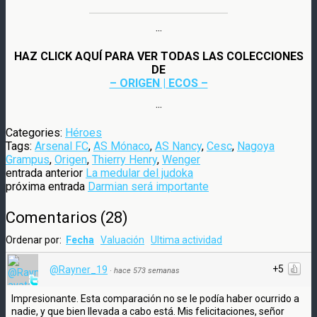
···
HAZ CLICK AQUÍ PARA VER TODAS LAS COLECCIONES
DE
– ORIGEN | ECOS –
···
Categories:
Héroes
Tags:
Arsenal FC
,
AS Mónaco
,
AS Nancy
,
Cesc
,
Nagoya
Grampus
,
Origen
,
Thierry Henry
,
Wenger
entrada anterior
La medular del judoka
próxima entrada
Darmian será importante
Comentarios
(
28
)
Ordenar por:
Fecha
Valuación
Ultima actividad
+5
@Rayner_19
·
hace 573 semanas
Impresionante. Esta comparación no se le podía haber ocurrido a
nadie, y que bien llevada a cabo está. Mis felicitaciones, señor