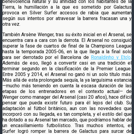
benevolencia natural y su afinidad con los habitantes de la
Tierra, la humillación a la que es sometido por Galactus
provoca en Silver Surfer accesos de rabia que aumentan
según sus intentos por atravesar la barrera fracasan una y
otra vez.
También Arsène Wenger, tras su éxito inicial en el Arsenal, se
encuentra cara a cara con la derrota. El Arsenal no consiguió
superar la fase de cuartos de final de la Champions League
hasta la temporada 2005-06, en la que llega a la final solo
para ser derrotado por el Barcelona de
Ronaldinho y Eto’o
.
Además de eso, llegó a convertir casi en una tradición el
terminar segundo en la clasificación de la Premier League.
Entre 2005 y 2014, el Arsenal no ganó ni un solo título más.
Más allá de esta prolongada sequía, la ya larguísima estancia
—mucho más teniendo en cuenta la escasa duración de las
etapas de los entrenadores en el contexto actual— de
Wenger como manager del Arsenal (casi 20 años), hace difícil
pensar que pueda existir futuro para él lejos del club. Su
adaptación al fútbol británico, aun con las novedades que
incorporó con su llegada, es tan completa, y el estilo del que
ha dotado a su Arsenal tan marcado, que podríamos hablar de
un encasillamiento futbolístico. Tras muchos intentos, el
Surfer logró romper la barrera de Galactus para surcar de