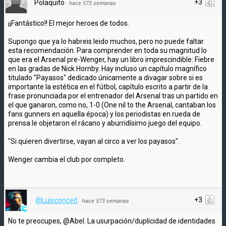
+3
Polaquito
·
hace 573 semanas
¡¡Fantástico!! El mejor heroes de todos.
Supongo que ya lo habreis leido muchos, pero no puede faltar
esta recomendación. Para comprender en toda su magnitud lo
que era el Arsenal pre-Wenger, hay un libro imprescindible: Fiebre
en las gradas de Nick Hornby. Hay incluso un capítulo magnífico
titulado "Payasos" dedicado únicamente a divagar sobre si es
importante la estética en el fútbol, capítulo escrito a partir de la
frase pronunciada por el entrenador del Arsenal tras un partido en
el que ganaron, como no, 1-0 (One nil to the Arsenal, cantaban los
fans gunners en aquella época) y los periodistas en rueda de
prensa le objetaron el rácano y aburridísimo juego del equipo.
"Si quieren divertirse, vayan al circo a ver los payasos".
Wenger cambia el club por completo.
+3
@Luisconceit
·
hace 573 semanas
No te preocupes, @Abel. La usurpación/duplicidad de identidades