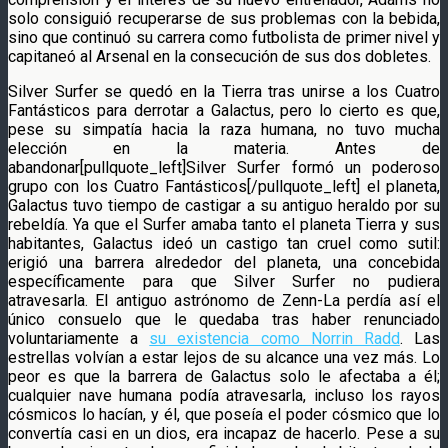
solo consiguió recuperarse de sus problemas con la bebida,
sino que continuó su carrera como futbolista de primer nivel y
capitaneó al Arsenal en la consecución de sus dos dobletes.
Silver Surfer se quedó en la Tierra tras unirse a los Cuatro
Fantásticos para derrotar a Galactus, pero lo cierto es que,
pese su simpatía hacia la raza humana, no tuvo mucha
elección en la materia. Antes de
abandonar[pullquote_left]Silver Surfer formó un poderoso
grupo con los Cuatro Fantásticos[/pullquote_left] el planeta,
Galactus tuvo tiempo de castigar a su antiguo heraldo por su
rebeldía. Ya que el Surfer amaba tanto el planeta Tierra y sus
habitantes, Galactus ideó un castigo tan cruel como sutil:
erigió una barrera alrededor del planeta, una concebida
específicamente para que Silver Surfer no pudiera
atravesarla. El antiguo astrónomo de Zenn-La perdía así el
único consuelo que le quedaba tras haber renunciado
voluntariamente a
su existencia como Norrin Radd
. Las
estrellas volvían a estar lejos de su alcance una vez más. Lo
peor es que la barrera de Galactus solo le afectaba a él;
cualquier nave humana podía atravesarla, incluso los rayos
cósmicos lo hacían, y él, que poseía el poder cósmico que lo
convertía casi en un dios, era incapaz de hacerlo. Pese a su