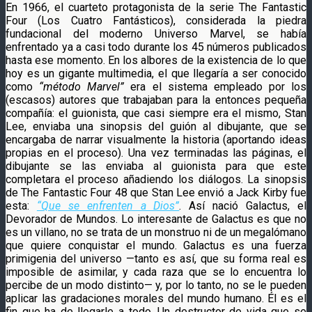
En 1966, el cuarteto protagonista de la serie The Fantastic
Four (Los Cuatro Fantásticos), considerada la piedra
fundacional del moderno Universo Marvel, se había
enfrentado ya a casi todo durante los 45 números publicados
hasta ese momento. En los albores de la existencia de lo que
hoy es un gigante multimedia, el que llegaría a ser conocido
como
“método Marvel”
era el sistema empleado por los
(escasos) autores que trabajaban para la entonces pequeña
compañía: el guionista, que casi siempre era el mismo, Stan
Lee, enviaba una sinopsis del guión al dibujante, que se
encargaba de narrar visualmente la historia (aportando ideas
propias en el proceso). Una vez terminadas las páginas, el
dibujante se las enviaba al guionista para que este
completara el proceso añadiendo los diálogos. La sinopsis
de The Fantastic Four 48 que Stan Lee envió a Jack Kirby fue
esta:
“Que se enfrenten a Dios”
. Así nació Galactus, el
Devorador de Mundos. Lo interesante de Galactus es que no
es un villano, no se trata de un monstruo ni de un megalómano
que quiere conquistar el mundo. Galactus es una fuerza
primigenia del universo —tanto es así, que su forma real es
imposible de asimilar, y cada raza que se lo encuentra lo
percibe de un modo distinto— y, por lo tanto, no se le pueden
aplicar las gradaciones morales del mundo humano. Él es el
fin que ha de llegarle a todo. Un destructor de vida que se