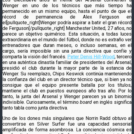
Wenger en uno de los técnicos que más tiempo ha
permanecido en un mismo equipo, hasta el punto de que el
récord de permanencia de Alex Ferguson en
el[pullquote_right]Wenger podría aspirar a batir el gran récord
de Ferguson[/pullquote_right] Manchester United, 27 años, no
parece un objetivo quimérico. Esta situación, a todas luces
extraordinaria en el mundo del fútbol, donde no es extraño ver
entrenadores que duran meses, o incluso semanas, en el
cargo, sería imposible sin una junta directiva que confíe y
comparta la visión del francés.
Peter Denis Hill-Wood
, tercero
en una auténtica dinastía familiar de presidentes del Arsenal,
presidió el club durante la mayor parte de la estancia de
Wenger. Su reemplazo, Chips Keswick continúa manteniendo
la confianza del club en un director técnico que, si bien ya no
consigue que el equipo presente batalla por los títulos,
mantiene el club en puestos europeos año tras año. Por lo
tanto, la junta del Arsenal y Wenger parecen ya un binomio
indivisible. Curiosamente, el término
board
en inglés significa
tanto tabla como junta directiva.
Uno de los dones más singulares que Norrin Radd obtuvo al
convertirse en Silver Surfer fue una capacidad sensorial
amplificada de forma asombrosa. La conciencia cósmica es