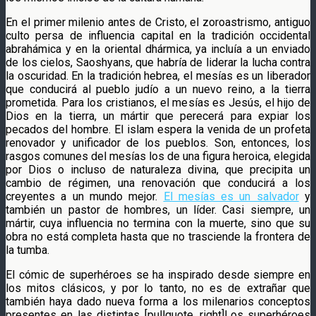
En el primer milenio antes de Cristo, el zoroastrismo, antiguo
culto persa de influencia capital en la tradición occidental
abrahámica y en la oriental dhármica, ya incluía a un enviado
de los cielos, Saoshyans, que habría de liderar la lucha contra
la oscuridad. En la tradición hebrea, el mesías es un liberador
que conducirá al pueblo judío a un nuevo reino, a la tierra
prometida. Para los cristianos, el mesías es Jesús, el hijo de
Dios en la tierra, un mártir que perecerá para expiar los
pecados del hombre. El islam espera la venida de un profeta
renovador y unificador de los pueblos. Son, entonces, los
rasgos comunes del mesías los de una figura heroica, elegida
por Dios o incluso de naturaleza divina, que precipita un
cambio de régimen, una renovación que conducirá a los
creyentes a un mundo mejor.
El mesías es un salvador
y
también un pastor de hombres, un líder. Casi siempre, un
mártir, cuya influencia no termina con la muerte, sino que su
obra no está completa hasta que no trasciende la frontera de
la tumba.
El cómic de superhéroes se ha inspirado desde siempre en
los mitos clásicos, y por lo tanto, no es de extrañar que
también haya dado nueva forma a los milenarios conceptos
presentes en las distintas [pullquote_right]Los superhéroes