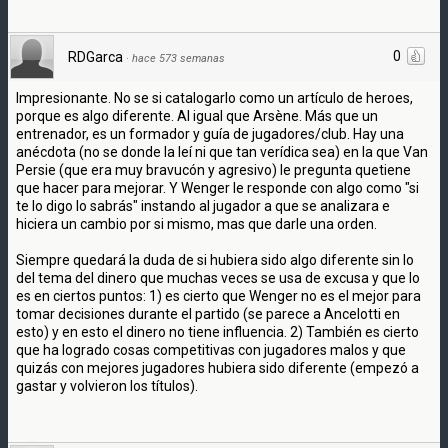
0
RDGarca
·
hace 573 semanas
Impresionante. No se si catalogarlo como un artículo de heroes,
porque es algo diferente. Al igual que Arsène. Más que un
entrenador, es un formador y guía de jugadores/club. Hay una
anécdota (no se donde la leí ni que tan verídica sea) en la que Van
Persie (que era muy bravucón y agresivo) le pregunta quetiene
que hacer para mejorar. Y Wenger le responde con algo como "si
te lo digo lo sabrás" instando al jugador a que se analizara e
hiciera un cambio por si mismo, mas que darle una orden.
Siempre quedará la duda de si hubiera sido algo diferente sin lo
del tema del dinero que muchas veces se usa de excusa y que lo
es en ciertos puntos: 1) es cierto que Wenger no es el mejor para
tomar decisiones durante el partido (se parece a Ancelotti en
esto) y en esto el dinero no tiene influencia. 2) También es cierto
que ha logrado cosas competitivas con jugadores malos y que
quizás con mejores jugadores hubiera sido diferente (empezó a
gastar y volvieron los títulos).