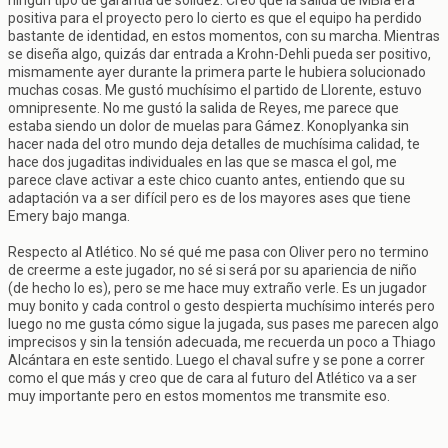
ningún tipo de garantía de solidez. Creo que la salida de MBia era
positiva para el proyecto pero lo cierto es que el equipo ha perdido
bastante de identidad, en estos momentos, con su marcha. Mientras
se diseña algo, quizás dar entrada a Krohn-Dehli pueda ser positivo,
mismamente ayer durante la primera parte le hubiera solucionado
muchas cosas. Me gustó muchísimo el partido de Llorente, estuvo
omnipresente. No me gustó la salida de Reyes, me parece que
estaba siendo un dolor de muelas para Gámez. Konoplyanka sin
hacer nada del otro mundo deja detalles de muchísima calidad, te
hace dos jugaditas individuales en las que se masca el gol, me
parece clave activar a este chico cuanto antes, entiendo que su
adaptación va a ser difícil pero es de los mayores ases que tiene
Emery bajo manga.
Respecto al Atlético. No sé qué me pasa con Oliver pero no termino
de creerme a este jugador, no sé si será por su apariencia de niño
(de hecho lo es), pero se me hace muy extraño verle. Es un jugador
muy bonito y cada control o gesto despierta muchísimo interés pero
luego no me gusta cómo sigue la jugada, sus pases me parecen algo
imprecisos y sin la tensión adecuada, me recuerda un poco a Thiago
Alcántara en este sentido. Luego el chaval sufre y se pone a correr
como el que más y creo que de cara al futuro del Atlético va a ser
muy importante pero en estos momentos me transmite eso.