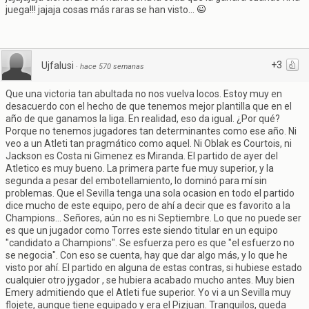
juega!!! jajaja cosas más raras se han visto...
+3
Ujfalusi
·
hace 570 semanas
Que una victoria tan abultada no nos vuelva locos. Estoy muy en
desacuerdo con el hecho de que tenemos mejor plantilla que en el
año de que ganamos la liga. En realidad, eso da igual. ¿Por qué?
Porque no tenemos jugadores tan determinantes como ese año. Ni
veo a un Atleti tan pragmático como aquel. Ni Oblak es Courtois, ni
Jackson es Costa ni Gimenez es Miranda. El partido de ayer del
Atletico es muy bueno. La primera parte fue muy superior, y la
segunda a pesar del embotellamiento, lo dominó para mí sin
problemas. Que el Sevilla tenga una sola ocasion en todo el partido
dice mucho de este equipo, pero de ahí a decir que es favorito a la
Champions... Señores, aún no es ni Septiembre. Lo que no puede ser
es que un jugador como Torres este siendo titular en un equipo
"candidato a Champions". Se esfuerza pero es que "el esfuerzo no
se negocia". Con eso se cuenta, hay que dar algo más, y lo que he
visto por ahí. El partido en alguna de estas contras, si hubiese estado
cualquier otro jygador , se hubiera acabado mucho antes. Muy bien
Emery admitiendo que el Atleti fue superior. Yo vi a un Sevilla muy
flojete, aunque tiene equipado y era el Pizjuan. Tranquilos, queda