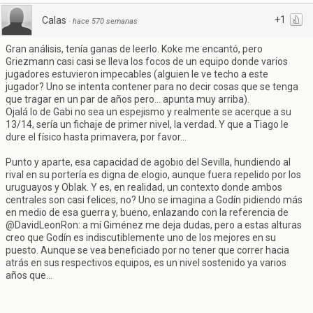
+1
Calas
·
hace 570 semanas
Gran análisis, tenía ganas de leerlo. Koke me encantó, pero
Griezmann casi casi se lleva los focos de un equipo donde varios
jugadores estuvieron impecables (alguien le ve techo a este
jugador? Uno se intenta contener para no decir cosas que se tenga
que tragar en un par de años pero... apunta muy arriba).
Ojalá lo de Gabi no sea un espejismo y realmente se acerque a su
13/14, sería un fichaje de primer nivel, la verdad. Y que a Tiago le
dure el físico hasta primavera, por favor...
Punto y aparte, esa capacidad de agobio del Sevilla, hundiendo al
rival en su portería es digna de elogio, aunque fuera repelido por los
uruguayos y Oblak. Y es, en realidad, un contexto donde ambos
centrales son casi felices, no? Uno se imagina a Godín pidiendo más
en medio de esa guerra y, bueno, enlazando con la referencia de
@DavidLeonRon: a mí Giménez me deja dudas, pero a estas alturas
creo que Godín es indiscutiblemente uno de los mejores en su
puesto. Aunque se vea beneficiado por no tener que correr hacia
atrás en sus respectivos equipos, es un nivel sostenido ya varios
años que...