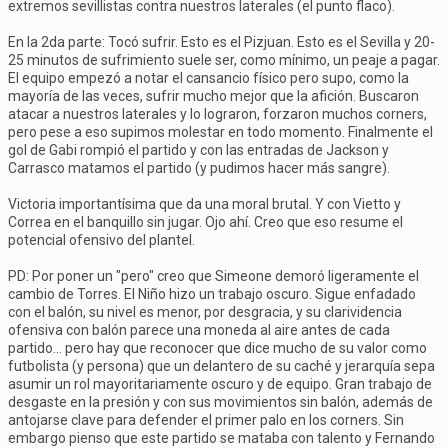
extremos sevillistas contra nuestros laterales (el punto flaco).
En la 2da parte: Tocó sufrir. Esto es el Pizjuan. Esto es el Sevilla y 20-
25 minutos de sufrimiento suele ser, como mínimo, un peaje a pagar.
El equipo empezó a notar el cansancio físico pero supo, como la
mayoría de las veces, sufrir mucho mejor que la afición. Buscaron
atacar a nuestros laterales y lo lograron, forzaron muchos corners,
pero pese a eso supimos molestar en todo momento. Finalmente el
gol de Gabi rompió el partido y con las entradas de Jackson y
Carrasco matamos el partido (y pudimos hacer más sangre).
Victoria importantísima que da una moral brutal. Y con Vietto y
Correa en el banquillo sin jugar. Ojo ahí. Creo que eso resume el
potencial ofensivo del plantel.
PD: Por poner un "pero" creo que Simeone demoró ligeramente el
cambio de Torres. El Niño hizo un trabajo oscuro. Sigue enfadado
con el balón, su nivel es menor, por desgracia, y su clarividencia
ofensiva con balón parece una moneda al aire antes de cada
partido... pero hay que reconocer que dice mucho de su valor como
futbolista (y persona) que un delantero de su caché y jerarquía sepa
asumir un rol mayoritariamente oscuro y de equipo. Gran trabajo de
desgaste en la presión y con sus movimientos sin balón, además de
antojarse clave para defender el primer palo en los corners. Sin
embargo pienso que este partido se mataba con talento y Fernando