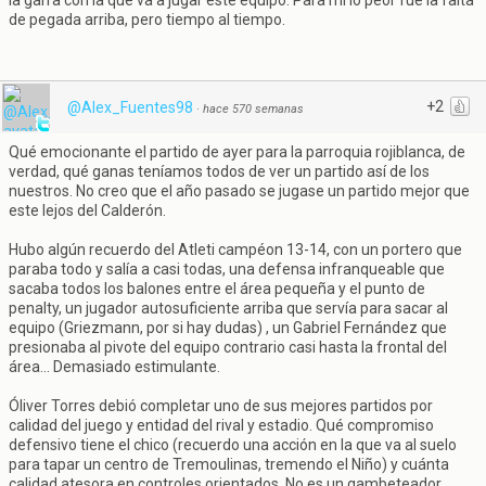
la garra con la que va a jugar este equipo. Para mi lo peor fue la falta
de pegada arriba, pero tiempo al tiempo.
+2
@Alex_Fuentes98
·
hace 570 semanas
Qué emocionante el partido de ayer para la parroquia rojiblanca, de
verdad, qué ganas teníamos todos de ver un partido así de los
nuestros. No creo que el año pasado se jugase un partido mejor que
este lejos del Calderón.
Hubo algún recuerdo del Atleti campéon 13-14, con un portero que
paraba todo y salía a casi todas, una defensa infranqueable que
sacaba todos los balones entre el área pequeña y el punto de
penalty, un jugador autosuficiente arriba que servía para sacar al
equipo (Griezmann, por si hay dudas) , un Gabriel Fernández que
presionaba al pivote del equipo contrario casi hasta la frontal del
área... Demasiado estimulante.
Óliver Torres debió completar uno de sus mejores partidos por
calidad del juego y entidad del rival y estadio. Qué compromiso
defensivo tiene el chico (recuerdo una acción en la que va al suelo
para tapar un centro de Tremoulinas, tremendo el Niño) y cuánta
calidad atesora en controles orientados. No es un gambeteador,