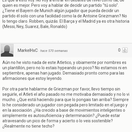
Es que a esto voy. No voy a entrar en debates de nivel como tal, de
quien es mejor. Pero voy a hablar de decidir un partido "tú solo".
¿Tiene el Bayern de Munich algún jugador que pueda decidir un
partido él solo con una facilidad como la de Antoine Griezmann? No
lo tengo claro. Robben, quizás. El Barça y el Madrid ya es otra historia
(Messi, Ney, Suarez, Bale, Ronaldo)
0
MarkelHxC
·
hace 570 semanas
Aún no he visto nada de este Atletico, y obiamente por nombres es
un plantillón, pero no lo estais hypeando un poco? No estamos ni en
septiembre, apenas han jugado. Demasiado pronto como para las
afirmaciones que estoy leyendo.
Por otra parte hablarme de Griezman por favor, llevo tiempo sin
seguirle, el Atleti el año pasado no me motivaba demasiado y no lo vi
mucho. ¿Que está haciendo para que lo pongais tan arriba? Siempre
lo he considerado un jugador con pegada pero limitado en el juego y
en la asociación. ¿Ha crecido a base de movimientos inteligentes o
simplemente es autosuficiencia y determinación? ¿Puede estar
atravesando un pico de forma y acierto o lo veis sostenible?
¿Realmente no tiene techo?