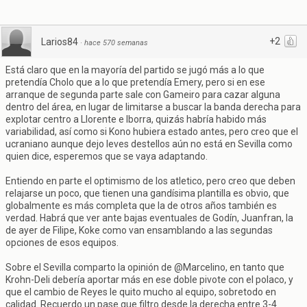
+2
Larios84
·
hace 570 semanas
Está claro que en la mayoría del partido se jugó más a lo que
pretendía Cholo que a lo que pretendía Emery, pero si en ese
arranque de segunda parte sale con Gameiro para cazar alguna
dentro del área, en lugar de limitarse a buscar la banda derecha para
explotar centro a Llorente e Iborra, quizás habría habido más
variabilidad, así como si Kono hubiera estado antes, pero creo que el
ucraniano aunque dejo leves destellos aún no está en Sevilla como
quien dice, esperemos que se vaya adaptando.
Entiendo en parte el optimismo de los atletico, pero creo que deben
relajarse un poco, que tienen una gandísima plantilla es obvio, que
globalmente es más completa que la de otros años también es
verdad. Habrá que ver ante bajas eventuales de Godín, Juanfran, la
de ayer de Filipe, Koke como van ensamblando a las segundas
opciones de esos equipos.
Sobre el Sevilla comparto la opinión de @Marcelino, en tanto que
Krohn-Deli debería aportar más en ese doble pivote con el polaco, y
que el cambio de Reyes le quito mucho al equipo, sobretodo en
calidad. Recuerdo un pase que filtro desde la derecha entre 3-4