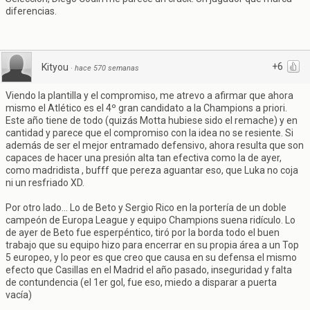
diferencias.
+6
Kityou
·
hace 570 semanas
Viendo la plantilla y el compromiso, me atrevo a afirmar que ahora
mismo el Atlético es el 4º gran candidato a la Champions a priori.
Este año tiene de todo (quizás Motta hubiese sido el remache) y en
cantidad y parece que el compromiso con la idea no se resiente. Si
además de ser el mejor entramado defensivo, ahora resulta que son
capaces de hacer una presión alta tan efectiva como la de ayer,
como madridista , bufff que pereza aguantar eso, que Luka no coja
ni un resfriado XD.
Por otro lado... Lo de Beto y Sergio Rico en la portería de un doble
campeón de Europa League y equipo Champions suena ridículo. Lo
de ayer de Beto fue esperpéntico, tiró por la borda todo el buen
trabajo que su equipo hizo para encerrar en su propia área a un Top
5 europeo, y lo peor es que creo que causa en su defensa el mismo
efecto que Casillas en el Madrid el año pasado, inseguridad y falta
de contundencia (el 1er gol, fue eso, miedo a disparar a puerta
vacía)