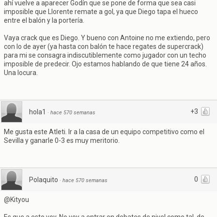
ahí vuelve a aparecer Godín que se pone de forma que sea casi
imposible que Llorente remate a gol, ya que Diego tapa el hueco
entre el balón y la portería.
Vaya crack que es Diego. Y bueno con Antoine no me extiendo, pero
con lo de ayer (ya hasta con balón te hace regates de supercrack)
para mi se consagra indiscutiblemente como jugador con un techo
imposible de predecir. Ojo estamos hablando de que tiene 24 años.
Una locura.
+3
hola1
·
hace 570 semanas
Me gusta este Atleti. Ir a la casa de un equipo competitivo como el
Sevilla y ganarle 0-3 es muy meritorio.
0
Polaquito
·
hace 570 semanas
@Kityou