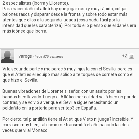
2 especialistas (Iborra y Lllorente).
Para hacer daño al atleti hay que jugar raso y muy rápido, colgar
balones rasos y disparar desde la frontal y sobre todo estar más
atentos que ellos a la segunda jugada (cosa nada fácil por la
intensidad que les caracteriza). Por todo ello pienso que el danés era
más idóneo que Iborra.
+2
varogs
·
hace 570 semanas
Vi la segunda parte y me pareció muy injusta con el Sevilla, pero es
que el Atleti es el equipo mas sólido a te toques de corneta como el
que hizo el Sevilla.
Buenas vibraciones de Llorente si señor, con un asalto por las
bandas bien llevado. Luego el Atlético por calidad salió bien un par de
contras, y se volvió a ver que el Sevilla sigue necesitando un
peldañito en la portería para ser top3 en España.
Por cierto, tal plantillón tiene el Atleti que Vieto ni juega? Increíble. Y
carrasco muy bien, tal como me transmitió el año pasado las dos
veces que vi al Mónaco.