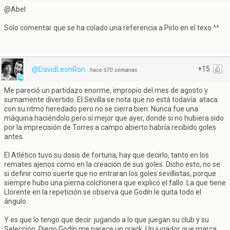
@Abel
Sólo comentar que se ha colado una referencia a Pirlo en el texo ^^
+15
@DavidLeonRon
·
hace 570 semanas
Me pareció un partidazo enorme, impropio del mes de agosto y
sumamente divertido. El Sevilla se nota que no está todavía: ataca
con su ritmo heredado pero no se cierra bien. Nunca fue una
máquina haciéndolo pero sí mejor que ayer, donde si no hubiera sido
por la imprecisión de Torres a campo abierto habría recibido goles
antes.
El Atlético tuvo su dosis de fortuna, hay que decirlo, tanto en los
remates ajenos como en la creación de sus goles. Dicho esto, no se
si definir como suerte que no entraran los goles sevillistas, porque
siempre hubo una pierna colchonera que explicó el fallo. La que tiene
Llorente en la repetición se observa que Godín le quita todo el
ángulo.
Y es que lo tengo que decir: jugando a lo que juegan su club y su
Selección, Diego Godín me parece un crack. Un jugador que marca