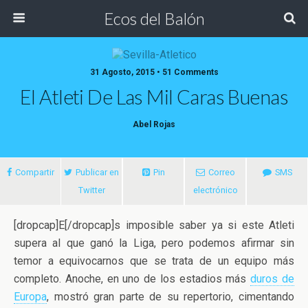
Ecos del Balón
31 Agosto, 2015 • 51 Comments
El Atleti De Las Mil Caras Buenas
Abel Rojas
Compartir
Publicar en
Pin
Correo
SMS
Twitter
electrónico
[dropcap]E[/dropcap]s imposible saber ya si este Atleti
supera al que ganó la Liga, pero podemos afirmar sin
temor a equivocarnos que se trata de un equipo más
completo. Anoche, en uno de los estadios más
duros de
Europa
, mostró gran parte de su repertorio,
cimentando