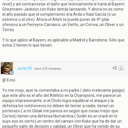
nivel) y así contrarrestar el daño que teóricamente le haría al Bayern
Griezmann-Jackson con Koke detrás lanzando. Y ahora no es como
el año pasado que el complemento era Arda o Raúl García (o un
extremo u el otro). Ahora el Atleti te puede poner de 4º pilar
ofensivo a un Ferreyra-Carrasco, un Vietto, un Correa, un Oliver o un
Torres.
Y lo que aplico al Bayern, es aplicable a Madrid y Barcelona. Sólo que
estos 2 tienen lo que tienen.
+2
javier30
·
hace 570 semanas
@ Ecos
Yo me mojo, ayer le comentaba a mi padre ( dato irrelevante jjejejje)
que este año es el año del Atlético en la Champions, me parece un
equipo impresionante, si el Cholo logra equilibrar el ataque y la
defensa los colchoneros no deben de temer a nadie, tienen un
porterazo ( a mí Oblak me parece en según que cosas mejor que
Cortois) tienen una defensa Numantina ( Godín es un crack en lo
suyo eso es cierto) un centro del campo con Koke que ha de dar un
pequeño salto de decisión y calidad, un Oliver que ha venido de su