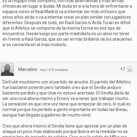
Es un equipo más completo, con más alternativas y más armas
ofensivas sin lugar a dudas. Mi duda es si a la hora de enfrentarse a
equipos como el Real Madrid va a intentar ser más onfesivo que
estos años atrás o va a intentar crear un plan similar con jugadores
diferentes. Después de todo, sin Raúl García ni Arda Turan es difícil
que el Atlético se comporte de la misma forma en ese tipo de
encuentros. Desde luego por parte madridista es un alivio no tener
en frente a Raúl García, que sin ser el más brillante de los atacantes
sí se convertía en el más molesto.
+7
Marcelino
·
hace 570 semanas
Disfruté muchísimo con el partido de anoche. El partido del Atlético
fue bastante potente pero también creo que el Sevilla anduvo
bastente perdido y que Unai no estuvo acertado. El Sevilla dista de
ser una roca ahora mismo y Emery va a tener que trabajar mucho.
La sensación es que otra vez tiene que empezar de cero, lo cual es
normal porque ha perdido a gente importante en todas las líneas,
aunque han llegado jugadores de mucho nivel.
Creo que ahora mismo el Sevilla tiene que apostar por un plan de
ataque un poco más elaborado porque Iborra en la medular no es