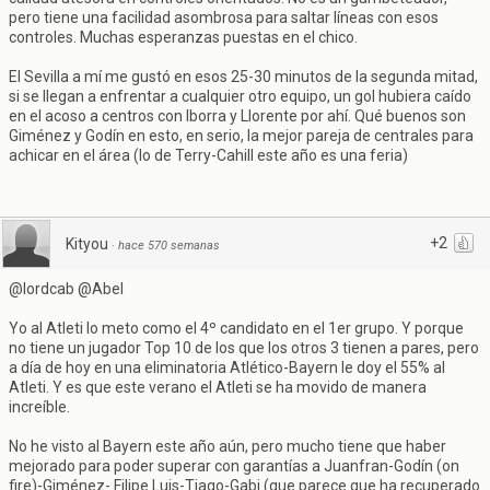
pero tiene una facilidad asombrosa para saltar líneas con esos
controles. Muchas esperanzas puestas en el chico.
El Sevilla a mí me gustó en esos 25-30 minutos de la segunda mitad,
si se llegan a enfrentar a cualquier otro equipo, un gol hubiera caído
en el acoso a centros con Iborra y Llorente por ahí. Qué buenos son
Giménez y Godín en esto, en serio, la mejor pareja de centrales para
achicar en el área (lo de Terry-Cahill este año es una feria)
+2
Kityou
·
hace 570 semanas
@lordcab @Abel
Yo al Atleti lo meto como el 4º candidato en el 1er grupo. Y porque
no tiene un jugador Top 10 de los que los otros 3 tienen a pares, pero
a día de hoy en una eliminatoria Atlético-Bayern le doy el 55% al
Atleti. Y es que este verano el Atleti se ha movido de manera
increíble.
No he visto al Bayern este año aún, pero mucho tiene que haber
mejorado para poder superar con garantías a Juanfran-Godín (on
fire)-Giménez- Filipe Luis-Tiago-Gabi (que parece que ha recuperado