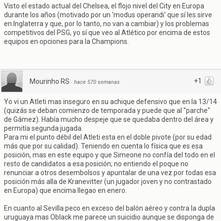
Visto el estado actual del Chelsea, el flojo nivel del City en Europa
durante los años (motivado por un 'modus operandi' que sí les sirve
en Inglaterra y que, por lo tanto, no van a cambiar) y los problemas
competitivos del PSG, yo sí que veo al Atlético por encima de estos
equipos en opciones para la Champions.
+1
Mourinho RS
·
hace 570 semanas
Yo vi un Atleti mas inseguro en su achique defensivo que en la 13/14
(quizás se deban comienzo de temporada y puede que al "parche"
de Gámez). Había mucho despeje que se quedaba dentro del área y
permitía segunda jugada.
Para mi el punto débil del Atleti esta en el doble pivote (por su edad
más que por su calidad). Teniendo en cuenta lo física que es esa
posición, mas en este equipo y que Simeone no confía del todo en el
resto de candidatos a esa posición; no entiendo el poque no
renunciar a otros desembolsos y apuntalar de una vez por todas esa
posición más alla de Kranevitter (un jugador joven y no contrastado
en Europa) que encima llegao en enero.
En cuanto al Sevilla peco en exceso del balón aéreo y contra la dupla
uruguaya mas Oblack me parece un suicidio aunque se disponga de