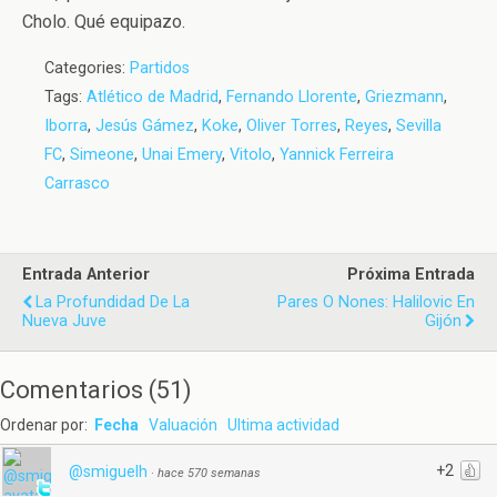
Cholo. Qué equipazo.
Categories:
Partidos
Tags:
Atlético de Madrid
,
Fernando Llorente
,
Griezmann
,
Iborra
,
Jesús Gámez
,
Koke
,
Oliver Torres
,
Reyes
,
Sevilla
FC
,
Simeone
,
Unai Emery
,
Vitolo
,
Yannick Ferreira
Carrasco
Entrada Anterior
Próxima Entrada
La Profundidad De La
Pares O Nones: Halilovic En
Nueva Juve
Gijón
Comentarios
(
51
)
Ordenar por:
Fecha
Valuación
Ultima actividad
+2
@smiguelh
·
hace 570 semanas