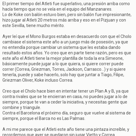
El primer tiempo del Atleti fue superlativo, una presión arriba como
hacía tiempo que no se veía en el equipo del Manzanares.
Lo de Koke con balón estuvo bien, pero sin balón fue impresionante,
hizo jugar al Atleti 20 metros más arriba y eso en el Pizjuan y con
este Sevilla, tiene mucho mérito.
Ayer leí que el Mono Burgos estaba en desacuerdo con que el Cholo
cambiase el sistema este año a un juego más de posesión, ya que
no entendía porque cambiar un sistema que les estaba dando
resultado estos años. Yo creo que en parte tiene razón, pero es que
este año el Atleti tiene la mejor plantilla de toda la era Simeone,
básicamente puede jugar a lo que quiera, si quiere correr puede
correr (Correa, Griezman, Torres, Jackson, Carrasco...) y si quiere
tenerla, puede y sabe hacerlo, solo hay que juntar a Tiago, Filipe,
Griezman Oliver, Koke incluso Correa.
Creo que el Cholo hace bien en intentar tener un Plan A y B, ya que
contra rivales que se te encierran en casa, no puedes jugar a lo de
siempre, porque te van a ceder la iniciativa, y necesitas gente que
combine y triangule.
Contra el Barcelona el próximo día, seguro que vuelve al sistema de
siempre, porque el Barca no es Las Palmas.
A mi me parece que el Atleti este año tiene una pintaza increíble, y
recordemos que ayer se quedaron sin jugar Vietto y Correa...