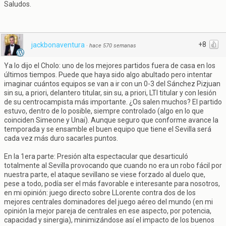
Saludos.
+8
jackbonaventura
·
hace 570 semanas
Ya lo dijo el Cholo: uno de los mejores partidos fuera de casa en los
últimos tiempos. Puede que haya sido algo abultado pero intentar
imaginar cuántos equipos se van a ir con un 0-3 del Sánchez Pizjuan
sin su, a priori, delantero titular, sin su, a priori, LTI titular y con lesión
de su centrocampista más importante. ¿Os salen muchos? El partido
estuvo, dentro de lo posible, siempre controlado (algo en lo que
coinciden Simeone y Unai). Aunque seguro que conforme avance la
temporada y se ensamble el buen equipo que tiene el Sevilla será
cada vez más duro sacarles puntos.
En la 1era parte: Presión alta espectacular que desarticuló
totalmente al Sevilla provocando que cuando no era un robo fácil por
nuestra parte, el ataque sevillano se viese forzado al duelo que,
pese a todo, podía ser el más favorable e interesante para nosotros,
en mi opinión: juego directo sobre LLorente contra dos de los
mejores centrales dominadores del juego aéreo del mundo (en mi
opinión la mejor pareja de centrales en ese aspecto, por potencia,
capacidad y sinergia), minimizándose así el impacto de los buenos