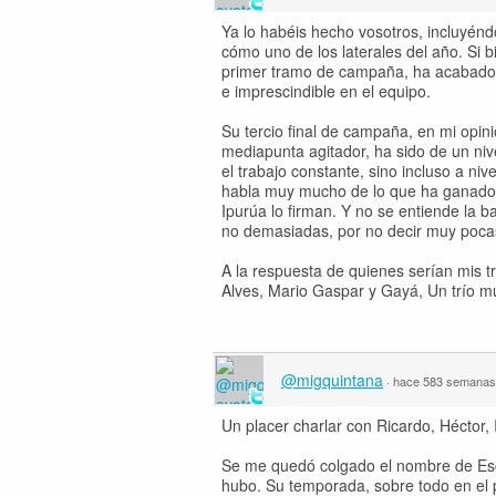
Ya lo habéis hecho vosotros, incluyéndo
cómo uno de los laterales del año. Si bi
primer tramo de campaña, ha acabado h
e imprescindible en el equipo.
Su tercio final de campaña, en mi opin
mediapunta agitador, ha sido de un nive
el trabajo constante, sino incluso a niv
habla muy mucho de lo que ha ganado e
Ipurúa lo firman. Y no se entiende la b
no demasiadas, por no decir muy pocas, 
A la respuesta de quienes serían mis t
Alves, Mario Gaspar y Gayá, Un trío 
@migquintana
·
hace 583 semanas
Un placer charlar con Ricardo, Héctor, 
Se me quedó colgado el nombre de Escu
hubo. Su temporada, sobre todo en el 