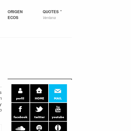
ORIGEN
QUOTES
ECOS
Ventana
s
n
y
o