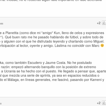
+2
nas
e a Planetita (como dice mi "amigo" Kun, lleno de celos y expresiones
 ^^). Qué buen rato me he pasado hablando de fútbol, y sobre todo de
 y alguien con el que he disfrutado leyendo y charlando como Miguel.
rticipación al lector, oyente y amigo. Lástima no coincidir con Marc
oka, como también Escudero y Jaume Costa. No he postulado
la razón: empezó alternando banquillo con la posición de extremo
s a Ucrania se ha hecho con el puesto. He llegado a pensar que, apart
ral que mezcla una serie de sprints, ya sea en espacios reducidos o
odo el Málaga, en líneas generales, me fascinó, pasando por Kameni y
+2
as