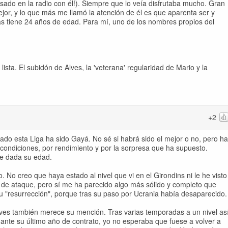
ado en la radio con él!). Siempre que lo veía disfrutaba mucho. Gran
ejor, y lo que más me llamó la atención de él es que aparenta ser y
 tiene 24 años de edad. Para mí, uno de los nombres propios del
sta. El subidón de Alves, la 'veterana' regularidad de Mario y la
+2
ado esta Liga ha sido Gayá. No sé si habrá sido el mejor o no, pero ha
condiciones, por rendimiento y por la sorpresa que ha supuesto.
e dada su edad.
 No creo que haya estado al nivel que vi en el Girondins ni le he visto
 de ataque, pero sí me ha parecido algo más sólido y completo que
 "resurrección", porque tras su paso por Ucrania había desaparecido.
Alves también merece su mención. Tras varias temporadas a un nivel as
o ante su último año de contrato, yo no esperaba que fuese a volver a