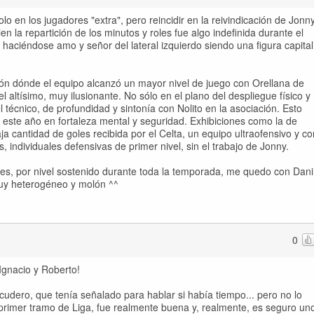
lo en los jugadores "extra", pero reincidir en la reivindicación de Jonn
en la repartición de los minutos y roles fue algo indefinida durante el
aciéndose amo y señor del lateral izquierdo siendo una figura capital
ión dónde el equipo alcanzó un mayor nivel de juego con Orellana de
l altísimo, muy ilusionante. No sólo en el plano del despliegue físico y
el técnico, de profundidad y sintonía con Nolito en la asociación. Esto
ste año en fortaleza mental y seguridad. Exhibiciones como la de
aja cantidad de goles recibida por el Celta, un equipo ultraofensivo y co
individuales defensivas de primer nivel, sin el trabajo de Jonny.
res, por nivel sostenido durante toda la temporada, me quedo con Dani
muy heterogéneo y molón ^^
0
Ignacio y Roberto!
dero, que tenía señalado para hablar si había tiempo... pero no lo
primer tramo de Liga, fue realmente buena y, realmente, es seguro un