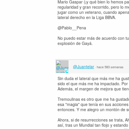
Mario Gaspar (¡y qué bien lo hemos pas
regularidad y gran recorrido, pero lo m
jugar como un veterano, cuando apenas
lateral derecho en la Liga BBVA.
@Pablo__Pena
No puedo estar más de acuerdo con tu li
explosión de Gayá.
@Juantelar
·
hace 583 semanas
Sin duda el lateral que más me ha gust
sido el que más me ha impactado. Por 
Además, el margen de mejora que tien
Tremoulinas es otro que me ha gustado.
esa "magia" que tenía en sus acciones
entonces. Y me alegro un montón de su
Ahora, si de resurrecciones se trata, 
así, tras un Mundial tan flojo y estand