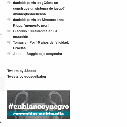
danieldepetris
en
¿Cómo se
construye un sistema de juego?
#yomequedoencasa
danieldepetris
en
Simeone ante
Klopp, ‘memento mori’
Giacomo Giuralarocca
en
La
mutación
Tomas
en
Por 10 años de felicidad,
Gracias
Juan
en
Baggio bajo sospecha
Tweets by 38ecos
Tweets by ecosdelbalon
s
s