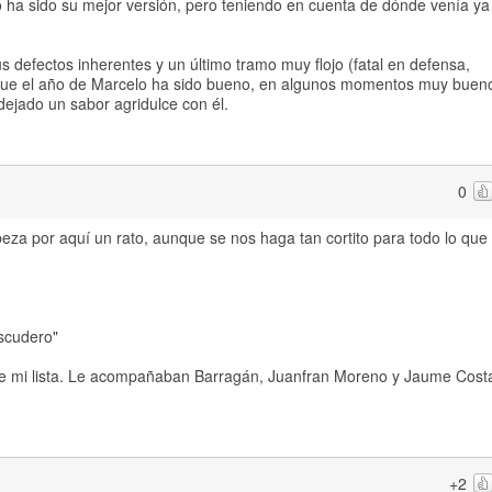
o ha sido su mejor versión, pero teniendo en cuenta de dónde venía ya
 defectos inherentes y un último tramo muy flojo (fatal en defensa,
o que el año de Marcelo ha sido bueno, en algunos momentos muy buen
dejado un sabor agridulce con él.
0
eza por aquí un rato, aunque se nos haga tan cortito para todo lo que
scudero"
 de mi lista. Le acompañaban Barragán, Juanfran Moreno y Jaume Cost
+2