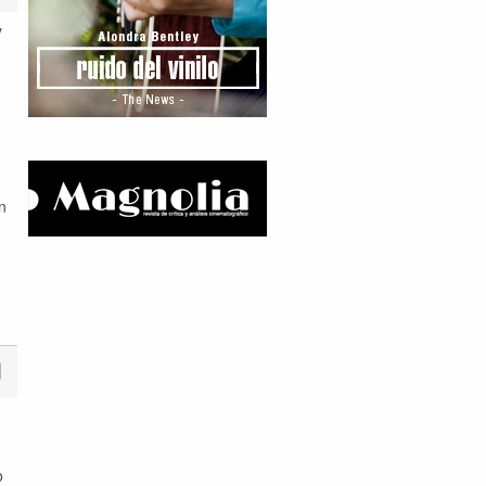
y
n
o