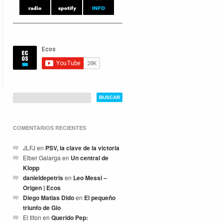
COMENTARIOS RECIENTES
JLFJ
en
PSV, la clave de la victoria
Elber Galarga
en
Un central de
Klopp
danieldepetris
en
Leo Messi –
Origen | Ecos
Diego Matias Dido
en
El pequeño
triunfo de Gio
El titon
en
Querido Pep: