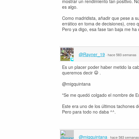
mostrar un rendimiento tan positivo. N
es algo.
Como madridista, añadir que pese a sus
errático en toma de decisiones), cre
Pero ya digo, esa fase tan baja me ha 
@Rayner_19
·
hace 583 semanas
Es un placer poder haber metido la cab
queremos decir
.
@migquintana
"Se me quedó colgado el nombre de E
Este era uno de los últimos tachones
Pero para todo no daba ^^.
@migquintana
·
hace 583 semanas