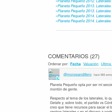
«Planeta Pequeño 2012. Laterales 
«Planeta Pequeño 2013. Laterales
«Planeta Pequeño 2013. Laterales 
«Planeta Pequeño 2014. Laterales
«Planeta Pequeño 2014. Laterales 
COMENTARIOS
(
27
)
Ordenar por:
Fecha
Valuación
Ultima 
@monopandillero
·
hace 583 sem
Planeta Pequeño opta por ser mi secció
montón de gente.
Respecto al tema de los laterales, lo 
Getafe y, sobre todo, el partido vs C
creo que tiene recursos para sacar el 
centros laterales y en el disparo a port