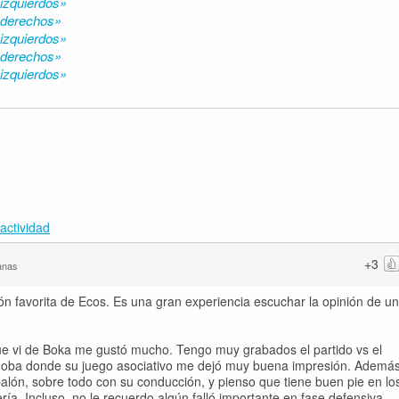
izquierdos»
 derechos»
izquierdos»
 derechos»
izquierdos»
actividad
+3
anas
n favorita de Ecos. Es una gran experiencia escuchar la opinión de un
que vi de Boka me gustó mucho. Tengo muy grabados el partido vs el
órdoba donde su juego asociativo me dejó muy buena impresión. Ademá
balón, sobre todo con su conducción, y pienso que tiene buen pie en lo
ería. Incluso, no le recuerdo algún falló importante en fase defensiva