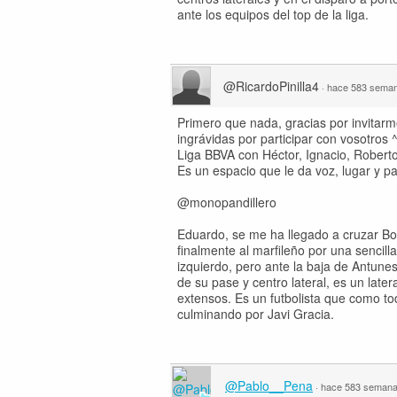
ante los equipos del top de la liga.
@RicardoPinilla4
·
hace 583 sema
Primero que nada, gracias por invitarm
ingrávidas por participar con vosotros
Liga BBVA con Héctor, Ignacio, Roberto
Es un espacio que le da voz, lugar y pa
@monopandillero
Eduardo, se me ha llegado a cruzar B
finalmente al marfileño por una sencil
izquierdo, pero ante la baja de Antune
de su pase y centro lateral, es un late
extensos. Es un futbolista que como t
culminando por Javi Gracia.
@Pablo__Pena
·
hace 583 seman