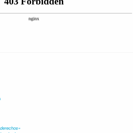
a
 derechos»