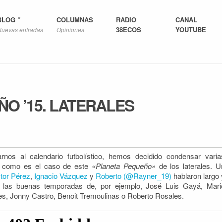
BLOG
COLUMNAS
RADIO
CANAL
38ECOS
YOUTUBE
Nuevas entradas
Opiniones
O ’15. LATERALES
nos al calendario futbolístico, hemos decidido condensar varia
, como es el caso de este
«Planeta Pequeño»
de los laterales. U
tor Pérez
,
Ignacio Vázquez
y
Roberto (@Rayner_19)
hablaron largo 
a las buenas temporadas de, por ejemplo, José Luis Gayá, Mari
es, Jonny Castro, Benoit Tremoulinas o Roberto Rosales.