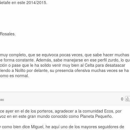
Getafe en este 2014/2015.
 Rosales.
a muy completo, que se equivoca pocas veces, que sabe hacer muchas
 de forma constante. Además, sabe manejarse en ese perfil zurdo, lo q
ucción o pase que le ha solido venir muy bien al Celta para desatascar
niendo a Nolito por delante, su presencia ofensiva muchas veces se ha
 como es normal.
0
nas
ce ayer en el de los porteros, agradecer a la comunidad Ecos, por
la voz en en este gran mundo conocido como Planeta Pequeño.
 y como bien dice Miguel, he aquí uno de los mayores seguidores de