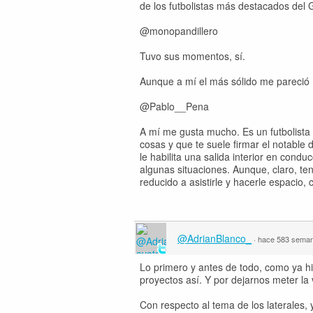
de los futbolistas más destacados del 
@monopandillero
Tuvo sus momentos, sí.
Aunque a mí el más sólido me pareció
@Pablo__Pena
A mí me gusta mucho. Es un futbolist
cosas y que te suele firmar el notable
le habilita una salida interior en cond
algunas situaciones. Aunque, claro, te
reducido a asistirle y hacerle espacio,
@AdrianBlanco_
·
hace 583 sema
Lo primero y antes de todo, como ya hi
proyectos así. Y por dejarnos meter 
Con respecto al tema de los laterales,