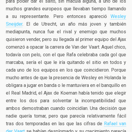
para poder dar el salto, sin mácula alguna, a uno de los
muchos grandes europeos que llevaban tiempo llamando
a su representante. Pero entonces apareció
Wesley
Sneijder
. El de Utrecht, un año más joven y también
mediapunta, nunca fue el rival y enemigo que muchos
quisieron vender, pero su llegada al primer equipo del Ajax
comenzó a opacar la carrera de Van der Vaart. Aquel chico,
todavía con pelo, con el que Rafa celebraba cada gol que
marcaba, sería el que le iría quitando el sitio en todos y
cada uno de los equipos en los que coincidieron. Porque
mucho antes de que la presencia de Wesley en Holanda le
obligara a jugar en banda o le mantuviera en el banquillo en
el Real Madrid, el Ajax de Koeman había tenido que elegir
entre los dos para solventar la incompatibilidad que
ambos demostraban cuando coincidían. Una decisión que
nadie quería tomar, pero que parecía relativamente fácil
tras dos temporadas en las que las cifras de
Rafael van
der Vaart
se habían desplomado y su crecimiento parecía