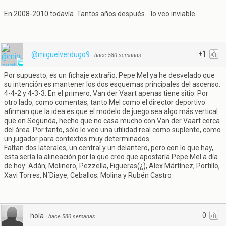
En 2008-2010 todavía. Tantos años después... lo veo inviable.
+1
@miguelverdugo9
·
hace 580 semanas
Por supuesto, es un fichaje extraño. Pepe Mel ya he desvelado que
su intención es mantener los dos esquemas principales del ascenso:
4-4-2 y 4-3-3. En el primero, Van der Vaart apenas tiene sitio. Por
otro lado, como comentas, tanto Mel como el director deportivo
afirman que la idea es que el modelo de juego sea algo más vertical
que en Segunda, hecho que no casa mucho con Van der Vaart cerca
del área. Por tanto, sólo le veo una utilidad real como suplente, como
un jugador para contextos muy determinados.
Faltan dos laterales, un central y un delantero, pero con lo que hay,
esta sería la alineación por la que creo que apostaría Pepe Mel a día
de hoy: Adán; Molinero, Pezzella, Figueras(¿), Alex Mártínez; Portillo,
Xavi Torres, N´Diaye, Ceballos; Molina y Rubén Castro
0
hola
·
hace 580 semanas