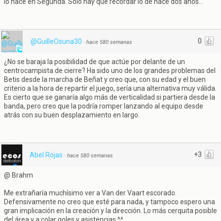
lo hace en Segunda. Sólo hay que recordar lo de hace dos años...
0
@GuilleOsuna30
·
hace 580 semanas
¿No se baraja la posibilidad de que actúe por delante de un
centrocampista de cierre? Ha sido uno de los grandes problemas del
Betis desde la marcha de Beñat y creo que, con su edad y el buen
criterio a la hora de repartir el juego, sería una alternativa muy válida.
Es cierto que se ganaría algo más de verticalidad si partiera desde la
banda, pero creo que la podría romper lanzando al equipo desde
atrás con su buen desplazamiento en largo.
+3
Abel Rojas
·
hace 580 semanas
@ Brahm
Me extrañaría muchísimo ver a Van der Vaart escorado.
Defensivamente no creo que esté para nada, y tampoco espero una
gran implicación en la creación y la dirección. Lo más cerquita posible
del área y a colar goles y asistencias ^^