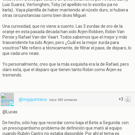
Luis Suarez, Vertonghen, Toby (el apellido no lo escribo pa no
liarla)...Vaya plantilla de haber mantenido al núcelo duro, si hubiera
otras circunstancias como bien dices Miguel.
Una curiosidad, que no viene a cuento. Las 3 zurdas de oro de la
oranje en esta pasada década han sido Arjen Robben, Robin Van
Persie y Rafael Van der Vaart. Todos sabemos que el mejor y más
trascendente ha sido Arjen, pero ¿Cuál es la mejor zurda para
vosotros? Me refiero a técnicamente, de filtrar el pase, de disparo, lo
que cada uno veais.
Yo personalmente, creo que la más exquisita era la de Rafael, pero
claro esta, que el disparo que tienen tanto Robin como Arjen es
tremendo.
+3
@migquintana
·
hace 580 semanas
@Lucas
De hecho, sólo hay que recordar como baja el Betis a Segunda: con
un preocupantísimo problema de definición que mató al equipo
cuando Rubén Castro no estaba disponible. Por ahí el tema es