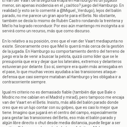
El van der Vaart de la segunda etapa en Hamburgo es un jugador
menor, sin apenas incidencia en el ¿caótico? juego del Hamburgo. En
realidad (y esto se lo comenté a @Miguel_Verdugo), lejos del balón
parado, no me parece un gran aporte para el Betis. No obstante,
también se decía lo mismo de Rubén Castro rondando la treintena y
Mel lo ha logrado reconducir. Por eso aún mantengo mi incógnita a si
servirá como un recurso, más que como discurso.
En lo relativo a su posición, creo que el van der Vaart mediapunta no
existe. Sinceramente creo que Mel lo querrá más cerca de la gestión
de la jugada. En Hamburgo su comportamiento dentro del terreno de
juego era la de venir a buscar la pelota, quizá como líder que se le
presuponía que era y dejar que los laterales, extremos y delanteros
estuvieran por delante. Eso sí, siempre era quién más arriesgaba en
el pase, lo que muchas veces ayudaba a las transiciones ataque-
defensa que casi siempre mataban al Hamburgo y les obligaba ir a
contracorriente siempre.
Igual mi criterio no es demasiado fiable (también dije que Bale o
Modric no me cabían en el Madrid y mirad), pero tampoco me encaja
van der Vaart en el Betis. Insisto, más allá del balón parado donde
creo que es un lujo contar con su golpeo, que es casi lo mejor que
tiene. Imagino que jugará en el centro del campo, especialmente
para gestar las transiciones del Betis, eso más el balón parado y
algún libre directo o chut desde media distancia, puede llegar a ser