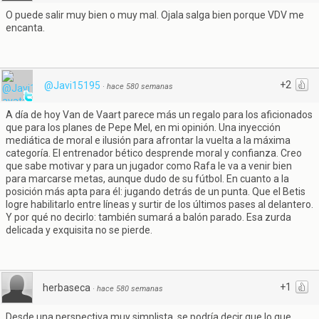
O puede salir muy bien o muy mal. Ojala salga bien porque VDV me
encanta.
+2
@Javi15195
·
hace 580 semanas
A día de hoy Van de Vaart parece más un regalo para los aficionados
que para los planes de Pepe Mel, en mi opinión. Una inyección
mediática de moral e ilusión para afrontar la vuelta a la máxima
categoría. El entrenador bético desprende moral y confianza. Creo
que sabe motivar y para un jugador como Rafa le va a venir bien
para marcarse metas, aunque dudo de su fútbol. En cuanto a la
posición más apta para él: jugando detrás de un punta. Que el Betis
logre habilitarlo entre líneas y surtir de los últimos pases al delantero.
Y por qué no decirlo: también sumará a balón parado. Esa zurda
delicada y exquisita no se pierde.
+1
herbaseca
·
hace 580 semanas
Desde una perspectiva muy simplista, se podría decir que lo que