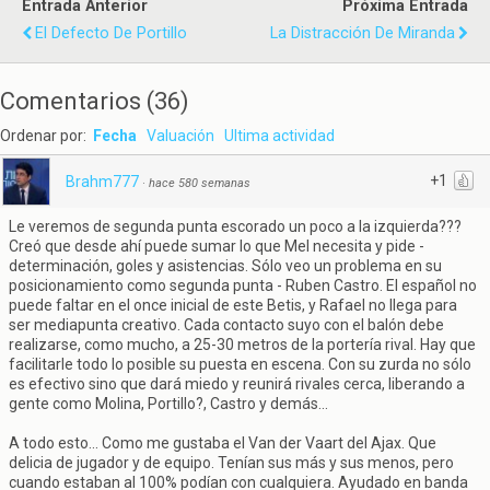
Entrada Anterior
Próxima Entrada
El Defecto De Portillo
La Distracción De Miranda
Comentarios
(
36
)
Ordenar por:
Fecha
Valuación
Ultima actividad
+1
Brahm777
·
hace 580 semanas
Le veremos de segunda punta escorado un poco a la izquierda???
Creó que desde ahí puede sumar lo que Mel necesita y pide -
determinación, goles y asistencias. Sólo veo un problema en su
posicionamiento como segunda punta - Ruben Castro. El español no
puede faltar en el once inicial de este Betis, y Rafael no llega para
ser mediapunta creativo. Cada contacto suyo con el balón debe
realizarse, como mucho, a 25-30 metros de la portería rival. Hay que
facilitarle todo lo posible su puesta en escena. Con su zurda no sólo
es efectivo sino que dará miedo y reunirá rivales cerca, liberando a
gente como Molina, Portillo?, Castro y demás...
A todo esto... Como me gustaba el Van der Vaart del Ajax. Que
delicia de jugador y de equipo. Tenían sus más y sus menos, pero
cuando estaban al 100% podían con cualquiera. Ayudado en banda