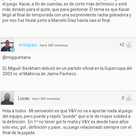
el juego. Kacar, a fin de cuentas, es de corte más defensivo y está
más dotado para el quite, que para gestionar. El tema es que Kacar
llegó al final de temporada con una sorprendente racha goleadora y
por eso fue titular junto a Marcelo Díaz hasta casi el final.
+2
ericlapaix
·
hace 580 semanas
@migquintana
Sí, Miguel. Beckham debutó en un partido oficial en la Supercopa del
2003 vs. el Mallorca de Jaime Pacheco.
0
Lucas
·
hace 580 semanas
Hola a todos . Mi sensación es que V&V no va a aportar nada al juego
del equipo, pero puede y repito "puede" que si le de mayor solided a
la definición . En 1ª no tener gol te mata y V&V es desde hace años
solo eso, gol , definición y pase , su juego relacionado siempre con el
final de la jugada .