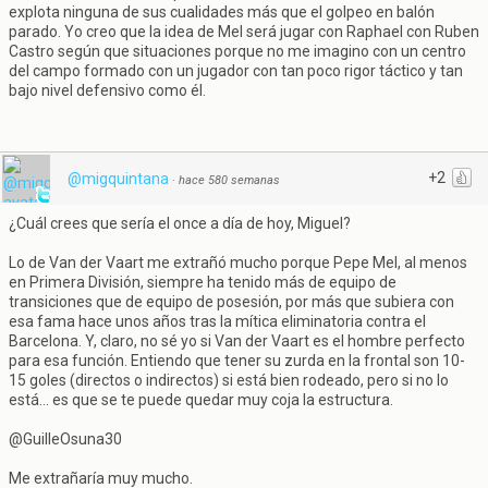
explota ninguna de sus cualidades más que el golpeo en balón
parado. Yo creo que la idea de Mel será jugar con Raphael con Ruben
Castro según que situaciones porque no me imagino con un centro
del campo formado con un jugador con tan poco rigor táctico y tan
bajo nivel defensivo como él.
+2
@migquintana
·
hace 580 semanas
¿Cuál crees que sería el once a día de hoy, Miguel?
Lo de Van der Vaart me extrañó mucho porque Pepe Mel, al menos
en Primera División, siempre ha tenido más de equipo de
transiciones que de equipo de posesión, por más que subiera con
esa fama hace unos años tras la mítica eliminatoria contra el
Barcelona. Y, claro, no sé yo si Van der Vaart es el hombre perfecto
para esa función. Entiendo que tener su zurda en la frontal son 10-
15 goles (directos o indirectos) si está bien rodeado, pero si no lo
está... es que se te puede quedar muy coja la estructura.
@GuilleOsuna30
Me extrañaría muy mucho.