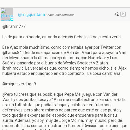
+2
@migquintana
·
hace 580 semanas
@Brahm777
Lo de jugar en banda, estando además Ceballos, me cuesta verlo.
Ese Ajax mola muchísimo, como comentaba ayer por Twitter con
@Larios84. Desde esa aparición de Van der Vaart para apoyar a Van
der Meyde hasta la última pareja de todas, con Huntelaar y Luis
Suárez, pasando por el bueno de Wesley Sneijder y Zlatan
Ibrahimovic. La verdad es que, como siempre hemos dicho, si el Ajax
hubiera estado encuadrado en otro contexto... La cosa cambiaría.
@miguelverdugo9
¿Pero tú crees que es posible que Pepe Mel juegue con Van der
Vaart y dos puntas, tocayo? A mí me resulta extraño. En su día Rafa
era un futbolista que podía trabajar y colaborar en funciones
defensivas, pero ahora mismo no parece que esté en ese punto y
todo queda a expensas del espacio que encuentre para lucir su
zurda. Además, yo soy muy de Jorge Molina, muy mucho, pero de
momento le ha costado mostrar en Primera División todo lo bien que