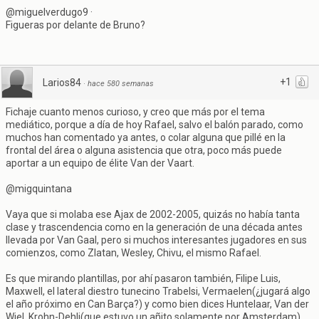
@miguelverdugo9 ·
Figueras por delante de Bruno?
+1
Larios84
·
hace 580 semanas
Fichaje cuanto menos curioso, y creo que más por el tema
mediático, porque a día de hoy Rafael, salvo el balón parado, como
muchos han comentado ya antes, o colar alguna que pillé en la
frontal del área o alguna asistencia que otra, poco más puede
aportar a un equipo de élite Van der Vaart.
@migquintana
Vaya que si molaba ese Ajax de 2002-2005, quizás no había tanta
clase y trascendencia como en la generación de una década antes
llevada por Van Gaal, pero si muchos interesantes jugadores en sus
comienzos, como Zlatan, Wesley, Chivu, el mismo Rafael.
Es que mirando plantillas, por ahí pasaron también, Filipe Luis,
Maxwell, el lateral diestro tunecino Trabelsi, Vermaelen(¿jugará algo
el año próximo en Can Barça?) y como bien dices Huntelaar, Van der
Wiel, Krohn-Dehli(que estuvo un añito solamente por Amsterdam),