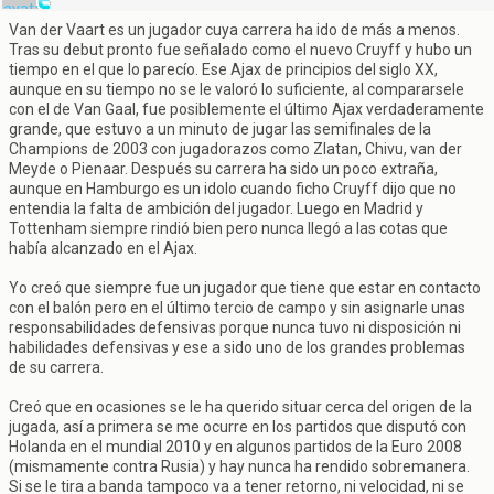
Van der Vaart es un jugador cuya carrera ha ido de más a menos.
Tras su debut pronto fue señalado como el nuevo Cruyff y hubo un
tiempo en el que lo parecío. Ese Ajax de principios del siglo XX,
aunque en su tiempo no se le valoró lo suficiente, al compararsele
con el de Van Gaal, fue posiblemente el último Ajax verdaderamente
grande, que estuvo a un minuto de jugar las semifinales de la
Champions de 2003 con jugadorazos como Zlatan, Chivu, van der
Meyde o Pienaar. Después su carrera ha sido un poco extraña,
aunque en Hamburgo es un idolo cuando ficho Cruyff dijo que no
entendia la falta de ambición del jugador. Luego en Madrid y
Tottenham siempre rindió bien pero nunca llegó a las cotas que
había alcanzado en el Ajax.
Yo creó que siempre fue un jugador que tiene que estar en contacto
con el balón pero en el último tercio de campo y sin asignarle unas
responsabilidades defensivas porque nunca tuvo ni disposición ni
habilidades defensivas y ese a sido uno de los grandes problemas
de su carrera.
Creó que en ocasiones se le ha querido situar cerca del origen de la
jugada, así a primera se me ocurre en los partidos que disputó con
Holanda en el mundial 2010 y en algunos partidos de la Euro 2008
(mismamente contra Rusia) y hay nunca ha rendido sobremanera.
Si se le tira a banda tampoco va a tener retorno, ni velocidad, ni se