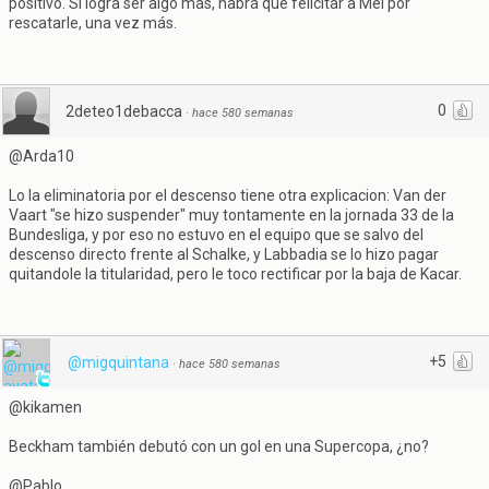
positivo. Si logra ser algo más, habrá que felicitar a Mel por
rescatarle, una vez más.
0
2deteo1debacca
·
hace 580 semanas
@Arda10
Lo la eliminatoria por el descenso tiene otra explicacion: Van der
Vaart "se hizo suspender" muy tontamente en la jornada 33 de la
Bundesliga, y por eso no estuvo en el equipo que se salvo del
descenso directo frente al Schalke, y Labbadia se lo hizo pagar
quitandole la titularidad, pero le toco rectificar por la baja de Kacar.
+5
@migquintana
·
hace 580 semanas
@kikamen
Beckham también debutó con un gol en una Supercopa, ¿no?
@Pablo