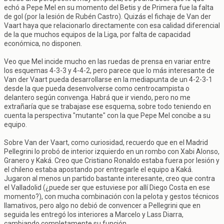
echó a Pepe Mel en su momento del Betis y de Primera fue la falta
de gol (por la lesión de Rubén Castro). Quizás el fichaje de Van der
Vaart haya que relacionarlo directamente con esa calidad diferencial
de la que muchos equipos de la Liga, por falta de capacidad
económica, no disponen.
Veo que Mel incide mucho en las ruedas de prensa en variar entre
los esquemas 4-3-3 y 4-4-2, pero parece que lo más interesante de
Van der Vaart pueda desarrollarse en la mediapunta de un 4-2-3-1
desde la que pueda desenvolverse como centrocampista o
delantero según convenga. Habrá que ir viendo, pero no me
extrañaría que se trabajase ese esquema, sobre todo teniendo en
cuenta la perspectiva "mutante" con la que Pepe Mel concibe a su
equipo.
Sobre Van der Vaart, como curiosidad, recuerdo que en el Madrid
Pellegrini lo probó de interior izquierdo en un rombo con Xabi Alonso,
Granero y Kaká. Creo que Cristiano Ronaldo estaba fuera por lesión y
el chileno estaba apostando por entregarle el equipo a Kaká.
Jugaron al menos un partido bastante interesante, creo que contra
el Valladolid (¿puede ser que estuviese por allí Diego Costa en ese
momento?), con mucha combinación con la pelota y gestos técnicos
llamativos, pero algo no debió de convencer a Pellegrini que en
seguida les entregó los interiores a Marcelo y Lass Diarra,
cambiando completamente su función.