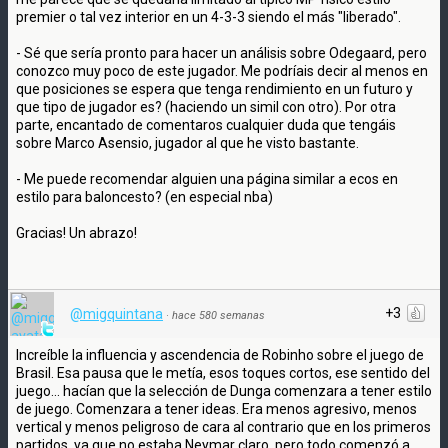
premier o tal vez interior en un 4-3-3 siendo el más "liberado".
- Sé que sería pronto para hacer un análisis sobre Odegaard, pero
conozco muy poco de este jugador. Me podríais decir al menos en
que posiciones se espera que tenga rendimiento en un futuro y
que tipo de jugador es? (haciendo un simil con otro). Por otra
parte, encantado de comentaros cualquier duda que tengáis
sobre Marco Asensio, jugador al que he visto bastante.
- Me puede recomendar alguien una página similar a ecos en
estilo para baloncesto? (en especial nba)
Gracias! Un abrazo!
+3
@migquintana
·
hace 580 semanas
Increíble la influencia y ascendencia de Robinho sobre el juego de
Brasil. Esa pausa que le metía, esos toques cortos, ese sentido del
juego... hacían que la selección de Dunga comenzara a tener estilo
de juego. Comenzara a tener ideas. Era menos agresivo, menos
vertical y menos peligroso de cara al contrario que en los primeros
partidos, ya que no estaba Neymar claro, pero todo comenzó a