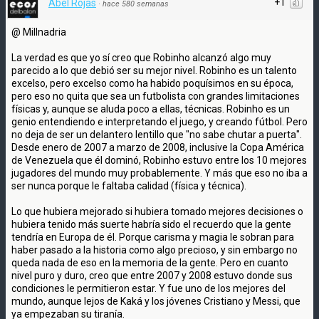
+1
Abel Rojas
·
hace 580 semanas
@ Millnadria
La verdad es que yo sí creo que Robinho alcanzó algo muy
parecido a lo que debió ser su mejor nivel. Robinho es un talento
excelso, pero excelso como ha habido poquísimos en su época,
pero eso no quita que sea un futbolista con grandes limitaciones
físicas y, aunque se aluda poco a ellas, técnicas. Robinho es un
genio entendiendo e interpretando el juego, y creando fútbol. Pero
no deja de ser un delantero lentillo que "no sabe chutar a puerta".
Desde enero de 2007 a marzo de 2008, inclusive la Copa América
de Venezuela que él dominó, Robinho estuvo entre los 10 mejores
jugadores del mundo muy probablemente. Y más que eso no iba a
ser nunca porque le faltaba calidad (física y técnica).
Lo que hubiera mejorado si hubiera tomado mejores decisiones o
hubiera tenido más suerte habría sido el recuerdo que la gente
tendría en Europa de él. Porque carisma y magia le sobran para
haber pasado a la historia como algo precioso, y sin embargo no
queda nada de eso en la memoria de la gente. Pero en cuanto
nivel puro y duro, creo que entre 2007 y 2008 estuvo donde sus
condiciones le permitieron estar. Y fue uno de los mejores del
mundo, aunque lejos de Kaká y los jóvenes Cristiano y Messi, que
ya empezaban su tiranía.