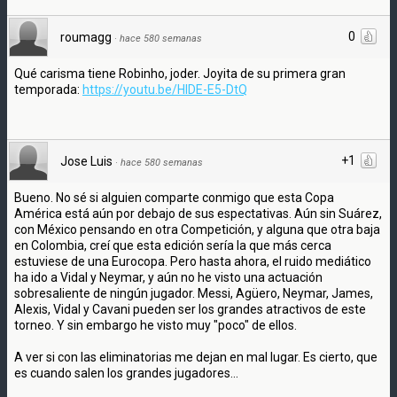
0
roumagg
·
hace 580 semanas
Qué carisma tiene Robinho, joder. Joyita de su primera gran
temporada:
https://youtu.be/HIDE-E5-DtQ
+1
Jose Luis
·
hace 580 semanas
Bueno. No sé si alguien comparte conmigo que esta Copa
América está aún por debajo de sus espectativas. Aún sin Suárez,
con México pensando en otra Competición, y alguna que otra baja
en Colombia, creí que esta edición sería la que más cerca
estuviese de una Eurocopa. Pero hasta ahora, el ruido mediático
ha ido a Vidal y Neymar, y aún no he visto una actuación
sobresaliente de ningún jugador. Messi, Agüero, Neymar, James,
Alexis, Vidal y Cavani pueden ser los grandes atractivos de este
torneo. Y sin embargo he visto muy "poco" de ellos.
A ver si con las eliminatorias me dejan en mal lugar. Es cierto, que
es cuando salen los grandes jugadores...