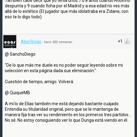
También cabe decir que yo tenía unos 7 u 8 años cuando Robinho
despunta y 9 cuando ficha por el Madrid y a esa edad no ves más
allá de lo estético (El jugador que más idolatraba era Zidane, con
eso te lo digo todo).
+1
Abel Rojas
·
hace 580 semanas
@ SanchoDiego
"De lo que más me duele es no poder seguir leyendo sobre mi
selección en esta página dada sue eliminación."
Cuestión de tiempo, amigo. Volverá.
@ QuiqueMB
A mí lo de Elías también me está dejando bastante cuajado.
Entendía su titularidad original, pero que se le mantenga de
manera fija tras ver su rendimiento en los primeros tres partidos...
No sé. No estoy consiguiendo ver lo que Dunga está viendo en él.