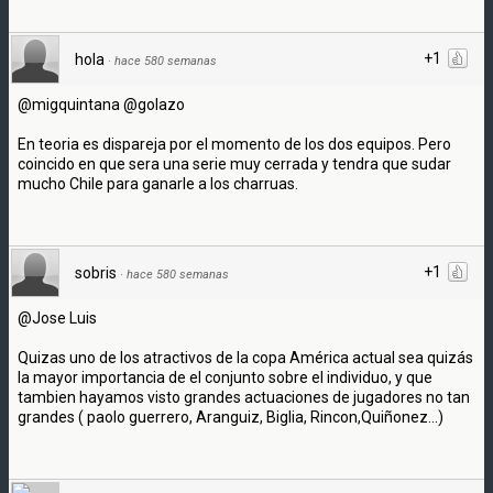
+1
hola
·
hace 580 semanas
@migquintana @golazo
En teoria es dispareja por el momento de los dos equipos. Pero
coincido en que sera una serie muy cerrada y tendra que sudar
mucho Chile para ganarle a los charruas.
+1
sobris
·
hace 580 semanas
@Jose Luis
Quizas uno de los atractivos de la copa América actual sea quizás
la mayor importancia de el conjunto sobre el individuo, y que
tambien hayamos visto grandes actuaciones de jugadores no tan
grandes ( paolo guerrero, Aranguiz, Biglia, Rincon,Quiñonez...)