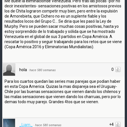
Me duele la eliminaciónde Venezuela. Pero tras las pocas -por no
decir inexistentes- sensaciones postivas en los amistosos previos
los de Chita lograron competir muy bien, pero entre la expulsión
de Amorebieta, que Cichero no es un suplente fiable y los
resultados locos del Grupo C... Se diria que les pasó la Ley de
Murphy. Pero se pueden sacar muchas cosas positivas, hasta yo
estoy sorprendido de lo trabajado y sólida que se ha mostrado
Venezuela en el global de sus 3 partidos en Copa América. A
rescatar lo positivo y seguir trabajando para los retos que se viene
(Copa América 2016 y Eliminatorias Mundialistas).
0
hola
·
hace 580 semanas
Para los cuartos quedan las series mas parejas que podian haber
en esta Copa America. Quizas la mas dispareja sea el Uruguay-
Chile por las buenas sensaciones que vienen dando los chilenos y
las malas sensaciones que vienen dando los charruas, pero por lo
demas todo muy parejo. Grandes 4tos que se vienen.
+4
_Liam_
·
hace 580 semanas