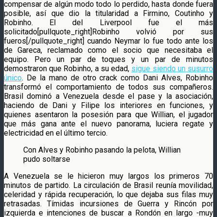
compensar de algún modo todo lo perdido, hasta donde fuera
posible, así que dio la titularidad a Firmino, Coutinho y
Robinho. El del Liverpool fue el más
solicitado[pullquote_right]Robinho volvió por sus
fueros[/pullquote_right] cuando Neymar lo fue todo ante los
de Gareca, reclamado como el socio que necesitaba el
equipo. Pero un par de toques y un par de minutos
demostraron que Robinho, a su edad,
sigue siendo un susurro
único
. De la mano de otro crack como Dani Alves, Robinho
transformó el comportamiento de todos sus compañeros.
Brasil dominó a Venezuela desde el pase y la asociación,
haciendo de Dani y Filipe los interiores en funciones, y
quienes asentaron la posesión para que Willian, el jugador
que más gana ante el nuevo panorama, luciera regate y
electricidad en el último tercio.
Con Alves y Robinho pasando la pelota, Willian
pudo soltarse
A Venezuela se le hicieron muy largos los primeros 70
minutos de partido. La circulación de Brasil reunía movilidad,
celeridad y rápida recuperación, lo que dejaba sus filas muy
retrasadas. Tímidas incursiones de Guerra y Rincón por
izquierda e intenciones de buscar a Rondón en largo -muy