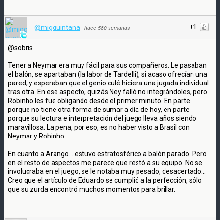
+1
@migquintana
·
hace 580 semanas
@sobris
Tener a Neymar era muy fácil para sus compañeros. Le pasaban
el balón, se apartaban (la labor de Tardelli), si acaso ofrecían una
pared, y esperaban que el genio culé hiciera una jugada individual
tras otra. En ese aspecto, quizás Ney falló no integrándoles, pero
Robinho les fue obligando desde el primer minuto. En parte
porque no tiene otra forma de sumar a día de hoy, en parte
porque su lectura e interpretación del juego lleva años siendo
maravillosa. La pena, por eso, es no haber visto a Brasil con
Neymar y Robinho.
En cuanto a Arango... estuvo estratosférico a balón parado. Pero
en el resto de aspectos me parece que restó a su equipo. No se
involucraba en el juego, se le notaba muy pesado, desacertado...
Creo que el artículo de Eduardo se cumplió a la perfección, sólo
que su zurda encontró muchos momentos para brillar.