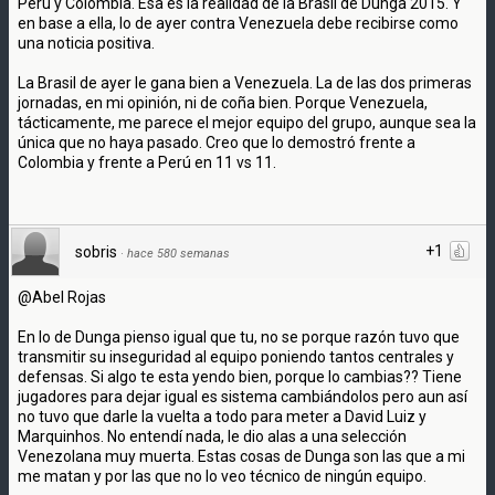
Perú y Colombia. Esa es la realidad de la Brasil de Dunga 2015. Y
en base a ella, lo de ayer contra Venezuela debe recibirse como
una noticia positiva.
La Brasil de ayer le gana bien a Venezuela. La de las dos primeras
jornadas, en mi opinión, ni de coña bien. Porque Venezuela,
tácticamente, me parece el mejor equipo del grupo, aunque sea la
única que no haya pasado. Creo que lo demostró frente a
Colombia y frente a Perú en 11 vs 11.
+1
sobris
·
hace 580 semanas
@Abel Rojas
En lo de Dunga pienso igual que tu, no se porque razón tuvo que
transmitir su inseguridad al equipo poniendo tantos centrales y
defensas. Si algo te esta yendo bien, porque lo cambias?? Tiene
jugadores para dejar igual es sistema cambiándolos pero aun así
no tuvo que darle la vuelta a todo para meter a David Luiz y
Marquinhos. No entendí nada, le dio alas a una selección
Venezolana muy muerta. Estas cosas de Dunga son las que a mi
me matan y por las que no lo veo técnico de ningún equipo.