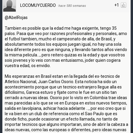
+1
LOCOMUYCUERDO
·
hace 580 semanas
@AbelRojas
Tambien es posible que la edad me haga exigente, tengo 35
palos. Pasa que veo por razones profesionales y personales, amo
el futbol tambien, mucho el campeonato de alla, de Brasil, y
absolutamente todos los equipos juegan igual, no hay una sola
idea diferente pero es que ninguna, y llevando tantos años viendo
la misma pelicula..., pero reitero quizas es la edad y que vosotros
sois jovenes y lo veis con mas entusiasmo, joder quien cogiera
vuestra edad, os envidio.
Mis esperanzas en Brasil estan en la llegada del ex-tecnico de
Atletico Nacional, Juan Carlos Osorio. Esta noticia ha sido un
acontecimiento porque que un tecnico extranjero llegue alla es
dificilisimo, Gareca estuvo y fijate como le fue en un sitio tan
cerrado a nuevas ideas. Osorio por lo visto en Colombia trae ideas
mas parecidas a lo que se ve en Europa en estos nuevos tiempos,
salida en lavolpiana, achicar hacia adelante ..., por eso creo que si
le va bien en un club de referencia como el Sao Paulo que es
donde ficho, puede ocasionar un efecto llamada, no tanto de
importar tecnicos que alguno importaran, sino de abrir la cabeza a
ideas nuevas, como las europeas o diferentes, pero ideas nuevas