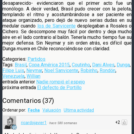
desaparecido- evidenciaron que el primer acto fue un
monólogo. A decir verdad, Brasil pudo crecer con la pelota,
templando el ritmo y acostumbrándose a ser paciente en
ataque organizado, pero dejó de nuevo serias dudas en su
medular cuando
los de Sanvicente
desplegaban a Rosales o
Cichero. Se descompone muy fácil por dentro y deja mucho
aire en el lado contrario al balón. Tenerla mucho tiempo fue su
mejor defensa. Sin Neymar y sin orden atrás, es difícil que
Dunga
muera
en Chile reconociéndose con claridad.
Categories:
Partidos
Tags:
Brasil
,
Copa América 2015
,
Coutinho
,
Dani Alves
,
Dunga
,
Filipe Luis
,
Neymar
,
Noel Sanvicente
,
Robinho
,
Rondón
,
Venezuela
,
Willian
entrada anterior
Nadie rompió el espejo
próxima entrada
El defecto de Portillo
Comentarios
(
37
)
Ordenar por:
Fecha
Valuación
Ultima actividad
+2
ricardojavier1
·
hace 580 semanas