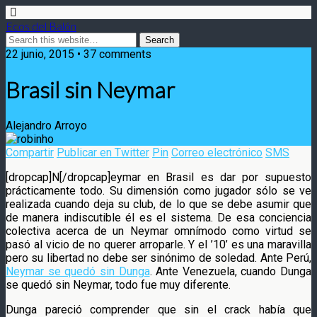
Ecos del Balón
22 junio, 2015 • 37 comments
Brasil sin Neymar
Alejandro Arroyo
Compartir
Publicar en Twitter
Pin
Correo electrónico
SMS
[dropcap]N[/dropcap]eymar en Brasil es dar por supuesto
prácticamente todo. Su dimensión como jugador sólo se ve
realizada cuando deja su club, de lo que se debe asumir que
de manera indiscutible él es el sistema. De
esa conciencia
colectiva acerca de un Neymar omnímodo como virtud se
pasó al vicio de no querer arroparle. Y el ’10’ es una maravilla
pero su libertad no debe ser sinónimo de soledad. Ante Perú,
Neymar se quedó sin Dunga
. Ante Venezuela, cuando Dunga
se quedó sin Neymar, todo fue muy diferente.
Dunga pareció comprender que sin el crack había que