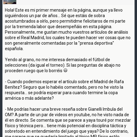
Hola! Este es mi primer mensaje en la página, aunque ya llevo
siguiéndoos un par de años... Sé que estáis de sobra
acostumbrados a oírlo, pero permitidme felicitaros de mi parte
por la tremenda labor que desempeñáis en esta página.
Personalmente, me gustan mucho vuestros artículos de análisis
sobre el Real Madrid, los cuales te pueden hacer ver cosas que no
son generalmente comentadas por la "prensa deportiva"
española.
Yendo al grano, no me interesa demasiado el fútbol de
selecciones (da igual el torneo). Si las preguntas de abajo no
proceden ruego que lo borréis
- Cuando podemos esperar el artículo sobre el Madrid de Rafa
Benítez? Seguro que lo habéis comentado, pero no he visto la
respuesta... se podría esperar para cuando termine la copa
américa o más adelante?
- Me podrías hacer una breve reseña sobre Gianelli Imbula del
OM? A parte de un par de videos en youtube, no he visto nada de
él en directo. Se comenta que se parece a yaya touré por mezclar
físico y técnica pero... tiene más potencial en disciplina táctica y
sobretodo en entendimiento del juego que yaya? De lo contrario,
me parece que se quedaría limitado al típico MP físico estilo