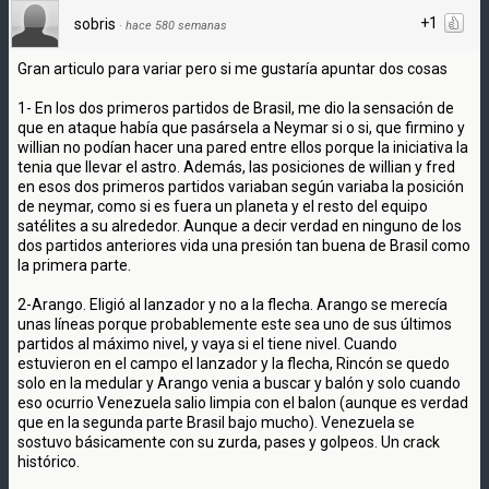
+1
sobris
·
hace 580 semanas
Gran articulo para variar pero si me gustaría apuntar dos cosas
1- En los dos primeros partidos de Brasil, me dio la sensación de
que en ataque había que pasársela a Neymar si o si, que firmino y
willian no podían hacer una pared entre ellos porque la iniciativa la
tenia que llevar el astro. Además, las posiciones de willian y fred
en esos dos primeros partidos variaban según variaba la posición
de neymar, como si es fuera un planeta y el resto del equipo
satélites a su alrededor. Aunque a decir verdad en ninguno de los
dos partidos anteriores vida una presión tan buena de Brasil como
la primera parte.
2-Arango. Eligió al lanzador y no a la flecha. Arango se merecía
unas líneas porque probablemente este sea uno de sus últimos
partidos al máximo nivel, y vaya si el tiene nivel. Cuando
estuvieron en el campo el lanzador y la flecha, Rincón se quedo
solo en la medular y Arango venia a buscar y balón y solo cuando
eso ocurrio Venezuela salio limpia con el balon (aunque es verdad
que en la segunda parte Brasil bajo mucho). Venezuela se
sostuvo básicamente con su zurda, pases y golpeos. Un crack
histórico.