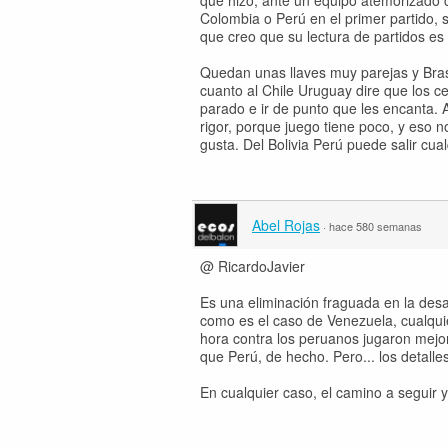
que hizo, ante un equipo atemorizado c
Colombia o Perú en el primer partido, 
que creo que su lectura de partidos e
Quedan unas llaves muy parejas y Brasi
cuanto al Chile Uruguay dire que los ce
parado e ir de punto que les encanta. 
rigor, porque juego tiene poco, y eso n
gusta. Del Bolivia Perú puede salir cua
Abel Rojas
·
hace 580 semanas
@ RicardoJavier
Es una eliminación fraguada en la des
como es el caso de Venezuela, cualquie
hora contra los peruanos jugaron mej
que Perú, de hecho. Pero... los detall
En cualquier caso, el camino a seguir y