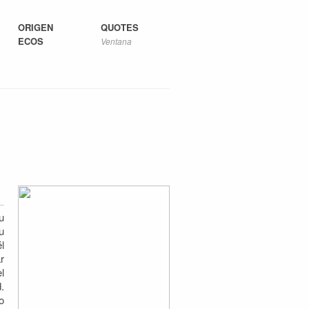
ORIGEN
QUOTES
ECOS
Ventana
u
u
l
r
l
.
o