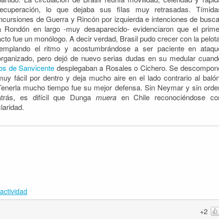
recuperación, lo que dejaba sus filas muy retrasadas. Tímida
incursiones de Guerra y Rincón por izquierda e intenciones de busca
a Rondón en largo -muy desaparecido- evidenciaron que el prime
acto fue un monólogo. A decir verdad, Brasil pudo crecer con la pelota
templando el ritmo y acostumbrándose a ser paciente en ataqu
organizado, pero dejó de nuevo serias dudas en su medular cuand
los de Sanvicente
desplegaban a Rosales o Cichero. Se descompon
muy fácil por dentro y deja mucho aire en el lado contrario al balón
Tenerla mucho tiempo fue su mejor defensa. Sin Neymar y sin orde
atrás, es difícil que Dunga
muera
en Chile reconociéndose co
claridad.
actividad
+2