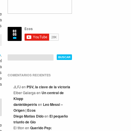
e
a
s
o
.
l
a
s
COMENTARIOS RECIENTES
e
a
JLFJ
en
PSV, la clave de la victoria
Elber Galarga
en
Un central de
Klopp
danieldepetris
en
Leo Messi –
Origen | Ecos
Diego Matias Dido
en
El pequeño
triunfo de Gio
e
El titon
en
Querido Pep:
a