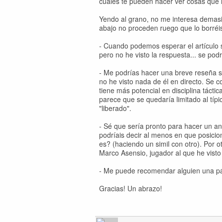
cuales te pueden hacer ver cosas que 
Yendo al grano, no me interesa demasiad
abajo no proceden ruego que lo borré
- Cuando podemos esperar el artículo 
pero no he visto la respuesta... se po
- Me podrías hacer una breve reseña s
no he visto nada de él en directo. Se c
tiene más potencial en disciplina táct
parece que se quedaría limitado al típic
"liberado".
- Sé que sería pronto para hacer un a
podríais decir al menos en que posicio
es? (haciendo un simil con otro). Por 
Marco Asensio, jugador al que he visto
- Me puede recomendar alguien una pág
Gracias! Un abrazo!