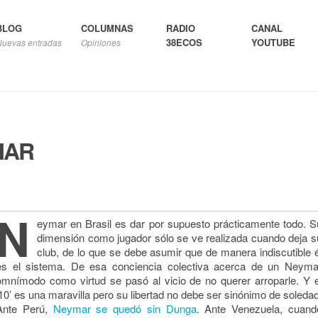
BLOG
COLUMNAS
RADIO
CANAL
38ECOS
YOUTUBE
Nuevas entradas
Opiniones
MAR
N
eymar en Brasil es dar por supuesto prácticamente todo. S
dimensión como jugador sólo se ve realizada cuando deja s
club, de lo que se debe asumir que de manera indiscutible é
es el sistema. De
esa conciencia colectiva acerca de un Neyma
omnímodo como virtud se pasó al vicio de no querer arroparle. Y e
’10’ es una maravilla pero su libertad no debe ser sinónimo de soledad
Ante Perú,
Neymar se quedó sin Dunga
. Ante Venezuela, cuand