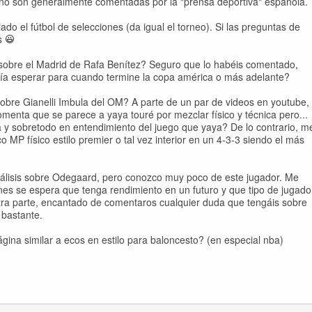
no son generalmente comentadas por la "prensa deportiva" española.
o el fútbol de selecciones (da igual el torneo). Si las preguntas de
is
sobre el Madrid de Rafa Benítez? Seguro que lo habéis comentado,
dría esperar para cuando termine la copa américa o más adelante?
obre Gianelli Imbula del OM? A parte de un par de videos en youtube,
omenta que se parece a yaya touré por mezclar físico y técnica pero...
ica y sobretodo en entendimiento del juego que yaya? De lo contrario, m
o MP físico estilo premier o tal vez interior en un 4-3-3 siendo el más
nálisis sobre Odegaard, pero conozco muy poco de este jugador. Me
nes se espera que tenga rendimiento en un futuro y que tipo de jugado
otra parte, encantado de comentaros cualquier duda que tengáis sobre
 bastante.
ina similar a ecos en estilo para baloncesto? (en especial nba)