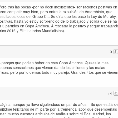
ero tras las pocas -por no decir inexistentes- sensaciones postivas en
raron competir muy bien, pero entre la expulsión de Amorebieta, que
resultados locos del Grupo C... Se diria que les pasó la Ley de Murphy.
itivas, hasta yo estoy sorprendido de lo trabajado y sólida que se ha
 3 partidos en Copa América. A rescatar lo positivo y seguir trabajand
ica 2016 y Eliminatorias Mundialistas).
0
s parejas que podian haber en esta Copa America. Quizas la mas
s buenas sensaciones que vienen dando los chilenos y las malas
ruas, pero por lo demas todo muy parejo. Grandes 4tos que se vienen
+4
página, aunque ya llevo siguiéndoos un par de años... Sé que estáis d
mitidme felicitaros de mi parte por la tremenda labor que desempeñáis
an mucho vuestros artículos de análisis sobre el Real Madrid, los