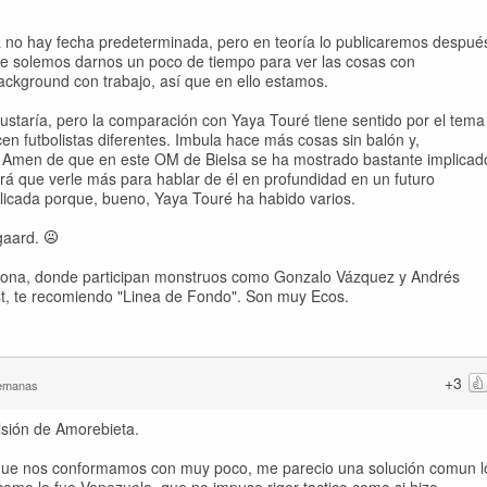
a no hay fecha predeterminada, pero en teoría lo publicaremos despué
e solemos darnos un poco de tiempo para ver las cosas con
ackground con trabajo, así que en ello estamos.
ustaría, pero la comparación con Yaya Touré tiene sentido por el tema
en futbolistas diferentes. Imbula hace más cosas sin balón y,
 Amen de que en este OM de Bielsa se ha mostrado bastante implicad
rá que verle más para hablar de él en profundidad en un futuro
licada porque, bueno, Yaya Touré ha habido varios.
gaard.
Zona, donde participan monstruos como Gonzalo Vázquez y Andrés
st, te recomiendo "Linea de Fondo". Son muy Ecos.
+3
semanas
lsión de Amorebieta.
o que nos conformamos con muy poco, me parecio una solución comun l