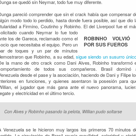
Dunga se quedó sin Neymar, todo fue muy diferente.
Dunga pareció comprender que sin el crack había que compensar d
algún modo todo lo perdido, hasta donde fuera posible, así que dio l
titularidad a Firmino, Coutinho y Robinho. El del Liverpool fue el má
solicitado
cuando Neymar lo fue todo
ROBINHO VOLVIÓ
ante los de Gareca, reclamado como el
POR SUS FUEROS
socio que necesitaba el equipo. Pero un
par de toques y un par de minutos
demostraron que Robinho, a su edad,
sigue siendo un susurro únic
De la mano de otro crack como Dani Alves, Robinho transformó e
comportamiento de todos sus compañeros. Brasil dominó 
Venezuela desde el pase y la asociación, haciendo de Dani y Filipe lo
interiores en funciones, y quienes asentaron la posesión para qu
Willian, el jugador que más gana ante el nuevo panorama, lucier
regate y electricidad en el último tercio.
Con Alves y Robinho pasando la pelota, Willian pudo soltarse
A Venezuela se le hicieron muy largos los primeros 70 minutos d
partido. La circulación de Brasil reunía movilidad, celeridad y rápid