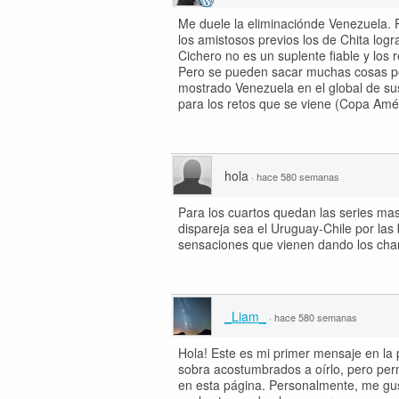
Me duele la eliminaciónde Venezuela. P
los amistosos previos los de Chita log
Cichero no es un suplente fiable y los 
Pero se pueden sacar muchas cosas pos
mostrado Venezuela en el global de sus
para los retos que se viene (Copa Amér
hola
·
hace 580 semanas
Para los cuartos quedan las series ma
dispareja sea el Uruguay-Chile por la
sensaciones que vienen dando los char
_Liam_
·
hace 580 semanas
Hola! Este es mi primer mensaje en la 
sobra acostumbrados a oírlo, pero per
en esta página. Personalmente, me gust