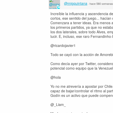
@migquintana
·
hace 580 semanas
Increíble la influencia y ascendencia 
cortos, ese sentido del juego... hacía
Comenzara a tener ideas. Era menos ag
los primeros partidos, ya que no esta
los dos laterales, sobre todo Alves, em
lucir. E, incluso, ese raro Fernandinho-
@ricardojavier1
Todo se cayó con la acción de Amorebi
Como decía ayer por Twitter, considero
potencial como equipo que la Venezuela
@hola
Yo no me atrevería a apostar por Chile
capaz de bajar/controlar el ritmo al pa
Godín es un activo que puede compensar
@_Liam_