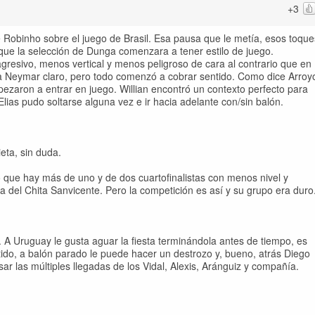
+3
de Robinho sobre el juego de Brasil. Esa pausa que le metía, esos toque
n que la selección de Dunga comenzara a tener estilo de juego.
resivo, menos vertical y menos peligroso de cara al contrario que en
ba Neymar claro, pero todo comenzó a cobrar sentido. Como dice Arroy
pezaron a entrar en juego. Willian encontró un contexto perfecto para
Elias pudo soltarse alguna vez e ir hacia adelante con/sin balón.
eta, sin duda.
 que hay más de uno y de dos cuartofinalistas con menos nivel y
 del Chita Sanvicente. Pero la competición es así y su grupo era duro
. A Uruguay le gusta aguar la fiesta terminándola antes de tiempo, es
rtido, a balón parado le puede hacer un destrozo y, bueno, atrás Diego
 las múltiples llegadas de los Vidal, Alexis, Aránguiz y compañía.