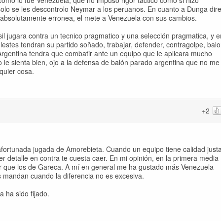
omo lo fue Venezuela, que no impuso rigor tactico como si hizo
solo se les descontrolo Neymar a los peruanos. En cuanto a Dunga dir
s absolutamente erronea, el mete a Venezuela con sus cambios.
l jugara contra un tecnico pragmatico y una selección pragmatica, y e
lestes tendran su partido soñado, trabajar, defender, contragolpe, bal
Argentina tendra que combatir ante un equipo que le aplicara mucho
o le sienta bien, ojo a la defensa de balón parado argentina que no me
lquier cosa.
+2
afortunada jugada de Amorebieta. Cuando un equipo tiene calidad justa
r detalle en contra te cuesta caer. En mi opinión, en la primera media
or que los de Gareca. A mí en general me ha gustado más Venezuela
es mandan cuando la diferencia no es excesiva.
a ha sido fijado.