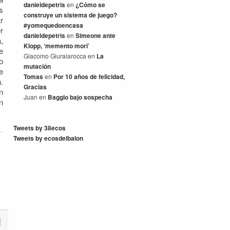
danieldepetris
en
¿Cómo se
s
construye un sistema de juego?
r
#yomequedoencasa
r
danieldepetris
en
Simeone ante
,
Klopp, ‘memento mori’
e
Giacomo Giuralarocca
en
La
o
mutación
e
Tomas
en
Por 10 años de felicidad,
.
Gracias
n
Juan
en
Baggio bajo sospecha
n
Tweets by 38ecos
Tweets by ecosdelbalon