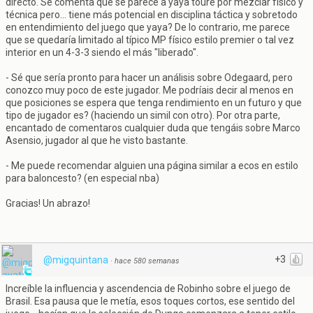
directo. Se comenta que se parece a yaya touré por mezclar físico y
técnica pero... tiene más potencial en disciplina táctica y sobretodo
en entendimiento del juego que yaya? De lo contrario, me parece
que se quedaría limitado al típico MP físico estilo premier o tal vez
interior en un 4-3-3 siendo el más "liberado".
- Sé que sería pronto para hacer un análisis sobre Odegaard, pero
conozco muy poco de este jugador. Me podríais decir al menos en
que posiciones se espera que tenga rendimiento en un futuro y que
tipo de jugador es? (haciendo un simil con otro). Por otra parte,
encantado de comentaros cualquier duda que tengáis sobre Marco
Asensio, jugador al que he visto bastante.
- Me puede recomendar alguien una página similar a ecos en estilo
para baloncesto? (en especial nba)
Gracias! Un abrazo!
+3
@migquintana
·
hace 580 semanas
Increíble la influencia y ascendencia de Robinho sobre el juego de
Brasil. Esa pausa que le metía, esos toques cortos, ese sentido del