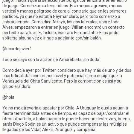
juego... hacían que la selección de Dunga comenzara a tener estilo
de juego. Comenzara a tener ideas. Era menos agresivo, menos
vertical y menos peligroso de cara al contrario que en los primeros
partidos, ya que no estaba Neymar claro, pero todo comenzó a
cobrar sentido. Como dice Arroyo, los dos laterales, sobre todo
Alves, empezaron a entrar en juego. Willian encontró un contexto
perfecto para lucir. E, incluso, ese raro Fernandinho-Elias pudo
soltarse alguna vez e ir hacia adelante con/sin balón.
@ricardojavier1
Todo se cayó con la acción de Amorebieta, sin duda.
Como decía ayer por Twitter, considero que hay más de uno y de dos
cuartofinalistas con menos nivel y potencial como equipo que la
Venezuela del Chita Sanvicente. Pero la competición es así y su
grupo era duro.
@hola
Yo no me atrevería a apostar por Chile. A Uruguay le gusta aguar la
fiesta terminándola antes de tiempo, es capaz de bajar/controlar el
ritmo al partido, a balón parado le puede hacer un destrozo y, bueno,
atrás Diego Godín es un activo que puede compensar las múltiples
llegadas de los Vidal, Alexis, Aránguiz y compañía.