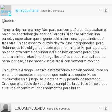
+1
@migquintana
·
hace 580 semanas
@sobris
Tener a Neymar era muy fácil para sus compañeros. Le pasaban el
balón, se apartaban (la labor de Tardelli), si acaso ofrecían una
pared, y esperaban que el genio culé hiciera una jugada individual
tras otra. En ese aspecto, quizás Ney falló no integrándoles, pero
Robinho les fue obligando desde el primer minuto. En parte porque
no tiene otra forma de sumar a día de hoy, en parte porque su
lectura e interpretación del juego lleva años siendo maravillosa. La
pena, por eso, es no haber visto a Brasil con Neymar y Robinho.
En cuanto a Arango... estuvo estratosférico a balón parado. Pero en
el resto de aspectos me parece que restó a su equipo. No se
involucraba en el juego, se le notaba muy pesado, desacertado...
Creo que el artículo de Eduardo se cumplió a la perfección, sólo que
su zurda encontró muchos momentos para brillar.
+1
LOCOMUYCUERDO
·
hace 580 semanas