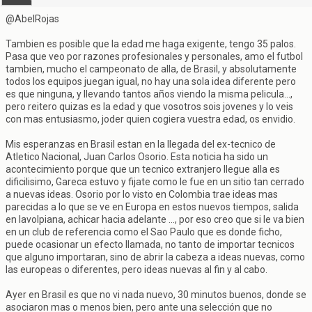
@AbelRojas
Tambien es posible que la edad me haga exigente, tengo 35 palos.
Pasa que veo por razones profesionales y personales, amo el futbol
tambien, mucho el campeonato de alla, de Brasil, y absolutamente
todos los equipos juegan igual, no hay una sola idea diferente pero
es que ninguna, y llevando tantos años viendo la misma pelicula...,
pero reitero quizas es la edad y que vosotros sois jovenes y lo veis
con mas entusiasmo, joder quien cogiera vuestra edad, os envidio.
Mis esperanzas en Brasil estan en la llegada del ex-tecnico de
Atletico Nacional, Juan Carlos Osorio. Esta noticia ha sido un
acontecimiento porque que un tecnico extranjero llegue alla es
dificilisimo, Gareca estuvo y fijate como le fue en un sitio tan cerrado
a nuevas ideas. Osorio por lo visto en Colombia trae ideas mas
parecidas a lo que se ve en Europa en estos nuevos tiempos, salida
en lavolpiana, achicar hacia adelante ..., por eso creo que si le va bien
en un club de referencia como el Sao Paulo que es donde ficho,
puede ocasionar un efecto llamada, no tanto de importar tecnicos
que alguno importaran, sino de abrir la cabeza a ideas nuevas, como
las europeas o diferentes, pero ideas nuevas al fin y al cabo.
Ayer en Brasil es que no vi nada nuevo, 30 minutos buenos, donde se
asociaron mas o menos bien, pero ante una selección que no