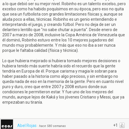
a lo que debió ser su mejor nivel. Robinho es un talento excelso, pero
excelso como ha habido poquísimos en su época, pero eso no quita
que sea un futbolista con grandes limitaciones físicas y, aunque se
aluda poco a ellas, técnicas. Robinho es un genio entendiendo e
interpretando el juego, y creando fútbol. Pero no deja de ser un
delantero lentillo que "no sabe chutar a puerta". Desde enero de
2007 a marzo de 2008, inclusive la Copa América de Venezuela que
él dominó, Robinho estuvo entre los 10 mejores jugadores del
mundo muy probablemente. Y más que eso no iba a ser nunca
porque le faltaba calidad (física y técnica).
Lo que hubiera mejorado si hubiera tomado mejores decisiones o
hubiera tenido más suerte habría sido el recuerdo que la gente
tendría en Europa de él. Porque carisma y magia le sobran para
haber pasado a la historia como algo precioso, y sin embargo no
queda nada de eso en la memoria de la gente. Pero en cuanto nivel
puro y duro, creo que entre 2007 y 2008 estuvo donde sus
condiciones le permitieron estar. Y fue uno de los mejores del
mundo, aunque lejos de Kaká y los jóvenes Cristiano y Messi, que ya
empezaban su tiranía.
+1
Abel Rojas
·
hace 580 semanas