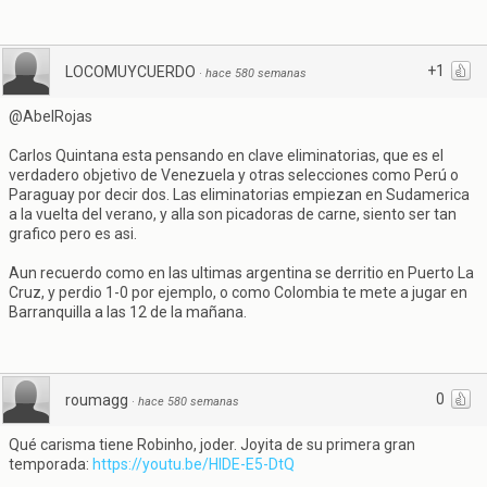
+1
LOCOMUYCUERDO
·
hace 580 semanas
@AbelRojas
Carlos Quintana esta pensando en clave eliminatorias, que es el
verdadero objetivo de Venezuela y otras selecciones como Perú o
Paraguay por decir dos. Las eliminatorias empiezan en Sudamerica
a la vuelta del verano, y alla son picadoras de carne, siento ser tan
grafico pero es asi.
Aun recuerdo como en las ultimas argentina se derritio en Puerto La
Cruz, y perdio 1-0 por ejemplo, o como Colombia te mete a jugar en
Barranquilla a las 12 de la mañana.
0
roumagg
·
hace 580 semanas
Qué carisma tiene Robinho, joder. Joyita de su primera gran
temporada:
https://youtu.be/HIDE-E5-DtQ