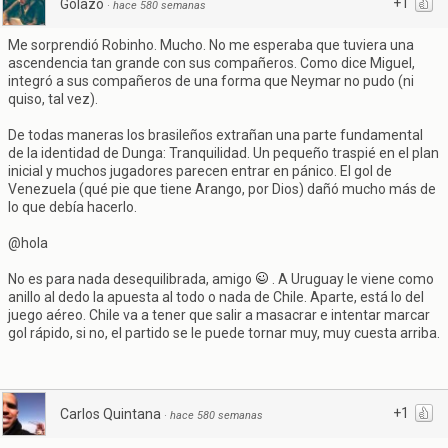
+1
Golazo
·
hace 580 semanas
Me sorprendió Robinho. Mucho. No me esperaba que tuviera una
ascendencia tan grande con sus compañeros. Como dice Miguel,
integró a sus compañeros de una forma que Neymar no pudo (ni
quiso, tal vez).
De todas maneras los brasileños extrañan una parte fundamental
de la identidad de Dunga: Tranquilidad. Un pequeño traspié en el plan
inicial y muchos jugadores parecen entrar en pánico. El gol de
Venezuela (qué pie que tiene Arango, por Dios) dañó mucho más de
lo que debía hacerlo.
@hola
No es para nada desequilibrada, amigo
. A Uruguay le viene como
anillo al dedo la apuesta al todo o nada de Chile. Aparte, está lo del
juego aéreo. Chile va a tener que salir a masacrar e intentar marcar
gol rápido, si no, el partido se le puede tornar muy, muy cuesta arriba.
+1
Carlos Quintana
·
hace 580 semanas