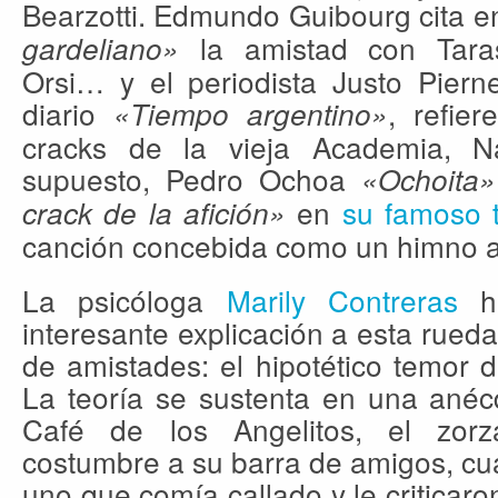
Bearzotti. Edmundo Guibourg cita e
la amistad con Tarasc
gardeliano»
Orsi… y el periodista Justo Piern
diario
, refie
«Tiempo argentino»
cracks de la vieja Academia, Nat
supuesto, Pedro Ochoa
«Ochoita»
en
su famoso
crack de la afición»
canción concebida como un himno a
La psicóloga
Marily Contreras
ha
interesante explicación a esta rueda
de amistades: el hipotético temor 
La teoría se sustenta en una anéc
Café de los Angelitos, el zorz
costumbre a su barra de amigos, cu
uno que comía callado y le criticar