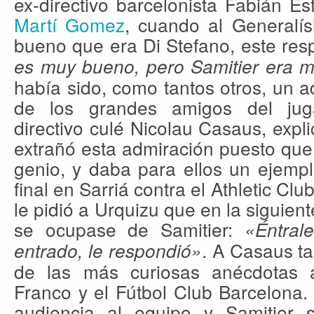
ex-directivo barcelonista Fabián Es
Martí Gomez
, cuando al Generalí
bueno que era Di Stefano, este res
es muy bueno, pero Samitier era m
había sido, como tantos otros, un 
de los grandes amigos del jug
directivo culé Nicolau Casaus, expl
extrañó esta admiración puesto que
genio, y daba para ellos un ejempl
final en Sarriá contra el Athletic Cl
le pidió a Urquizu que en la siguien
se ocupase de Samitier:
«Éntral
. A Casaus t
entrado, le respondió»
de las más curiosas anécdotas 
Franco y el Fútbol Club Barcelona.
audiencia al equipo y Samitier 