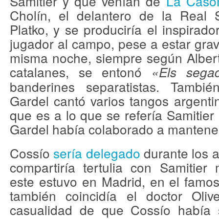
Samitier y que venían de
La Caso
Cholín, el delantero de la Real S
Platko, y se produciría el inspirado
jugador al campo, pese a estar gra
misma noche, siempre según Alberti
catalanes, se entonó
«Els sega
banderines separatistas. Tambi
Gardel cantó varios tangos argenti
que es a lo que se refería Samitie
Gardel había colaborado a mantener
Cossío
sería delegado
durante los a
compartiría tertulia con Samitier
este estuvo en Madrid, en el famos
también coincidía el doctor Oli
casualidad de que Cossío había 