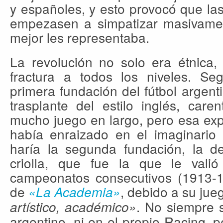
y españoles, y esto provocó que la
empezasen a simpatizar masivame
mejor les representaba.
La revolución no solo era étnica,
fractura a todos los niveles. Se
primera fundación del fútbol argen
trasplante del estilo inglés, care
mucho juego en largo, pero esa exp
había enraizado en el imaginario 
haría la segunda fundación, la d
criolla, que fue la que le vali
campeonatos consecutivos (1913-1
de
, debido a su ju
«La Academia»
. No siempre s
artístico, académico»
argentino, ni en el propio Racing, p