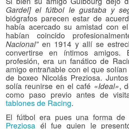
Si bien su amigo Guibourg dejó 
Gardel] el fútbol le gustaba y se
biógrafos parecen estar de acuer
había acercado su amistad con e
habían coincido profesionalm
en 1914 y allí se estrec
Nacional”
convertirse en íntimos amigos. E
profesión, era un fanático de Rac
amigo entrañable con el que solían c
de boxeo Nicolás Preziosa. Juntos
solía reunirse en el café
, 
«Ideal»
como paso previo antes de visit
tablones de Racing
.
El fútbol era pues una forma de s
Preziosa
él fue quien le present