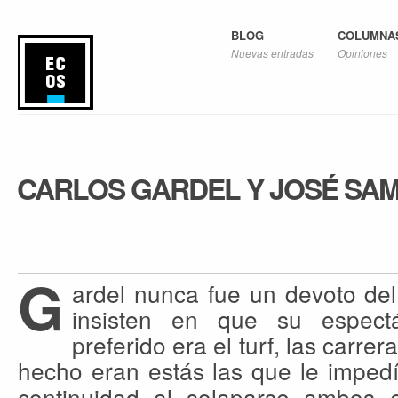
BLOG
COLUMNA
Nuevas entradas
Opiniones
CARLOS GARDEL Y JOSÉ SAMI
G
ardel nunca fue un devoto del 
insisten en que su espect
preferido era el turf, las carre
hecho eran estás las
que le impedía
continuidad al solaparse ambos 