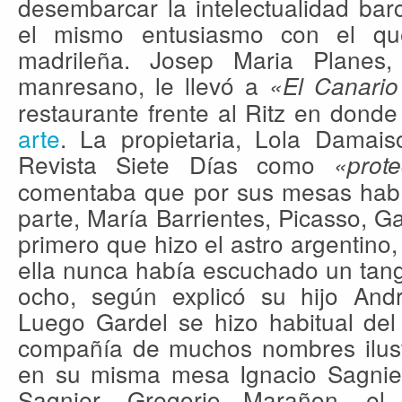
desembarcar la intelectualidad bar
el mismo entusiasmo con el qu
madrileña. Josep Maria Planes, 
manresano, le llevó a
«El Canario
restaurante frente al Ritz en dond
arte
. La propietaria, Lola Damais
Revista Siete Días como
«prot
comentaba que por sus mesas había
parte, María Barrientes, Picasso, G
primero que hizo el astro argentino,
ella nunca había escuchado un tango
ocho, según explicó su hijo And
Luego Gardel se hizo habitual del 
compañía de muchos nombres ilustr
en su misma mesa Ignacio Sagnier
Sagnier, Gregorio Marañon, el