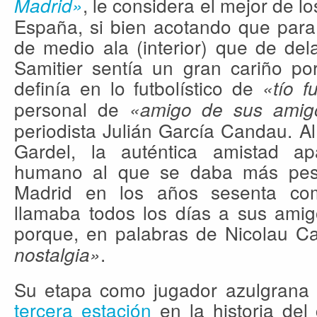
, le considera el mejor de l
Madrid»
España, si bien acotando que para
de medio ala (interior) que de del
Samitier sentía un gran cariño po
definía en lo futbolístico de
«tío f
personal de
«amigo de sus amig
periodista Julián García Candau. A
Gardel, la auténtica amistad a
humano al que se daba más pes
Madrid en los años sesenta como
llamaba todos los días a sus amig
porque, en palabras de Nicolau C
.
nostalgia»
Su etapa como jugador azulgrana 
tercera estación
en la historia del