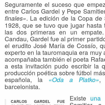
Seguramente el suceso que empezó
entre Carlos Gardel y Pepe Samitie
. La edición de la Copa de
finales»
1928, que se tuvo que jugar hasta 
las dos primeras en un empate.
Candau, Gardel fue al primer partido 
el erudito José María de Cossío, 
experto en la tauromaquia era muy af
acompañaba también el poeta Rafael
a esta invitación pudo escribir la
producción poética sobre fútbol más 
española, la
,
«Oda a Platko»
barcelonista.
Existe
una 
CARLOS GARDEL FUE
Samitier 