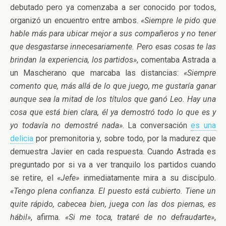
debutado pero ya comenzaba a ser conocido por todos,
organizó un encuentro entre ambos.
«Siempre le pido que
hable más para ubicar mejor a sus compañeros y no tener
que desgastarse innecesariamente. Pero esas cosas te las
brindan la experiencia, los partidos»
, comentaba Astrada a
un Mascherano que marcaba las distancias:
«Siempre
comento que, más allá de lo que juego, me gustaría ganar
aunque sea la mitad de los títulos que ganó Leo. Hay una
cosa que está bien clara, él ya demostró todo lo que es y
yo todavía no demostré nada»
. La conversación
es una
delicia
por premonitoria y, sobre todo, por la madurez que
demuestra Javier en cada respuesta. Cuando Astrada es
preguntado por si va a ver tranquilo los partidos cuando
se retire, el
«Jefe»
inmediatamente mira a su discípulo.
«Tengo plena confianza. El puesto está cubierto. Tiene un
quite rápido, cabecea bien, juega con las dos piernas, es
hábil»
, afirma.
«Si me toca, trataré de no defraudarte»
,