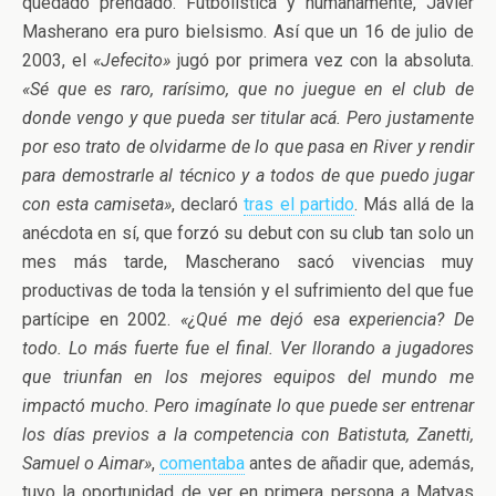
quedado prendado. Futbolística y humanamente, Javier
Masherano era puro bielsismo. Así que un 16 de julio de
2003, el
«Jefecito»
jugó por primera vez con la absoluta.
«Sé que es raro, rarísimo, que no juegue en el club de
donde vengo y que pueda ser titular acá. Pero justamente
por eso trato de olvidarme de lo que pasa en River y rendir
para demostrarle al técnico y a todos de que puedo jugar
con esta camiseta»
, declaró
tras el partido
. Más allá de la
anécdota en sí, que forzó su debut con su club tan solo un
mes más tarde, Mascherano sacó vivencias muy
productivas de toda la tensión y el sufrimiento del que fue
partícipe en 2002.
«¿Qué me dejó esa experiencia? De
todo. Lo más fuerte fue el final. Ver llorando a jugadores
que triunfan en los mejores equipos del mundo me
impactó mucho. Pero imagínate lo que puede ser entrenar
los días previos a la competencia con Batistuta, Zanetti,
Samuel o Aimar»
,
comentaba
antes de añadir que, además,
tuvo la oportunidad de ver en primera persona a Matyas