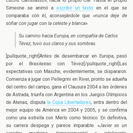
Cuchu Cambiasso»
, hacía lo propio Olé. Hasta el propio
Simeone se animó a
escribir un texto
en el que se
comparaba con él, aconsejándole que
«nunca deje de
soñar con jugar con la celeste y blanca»
.
Su camino hacia Europa, en compañía de Carlos
Tévez, tuvo sus claros y sus sombras.
[pullquote_right]Antes de desembarcar en Europa, pasó
por el Brasileirao con Tévez[/pullquote_right]Las
expectativas con Masche, evidentemente, se dispararon.
Comienza a jugar con Pellegrini en River, pronto se adueña
del centro del campo, gana el Clausura 2004 a las órdenes
de Astrada, triunfa con Argentina en los Juegos Olímpicos
de Atenas, disputa
la Copa Libertadores
, entra dentro del
mejor equipo de América en 2004 y 2005, y se confirma
como una estrella con Merlo como técnico. En definitiva,
su carrera despega y parece imparable.
«Javier es un