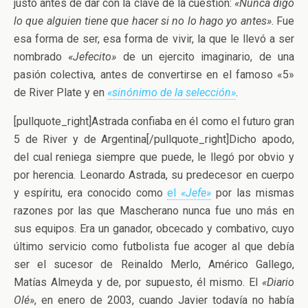
justo antes de dar con la clave de la cuestión:
«Nunca digo
lo que alguien tiene que hacer si no lo hago yo antes»
. Fue
esa forma de ser, esa forma de vivir, la que le llevó a ser
nombrado
«Jefecito»
de un ejercito imaginario, de una
pasión colectiva, antes de convertirse en el famoso «5»
de River Plate y en
«sinónimo de la selección»
.
[pullquote_right]Astrada confiaba en él como el futuro gran
5 de River y de Argentina[/pullquote_right]Dicho apodo,
del cual reniega siempre que puede, le llegó por obvio y
por herencia. Leonardo Astrada, su predecesor en cuerpo
y espíritu, era conocido como
el
«Jefe»
por las mismas
razones por las que Mascherano nunca fue uno más en
sus equipos. Era un ganador, obcecado y combativo, cuyo
último servicio como futbolista fue acoger al que debía
ser el sucesor de Reinaldo Merlo, Américo Gallego,
Matías Almeyda y de, por supuesto, él mismo. El
«Diario
Olé»
, en enero de 2003, cuando Javier todavía no había