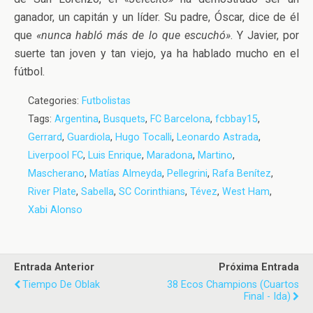
ganador, un capitán y un líder. Su padre, Óscar, dice de él
que
«nunca habló más de lo que escuchó»
. Y Javier, por
suerte tan joven y tan viejo, ya ha hablado mucho en el
fútbol.
Categories:
Futbolistas
Tags:
Argentina
,
Busquets
,
FC Barcelona
,
fcbbay15
,
Gerrard
,
Guardiola
,
Hugo Tocalli
,
Leonardo Astrada
,
Liverpool FC
,
Luis Enrique
,
Maradona
,
Martino
,
Mascherano
,
Matías Almeyda
,
Pellegrini
,
Rafa Benítez
,
River Plate
,
Sabella
,
SC Corinthians
,
Tévez
,
West Ham
,
Xabi Alonso
Entrada Anterior
Próxima Entrada
Tiempo De Oblak
38 Ecos Champions (Cuartos
Final - Ida)