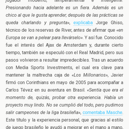
jugador moderno, temperamental e inteligente.
Presionando hacia adelante es un fiera. Además es un
chico al que le gusta aprender; después de las prácticas se
queda charlando y pregunta»
,
explicaba
Jorge Ghiso,
técnico de los reservas de River, antes de afirmar que
«en
Europa se van a pelear para llevárselo»
. Y así fue. Conocido
fue el interés del Ajax de Amsterdam y, durante cierto
tiempo, también se especuló con el Real Madrid, pero sus
pasos volvieron a resultar impredecibles. Tras un acuerdo
con Media Sports Investments, el cual era clave para
mantener la maltrecha caja de
«Los Millonarios»
, Javier
firmó con Corinthians en mayo de 2005 para acompañar a
Carlos Tévez en su aventura en Brasil.
«Sentía que era el
momento de, quizás, probar otra experiencia. Había un
proyecto muy lindo. No se cumplió del todo, pero pudimos
salir campeones de la liga brasileña»
,
comentaba Masche
.
Este título y la experiencia personal, que gracias al estilo
de juego brasileño le ayudó a mejorar en el mano a mano,