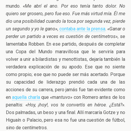
mundo.
«Me abrí el ano. Por eso tenía tanto dolor. No
quiero ser grosero, pero fue eso. Fue más virtud mía. Él me
dio una posibilidad cuando la toca por segunda vez, pierde
un segundo y yo le gano»
,
contaba ante la prensa
.
«Ganar o
perder un partido a veces es cuestión de centímetros»
, se
lamentaba Robben. En ese partido, después de completar
una Copa del Mundo maravillosa que le serviría para
volver a unir a bilardistas y menottistas, dejaría también la
verdadera explicación de su apodo. Ese que no siente
como propio; ese que no puede ser más acertado. Porque
su capacidad de liderazgo prendió cada una de las
acciones de su carrera, pero jamás fue tan evidente como
en
aquella charla
que
«mantuvo»
con Romero antes de los
penaltis:
«Hoy, ¡hoy!, vos te convertís en héroe. ¿Está?»
.
Dos palmadas, un beso y una final. Allí marcaría Gotze y no
Higuaín o Palacio, pero esa no fue una cuestión de fútbol,
sino de centímetros.