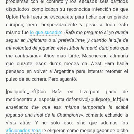
problemas con el contrato y los escasos seis partidos
disputados complicaban su reconocida intención de que
Upton Park fuera su escaparate para fichar por un grande
europeo, pero inesperadamente y pese a todo esto
mismo fue
lo que sucedió
:
«Rafa me preguntó si yo quería
seguir en Inglaterra o si prefería irme, y cuando le dije de
mi voluntad de jugar en este fútbol le metió duro para que
me contrataran»
. Años más tarde, Mascherano admitiría
que durante esos duros meses en West Ham había
pensado en volver a Argentina para intentar retomar el
pulso de su carrera. Pero aguantó.
[pullquote_left]Con Rafa en Liverpool pasó de
mediocentro a especialista defensivo[/pullquote_left]
«La
enseñanza fue que esa misma temporada la acabé
jugando una final de la Champions»
, comenta echando la
vista atrás. Y no sólo eso, sino que además los
aficionados
reds
le eligieron como mejor jugador de dicho