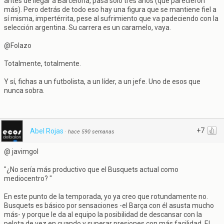
antes de llegar a Barcelona, pasa sólo tres años (que parecieron
más). Pero detrás de todo eso hay una figura que se mantiene fiel a
sí misma, impertérrita, pese al sufrimiento que va padeciendo con la
selección argentina. Su carrera es un caramelo, vaya.
@Folazo
Totalmente, totalmente.
Y sí, fichas a un futbolista, a un líder, a un jefe. Uno de esos que
nunca sobra.
+7
Abel Rojas
·
hace 590 semanas
@ javimgol
"¿No sería más productivo que el Busquets actual como
mediocentro? "
En este punto de la temporada, yo ya creo que rotundamente no.
Busquets es básico por sensaciones -el Barça con él asusta mucho
más- y porque le da al equipo la posibilidad de descansar con la
pelota de vez en cuando y superar presiones con más facilidad. El