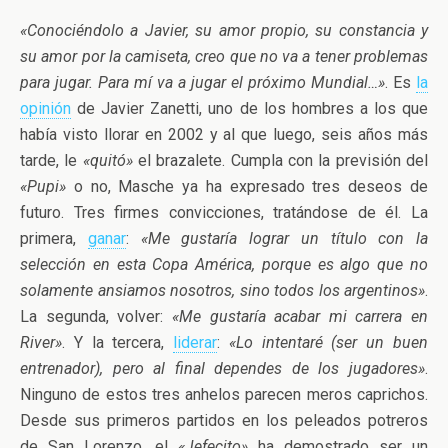
«Conociéndolo a Javier, su amor propio, su constancia y
su amor por la camiseta, creo que no va a tener problemas
para jugar. Para mí va a jugar el próximo Mundial…»
. Es
la
opinión
de Javier Zanetti, uno de los hombres a los que
había visto llorar en 2002 y al que luego, seis años más
tarde, le
«quitó»
el brazalete. Cumpla con la previsión del
«Pupi»
o no, Masche ya ha expresado tres deseos de
futuro. Tres firmes convicciones, tratándose de él. La
primera,
ganar
:
«Me gustaría lograr un título con la
selección en esta Copa América, porque es algo que no
solamente ansiamos nosotros, sino todos los argentinos»
.
La segunda, volver:
«Me gustaría acabar mi carrera en
River»
. Y la tercera,
liderar
:
«Lo intentaré (ser un buen
entrenador), pero al final dependes de los jugadores»
.
Ninguno de estos tres anhelos parecen meros caprichos.
Desde sus primeros partidos en los peleados potreros
de San Lorenzo, el
«Jefecito»
ha demostrado ser un