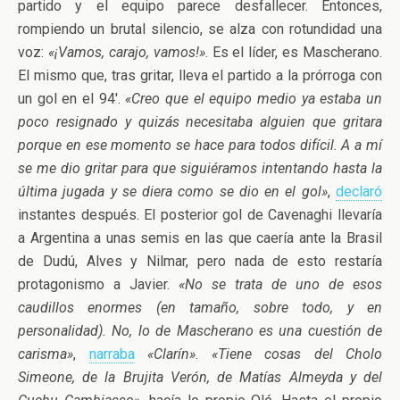
partido y el equipo parece desfallecer. Entonces,
rompiendo un brutal silencio, se alza con rotundidad una
voz:
«¡Vamos, carajo, vamos!»
. Es el líder, es Mascherano.
El mismo que, tras gritar, lleva el partido a la prórroga con
un gol en el 94′.
«Creo que el equipo medio ya estaba un
poco resignado y quizás necesitaba alguien que gritara
porque en ese momento se hace para todos difícil. A a mí
se me dio gritar para que siguiéramos intentando hasta la
última jugada y se diera como se dio en el gol»
,
declaró
instantes después. El posterior gol de Cavenaghi llevaría
a Argentina a unas semis en las que caería ante la Brasil
de Dudú, Alves y Nilmar, pero nada de esto restaría
protagonismo a Javier.
«No se trata de uno de esos
caudillos enormes (en tamaño, sobre todo, y en
personalidad). No, lo de Mascherano es una cuestión de
carisma»
,
narraba
«Clarín»
.
«Tiene cosas del Cholo
Simeone, de la Brujita Verón, de Matías Almeyda y del