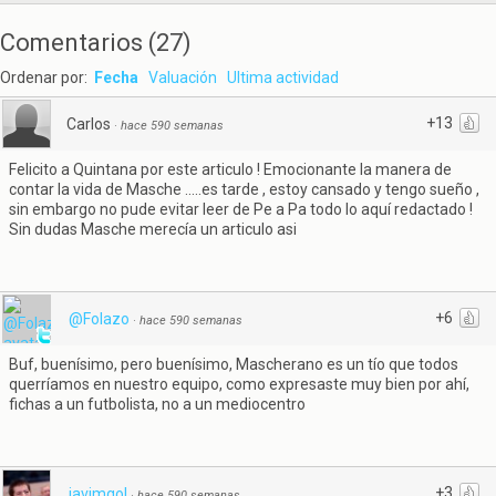
Comentarios
(
27
)
Ordenar por:
Fecha
Valuación
Ultima actividad
+13
Carlos
·
hace 590 semanas
Felicito a Quintana por este articulo ! Emocionante la manera de
contar la vida de Masche .....es tarde , estoy cansado y tengo sueño ,
sin embargo no pude evitar leer de Pe a Pa todo lo aquí redactado !
Sin dudas Masche merecía un articulo asi
+6
@Folazo
·
hace 590 semanas
Buf, buenísimo, pero buenísimo, Mascherano es un tío que todos
querríamos en nuestro equipo, como expresaste muy bien por ahí,
fichas a un futbolista, no a un mediocentro
+3
javimgol
·
hace 590 semanas