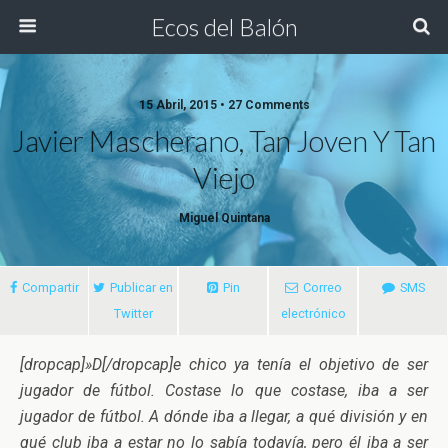
Ecos del Balón
15 Abril, 2015 • 27 Comments
Javier Mascherano, Tan Joven Y Tan
Viejo
Miguel Quintana
Compartir
Publicar en
Pin
Correo
SMS
Twitter
electrónico
[dropcap]»D[/dropcap]e chico ya tenía el objetivo de ser
jugador de fútbol. Costase lo que costase, iba a ser
jugador de fútbol. A dónde iba a llegar, a qué división y en
qué club iba a estar no lo sabía todavía, pero él iba
a ser