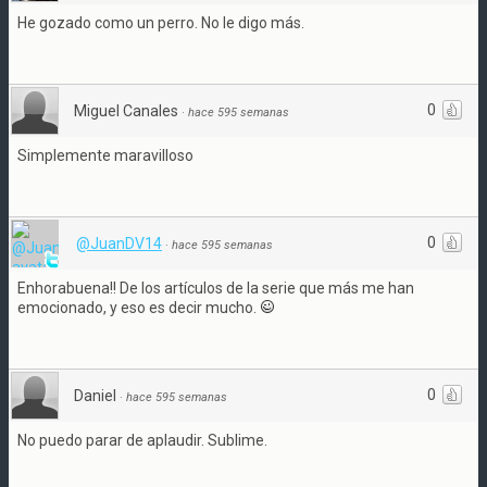
He gozado como un perro. No le digo más.
0
Miguel Canales
·
hace 595 semanas
Simplemente maravilloso
0
@JuanDV14
·
hace 595 semanas
Enhorabuena!! De los artículos de la serie que más me han
emocionado, y eso es decir mucho.
0
Daniel
·
hace 595 semanas
No puedo parar de aplaudir. Sublime.