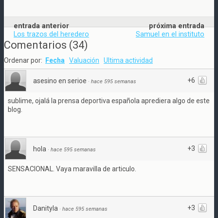
entrada anterior
próxima entrada
Los trazos del heredero
Samuel en el instituto
Comentarios
(
34
)
Ordenar por:
Fecha
Valuación
Ultima actividad
+6
asesino en serioe
·
hace 595 semanas
sublime, ojalá la prensa deportiva española aprediera algo de este
blog.
+3
hola
·
hace 595 semanas
SENSACIONAL. Vaya maravilla de articulo.
+3
Danityla
·
hace 595 semanas