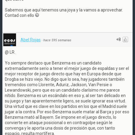
Sabemos que aquí tenemos una joya y la vamos a aprovechar.
Contad con ello
+8
Abel Rojas
·
hace 595 semanas
@ LR.
Yo siempre destaco que Benzema es un candidato
extremadamente serio a tener el mejor juego de espaldas y ser el
mejor receptor de juego directo que hay en Europa desde que
Drogba se hizo viejo. No digo que lo sea, hay jugadores también
tremendos como Llorente, Aduriz, Jackson, Van Persie o
Lewandowski, pero que es un candidato clarísimo me parece
nítido. Benzema es un escándalo en eso y, al ser tan delicado en
su juego y tan aparentemente ligero, se suele ignorar esa virtud.
Una virtud que es clave en los partidos en los que el Madrid suele
jugar a la contra. Por eso Benzema suele matar al Barça y por eso
Benzema mató al Bayern. Se impone en el juego directo, lo
convierte en ataque posicional o en contragolpe según le
convenga y le aporta una dosis de precisión que, con tanto
espacio, resulta mortífera.