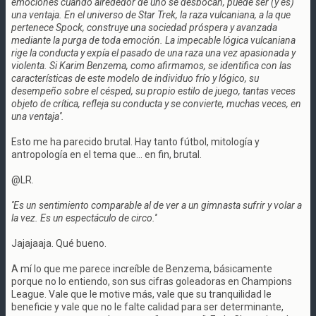
emociones cuando alrededor de uno se desbocan, puede ser (y es)
una ventaja. En el universo de Star Trek, la raza vulcaniana, a la que
pertenece Spock, construye una sociedad próspera y avanzada
mediante la purga de toda emoción. La impecable lógica vulcaniana
rige la conducta y expía el pasado de una raza una vez apasionada y
violenta. Si Karim Benzema, como afirmamos, se identifica con las
características de este modelo de individuo frío y lógico, su
desempeño sobre el césped, su propio estilo de juego, tantas veces
objeto de crítica, refleja su conducta y se convierte, muchas veces, en
una ventaja''.
Esto me ha parecido brutal. Hay tanto fútbol, mitología y
antropología en el tema que... en fin, brutal.
@LR.
''Es un sentimiento comparable al de ver a un gimnasta sufrir y volar a
la vez. Es un espectáculo de circo.''
Jajajaaja. Qué bueno.
A mí lo que me parece increíble de Benzema, básicamente
porque no lo entiendo, son sus cifras goleadoras en Champions
League. Vale que le motive más, vale que su tranquilidad le
beneficie y vale que no le falte calidad para ser determinante,