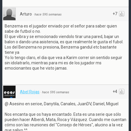
+7
Arturo
·
hace 595 semanas
Benzema es el jugador enviado por el señor para saber quien
sabe de futbol o no.
El que vibra y se emocionado viendolo tirar una pared, bajar un
balon o dando una asistencia, es que realmente le gusta el fubol.
Los del Benzema no presiona, Benzema gandul etc bastante
tiene ya
Yo lo tengo claro, el dia que vea a Karim correr sin sentido seguir
sin idolatrarlo, mientras para mi es de los jugador ms
emocionantes que he visto jamas.
+4
Abel Rojas
·
hace 595 semanas
@ Asesino en serioe, Danytila, Canales, JuanDV, Daniel, Miguel
Nos encanta que os haya encantado. Esta es una serie que sólo
pueden hacer Alberdi, Mata, Roca y Vázquez. Cuando me cuentan
cómo son las reuniones del "Consejo de Héroes", alucino a la vez
que salivo ^^