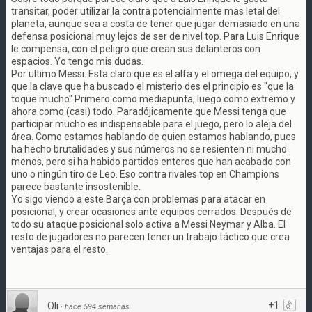
transitar, poder utilizar la contra potencialmente mas letal del
planeta, aunque sea a costa de tener que jugar demasiado en una
defensa posicional muy lejos de ser de nivel top. Para Luis Enrique
le compensa, con el peligro que crean sus delanteros con
espacios. Yo tengo mis dudas.
Por ultimo Messi. Esta claro que es el alfa y el omega del equipo, y
que la clave que ha buscado el misterio des el principio es "que la
toque mucho" Primero como mediapunta, luego como extremo y
ahora como (casi) todo. Paradójicamente que Messi tenga que
participar mucho es indispensable para el juego, pero lo aleja del
área. Como estamos hablando de quien estamos hablando, pues
ha hecho brutalidades y sus números no se resienten ni mucho
menos, pero si ha habido partidos enteros que han acabado con
uno o ningún tiro de Leo. Eso contra rivales top en Champions
parece bastante insostenible.
Yo sigo viendo a este Barça con problemas para atacar en
posicional, y crear ocasiones ante equipos cerrados. Después de
todo su ataque posicional solo activa a Messi Neymar y Alba. El
resto de jugadores no parecen tener un trabajo táctico que crea
ventajas para el resto.
+1
Oli
·
hace 594 semanas