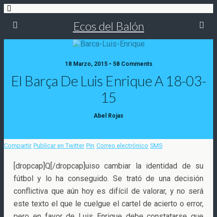
Ecos del Balón
18 Marzo, 2015 • 58 Comments
El Barça De Luis Enrique A 18-03-
15
Abel Rojas
Compartir
Publicar en Twitter
Pin
Correo electrónico
SMS
[dropcap]Q[/dropcap]uiso cambiar la identidad de su
fútbol y lo ha conseguido. Se trató de una decisión
conflictiva que aún hoy es difícil de valorar, y no será
este texto el que le cuelgue el cartel de acierto o error,
pero en favor de Luis Enrique
debe constatarse que