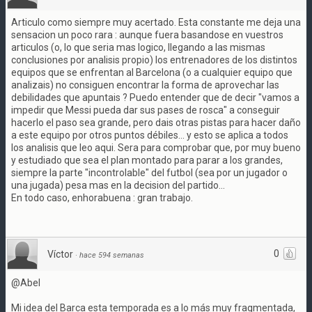
Articulo como siempre muy acertado. Esta constante me deja una
sensacion un poco rara : aunque fuera basandose en vuestros
articulos (o, lo que seria mas logico, llegando a las mismas
conclusiones por analisis propio) los entrenadores de los distintos
equipos que se enfrentan al Barcelona (o a cualquier equipo que
analizais) no consiguen encontrar la forma de aprovechar las
debilidades que apuntais ? Puedo entender que de decir "vamos a
impedir que Messi pueda dar sus pases de rosca" a conseguir
hacerlo el paso sea grande, pero dais otras pistas para hacer daño
a este equipo por otros puntos débiles... y esto se aplica a todos
los analisis que leo aqui. Sera para comprobar que, por muy bueno
y estudiado que sea el plan montado para parar a los grandes,
siempre la parte "incontrolable" del futbol (sea por un jugador o
una jugada) pesa mas en la decision del partido...
En todo caso, enhorabuena : gran trabajo.
0
Víctor
·
hace 594 semanas
@Abel
Mi idea del Barca esta temporada es a lo más muy fragmentada,