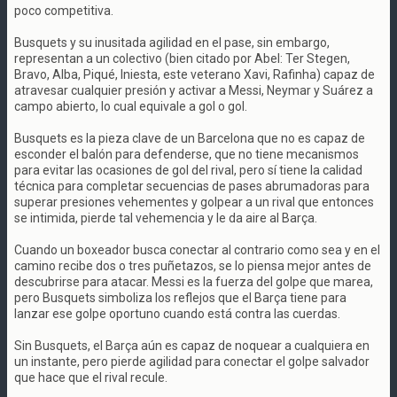
poco competitiva.
Busquets y su inusitada agilidad en el pase, sin embargo,
representan a un colectivo (bien citado por Abel: Ter Stegen,
Bravo, Alba, Piqué, Iniesta, este veterano Xavi, Rafinha) capaz de
atravesar cualquier presión y activar a Messi, Neymar y Suárez a
campo abierto, lo cual equivale a gol o gol.
Busquets es la pieza clave de un Barcelona que no es capaz de
esconder el balón para defenderse, que no tiene mecanismos
para evitar las ocasiones de gol del rival, pero sí tiene la calidad
técnica para completar secuencias de pases abrumadoras para
superar presiones vehementes y golpear a un rival que entonces
se intimida, pierde tal vehemencia y le da aire al Barça.
Cuando un boxeador busca conectar al contrario como sea y en el
camino recibe dos o tres puñetazos, se lo piensa mejor antes de
descubrirse para atacar. Messi es la fuerza del golpe que marea,
pero Busquets simboliza los reflejos que el Barça tiene para
lanzar ese golpe oportuno cuando está contra las cuerdas.
Sin Busquets, el Barça aún es capaz de noquear a cualquiera en
un instante, pero pierde agilidad para conectar el golpe salvador
que hace que el rival recule.