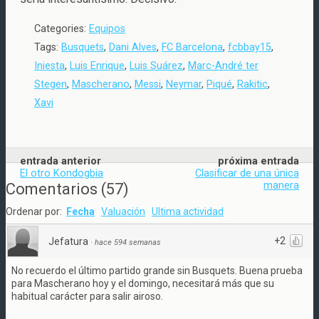
Categories:
Equipos
Tags:
Busquets
,
Dani Alves
,
FC Barcelona
,
fcbbay15
,
Iniesta
,
Luis Enrique
,
Luis Suárez
,
Marc-André ter
Stegen
,
Mascherano
,
Messi
,
Neymar
,
Piqué
,
Rakitic
,
Xavi
entrada anterior
próxima entrada
El otro Kondogbia
Clasificar de una única
manera
Comentarios
(
57
)
Ordenar por:
Fecha
Valuación
Ultima actividad
+2
Jefatura
·
hace 594 semanas
No recuerdo el último partido grande sin Busquets. Buena prueba
para Mascherano hoy y el domingo, necesitará más que su
habitual carácter para salir airoso.