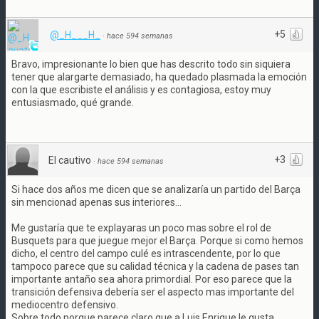
+5
@_H___H_
·
hace 594 semanas
Bravo, impresionante lo bien que has descrito todo sin siquiera
tener que alargarte demasiado, ha quedado plasmada la emoción
con la que escribiste el análisis y es contagiosa, estoy muy
entusiasmado, qué grande.
+3
El cautivo
·
hace 594 semanas
Si hace dos años me dicen que se analizaría un partido del Barça
sin mencionad apenas sus interiores...
Me gustaría que te explayaras un poco mas sobre el rol de
Busquets para que juegue mejor el Barça. Porque si como hemos
dicho, el centro del campo culé es intrascendente, por lo que
tampoco parece que su calidad técnica y la cadena de pases tan
importante antaño sea ahora primordial. Por eso parece que la
transición defensiva debería ser el aspecto mas importante del
mediocentro defensivo.
Sobre todo porque parece claro que a Luis Enrique le gusta