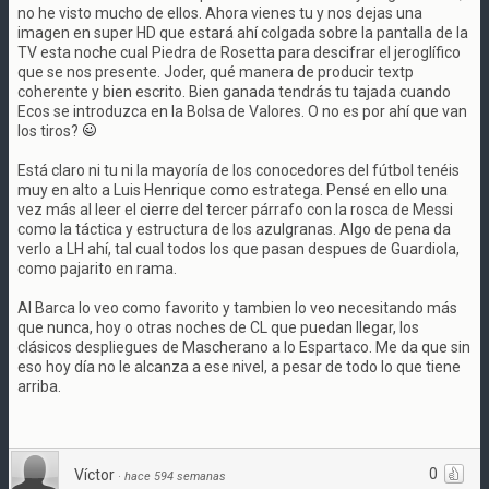
no he visto mucho de ellos. Ahora vienes tu y nos dejas una
imagen en super HD que estará ahí colgada sobre la pantalla de la
TV esta noche cual Piedra de Rosetta para descifrar el jeroglífico
que se nos presente. Joder, qué manera de producir textp
coherente y bien escrito. Bien ganada tendrás tu tajada cuando
Ecos se introduzca en la Bolsa de Valores. O no es por ahí que van
los tiros?
Está claro ni tu ni la mayoría de los conocedores del fútbol tenéis
muy en alto a Luis Henrique como estratega. Pensé en ello una
vez más al leer el cierre del tercer párrafo con la rosca de Messi
como la táctica y estructura de los azulgranas. Algo de pena da
verlo a LH ahí, tal cual todos los que pasan despues de Guardiola,
como pajarito en rama.
Al Barca lo veo como favorito y tambien lo veo necesitando más
que nunca, hoy o otras noches de CL que puedan llegar, los
clásicos despliegues de Mascherano a lo Espartaco. Me da que sin
eso hoy día no le alcanza a ese nivel, a pesar de todo lo que tiene
arriba.
0
Víctor
·
hace 594 semanas