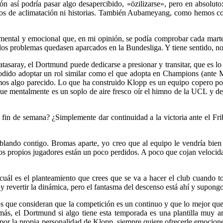
n así podría pasar algo desapercibido, «özilizarse», pero en absoluto:
odos de aclimatación ni historias. También Aubameyang, como hemos c
o mental y emocional que, en mi opinión, se podía comprobar cada mar
os problemas quedasen aparcados en la Bundesliga. Y tiene sentido, no 
tasaray, el Dortmund puede dedicarse a presionar y transitar, que es lo
podido adoptar un rol similar como el que adopta en Champions (ante
s algo parecido. Lo que ha construido Klopp es un equipo copero por n
 que mentalmente es un soplo de aire fresco oír el himno de la UCL y de
a fin de semana? ¿Simplemente dar continuidad a la victoria ante el Fr
blando contigo. Bromas aparte, yo creo que al equipo le vendría bien 
los propios jugadores están un poco perdidos. A poco que cojan velocid
cuál es el planteamiento que crees que se va a hacer el club cuando t
revertir la dinámica, pero el fantasma del descenso está ahí y supongo 
s que consideran que la competición es un continuo y que lo mejor que 
ás, el Dortmund si algo tiene esta temporada es una plantilla muy am
por la propia personalidad de Klopp, siempre quiere ofrecerle emocion