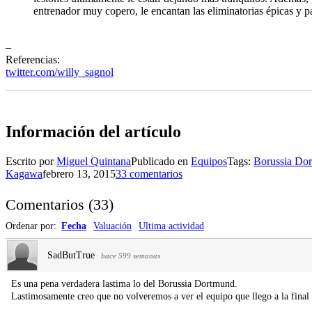
entrenador muy copero, le encantan las eliminatorias épicas y
–
Referencias:
twitter.com/willy_sagnol
Información del artículo
Escrito por
Miguel Quintana
Publicado en
Equipos
Tags:
Borussia Do
Kagawa
febrero 13, 2015
33 comentarios
Comentarios
(
33
)
Ordenar por:
Fecha
Valuación
Ultima actividad
SadButTrue
·
hace 599 semanas
Es una pena verdadera lastima lo del Borussia Dortmund.
Lastimosamente creo que no volveremos a ver el equipo que llego a la fina