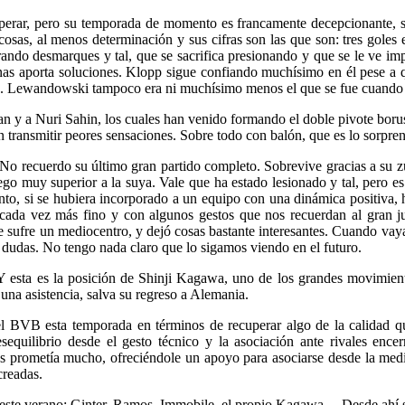
sperar, pero su temporada de momento es francamente decepcionante, 
 cosas, al menos determinación y sus cifras son las que son: tres gol
ando desmarques y tal, que se sacrifica presionando y que se le ve impl
nas aporta soluciones. Klopp sigue confiando muchísimo en él pese a q
ero. Lewandowski tampoco era ni muchísimo menos el que se fue cuando l
an y a Nuri Sahin, los cuales han venido formando el doble pivote borus
transmitir peores sensaciones. Sobre todo con balón, que es lo sorpre
 recuerdo su último gran partido completo. Sobrevive gracias a su zurda
 juego muy superior a la suya. Vale que ha estado lesionado y tal, pe
nto, si se hubiera incorporado a un equipo con una dinámica positiva,
e cada vez más fino y con algunos gestos que nos recuerdan al gran 
 sufre un mediocentro, y dejó cosas bastante interesantes. Cuando vay
dudas. No tengo nada claro que lo sigamos viendo en el futuro.
 esta es la posición de Shinji Kagawa, uno de los grandes movimien
na asistencia, salva su regreso a Alemania.
el BVB esta temporada en términos de recuperar algo de la calidad 
sequilibrio desde el gesto técnico y la asociación ante rivales encer
s prometía mucho, ofreciéndole un apoyo para asociarse desde la med
creadas.
do este verano: Ginter, Ramos, Immobile, el propio Kagawa… Desde ahí s