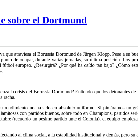
de sobre el Dortmund
ortiva que atraviesa el Borussia Dortmund de Jürgen Klopp. Pese a su 
 punto de ocupar, durante varias jornadas, su última posición. Los p
del fútbol europeo. ¿Resurgirá? ¿Por qué ha caído tan bajo? ¿Cómo e
»
.
enza la crisis del Borussia Dortmund? Entiendo que los detonantes de l
a racha.
 su rendimiento no ha sido en absoluto uniforme. Si pintáramos un g
calamitosas con partidos buenos, sobre todo en Champions, partidos ser
ctubre (recuerdo un pésimo partido ante el Colonia), el equipo empieza
ctando al clima social, a la estabilidad institucional y demás, pero su 