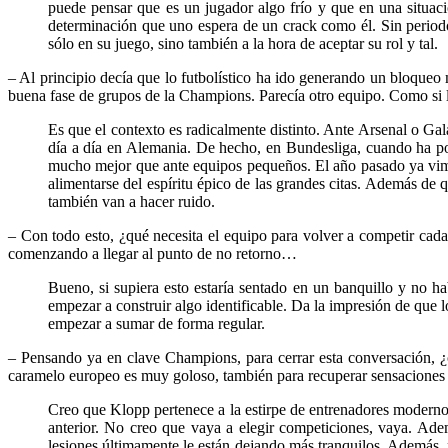
puede pensar que es un jugador algo frío y que en una situació
determinación que uno espera de un crack como él. Sin peri
sólo en su juego, sino también a la hora de aceptar su rol y tal.
– Al principio decía que lo futbolístico ha ido generando un bloque
buena fase de grupos de la Champions. Parecía otro equipo. Como si l
Es que el contexto es radicalmente distinto. Ante Arsenal o Gala
día a día en Alemania. De hecho, en Bundesliga, cuando ha 
mucho mejor que ante equipos pequeños. El año pasado ya vimo
alimentarse del espíritu épico de las grandes citas. Además de
también van a hacer ruido.
– Con todo esto, ¿qué necesita el equipo para volver a competir cad
comenzando a llegar al punto de no retorno…
Bueno, si supiera esto estaría sentado en un banquillo y no ha
empezar a construir algo identificable. Da la impresión de que 
empezar a sumar de forma regular.
– Pensando ya en clave Champions, para cerrar esta conversación, ¿
caramelo europeo es muy goloso, también para recuperar sensaciones y 
Creo que Klopp pertenece a la estirpe de entrenadores moderno
anterior. No creo que vaya a elegir competiciones, vaya. Adem
lesiones últimamente le están dejando más tranquilos. Además, 