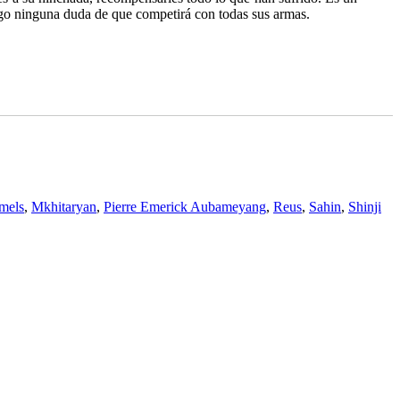
ngo ninguna duda de que competirá con todas sus armas.
mels
,
Mkhitaryan
,
Pierre Emerick Aubameyang
,
Reus
,
Sahin
,
Shinji