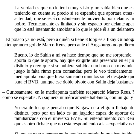
La verdad es que no le tenia muy visto y no sabía bien qué e
teniendo en cuenta su precio sí se esperaba que aportara otras
actividad, que se está constantemente moviendo por delante, tir
pobre. Técnicamente es limitado y sin espacio por delante ape
que lo está intentando amoldar a lo que le pide él a un delant
– El polaco ya no está, pero a quién si tiene Klopp es a Ilkay Gündog
la tempranero gol de Marco Reus, pero ante el Augsburgo no pudieron 
Bueno, lo de Sahin a mí ya hace tiempo que no me sorprende. No
aporta lo que te aporta, hay que exigirle una presencia en el
distinto y creo que si se hubiera subido a un barco en movimie
juego le falta ritmo para comandar, pero le veo técnicament
mediapunta para que fuera sumando minutos sin el desgaste que
para el BVB, aunque ese doble pivote con Sahin deja bastantes 
– Curiosamente, en la mediapunta también reapareció Marco Reus. Y
como se esperaba. Ni siquiera numéricamente hablando, con un gol y u
Yo era de los que pensaba que Kagawa era el gran fichaje d
distinto, pero por un lado es un jugador capaz de aportar de
familiarizada con el universo BVB. Su entendimiento con Reu
que es otro fichaje que no está respondiendo a las expectativas 
Si uno se para a pensar en lo que ha aportado lo que han traí