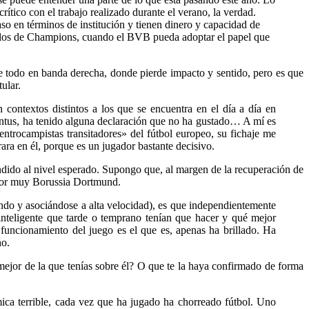
ítico con el trabajo realizado durante el verano, la verdad.
aso en términos de institución y tienen dinero y capacidad de
duelos de Champions, cuando el BVB pueda adoptar el papel que
e todo en banda derecha, donde pierde impacto y sentido, pero es que
ular.
contextos distintos a los que se encuentra en el día a día en
ventus, ha tenido alguna declaración que no ha gustado… A mí es
trocampistas transitadores» del fútbol europeo, su fichaje me
ara en él, porque es un jugador bastante decisivo.
ndido al nivel esperado. Supongo que, al margen de la recuperación de
ador muy Borussia Dortmund.
do y asociándose a alta velocidad), es que independientemente
teligente que tarde o temprano tenían que hacer y qué mejor
funcionamiento del juego es el que es, apenas ha brillado. Ha
ho.
mejor de la que tenías sobre él? O que te la haya confirmado de forma
ica terrible, cada vez que ha jugado ha chorreado fútbol. Uno