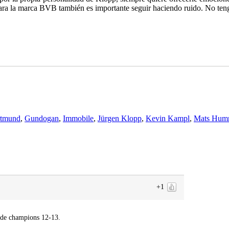
 para la marca BVB también es importante seguir haciendo ruido. No te
rtmund
,
Gundogan
,
Immobile
,
Jürgen Klopp
,
Kevin Kampl
,
Mats Hum
+1
l de champions 12-13.