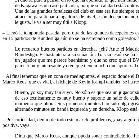
de Kagawa es un caso particular, porque su calidad está contrast
Una de las grandes fortalezas del club en esta era fue siempre 
atracción para fichar a jugadores de nivel, están decepcionand
le gusta, le va a ser muy útil a Klopp.
– Llegó la temporada pasada, pero otra de las grandes decepciones e
en 15 partidos de Bundesliga aún no se ha estrenado como goleador. Ni c
Le recuerdo buenos partidos en derecha, ¿eh? Ante el Madrid 
Bundesliga. Es bastante rara su situación. Tras su lesión se h
un jugador que me parece buenísimo y que no creo que el BVB 
pareció muy interesante y creo que tiene mucho que aportar al e
– Al final tenemos que en zona de mediapuntas, el espacio donde el D
Marco Reus, que es vital, el fichaje de Kevin Kampl también se ha r
Bueno, yo soy muy fan suyo. No sólo es que sea un jugador su
de eso técnicamente es muy bueno y supone un salto de cali
momento que ahora. Sus primeros minutos han sido algo grises
alternado minutos en banda izquierda y en derecha, Klopp está
– Por curiosidad, dentro de todo este mar de problemas, ¿hay algún f
positiva, vaya.
Diría que Marco Reus, aunque pueda sonar contradictorio. Pes