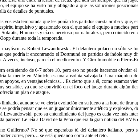
, el equipo se ha visto muy obligado a que las soluciones posicional
lá de detalles de puntuales.
s esta temporada que les ponían los partidos cuesta arriba y que, en 
espíritu impulsivo y apasionado con el que sale el equipo a muchos parti
e Sokratis, Hummels y cía es nervioso por naturaleza, pero coincido en
 Klopp durante toda la temporada.
en mayúsculas: Robert Lewandowski. El delantero polaco no sólo se f
mas que podría ir encontrando el Dortmund en partidos de índole muy d
vo. A veces, incluso, parecía el mediocentro. Y Ciro Immobile o Pierre
ern está siendo de 6-7 sobre 10, pero eso no puede hacernos olvidar 
ría la mente en Múnich, es una absoluta salvajada. Una máquina de 
 en apoyos, en ventajas técnicas… Es cierto que a él, como estamos vie
 muy sensible, ya que se convirtió en el foco del juego durante algún t
 ofrecía un plan de ataque.
imitado, aunque se ve cierta evolución en su juego a la hora de tirar a
e podría pensar que es un jugador únicamente atlético y explosivo, de 
 Lewandowski, pero su entendimiento del juego es cada vez más interes
 parecer. Le leía a David de la Peña que era la gran noticia del BVB e
no Guillermo? No sé que esperabas tú del delantero italiano, pero 
oder correr, pero… se está quedando corto ante el reto.