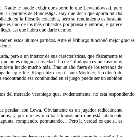
sí. Nadie le puede exigir que aporte lo que Lewandowski, pero
es en 15 partidos de Bundesliga. Hay que decir que aporta mucha
icado en la filosofía colectiva, pero su rendimiento es bastante
ue es uno de los más criticados por prensa y entorno, y parece
legó, así que habrá que darle tiempo.
ser en estos últimos partidos. Ante el Friburgo funcionó mejor gracias
ndente.
, pero a un interior de sus características, que físicamente te
ro es que no es ninguna novedad. Lo de Gündogan es un caso muy
 hubiera lucido mucho más. Tras un año fuera de los terrenos de
jugador que fue. Klopp hizo con él «un Modric», le colocó de
a encontrando esa continuidad en el juego puede ser un subidón
tos del mercado veraniego que, evidentemente, no está respondiendo
que perdían con Lewa. Obviamente es un jugador radicalmente
rados, y por otro es una bala transitando que está totalmente
iapunta, rompiendo, permutando… Pero la verdad es que sí, es
e puede entender una parte de lo que está pasando este año. Lo