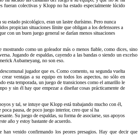
es fueran colectivas y Klopp no ha estado especialmente lúcido
su estado psicológico, eran un lastre durísimo. Pero nunca
dos propician situaciones límite que obligan a los defensores a
 que con un buen juego general se darían menos situaciones
ue mostrando como un goleador más o menos fiable, como dices, sino
iversa. Jugando de espaldas, cayendo a las bandas o siendo un excelso
-Emerick Aubameyang, no son eso.
el descomunal jugador que es. Como comento, su segunda vuelta
crear ventajas a su equipo en todos los aspectos, no sólo en
ndo esta temporada, un juego de transiciones como el amarillo le
iempo y sin él hay que empezar a diseñar cosas prácticamente de
poyos y tal, se intuye que Klopp está trabajando mucho con él,
poca pausa, de poco juego interior, creo que sí ha
ante. Su juego de espaldas, su forma de asociarse, sus apoyos
ste año y estoy bastante de acuerdo.
se han venido confirmando los peores presagios. Hay que decir que