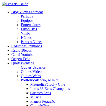
Blog
Nuevas entradas
Partidos
Equipos
Entrenadores
Futbolistas
Vinilo
Héroes
Pares o Nones
Columnas
Opiniones
Radio 38ecos
Canal Youtube
Origen Ecos
Quotes
Ventana
Quotes Usuarios
Quotes Vídeos
Quotes Webs
Portfolio
Silencio, se mira
Magnolia
Fútbol y Cine
Intros 38 Ecos Champions
Cuentos Ecos
Música
Planeta Pequeño
CapituloTres