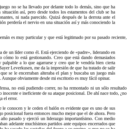
e juego no se ha llevado por delante todo lo demás, sino que ha
 situación así, pero desde todos los estamentos del club se ha
nantes, ni nada parecido. Quizá después de la derrota ante el
ón perdería el nervio en una situación así y más conociendo la
emán es muy particular y que está legitimado por su pasado reciente,
a de un líder como él. Está ejerciendo de «padre», liderando en
ndo cómo lo está gestionando. Creo que está dando demasiados
palpable a lo que agarrarse y creo que le vendría bien cierta
ayer Leverkusen, me da la impresión de que ha tratado de salir
que se le encerraban alteraba el plan y buscaba un juego más
. Aunque obviamente desde mi escritorio es muy fácil opinar.
ensa, no está pudiendo correr, no ha remontado ni un sólo resultado
o inocente e ineficiente de su ataque posicional. De ahí nace todo, ¿no
 el error.
e le conocen y le ceden el balón es evidente que es uno de sus
go posicional fuera entonces mucho mejor que el de ahora. Pero
l año pasado y ejerció un liderazgo importantísimo. Con medio
acaban adelante muchísimos partidos ante equipos encerrados que
do ha sacado las castañas del fuego a su equipo, y que no se ha