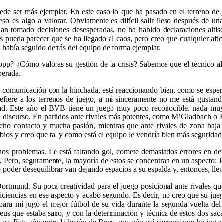
puede ser más ejemplar. En este caso lo que ha pasado en el terreno d
so es algo a valorar. Obviamente es difícil salir ileso después de una
han tomado decisiones desesperadas, no ha habido declaraciones altiso
eda parecer que se ha llegado al caos, pero creo que cualquier afici
había seguido detrás del equipo de forma ejemplar.
opp? ¿Cómo valoras su gestión de la crisis? Sabemos que el técnico al
perada.
e comunicación con la hinchada, está reaccionando bien, como se esper
 refiere a los terrenos de juego, a mí sinceramente no me está gusta
dad. Este año el BVB tiene un juego muy poco reconocible, nada muy 
 discurso. En partidos ante rivales más potentes, como M’Gladbach o B
cho contacto y mucha pasión, mientras que ante rivales de zona baja 
ios y creo que tal y como está el equipo le vendría bien más seguridad
os problemas. Le está faltando gol, comete demasiados errores en def
… Pero, seguramente, la mayoría de estos se concentran en un aspecto: l
oder desequilibrar van dejando espacios a su espalda y, entonces, llega
Dortmund. Su poca creatividad para el juego posicional ante rivales qu
ciencias en ese aspecto y acabó segundo. Es decir, no creo que su jue
ara mí jugó el mejor fútbol de su vida durante la segunda vuelta de
Reus que estaba sano, y con la determinación y técnica de estos dos s
ivas. Este año entre la lesión de Reus, que aún así siempre que ha juga