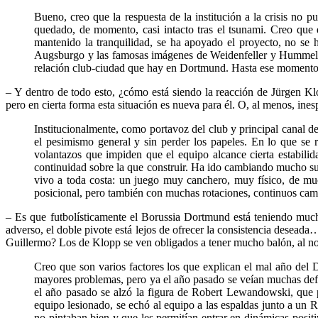
Bueno, creo que la respuesta de la institución a la crisis no 
quedado, de momento, casi intacto tras el tsunami. Creo que e
mantenido la tranquilidad, se ha apoyado el proyecto, no se 
Augsburgo y las famosas imágenes de Weidenfeller y Hummels pu
relación club-ciudad que hay en Dortmund. Hasta ese momento 
– Y dentro de todo esto, ¿cómo está siendo la reacción de Jürgen Kl
pero en cierta forma esta situación es nueva para él. O, al menos, ines
Institucionalmente, como portavoz del club y principal canal d
el pesimismo general y sin perder los papeles. En lo que se
volantazos que impiden que el equipo alcance cierta estabili
continuidad sobre la que construir. Ha ido cambiando mucho su
vivo a toda costa: un juego muy canchero, muy físico, de mu
posicional, pero también con muchas rotaciones, continuos camb
– Es que futbolísticamente el Borussia Dortmund está teniendo much
adverso, el doble pivote está lejos de ofrecer la consistencia deseada
Guillermo? Los de Klopp se ven obligados a tener mucho balón, al no p
Creo que son varios factores los que explican el mal año del 
mayores problemas, pero ya el año pasado se veían muchas defi
el año pasado se alzó la figura de Robert Lewandowski, que p
equipo lesionado, se echó al equipo a las espaldas junto a un 
no pintaban bien y que les permitían entrar en dinámicas posit