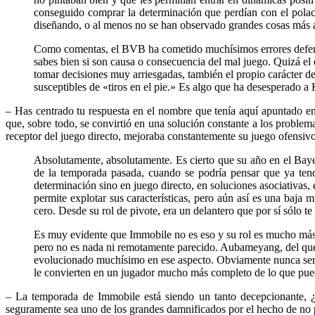
conseguido comprar la determinación que perdían con el polaco
diseñando, o al menos no se han observado grandes cosas más al
Como comentas, el BVB ha cometido muchísimos errores defensivo
sabes bien si son causa o consecuencia del mal juego. Quizá el 
tomar decisiones muy arriesgadas, también el propio carácter d
susceptibles de «tiros en el pie.» Es algo que ha desesperado a
– Has centrado tu respuesta en el nombre que tenía aquí apuntado 
que, sobre todo, se convirtió en una solución constante a los proble
receptor del juego directo, mejoraba constantemente su juego ofensi
Absolutamente, absolutamente. Es cierto que su año en el Bay
de la temporada pasada, cuando se podría pensar que ya tend
determinación sino en juego directo, en soluciones asociativas,
permite explotar sus características, pero aún así es una baja
cero. Desde su rol de pivote, era un delantero que por sí sólo te
Es muy evidente que Immobile no es eso y su rol es mucho más l
pero no es nada ni remotamente parecido. Aubameyang, del que s
evolucionado muchísimo en ese aspecto. Obviamente nunca será
le convierten en un jugador mucho más completo de lo que pueda
– La temporada de Immobile está siendo un tanto decepcionante, ¿
seguramente sea uno de los grandes damnificados por el hecho de no p