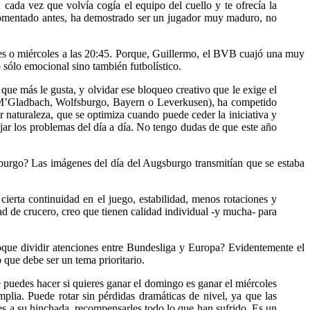
 cada vez que volvía cogía el equipo del cuello y te ofrecía la
omentado antes, ha demostrado ser un jugador muy maduro, no
tes o miércoles a las 20:45. Porque, Guillermo, el BVB cuajó una muy
sólo emocional sino también futbolístico.
 que más le gusta, y olvidar ese bloqueo creativo que le exige el
 M’Gladbach, Wolfsburgo, Bayern o Leverkusen), ha competido
aturaleza, que se optimiza cuando puede ceder la iniciativa y
jar los problemas del día a día. No tengo dudas de que este año
iburgo? Las imágenes del día del Augsburgo transmitían que se estaba
cierta continuidad en el juego, estabilidad, menos rotaciones y
ad de crucero, creo que tienen calidad individual -y mucha- para
oque dividir atenciones entre Bundesliga y Europa? Evidentemente el
que debe ser un tema prioritario.
puedes hacer si quieres ganar el domingo es ganar el miércoles
plia. Puede rotar sin pérdidas dramáticas de nivel, ya que las
es a su hinchada, recompensarles todo lo que han sufrido. Es un