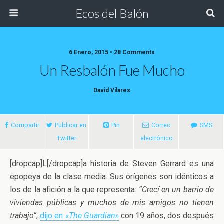
Ecos del Balón
6 Enero, 2015 • 28 Comments
Un Resbalón Fue Mucho
David Vilares
Compartir
Publicar en
Pin
Correo
SMS
Twitter
electrónico
[dropcap]L[/dropcap]a historia de Steven Gerrard es una
epopeya de la clase media. Sus orígenes son idénticos a
los de la afición a la que representa:
“Crecí en un barrio de
viviendas públicas y muchos de mis amigos no
tienen
trabajo”
,
dijo en
«The Guardian»
con 19 años, dos después