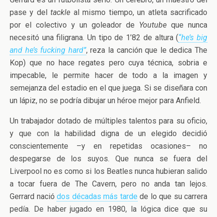
pase y del
tackle
al mismo tiempo, un atleta sacrificado
por el colectivo y un goleador de
Youtube
que nunca
necesitó una filigrana. Un tipo de 1’82 de altura (
“he’s big
and he’s fucking hard”
, reza la canción que le dedica The
Kop) que no hace regates pero cuya técnica, sobria e
impecable, le permite hacer de todo a la imagen y
semejanza del estadio en el que juega. Si se diseñara con
un lápiz, no se podría dibujar un héroe mejor para Anfield.
Un trabajador dotado de múltiples talentos para su oficio,
y que con la habilidad digna de un elegido decidió
conscientemente –y en repetidas ocasiones– no
despegarse de los suyos. Que nunca se fuera del
Liverpool no es como si los Beatles nunca hubieran salido
a tocar fuera de The Cavern, pero no anda tan lejos.
Gerrard nació
dos décadas más tarde
de lo que su carrera
pedía. De haber jugado en 1980, la lógica dice que su