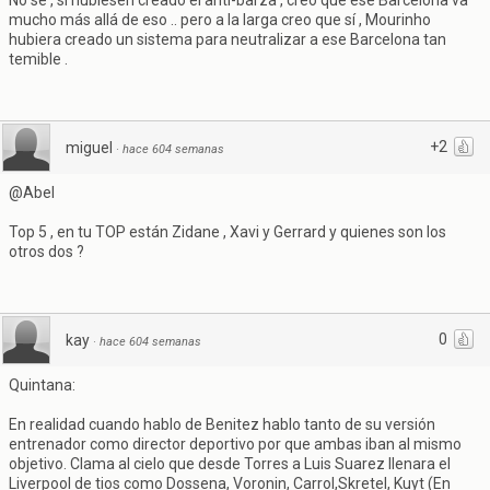
No sé , si hubiesen creado el anti-barza , creo que ese Barcelona va
mucho más allá de eso .. pero a la larga creo que sí , Mourinho
hubiera creado un sistema para neutralizar a ese Barcelona tan
temible .
+2
miguel
·
hace 604 semanas
@Abel
Top 5 , en tu TOP están Zidane , Xavi y Gerrard y quienes son los
otros dos ?
0
kay
·
hace 604 semanas
Quintana:
En realidad cuando hablo de Benitez hablo tanto de su versión
entrenador como director deportivo por que ambas iban al mismo
objetivo. Clama al cielo que desde Torres a Luis Suarez llenara el
Liverpool de tios como Dossena, Voronin, Carrol,Skretel, Kuyt (En