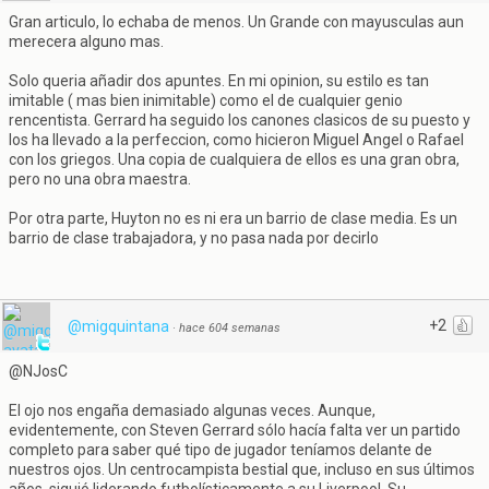
Gran articulo, lo echaba de menos. Un Grande con mayusculas aun
merecera alguno mas.
Solo queria añadir dos apuntes. En mi opinion, su estilo es tan
imitable ( mas bien inimitable) como el de cualquier genio
rencentista. Gerrard ha seguido los canones clasicos de su puesto y
los ha llevado a la perfeccion, como hicieron Miguel Angel o Rafael
con los griegos. Una copia de cualquiera de ellos es una gran obra,
pero no una obra maestra.
Por otra parte, Huyton no es ni era un barrio de clase media. Es un
barrio de clase trabajadora, y no pasa nada por decirlo
+2
@migquintana
·
hace 604 semanas
@NJosC
El ojo nos engaña demasiado algunas veces. Aunque,
evidentemente, con Steven Gerrard sólo hacía falta ver un partido
completo para saber qué tipo de jugador teníamos delante de
nuestros ojos. Un centrocampista bestial que, incluso en sus últimos