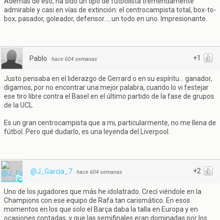
Además de eso, ha sido un tipo de futbolista tremendamente
admirable y casi en vías de extinción: el centrocampista total, box-to-
box, pasador, goleador, defensor.....un todo en uno. Impresionante.
+1
Pablo
·
hace 604 semanas
Justo pensaba en el liderazgo de Gerrard o en su espíritu... ganador,
digamos, por no encontrar una mejor palabra, cuando lo vi festejar
ese tiro libre contra el Basel en el último partido de la fase de grupos
de la UCL.
Es un gran centrocampista que a mi, particularmente, no me llena de
fútbol. Pero qué dudarlo, es una leyenda del Liverpool.
+2
@J_Garcia_7
·
hace 604 semanas
Uno de los jugadores que más he idolatrado. Crecí viéndole en la
Champions con ese equipo de Rafa tan carismático. En esos
momentos en los que solo el Barça daba la talla en Europa y en
ocasiones contadas, y que las semifinales eran dominadas por los