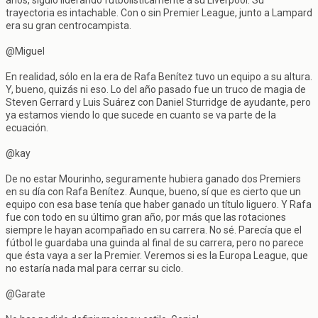
años, siguió liderando futbolísticamente a su Liverpool. Su
trayectoria es intachable. Con o sin Premier League, junto a Lampard
era su gran centrocampista.
@Miguel
En realidad, sólo en la era de Rafa Benítez tuvo un equipo a su altura.
Y, bueno, quizás ni eso. Lo del año pasado fue un truco de magia de
Steven Gerrard y Luis Suárez con Daniel Sturridge de ayudante, pero
ya estamos viendo lo que sucede en cuanto se va parte de la
ecuación.
@kay
De no estar Mourinho, seguramente hubiera ganado dos Premiers
en su día con Rafa Benítez. Aunque, bueno, sí que es cierto que un
equipo con esa base tenía que haber ganado un título liguero. Y Rafa
fue con todo en su último gran año, por más que las rotaciones
siempre le hayan acompañado en su carrera. No sé. Parecía que el
fútbol le guardaba una guinda al final de su carrera, pero no parece
que ésta vaya a ser la Premier. Veremos si es la Europa League, que
no estaría nada mal para cerrar su ciclo.
@Garate