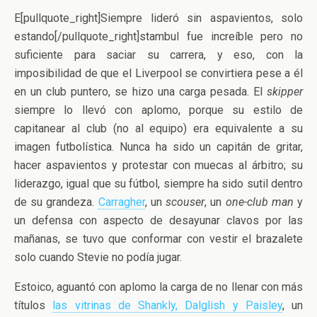
E[pullquote_right]Siempre lideró sin aspavientos, solo
estando[/pullquote_right]stambul fue increíble pero no
suficiente para saciar su carrera, y eso, con la
imposibilidad de que el Liverpool se convirtiera pese a él
en un club puntero, se hizo una carga pesada. El
skipper
siempre lo llevó con aplomo, porque su estilo de
capitanear al club (no al equipo) era equivalente a su
imagen futbolística. Nunca ha sido un capitán de gritar,
hacer aspavientos y protestar con muecas al árbitro; su
liderazgo, igual que su fútbol, siempre ha sido sutil dentro
de su grandeza.
Carragher
, un
scouser
, un
one-club man
y
un defensa con aspecto de desayunar clavos por las
mañanas, se tuvo que conformar con vestir el brazalete
solo cuando Stevie no podía jugar.
Estoico, aguantó con aplomo la carga de no llenar con más
títulos
las vitrinas de Shankly, Dalglish y Paisley
, un