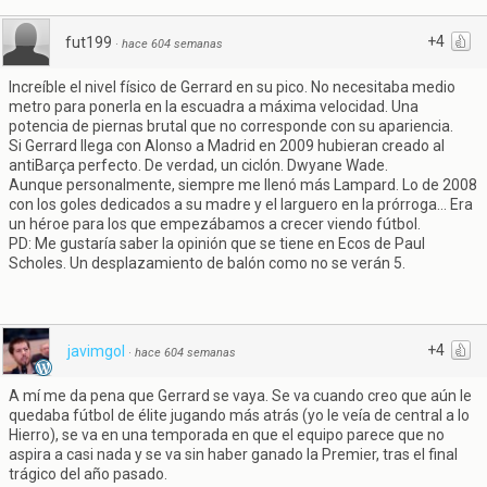
+4
fut199
·
hace 604 semanas
Increíble el nivel físico de Gerrard en su pico. No necesitaba medio
metro para ponerla en la escuadra a máxima velocidad. Una
potencia de piernas brutal que no corresponde con su apariencia.
Si Gerrard llega con Alonso a Madrid en 2009 hubieran creado al
antiBarça perfecto. De verdad, un ciclón. Dwyane Wade.
Aunque personalmente, siempre me llenó más Lampard. Lo de 2008
con los goles dedicados a su madre y el larguero en la prórroga... Era
un héroe para los que empezábamos a crecer viendo fútbol.
PD: Me gustaría saber la opinión que se tiene en Ecos de Paul
Scholes. Un desplazamiento de balón como no se verán 5.
+4
javimgol
·
hace 604 semanas
A mí me da pena que Gerrard se vaya. Se va cuando creo que aún le
quedaba fútbol de élite jugando más atrás (yo le veía de central a lo
Hierro), se va en una temporada en que el equipo parece que no
aspira a casi nada y se va sin haber ganado la Premier, tras el final
trágico del año pasado.