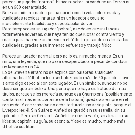
parece un jugador "normal". Ni rico ni pobre, ni conduce un Ferrari ni
en un 600 destartalado.
No es un niño mimado, que ha nacido con la vida solucionada y
cualidades técnicas innatas, ni es un jugador exquisito
increíblemente habilidoso y espectacular de ver.
Pero tampoco es un jugador "pobre", nacido en circunstancias
totalmente adversas, que haya tenido que luchar contra viento y
marea para hacerse un hueco en el fútbol a pesar de sus limitadas
cualidades, gracias a su inmenso esfuerzo y trabajo físico.
Parece un jugador normal, pero no lo es, ni mucho menos. Es un
mito, una leyenda, que no pasa desapercibido, a pesar de conducir
un Megane o un C4.
Lo de Steven Gerrard no se explica con palabras. Cualquier
aficionado al fútbol, incluso sin haber visto más de 20 partidos suyos,
siente algo especial con este jugador. Es un símbolo, aunque no se
describir qué simboliza. Una pena que no haya disfrutado de más
títulos, porque se los merecía,aunque esa Champions (posiblemente
con la final más emocionante de la historia) quedará siempre en el
recuerdo. Y ese resbalón no debe torturarle, no sería justo, porque el
Liverpool es él. Sin Suárez, Anfield se quedó sin su estrella, sin su
goleador. Pero sin Gerrard... Anfield se queda vacío, sin alma, sin su
líder, su capitán, su guía, su esencia. Y eso es mucho, mucho más
difícil de sustituir.