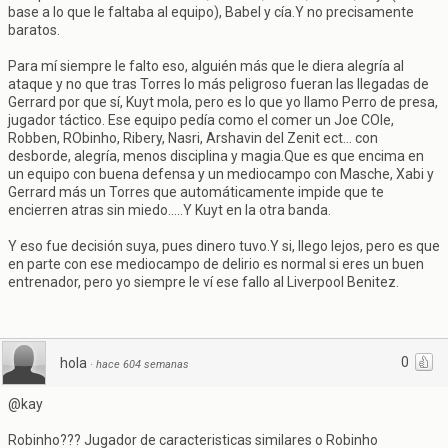
base a lo que le faltaba al equipo), Babel y cía.Y no precisamente
baratos.
Para mí siempre le falto eso, alguién más que le diera alegría al
ataque y no que tras Torres lo más peligroso fueran las llegadas de
Gerrard por que sí, Kuyt mola, pero es lo que yo llamo Perro de presa,
jugador táctico. Ese equipo pedía como el comer un Joe COle,
Robben, RObinho, Ribery, Nasri, Arshavin del Zenit ect... con
desborde, alegría, menos disciplina y magia.Que es que encima en
un equipo con buena defensa y un mediocampo con Masche, Xabi y
Gerrard más un Torres que automáticamente impide que te
encierren atras sin miedo.....Y Kuyt en la otra banda.
Y eso fue decisión suya, pues dinero tuvo.Y si, llego lejos, pero es que
en parte con ese mediocampo de delirio es normal si eres un buen
entrenador, pero yo siempre le ví ese fallo al Liverpool Benitez.
0
hola
·
hace 604 semanas
@kay
Robinho??? Jugador de caracteristicas similares o Robinho