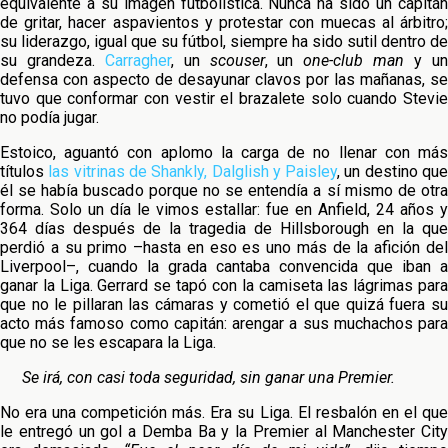
equivalente a su imagen futbolística. Nunca ha sido un capitán
de gritar, hacer aspavientos y protestar con muecas al árbitro;
su liderazgo, igual que su fútbol, siempre ha sido sutil dentro de
su grandeza.
Carragher
, un
scouser
, un
one-club man
y u
defensa con aspecto de desayunar clavos por las mañanas, se
tuvo que conformar con vestir el brazalete solo cuando Stevie
no podía jugar.
Estoico, aguantó con aplomo la carga de no llenar con más
títulos
las vitrinas de Shankly, Dalglish y Paisley
, un destino qu
él se había buscado porque no se entendía a sí mismo de otra
forma. Solo un día le vimos estallar: fue en Anfield, 24 años y
364 días después de la tragedia de Hillsborough en la que
perdió a su primo –hasta en eso es uno más de la afición del
Liverpool–, cuando la grada cantaba convencida que iban a
ganar la Liga. Gerrard se tapó con la camiseta las lágrimas para
que no le pillaran las cámaras y cometió el que quizá fuera su
acto más famoso como capitán: arengar a sus muchachos para
que no se les escapara la Liga.
Se irá, con casi toda seguridad, sin ganar una Premier.
No era una competición más. Era su Liga. El resbalón en el que
le entregó un gol a Demba Ba y la Premier al Manchester City