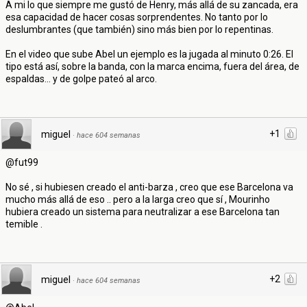
A mi lo que siempre me gustó de Henry, más allá de su zancada, era
esa capacidad de hacer cosas sorprendentes. No tanto por lo
deslumbrantes (que también) sino más bien por lo repentinas.
En el video que sube Abel un ejemplo es la jugada al minuto 0:26. El
tipo está así, sobre la banda, con la marca encima, fuera del área, de
espaldas... y de golpe pateó al arco.
+1
miguel
·
hace 604 semanas
@fut99
No sé , si hubiesen creado el anti-barza , creo que ese Barcelona va
mucho más allá de eso .. pero a la larga creo que sí , Mourinho
hubiera creado un sistema para neutralizar a ese Barcelona tan
temible .
+2
miguel
·
hace 604 semanas