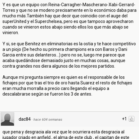
Y es que un equipo con Reina-Carragher-Mascherano-Xabi-Gerrard-
Torres y que no se modero precisamente en lo económico daba para
mucho más.También hay que decir que coincidio con el auge del
superUnited y el Superchelsea, pero es que tampoco aprovecharon
cuando se vinieron estos abajo siendo ellos los que más abajo se
vinieron.
Y si, se que Benitez en eliminatorias es la ostia y te hace competitivo
a un piojo (De hecho su primera champions era con Baros y Dani
Garcia entre sus delanteros...) pero no se, luego me parece que
acaba quedándose demasiado justo en muchas cosas, aunque
contra grandes nos diera algunos de los mejores partidos.
Aunque mi pregunta siempre es quien es el responsable de los
fichajes por que tras el trio de oro hasta Suarez el resto de fichajes
eran mucha morralla a precio caro.llegando el equipo a
descalabrarse según se fueron los 3 de antes.
+1
dac84
·
hace 604 semanas
que pena y desgracia ala vez que le ocurriera esta desgracia al
jugador criado en anfield , el alma de este club , el capitan de este