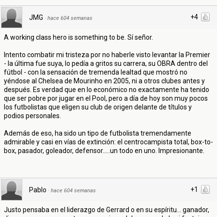
+4
JMG
·
hace 604 semanas
A working class hero is something to be. Sí señor.
Intento combatir mi tristeza por no haberle visto levantar la Premier
- la última fue suya, lo pedía a gritos su carrera, su OBRA dentro del
fútbol - con la sensación de tremenda lealtad que mostró no
yéndose al Chelsea de Mourinho en 2005, ni a otros clubes antes y
después. Es verdad que en lo económico no exactamente ha tenido
que ser pobre por jugar en el Pool, pero a día de hoy son muy pocos
los futbolistas que eligen su club de origen delante de títulos y
podios personales.
Además de eso, ha sido un tipo de futbolista tremendamente
admirable y casi en vías de extinción: el centrocampista total, box-to-
box, pasador, goleador, defensor.....un todo en uno. Impresionante.
+1
Pablo
·
hace 604 semanas
Justo pensaba en el liderazgo de Gerrard o en su espíritu... ganador,