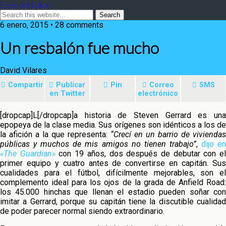
Ecos del Balón
6 enero, 2015 • 28 comments
Un resbalón fue mucho
David Vilares
Compartir
Publicar
Pin
Correo
SMS
en Twitter
electrónico
[dropcap]L[/dropcap]a historia de Steven Gerrard es una
epopeya de la clase media. Sus orígenes son idénticos a los de
la afición a la que representa:
“Crecí en un barrio de viviendas
públicas y muchos de mis amigos no
tienen trabajo”
,
dijo e
«The Guardian»
con 19 años, dos después de debutar con e
primer equipo y cuatro antes de convertirse en capitán. Sus
cualidades para el fútbol, difícilmente mejorables, son el
complemento ideal para los ojos de la grada de Anfield Road:
los 45.000 hinchas que llenan el estadio pueden soñar con
imitar a Gerrard, porque su capitán tiene la discutible cualidad
de poder parecer normal siendo extraordinario.