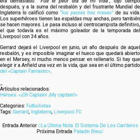
era demasiado.
“Fue el peor día de mi vida”
, dijo tiemp
después, y a la suma del resbalón y del frustrante Mundial de
Inglaterra lo calificó como
“los peores tres meses”
de su vida
Los superhéroes tienen las espaldas muy anchas, pero también
se hacen mayores. Le pasa incluso al centrocampista definitivo,
el que todavía es el máximo goleador de la temporada del
Liverpool con 34 años.
Gerrard dejará el Liverpool en junio, un año después de aquel
resbalón, y es imposible imaginar el hueco que quedará abierto
en el Mersey, ni mucho menos pensar en rellenarlo. Si hay que
elegir ir a Anfield una vez en la vida, que sea en el último partido
del
«Captain Fantastic»
.
_
Artículos relacionados:
Héroes: «¡Oh Captain! ¡My captain!»
Categories:
Futbolistas
Tags:
Gerrard
,
Inglaterra
,
Liverpool FC
Entrada Anterior
La Última Nota: El Sistema De Los Carrileros
Próxima Entrada
Paladín Bleu