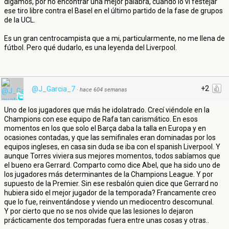
digamos, por no encontrar una mejor palabra, cuando lo vi festejar
ese tiro libre contra el Basel en el último partido de la fase de grupos
de la UCL.
Es un gran centrocampista que a mi, particularmente, no me llena de
fútbol. Pero qué dudarlo, es una leyenda del Liverpool.
+2
@J_Garcia_7
·
hace 604 semanas
Uno de los jugadores que más he idolatrado. Crecí viéndole en la
Champions con ese equipo de Rafa tan carismático. En esos
momentos en los que solo el Barça daba la talla en Europa y en
ocasiones contadas, y que las semifinales eran dominadas por los
equipos ingleses, en casa sin duda se iba con el spanish Liverpool. Y
aunque Torres viviera sus mejores momentos, todos sabíamos que
el bueno era Gerrard. Comparto como dice Abel, que ha sido uno de
los jugadores más determinantes de la Champions League. Y por
supuesto de la Premier. Sin ese resbalón quien dice que Gerrard no
hubiera sido el mejor jugador de la temporada? Francamente creo
que lo fue, reinventándose y viendo un mediocentro descomunal.
Y por cierto que no se nos olvide que las lesiones lo dejaron
prácticamente dos temporadas fuera entre unas cosas y otras..