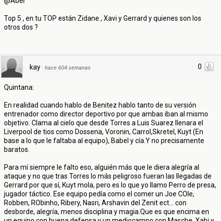
@Abel
Top 5 , en tu TOP están Zidane , Xavi y Gerrard y quienes son los
otros dos ?
0
kay
·
hace 604 semanas
Quintana:
En realidad cuando hablo de Benitez hablo tanto de su versión
entrenador como director deportivo por que ambas iban al mismo
objetivo. Clama al cielo que desde Torres a Luis Suarez llenara el
Liverpool de tios como Dossena, Voronin, Carrol,Skretel, Kuyt (En
base a lo que le faltaba al equipo), Babel y cía.Y no precisamente
baratos.
Para mí siempre le falto eso, alguién más que le diera alegría al
ataque y no que tras Torres lo más peligroso fueran las llegadas de
Gerrard por que sí, Kuyt mola, pero es lo que yo llamo Perro de presa,
jugador táctico. Ese equipo pedía como el comer un Joe COle,
Robben, RObinho, Ribery, Nasri, Arshavin del Zenit ect... con
desborde, alegría, menos disciplina y magia.Que es que encima en
un equipo con buena defensa y un mediocampo con Masche, Xabi y