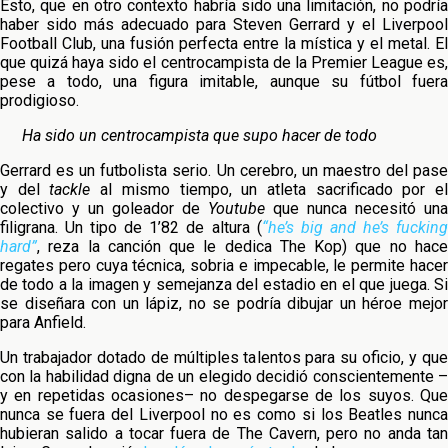
Esto, que en otro contexto habría sido una limitación, no podría
haber sido más adecuado para Steven Gerrard y el Liverpool
Football Club, una fusión perfecta entre la mística y el metal. El
que quizá haya sido el centrocampista de la Premier League es,
pese a todo, una figura imitable, aunque su fútbol fuera
prodigioso.
Ha sido un centrocampista que supo hacer de todo
Gerrard es un futbolista serio. Un cerebro, un maestro del pase
y del
tackle
al mismo tiempo, un atleta sacrificado por e
colectivo y un goleador de
Youtube
que nunca necesitó una
filigrana. Un tipo de 1’82 de altura (
“he’s big and he’s fuckin
hard”
, reza la canción que le dedica The Kop) que no hace
regates pero cuya técnica, sobria e impecable, le permite hacer
de todo a la imagen y semejanza del estadio en el que juega. Si
se diseñara con un lápiz, no se podría dibujar un héroe mejor
para Anfield.
Un trabajador dotado de múltiples talentos para su oficio, y que
con la habilidad digna de un elegido decidió conscientemente –
y en repetidas ocasiones– no despegarse de los suyos. Que
nunca se fuera del Liverpool no es como si los Beatles nunca
hubieran salido a tocar fuera de The Cavern, pero no anda tan