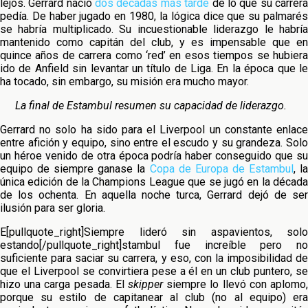
lejos. Gerrard nació
dos décadas más tarde
de lo que su carrer
pedía. De haber jugado en 1980, la lógica dice que su palmarés
se habría multiplicado. Su incuestionable liderazgo le habría
mantenido como capitán del club, y es impensable que en
quince años de carrera como ‘red’ en esos tiempos se hubiera
ido de Anfield sin levantar un título de Liga. En la época que le
ha tocado, sin embargo, su misión era mucho mayor.
La final de Estambul resumen su capacidad de liderazgo.
Gerrard no solo ha sido para el Liverpool un constante enlace
entre afición y equipo, sino entre el escudo y su grandeza. Solo
un héroe venido de otra época podría haber conseguido que su
equipo de siempre ganase la
Copa de Europa de Estambul
, l
única edición de la Champions League que se jugó en la década
de los ochenta. En aquella noche turca, Gerrard dejó de ser
ilusión para ser gloria.
E[pullquote_right]Siempre lideró sin aspavientos, solo
estando[/pullquote_right]stambul fue increíble pero no
suficiente para saciar su carrera, y eso, con la imposibilidad de
que el Liverpool se convirtiera pese a él en un club puntero, se
hizo una carga pesada. El
skipper
siempre lo llevó con aplomo,
porque su estilo de capitanear al club (no al equipo) era