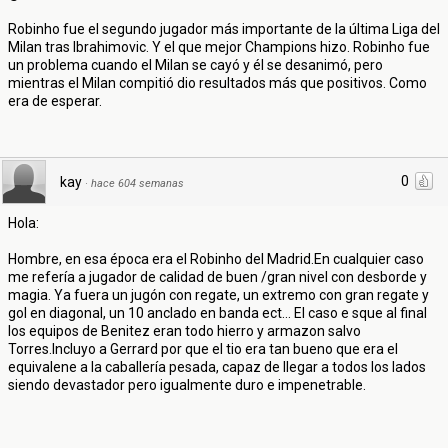
Robinho fue el segundo jugador más importante de la última Liga del
Milan tras Ibrahimovic. Y el que mejor Champions hizo. Robinho fue
un problema cuando el Milan se cayó y él se desanimó, pero
mientras el Milan compitió dio resultados más que positivos. Como
era de esperar.
0
kay
·
hace 604 semanas
Hola:
Hombre, en esa época era el Robinho del Madrid.En cualquier caso
me refería a jugador de calidad de buen /gran nivel con desborde y
magia. Ya fuera un jugón con regate, un extremo con gran regate y
gol en diagonal, un 10 anclado en banda ect... El caso e sque al final
los equipos de Benitez eran todo hierro y armazon salvo
Torres.Incluyo a Gerrard por que el tio era tan bueno que era el
equivalene a la caballería pesada, capaz de llegar a todos los lados
siendo devastador pero igualmente duro e impenetrable.