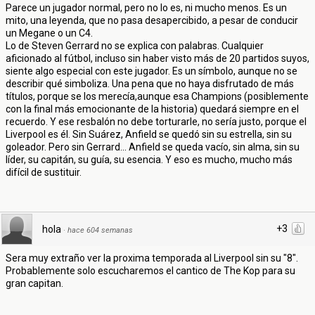
Parece un jugador normal, pero no lo es, ni mucho menos. Es un
mito, una leyenda, que no pasa desapercibido, a pesar de conducir
un Megane o un C4.
Lo de Steven Gerrard no se explica con palabras. Cualquier
aficionado al fútbol, incluso sin haber visto más de 20 partidos suyos,
siente algo especial con este jugador. Es un símbolo, aunque no se
describir qué simboliza. Una pena que no haya disfrutado de más
títulos, porque se los merecía,aunque esa Champions (posiblemente
con la final más emocionante de la historia) quedará siempre en el
recuerdo. Y ese resbalón no debe torturarle, no sería justo, porque el
Liverpool es él. Sin Suárez, Anfield se quedó sin su estrella, sin su
goleador. Pero sin Gerrard... Anfield se queda vacío, sin alma, sin su
líder, su capitán, su guía, su esencia. Y eso es mucho, mucho más
difícil de sustituir.
+3
hola
·
hace 604 semanas
Sera muy extraño ver la proxima temporada al Liverpool sin su "8".
Probablemente solo escucharemos el cantico de The Kop para su
gran capitan.