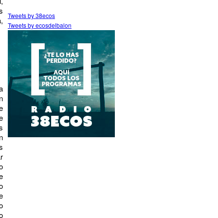
,
s
Tweets by 38ecos
,
Tweets by ecosdelbalon
a
n
e
e
s
n
s
r
o
e
o
e
o
o