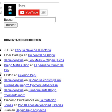
s
e
i
Buscar:
COMENTARIOS RECIENTES
JLFJ
en
PSV, la clave de la victoria
Elber Galarga
en
Un central de Klopp
danieldepetris
en
Leo Messi – Origen | Ecos
Diego Matias Dido
en
El pequeño triunfo de
Gio
a
El titon
en
Querido Pep:
e
danieldepetris
en
¿Cómo se construye un
i
sistema de juego? #yomequedoencasa
 a
danieldepetris
en
Simeone ante Klopp,
e
‘memento mori’
e
Giacomo Giuralarocca
en
La mutación
i
Tomas
en
Por 10 años de felicidad, Gracias
o
Juan
en
Baggio bajo sospecha