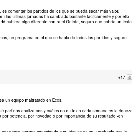
o, es comentar los partidos de los que se pueda sacar más valor,
 en las últimas jornadas ha cambiado bastante tácticamente y por ello
rid hubiera algo diferente contra el Getafe, seguro que habría un texto
cos, un programa en el que se habla de todos los partidos y seguro
+17
ea un equipo maltratado en Ecos.
 qué partidos analizamos y cuáles no en texto cada semana es la riquez
 por potencia, por novedad o por importancia de su resultado -en
r -por ahora, porque conociendo a su técnico es muy probable que lo