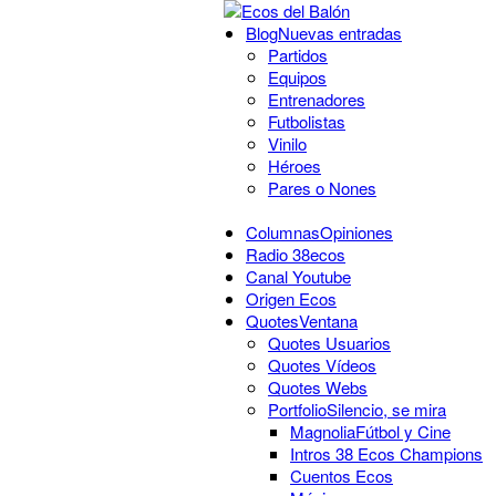
Blog
Nuevas entradas
Partidos
Equipos
Entrenadores
Futbolistas
Vinilo
Héroes
Pares o Nones
Columnas
Opiniones
Radio 38ecos
Canal Youtube
Origen Ecos
Quotes
Ventana
Quotes Usuarios
Quotes Vídeos
Quotes Webs
Portfolio
Silencio, se mira
Magnolia
Fútbol y Cine
Intros 38 Ecos Champions
Cuentos Ecos