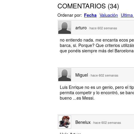
COMENTARIOS
(
34
)
Ordenar por:
Fecha
Valuación
Ultima 
arturo
·
hace 602 semanas
no entiendo nada. me encanta ecos per
barca, si. Porque? Que criterios utiliz
que ponéis siempre más del Barcelona.
Miguel
·
hace 602 semanas
Luis Enrique no es un genio, pero el 
permita competir y lo encontró, se banc
bueno ...es Messi.
Benelux
·
hace 602 semanas