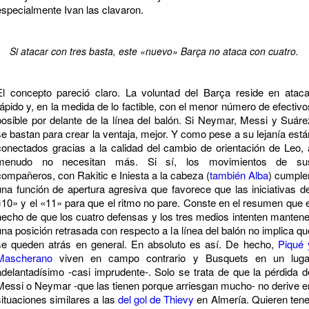
especialmente Ivan las clavaron.
Si atacar con tres basta, este «nuevo» Barça no ataca con cuatro.
El concepto pareció claro. La voluntad del Barça reside en ataca
rápido y, en la medida de lo factible, con el menor número de efectivo
posible por delante de la línea del balón. Si Neymar, Messi y Suáre
se bastan para crear la ventaja, mejor. Y como pese a su lejanía está
conectados gracias a la calidad del cambio de orientación de Leo, 
menudo no necesitan más. Si sí, los movimientos de su
compañeros, con Rakitic e Iniesta a la cabeza (
también Alba
) cumple
una función de apertura agresiva que favorece que las iniciativas de
«10» y el «11» para que el ritmo no pare. Conste en el resumen que e
hecho de que los cuatro defensas y los tres medios intenten mantene
una posición retrasada con respecto a la línea del balón no implica qu
se queden atrás en general. En absoluto es así. De hecho,
Piqué 
Mascherano
viven en campo contrario y Busquets en un luga
adelantadísimo -casi imprudente-. Solo se trata de que la pérdida d
Messi o Neymar -que las tienen porque arriesgan mucho- no derive e
situaciones similares a las
del gol de Thievy
en Almería. Quieren tene