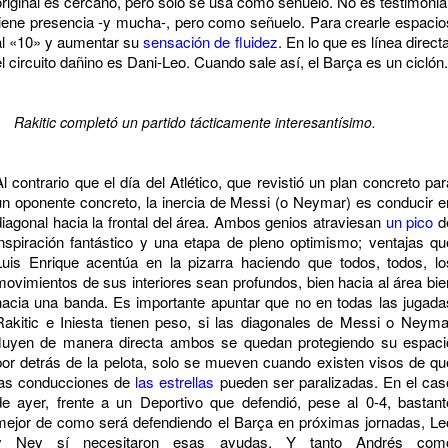
original es cercano, pero solo se usa como señuelo. No es testimonial
tiene presencia -y mucha-, pero como señuelo. Para crearle espacio
al «10» y aumentar su
sensación de fluidez
. En lo que es línea directa
el circuito dañino es Dani-Leo. Cuando sale así, el Barça es un ciclón.
Rakitic completó un partido tácticamente interesantísimo.
Al contrario que el día del Atlético, que revistió un plan concreto par
un oponente concreto, la inercia de Messi (o Neymar) es conducir e
diagonal hacia la frontal del área. Ambos genios atraviesan
un pico
d
inspiración fantástico y una etapa de pleno optimismo; ventajas qu
Luis Enrique acentúa en la pizarra haciendo que todos, todos, lo
movimientos de sus interiores sean profundos, bien hacia al área bie
hacia una banda. Es importante apuntar que no en todas las jugada
Rakitic e Iniesta tienen peso, si las diagonales de Messi o Neyma
fluyen de manera directa ambos se quedan protegiendo su espaci
por detrás de la pelota, solo se mueven cuando existen visos de qu
las conducciones de
las estrellas
pueden ser paralizadas. En el cas
de ayer, frente a un Deportivo que defendió, pese al 0-4, bastant
mejor de como será defendiendo el Barça en próximas jornadas, Le
y Ney sí necesitaron esas ayudas. Y tanto Andrés com