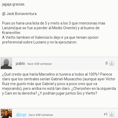
jajjaja gracias.
@ Jack Bonaventura
Pues yo haria una lista de 5 y meto a los 3 que mencionas mas
Lanzini(que se fue a perder al Medio Oriente) y al bueno de
Kranevitter.
A Vietto tambien el Valencia lo dejo ir ya que tenian opcion
preferencial sobre Luciano y no la ejecutaron.
0
pablo
·
hace 608 semanas
¿Qué creéis que haría Marcelino si tuviera a todos al 100%? Parece
claro que los centrales serían Gabriel-Musacchio (aunque ayer Víctor
Ruiz me gustó más que Gabriel y poco a poco creo que va
mejorando), pero arriba no está tan claro. ¿Cheryshev en la izquierda
y Cani en la derecha? ¿Y podrían jugar juntos Gio y Vietto?
+1
@jcgy
·
hace 608 semanas