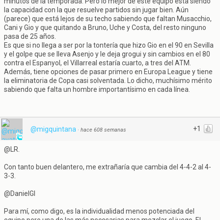
minutos de la temporada. Pero lo mejor de este equipo esta siendo
la capacidad con la que resuelve partidos sin jugar bien. Aún
(parece) que está lejos de su techo sabiendo que faltan Musacchio,
Cani y Gio y que quitando a Bruno, Uche y Costa, del resto ninguno
pasa de 25 años.
Es que si no llega a ser por la tontería que hizo Gio en el 90 en Sevilla
y el golpe que se lleva Asenjo y le deja grogui y sin cambios en el 80
contra el Espanyol, el Villarreal estaría cuarto, a tres del ATM.
Además, tiene opciones de pasar primero en Europa League y tiene
la eliminatoria de Copa casi solventada. Lo dicho, muchísimo mérito
sabiendo que falta un hombre importantísimo en cada línea.
+1
@migquintana
·
hace 608 semanas
@LR.
Con tanto buen delantero, me extrañaría que cambia del 4-4-2 al 4-
3-3.
@DanielGI
Para mí, como digo, es la individualidad menos potenciada del