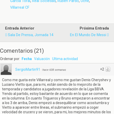
García Toral
,
Real Sociedad
,
Rubén Pardo
,
Uche
,
Villarreal CF
Entrada Anterior
Próxima Entrada
Sala De Prensa, Jornada 14
En El Mundo De Messi
Comentarios
(
21
)
Ordenar por:
Fecha
Valuación
Ultima actividad
+2
SergioMartin91
·
hace 608 semanas
Como me gusta este Villarreal y como me gustan Denis Cheryshev y
Luciano Vietto que, para mi, están siendo de lo mejorcito de la
temporada y candidatos a jugadores revelación de la Liga BBVA.
Yendo al partido, estoy bastante de acuerdo en lo que se comenta
en la columna: En cuanto Trigueros y Bruno empezaron a encontrar
a los 3 de arriba, Denis empezó a desequilibrar como acostumbra y
Vietto a aparecer entre líneas, el submarino empezó a coger
velocidad de crucero y se vieron, para mi, los mejores minutos de los