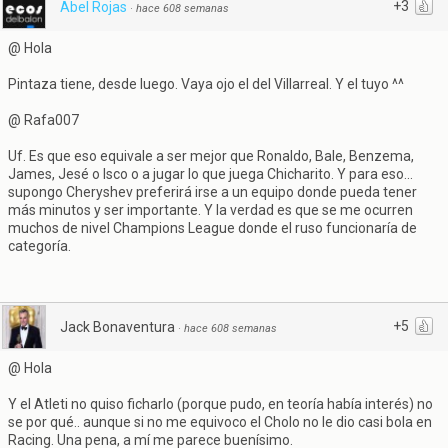
+3
Abel Rojas
·
hace 608 semanas
@ Hola
Pintaza tiene, desde luego. Vaya ojo el del Villarreal. Y el tuyo ^^
@ Rafa007
Uf. Es que eso equivale a ser mejor que Ronaldo, Bale, Benzema,
James, Jesé o Isco o a jugar lo que juega Chicharito. Y para eso...
supongo Cheryshev preferirá irse a un equipo donde pueda tener
más minutos y ser importante. Y la verdad es que se me ocurren
muchos de nivel Champions League donde el ruso funcionaría de
categoría.
+5
Jack Bonaventura
·
hace 608 semanas
@ Hola
Y el Atleti no quiso ficharlo (porque pudo, en teoría había interés) no
se por qué.. aunque si no me equivoco el Cholo no le dio casi bola en
Racing. Una pena, a mí me parece buenísimo.