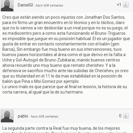
+1
DanielGI
·
hace 608 semanas
Creo que están siendo un poco injustos con Jonathan Dos Santos,
para mi firmo un gran encuentro en lo técnico y en lo táctico, claro
que no lo vamos a ver desbordar a un rival porque no es su juego, el
es mediocentro pero a como esta funcionando el Bruno-Trigueros
es imposible que juegue en su posición habitual. El es un jugador que
gusta de entrar en contacto constantemente con el balón (gen
Barca), Sin embargo fue muy bueno en sus intervenciones, tuvo
buenos pases horizontales al área como el que derivo en la falta a
Uche y Gol-Autogol de Bruno-Zubikarai, mando buenos centros
ahoria recuerdo uno muy bueno que remato cherishev. Y a la
defensiva se sacrifico mucho ante las subidas de Cherishev, yo creo
que su titularidad en el 11 le da mas estabilidad en la posición de
balón que Pina o Moi Gomez por ejemplo.
Lo unico malo es que parece que al final se lesiono, la historia de su
corta carrera, al igual que la de su hermano.
0
pablo
·
hace 608 semanas
La segunda parte contra la Real fue muy buena, de los mejores