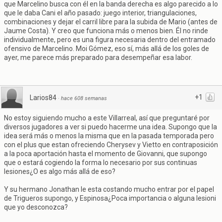
que Marcelino busca con él en la banda derecha es algo parecido a lo
que le daba Cani el año pasado: juego interior, triangulaciones,
combinaciones y dejar el carril libre para la subida de Mario (antes de
Jaume Costa). Y creo que funciona más o menos bien. Él no rinde
individualmente, pero es una figura necesaria dentro del entramado
ofensivo de Marcelino. Moi Gómez, eso sí, más allá de los goles de
ayer, me parece más preparado para desempeñar esa labor.
+1
Larios84
·
hace 608 semanas
No estoy siguiendo mucho a este Villarreal, así que preguntaré por
diversos jugadores a ver si puedo hacerme una idea. Supongo que la
idea será más o menos la misma que en la pasada temporada pero
con el plus que estan ofreciendo Cherysev y Vietto en contraposición
a la poca aportación hasta el momento de Giovanni, que supongo
que o estará cogiendo la forma lo necesario por sus continuas
lesiones¿O es algo más allá de eso?
Y su hermano Jonathan le esta costando mucho entrar por el papel
de Trigueros supongo, y Espinosa¿Poca importancia o alguna lesioni
que yo desconozca?