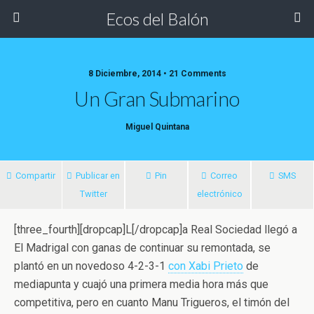
Ecos del Balón
8 Diciembre, 2014 • 21 Comments
Un Gran Submarino
Miguel Quintana
Compartir
Publicar en
Pin
Correo
SMS
Twitter
electrónico
[three_fourth][dropcap]L[/dropcap]a Real Sociedad llegó a
El Madrigal con ganas de continuar su remontada, se
plantó en un novedoso 4-2-3-1
con Xabi Prieto
de
mediapunta y
cuajó una primera media hora más que
competitiva, pero en cuanto Manu Trigueros, el timón del