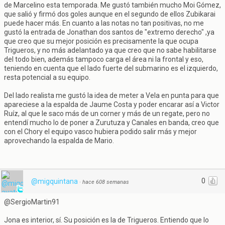
de Marcelino esta temporada. Me gustó también mucho Moi Gómez,
que salió y firmó dos goles aunque en el segundo de ellos Zubikarai
puede hacer más. En cuanto a las notas no tan positivas, no me
gustó la entrada de Jonathan dos santos de "extremo derecho" ,ya
que creo que su mejor posición es precisamente la que ocupa
Trigueros, y no más adelantado ya que creo que no sabe habilitarse
del todo bien, además tampoco carga el área ni la frontal y eso,
teniendo en cuenta que el lado fuerte del submarino es el izquierdo,
resta potencial a su equipo.
Del lado realista me gustó la idea de meter a Vela en punta para que
apareciese a la espalda de Jaume Costa y poder encarar así a Victor
Ruíz, al que le saco más de un corner y más de un regate, pero no
entendí mucho lo de poner a Zurutuza y Canales en banda, creo que
con el Chory el equipo vasco hubiera podido salir más y mejor
aprovechando la espalda de Mario.
0
@migquintana
·
hace 608 semanas
@SergioMartin91
Jona es interior, sí. Su posición es la de Trigueros. Entiendo que lo