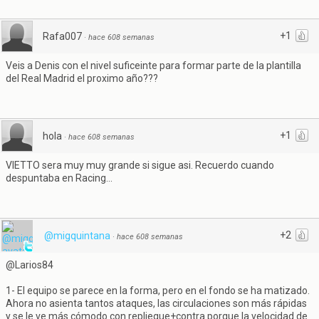
+1
Rafa007
·
hace 608 semanas
Veis a Denis con el nivel suficeinte para formar parte de la plantilla
del Real Madrid el proximo año???
+1
hola
·
hace 608 semanas
VIETTO sera muy muy grande si sigue asi. Recuerdo cuando
despuntaba en Racing...
+2
@migquintana
·
hace 608 semanas
@Larios84
1- El equipo se parece en la forma, pero en el fondo se ha matizado.
Ahora no asienta tantos ataques, las circulaciones son más rápidas
y se le ve más cómodo con repliegue+contra porque la velocidad de