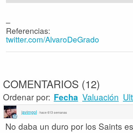
–
Referencias:
twitter.com/AlvaroDeGrado
COMENTARIOS
(
12
)
Ordenar por:
Valuación
Ul
Fecha
javimgol
·
hace 613 semanas
No daba un duro por los Saints e