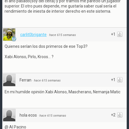
el año pasado(soy del celta) y por tramos me pareció un jugador
superior. El otro pues depende, me gustaría saber cual sería el
rendimiento de iniesta de interior derecho en este sistema.
+1
carlit0brigante
·
hace 615 semanas
Quienes serían los dos primeros de ese Top3?
Xabi Alonso, Pirlo, Kroos... ?
+1
Ferran
·
hace 615 semanas
En mi humilde opinión Xabi Alonso, Mascherano, Nemanja Matic
+2
hola ecos
·
hace 615 semanas
@ Al Pacino