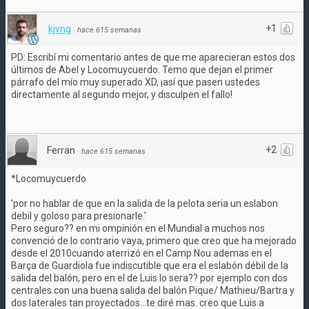
+1
kjvng
·
hace 615 semanas
PD: Escribí mi comentario antes de que me aparecieran estos dos
últimos de Abel y Locomuycuerdo. Temo que dejan el primer
párrafo del mío muy superado XD, ¡así que pasen ustedes
directamente al segundo mejor, y disculpen el fallo!
+2
Ferran
·
hace 615 semanas
*Locomuycuerdo
'por no hablar de que en la salida de la pelota seria un eslabon
debil y goloso para presionarle.'
Pero seguro?? en mi ompinión en el Mundial a muchos nos
convenció de lo contrario vaya, primero que creo que ha mejorado
desde el 2010cuando aterrizó en el Camp Nou ademas en el
Barça de Guardiola fue indiscutible que era el eslabón débil de la
salida del balón, pero en el de Luis lo sera?? por ejemplo con dos
centrales con una buena salida del balón Pique/ Mathieu/Bartra y
dos laterales tan proyectados...te diré mas. creo que Luis a