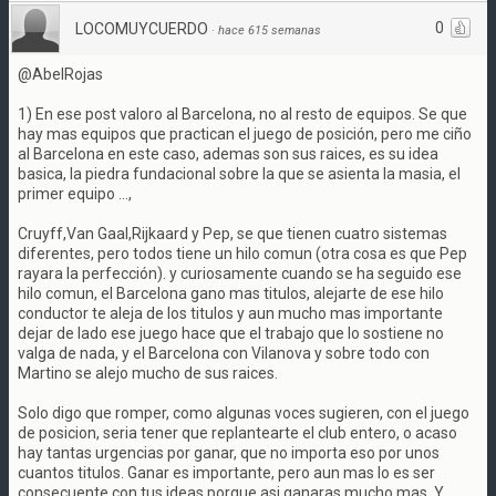
0
LOCOMUYCUERDO
·
hace 615 semanas
@AbelRojas
1) En ese post valoro al Barcelona, no al resto de equipos. Se que
hay mas equipos que practican el juego de posición, pero me ciño
al Barcelona en este caso, ademas son sus raices, es su idea
basica, la piedra fundacional sobre la que se asienta la masia, el
primer equipo ...,
Cruyff,Van Gaal,Rijkaard y Pep, se que tienen cuatro sistemas
diferentes, pero todos tiene un hilo comun (otra cosa es que Pep
rayara la perfección). y curiosamente cuando se ha seguido ese
hilo comun, el Barcelona gano mas titulos, alejarte de ese hilo
conductor te aleja de los titulos y aun mucho mas importante
dejar de lado ese juego hace que el trabajo que lo sostiene no
valga de nada, y el Barcelona con Vilanova y sobre todo con
Martino se alejo mucho de sus raices.
Solo digo que romper, como algunas voces sugieren, con el juego
de posicion, seria tener que replantearte el club entero, o acaso
hay tantas urgencias por ganar, que no importa eso por unos
cuantos titulos. Ganar es importante, pero aun mas lo es ser
consecuente con tus ideas porque asi ganaras mucho mas. Y