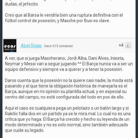
dudas, el jefecito.
Creo que al Barsa le vendría bien una ruptura definitiva con el
fútbol control de posesión, y Masche por Busi es clave.
+4
Abel Rojas
·
hace 615 semanas
A ver, que si juega Mascherano, Jordi Alba, Dani Alves, Iniesta,
Neymar y Messi van a seguir jugando ^^ El Barça nunca va a ser un
equipo defensivo y siempre va a querer y a tener la posesión.
Daros cuenta que la posesión no la quiere casi nadie, la moda está
pasando y el que tiene la obligación histórica de manejarla es el
Barça, aunque en mi opinión su plantilla actual, y en especial su
centro del campo, no esté configurada del todo en pos de ello.
Aquí el caso es cualquiera pega un pelotazo o un balón largo y si
Rakitic falla dos en un partido ya se le mira mal. Lo cual no es una
crítica que yo haga. El Barça ha crecido y hecho su leyenda de un
modo determinado y no es solo normal, sino también adecuado
que cuide su legado.