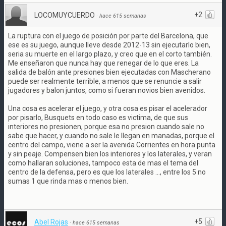
+2
LOCOMUYCUERDO
·
hace 615 semanas
La ruptura con el juego de posición por parte del Barcelona, que
ese es su juego, aunque lleve desde 2012-13 sin ejecutarlo bien,
seria su muerte en el largo plazo, y creo que en el corto también.
Me enseñaron que nunca hay que renegar de lo que eres. La
salida de balón ante presiones bien ejecutadas con Mascherano
puede ser realmente terrible, a menos que se renuncie a salir
jugadores y balon juntos, como si fueran novios bien avenidos.
Una cosa es acelerar el juego, y otra cosa es pisar el acelerador
por pisarlo, Busquets en todo caso es victima, de que sus
interiores no presionen, porque esa no presion cuando sale no
sabe que hacer, y cuando no sale le llegan en manadas, porque el
centro del campo, viene a ser la avenida Corrientes en hora punta
y sin peaje. Compensen bien los interiores y los laterales, y veran
como hallaran soluciones, tampoco esta de mas el tema del
centro de la defensa, pero es que los laterales ..., entre los 5 no
sumas 1 que rinda mas o menos bien.
+5
Abel Rojas
·
hace 615 semanas