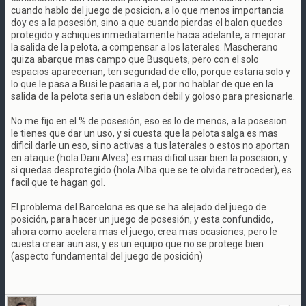
cuando hablo del juego de posicion, a lo que menos importancia
doy es a la posesión, sino a que cuando pierdas el balon quedes
protegido y achiques inmediatamente hacia adelante, a mejorar
la salida de la pelota, a compensar a los laterales. Mascherano
quiza abarque mas campo que Busquets, pero con el solo
espacios aparecerian, ten seguridad de ello, porque estaria solo y
lo que le pasa a Busi le pasaria a el, por no hablar de que en la
salida de la pelota seria un eslabon debil y goloso para presionarle.
No me fijo en el % de posesión, eso es lo de menos, a la posesion
le tienes que dar un uso, y si cuesta que la pelota salga es mas
dificil darle un eso, si no activas a tus laterales o estos no aportan
en ataque (hola Dani Alves) es mas dificil usar bien la posesion, y
si quedas desprotegido (hola Alba que se te olvida retroceder), es
facil que te hagan gol.
El problema del Barcelona es que se ha alejado del juego de
posición, para hacer un juego de posesión, y esta confundido,
ahora como acelera mas el juego, crea mas ocasiones, pero le
cuesta crear aun asi, y es un equipo que no se protege bien
(aspecto fundamental del juego de posición)