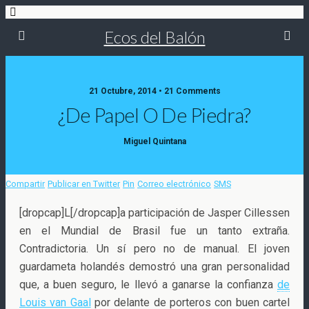
Ecos del Balón
21 Octubre, 2014 • 21 Comments
¿De Papel O De Piedra?
Miguel Quintana
Compartir
Publicar en Twitter
Pin
Correo electrónico
SMS
[dropcap]L[/dropcap]a participación de Jasper Cillessen
en el Mundial de Brasil fue un tanto extraña.
Contradictoria. Un sí pero no de manual. El joven
guardameta holandés demostró una gran personalidad
que, a buen seguro,
le llevó a ganarse la confianza
de
Louis van Gaal
por delante de porteros con buen cartel