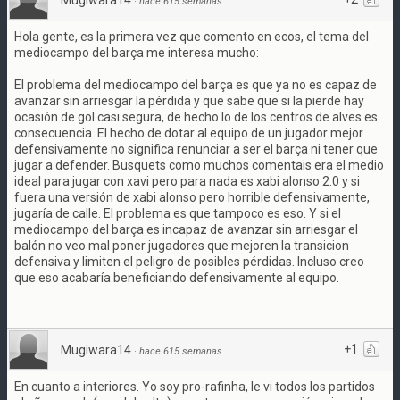
Mugiwara14
·
hace 615 semanas
Hola gente, es la primera vez que comento en ecos, el tema del
mediocampo del barça me interesa mucho:
El problema del mediocampo del barça es que ya no es capaz de
avanzar sin arriesgar la pérdida y que sabe que si la pierde hay
ocasión de gol casi segura, de hecho lo de los centros de alves es
consecuencia. El hecho de dotar al equipo de un jugador mejor
defensivamente no significa renunciar a ser el barça ni tener que
jugar a defender. Busquets como muchos comentais era el medio
ideal para jugar con xavi pero para nada es xabi alonso 2.0 y si
fuera una versión de xabi alonso pero horrible defensivamente,
jugaría de calle. El problema es que tampoco es eso. Y si el
mediocampo del barça es incapaz de avanzar sin arriesgar el
balón no veo mal poner jugadores que mejoren la transicion
defensiva y limiten el peligro de posibles pérdidas. Incluso creo
que eso acabaría beneficiando defensivamente al equipo.
+1
Mugiwara14
·
hace 615 semanas
En cuanto a interiores. Yo soy pro-rafinha, le vi todos los partidos