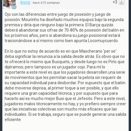
+3
kjvng
·
hace 615 semanas
Ojo con las diferencias entre juego de posesión y juego de
posición. Mourinho ha diseñado muchos equipos bajo la segunda
premisa y diría que ninguno bajo la primera. El Barça quizás
deberá abandonar sus cifras de 70-80% de posesión del balón en
los próximos años, pero si abandona su juego posicional estará
traicionándose a sí mismo como bien apunta Locomuycuerdo.
En lo que no estoy de acuerdo es en que Mascherano 'per se'
deba significar la renuncia a la salida desde atrás. Es obvio que no
te ofrecerá lo mismo que Busquets, y desde luego no es Pirlo que
dijéramos; pero tampoco es un jugador cojo. Para mí lo
importante a este nivel es que los jugadores desarrollen una serie
de movimientos que les permitan sacar la pelota sin requerir de
su capacidad individual para desbordar. Por supuesto que el balón
debe moverse deprisa, al primer toque a ser posible, y que ello
requiere una gran capacidad técnica; y por supuesto que para
hacerlo así es mucho mejor Busi que el Jefecito. Pero a este nivel,
jugadores malos técnicamente no hay, y yo prefiero siempre creer
que las iniciativas colectivas son mucho más eficaces que las
individuales. Si se trabaja, seguro que se puede generar una salida
eficiente.