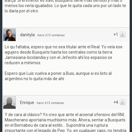
Barça. Si el interior es Xavi, Busquets tiene más sentido y más o
menos los vería igualados. Lo que te quita cada uno por un lado te
lo daría por el otro.
+1
danityla
·
hace 615 semanas
Lo qu faltaba, espero que no sea titular ante el Real. Yo veía ese
agujero desde Busquets hasta los centrales como la tierra
Jamesiana-Iscolandia y con el Jefecito ahí los espacios se
reducen a mínimos.
Espero que Luis vuelva a poner a Busi, aunque si es listo al
argentino no lo quita más de ahí.
+4
Enrique
·
hace 615 semanas
Y de cara al clásico? Yo creo que ante el arsenal ofensivo del RM,
Mascherano aportarìa muchìsimo más. Ahora, sentar a Busquets
en el Bernabeu de cara al estilo... Supondría una ruptura
importante con el legado de Pep. Yo, en cualquier caso, no tendría