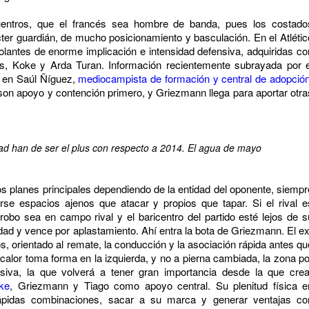
entros, que el francés sea hombre de banda, pues los costado
er guardián, de mucho posicionamiento y basculación. En el Atlétic
lantes de enorme implicación e intensidad defensiva, adquiridas co
res, Koke y Arda Turan. Información recientemente subrayada por e
e en Saúl Ñíguez,
mediocampista de formación y central de adopció
on apoyo y contención primero, y Griezmann llega para aportar otra
dad han de ser el plus con respecto a 2014. El agua de mayo
dos planes principales dependiendo de la entidad del oponente, siempr
se espacios ajenos que atacar y propios que tapar. Si el rival e
l robo sea en campo rival y el baricentro del partido esté lejos de s
dad y vence por aplastamiento. Ahí entra la bota de Griezmann. El ex
, orientado al remate, la conducción y la asociación rápida antes qu
calor toma forma en la izquierda, y no a pierna cambiada, la zona po
nsiva, la que volverá a tener gran importancia desde la que crea
ke
, Griezmann y Tiago como apoyo central. Su plenitud física e
 rápidas combinaciones, sacar a su marca y generar ventajas co