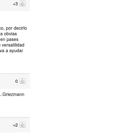
+3
co, por decirlo
ás obvias
a en pases
 versatilidad
 va a ayudar
0
...Griezmann
+2