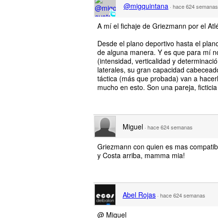
@migquintana
·
hace 624 semanas
A mí el fichaje de Griezmann por el At
Desde el plano deportivo hasta el plano 
de alguna manera. Y es que para mí no
(intensidad, verticalidad y determinaci
laterales, su gran capacidad cabeceado
táctica (más que probada) van a hacer
mucho en esto. Son una pareja, fictici
Miguel
·
hace 624 semanas
Griezmann con quien es mas compatibl
y Costa arriba, mamma mia!
Abel Rojas
·
hace 624 semanas
@ Miguel