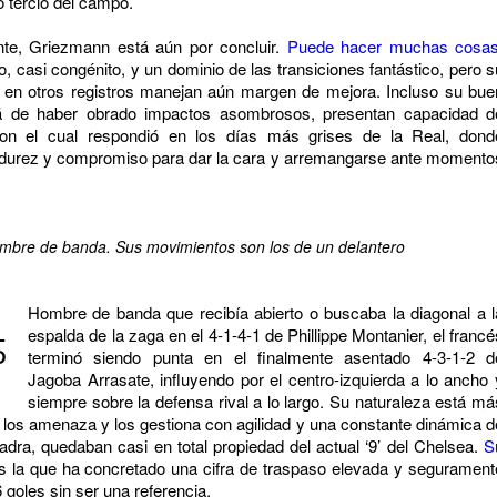
o tercio del campo.
ente, Griezmann está aún por concluir.
Puede hacer muchas cosa
mo, casi congénito, y un dominio de las transiciones fantástico, pero s
er en otros registros manejan aún margen de mejora. Incluso su bue
á de haber obrado impactos asombrosos, presentan capacidad d
con el cual respondió en los días más grises de la Real, dond
urez y compromiso para dar la cara y arremangarse ante momento
ombre de banda. Sus movimientos son los de un delantero
Hombre de banda que recibía abierto o buscaba la diagonal a l
L
espalda de la zaga en el 4-1-4-1 de Phillippe Montanier, el francé
O
terminó siendo punta en el finalmente asentado 4-3-1-2 d
Jagoba Arrasate, influyendo por el centro-izquierda a lo ancho 
siempre sobre la defensa rival a lo largo. Su naturaleza está má
, los amenaza y los gestiona con agilidad y una constante dinámica d
adra, quedaban casi en total propiedad del actual ‘9’ del Chelsea.
S
 la que ha concretado una cifra de traspaso elevada y segurament
goles sin ser una referencia.