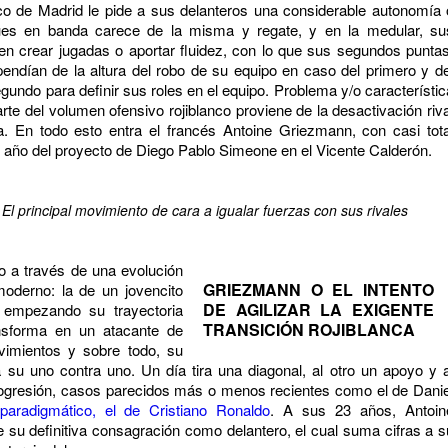
tico de Madrid le pide a sus delanteros una considerable autonomía 
pues en banda carece de la misma y regate, y en la medular, su
en crear jugadas o aportar fluidez, con lo que sus segundos puntas
pendían de la altura del robo de su equipo en caso del primero y de
egundo para definir sus roles en el equipo. Problema y/o característic
te del volumen ofensivo rojiblanco proviene de la desactivación riva
a. En todo esto entra el francés Antoine Griezmann, con casi tota
o año del proyecto de Diego Pablo Simeone en el Vicente Calderón.
El principal movimiento de cara a igualar fuerzas con sus rivales
lo a través de una evolución
GRIEZMANN O EL INTENTO
moderno: la de un jovencito
DE AGILIZAR LA EXIGENTE
 empezando su trayectoria
TRANSICIÓN ROJIBLANCA
ansforma en un atacante de
imientos y sobre todo, su
 su uno contra uno. Un día tira una diagonal, al otro un apoyo y a
 progresión, casos parecidos más o menos recientes como el de Danie
 paradigmático, el de Cristiano Ronaldo
. A sus 23 años, Antoin
su definitiva consagración como delantero, el cual suma cifras a s