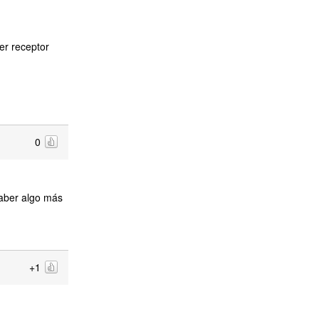
er receptor
0
saber algo más
+1