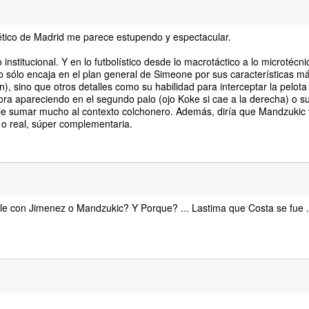
lético de Madrid me parece estupendo y espectacular.
institucional. Y en lo futbolístico desde lo macrotáctico a lo microtécni
 sólo encaja en el plan general de Simeone por sus características m
ón), sino que otros detalles como su habilidad para interceptar la pelot
ra apareciendo en el segundo palo (ojo Koke si cae a la derecha) o su
le sumar mucho al contexto colchonero. Además, diría que Mandzukic
a o real, súper complementaria.
e con Jimenez o Mandzukic? Y Porque? ... Lastima que Costa se fue 