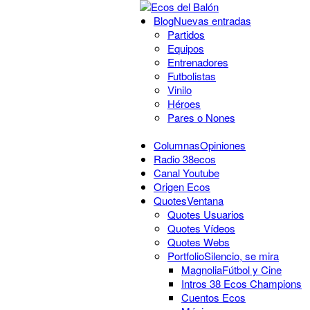
Blog
Nuevas entradas
Partidos
Equipos
Entrenadores
Futbolistas
Vinilo
Héroes
Pares o Nones
Columnas
Opiniones
Radio 38ecos
Canal Youtube
Origen Ecos
Quotes
Ventana
Quotes Usuarios
Quotes Vídeos
Quotes Webs
Portfolio
Silencio, se mira
Magnolia
Fútbol y Cine
Intros 38 Ecos Champions
Cuentos Ecos