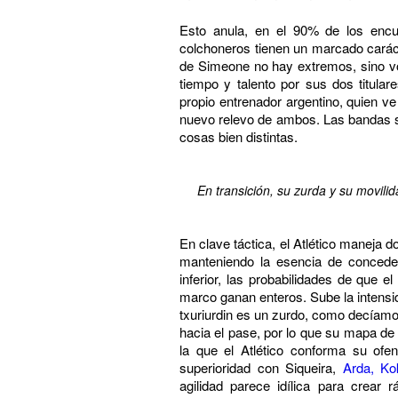
Esto anula, en el 90% de los encu
colchoneros tienen un marcado caráct
de Simeone no hay extremos, sino vo
tiempo y talento por sus dos titula
propio entrenador argentino, quien v
nuevo relevo de ambos. Las bandas s
cosas bien distintas.
En transición, su zurda y su movili
En clave táctica, el Atlético maneja 
manteniendo la esencia de conceder
inferior, las probabilidades de que e
marco ganan enteros. Sube la intensi
txuriurdin es un zurdo, como decíamos
hacia el pase, por lo que su mapa de 
la que el Atlético conforma su ofe
superioridad con Siqueira,
Arda, Ko
agilidad parece idílica para crear