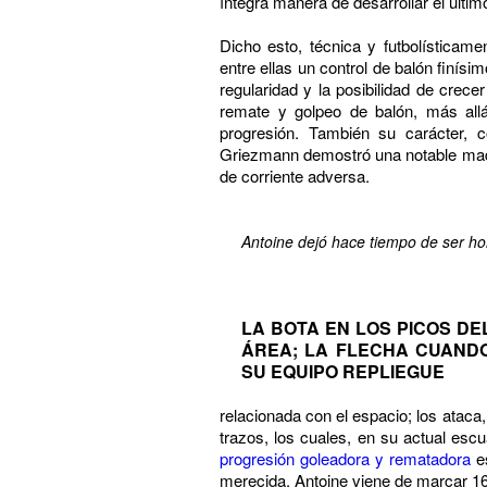
íntegra manera de desarrollar el últim
Dicho esto, técnica y futbolísticam
entre ellas un control de balón finísi
regularidad y la posibilidad de crec
remate y golpeo de balón, más all
progresión. También su carácter, 
Griezmann demostró una notable mad
de corriente adversa.
Antoine dejó hace tiempo de ser h
LA BOTA EN LOS PICOS DE
ÁREA; LA FLECHA CUAND
SU EQUIPO REPLIEGUE
relacionada con el espacio; los ataca
trazos, los cuales, en su actual escu
progresión goleadora y rematadora
es
merecida. Antoine viene de marcar 16 