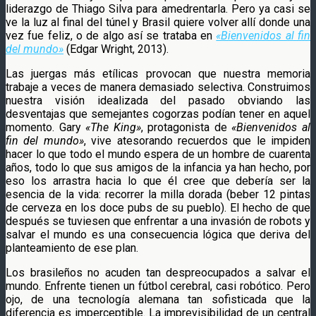
liderazgo de Thiago Silva para amedrentarla. Pero ya casi se
ve la luz al final del túnel y Brasil quiere volver allí donde una
vez fue feliz, o de algo así se trataba en
«Bienvenidos al fin
del mundo»
(Edgar Wright, 2013).
Las juergas más etílicas provocan que nuestra memoria
trabaje a veces de manera demasiado selectiva. Construimos
nuestra visión idealizada del pasado obviando las
desventajas que semejantes cogorzas podían tener en aquel
momento. Gary
«The King»
, protagonista de
«Bienvenidos al
fin del mundo»
, vive atesorando recuerdos que le impiden
hacer lo que todo el mundo espera de un hombre de cuarenta
años, todo lo que sus amigos de la infancia ya han hecho, por
eso los arrastra hacia lo que él cree que debería ser la
esencia de la vida: recorrer la milla dorada (beber 12 pintas
de cerveza en los doce pubs de su pueblo). El hecho de que
después se tuviesen que enfrentar a una invasión de robots y
salvar el mundo es una consecuencia lógica que deriva del
planteamiento de ese plan.
Los brasileños no acuden tan despreocupados a salvar el
mundo. Enfrente tienen un fútbol cerebral, casi robótico. Pero
ojo, de una tecnología alemana tan sofisticada que la
diferencia es imperceptible. La imprevisibilidad de un central