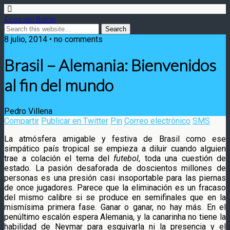
Ecos del Balón
8 julio, 2014 • no comments
Brasil – Alemania: Bienvenidos
al fin del mundo
Pedro Villena
Compartir
Publicar en Twitter
Pin
Correo electrónico
SMS
La atmósfera amigable y festiva de Brasil como ese
simpático país tropical se empieza a diluir cuando alguien
trae a colación el tema del
futebol
, toda una cuestión de
estado. La pasión desaforada de doscientos millones de
personas
es una presión casi insoportable para las piernas
de once jugadores. Parece que la eliminación es un fracaso
del mismo calibre si se produce en semifinales que en la
mismísima primera fase. Ganar o ganar, no hay más. En el
penúltimo escalón espera Alemania, y la canarinha no tiene la
habilidad de Neymar para esquivarla ni la presencia y el