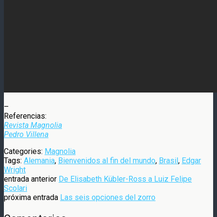
–
Referencias:
Revista Magnolia
Pedro Villena
Categories:
Magnolia
Tags:
Alemania
,
Bienvenidos al fin del mundo
,
Brasil
,
Edgar
Wright
entrada anterior
De Elisabeth Kübler-Ross a Luiz Felipe
Scolari
próxima entrada
Las seis opciones del zorro