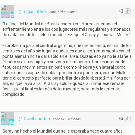
+3
@migquintana
·
hace 629 semanas
''La final del Mundial de Brasil acogerá en el área argentina el
enfrentamiento entre los dos jugadores más regulares y entonados
de cada uno de los seleccionados: Ezequiel Garay y Thomas Müller.''
El problema para el central argentino, que me encanta, es uno de los
centrales del año sin lugar a dudas, es que el enfrentamiento con el
punta alemán no se dará sólo en el área. Quizás eso ya no le atañe a
él, pero sí a su equipo y a su zona de influencia. Con un interior de
fabulosos movimientos sin balón como Khedira y un lateral como
Lahm que es capaz de doblar por dentro o por fuera, es que Müller
tiene el contexto perfecto para brillar desde la libertad. Y si flota por
ahí, es que la va a liar. A Garay sólo le quedará limitar ese remate
final, que al final es lo más determinante, pero todo lo anterior...
complicado.
+3
@DavidLeonRon
·
hace 629 semanas
Garay ha hecho el Mundial que se le esperaba hace cuatro años.