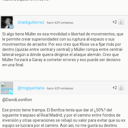
+2
sharkgutierrez
·
hace 629 semanas
Si algo tiene Müller es esa movilidad o libertad de movimientos, que
le permite crear superioridades con su ruptura al espacio o sus
movimientos de arrastre. Por eso creo que Klose va a fijar más por
dentro (quizás entre central y central) y Müller rompa entre central-
lateral según a dónde quiera dirigirse el ataque alemán. Creo que
Müller forzará a Garay a cometer errores y eso puede ser decisivo
en una final.
+2
@migquintana
·
hace 629 semanas
@DavidLeonRon
Ese precio tiene trampa. El Benfica tenía que dar el ¿50%? del
siguiente traspaso al Real Madrid, y por el camino entre fondos de
inversión y otras operaciones se rebajó su valor para evitar que su ex
equipo se lucrara por el camino. Aún así, no me gusta su destino.