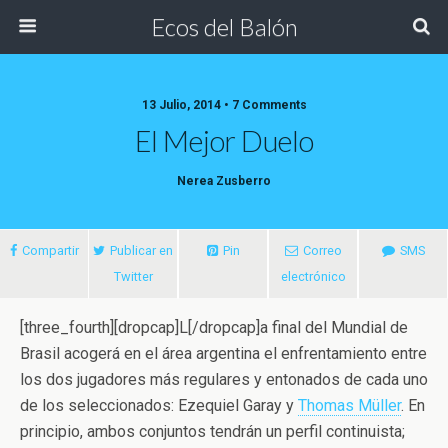
Ecos del Balón
13 Julio, 2014 • 7 Comments
El Mejor Duelo
Nerea Zusberro
Compartir
Publicar en
Pin
Correo
SMS
Twitter
electrónico
[three_fourth][dropcap]L[/dropcap]a final del Mundial de
Brasil acogerá en el área argentina el enfrentamiento entre
los dos jugadores más regulares
y entonados de cada uno
de los seleccionados: Ezequiel Garay y
Thomas Müller
. En
principio, ambos conjuntos tendrán un perfil continuista;