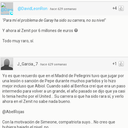
+4
@DavidLeonRon
·
hace 629 semanas
"Para mí el problema de Garay ha sido su carrera, no su nivel"
Y ahora al Zenit por 6 millones de euros
Todo muy raro, sí.
+1
J_Garcia_7
·
hace 629 semanas
Yo es que recuerdo que en el Madrid de Pellegrini tuvo que jugar por
una lesión o sanción de Pepe durante muchos partidos y lo hizo
mejor incluso que Albiol. Cuando salió al Benfica creí que era un paso
intermedio para volver a un grande, el año pasado se dijo que ya casi
lo tenia hecho por el United... Su carrera si que ha sido rara sí, y verlo
ahora en el Zenit no sabe nada bueno.
@AbelRojas
Con la motivación de Simeone, compatriota suyo... No creo que
hubiera bajado el nivel, no.