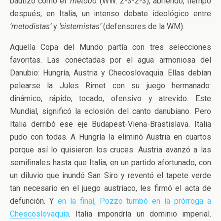
bautizó como el
‘método’
(WW: 2-3-2-3), abriendo, tiempo
después, en Italia, un intenso debate ideológico entre
‘metodistas’
y
‘sistemistas’
(defensores de la WM).
Aquella Copa del Mundo partía con tres selecciones
favoritas. Las conectadas por el agua armoniosa del
Danubio: Hungría, Austria y Checoslovaquia. Ellas debían
pelearse la Jules Rimet con su juego hermanado:
dinámico, rápido, tocado, ofensivo y atrevido. Este
Mundial, significó la eclosión del canto danubiano. Pero
Italia derribó ese eje Budapest-Viena-Brastislava. Italia
pudo con todas. A Hungría la eliminó Austria en cuartos
porque así lo quisieron los cruces. Austria avanzó a las
semifinales hasta que Italia, en un partido afortunado, con
un diluvio que inundó San Siro y reventó el tapete verde
tan necesario en el juego austriaco, les firmó el acta de
defunción. Y
en la final, Pozzo tumbó en la prórroga a
Chescoslovaquia
. Italia impondría un dominio imperial.