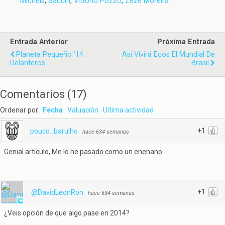
Michels
,
Sacchi
,
Vittorio Pozzo
,
Zezé Moreira
Entrada Anterior
Próxima Entrada
Planeta Pequeño ’14.
Así Vivirá Ecos El Mundial De
Delanteros
Brasil
Comentarios
(
17
)
Ordenar por:
Fecha
Valuación
Ultima actividad
+1
pouco_barulho
·
hace 634 semanas
Genial artículo, Me lo he pasado como un enenano
+1
@DavidLeonRon
·
hace 634 semanas
¿Veis opción de que algo pase en 2014?