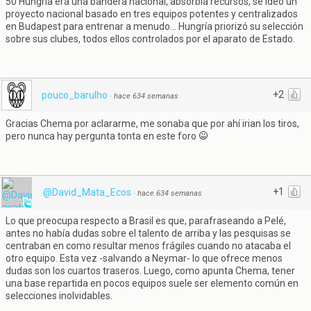
50 Hungría era una bandera nacional, absorbía recursos, se ideó un
proyecto nacional basado en tres equipos potentes y centralizados
en Budapest para entrenar a menudo... Hungría priorizó su selección
sobre sus clubes, todos ellos controlados por el aparato de Estado.
+2
pouco_barulho
·
hace 634 semanas
Gracias Chema por aclararme, me sonaba que por ahí irian los tiros,
pero nunca hay pergunta tonta en este foro
+1
@David_Mata_Ecos
·
hace 634 semanas
Lo que preocupa respecto a Brasil es que, parafraseando a Pelé,
antes no había dudas sobre el talento de arriba y las pesquisas se
centraban en como resultar menos frágiles cuando no atacaba el
otro equipo. Esta vez -salvando a Neymar- lo que ofrece menos
dudas son los cuartos traseros. Luego, como apunta Chema, tener
una base repartida en pocos equipos suele ser elemento común en
selecciones inolvidables.