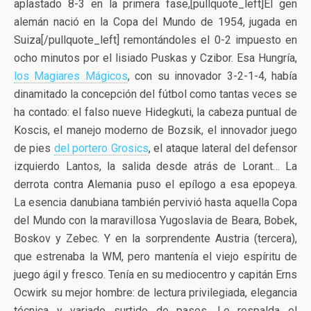
aplastado 8-3 en la primera fase,[pullquote_left]El gen
alemán nació en la Copa del Mundo de 1954, jugada en
Suiza[/pullquote_left] remontándoles el 0-2 impuesto en
ocho minutos por el lisiado Puskas y Czibor. Esa Hungría,
los Magiares Mágicos
, con su innovador 3-2-1-4, había
dinamitado la concepción del fútbol como tantas veces se
ha contado: el falso nueve Hidegkuti, la cabeza puntual de
Koscis, el manejo moderno de Bozsik, el innovador juego
de pies
del portero Grosics
, el ataque lateral del defensor
izquierdo Lantos, la salida desde atrás de Lorant… La
derrota contra Alemania puso el epílogo a esa epopeya.
La esencia danubiana también pervivió hasta aquella Copa
del Mundo con la maravillosa Yugoslavia de Beara, Bobek,
Boskov y Zebec. Y en la sorprendente Austria (tercera),
que estrenaba la WM, pero mantenía el viejo espíritu de
juego ágil y fresco. Tenía en su mediocentro y capitán Erns
Ocwirk su mejor hombre: de lectura privilegiada, elegancia
técnica y variado surtido de pases. Le respalda el