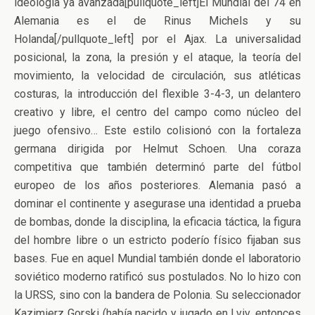
ideología ya avanzada[pullquote_left]El Mundial del 74 en
Alemania es el de Rinus Michels y su
Holanda[/pullquote_left] por el Ajax. La universalidad
posicional, la zona, la presión y el ataque, la teoría del
movimiento, la velocidad de circulación, sus atléticas
costuras, la introducción del flexible 3-4-3, un delantero
creativo y libre, el centro del campo como núcleo del
juego ofensivo… Este estilo colisionó con la fortaleza
germana dirigida por Helmut Schoen. Una coraza
competitiva que también determinó parte del fútbol
europeo de los años posteriores. Alemania pasó a
dominar el continente y asegurase una identidad a prueba
de bombas, donde la disciplina, la eficacia táctica, la figura
del hombre libre o un estricto poderío físico fijaban sus
bases. Fue en aquel Mundial también donde el laboratorio
soviético moderno ratificó sus postulados. No lo hizo con
la URSS, sino con la bandera de Polonia. Su seleccionador
Kazimierz Gorski (había nacido y jugado en Lviv, entonces