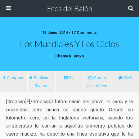
Ecos del Balón
11 Junio, 2014 • 17 Comments
Los Mundiales Y Los Ciclos
Chema R. Bravo
Compartir
Publicar en
Pin
Correo
SMS
Twitter
electrónico
[dropcap]E[/dropcap]l fútbol nació del polvo, el caos y la
oscuridad, pero nunca se quedó quieto. Desde su
kilómetro cero, en la Inglaterra victoriana, cuando los
aristócratas le corrían a aquellas primeras pelotas
de
cuero macizo, ha descrito una línea evolutiva que le ha