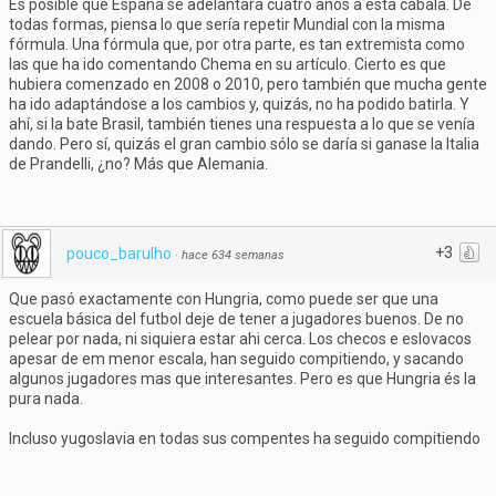
Es posible que España se adelantara cuatro años a esta cábala. De
todas formas, piensa lo que sería repetir Mundial con la misma
fórmula. Una fórmula que, por otra parte, es tan extremista como
las que ha ido comentando Chema en su artículo. Cierto es que
hubiera comenzado en 2008 o 2010, pero también que mucha gente
ha ido adaptándose a los cambios y, quizás, no ha podido batirla. Y
ahí, si la bate Brasil, también tienes una respuesta a lo que se venía
dando. Pero sí, quizás el gran cambio sólo se daría si ganase la Italia
de Prandelli, ¿no? Más que Alemania.
+3
pouco_barulho
·
hace 634 semanas
Que pasó exactamente con Hungria, como puede ser que una
escuela básica del futbol deje de tener a jugadores buenos. De no
pelear por nada, ni siquiera estar ahi cerca. Los checos e eslovacos
apesar de em menor escala, han seguido compitiendo, y sacando
algunos jugadores mas que interesantes. Pero es que Hungria és la
pura nada.
Incluso yugoslavia en todas sus compentes ha seguido compitiendo