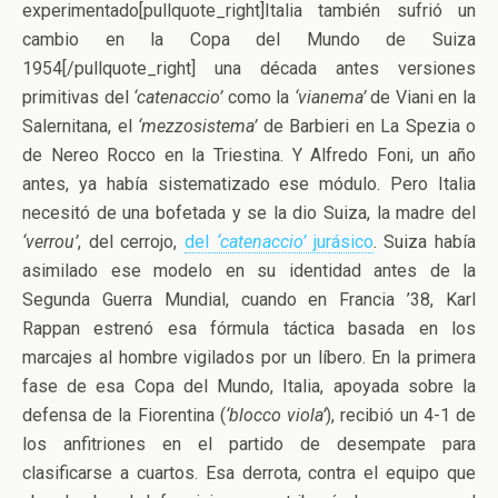
experimentado[pullquote_right]Italia también sufrió un
cambio en la Copa del Mundo de Suiza
1954[/pullquote_right] una década antes versiones
primitivas del
‘catenaccio’
como la
‘vianema’
de Viani en la
Salernitana, el
‘mezzosistema’
de Barbieri en La Spezia o
de Nereo Rocco en la Triestina. Y Alfredo Foni, un año
antes, ya había sistematizado ese módulo. Pero Italia
necesitó de una bofetada y se la dio Suiza, la madre del
‘verrou’
, del cerrojo,
del
‘catenaccio’
jurásico
. Suiza había
asimilado ese modelo en su identidad antes de la
Segunda Guerra Mundial, cuando en Francia ’38, Karl
Rappan estrenó esa fórmula táctica basada en los
marcajes al hombre vigilados por un líbero. En la primera
fase de esa Copa del Mundo, Italia, apoyada sobre la
defensa de la Fiorentina (
‘blocco viola’
), recibió un 4-1 de
los anfitriones en el partido de desempate para
clasificarse a cuartos. Esa derrota, contra el equipo que