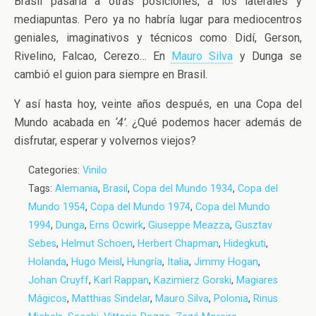
Brasil pasaría a otras posiciones, a los laterales y
mediapuntas. Pero ya no habría lugar para mediocentros
geniales, imaginativos y técnicos como Didí, Gerson,
Rivelino, Falcao, Cerezo… En
Mauro Silva
y Dunga se
cambió el guion para siempre en Brasil.
Y así hasta hoy, veinte años después, en una Copa del
Mundo acabada en
‘4’
. ¿Qué podemos hacer además de
disfrutar, esperar y volvernos viejos?
Categories:
Vinilo
Tags:
Alemania
,
Brasil
,
Copa del Mundo 1934
,
Copa del
Mundo 1954
,
Copa del Mundo 1974
,
Copa del Mundo
1994
,
Dunga
,
Erns Ocwirk
,
Giuseppe Meazza
,
Gusztav
Sebes
,
Helmut Schoen
,
Herbert Chapman
,
Hidegkuti
,
Holanda
,
Hugo Meisl
,
Hungría
,
Italia
,
Jimmy Hogan
,
Johan Cruyff
,
Karl Rappan
,
Kazimierz Gorski
,
Magiares
Mágicos
,
Matthias Sindelar
,
Mauro Silva
,
Polonia
,
Rinus