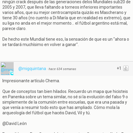
ningún crack después de las generaciones delos Mundiales sub20 de
2005 y 2007, que lleva faltando a torneos inferiores importantes
varios años, que su mejor centrocampista quizás es Mascherano y
tiene 30 años (no cuento a Di María que en realidad es extremo), que
su liga no anda en el mejor momento... el fútbol argentino está mal,
parece claro.
De hecho este Mundial tiene eso, la sensación de que es un "ahora o
se tardará muchísimo en volver a ganar".
+1
@migquintana
·
hace 634 semanas
Impresionante artículo Chema.
Que de conceptos tan bien hilados. Recuerdo un mapa que hicisteis
en Panenka sobre un tema similar, no sé si la evolución del falso 9 o
simplemente de la comunión entre escuelas, que era una pasada y
que venía a resumir todo esto que has ampliado. Cómo mola la
arqueología del fútbol que hacéis David, Vil y tú.
@David León