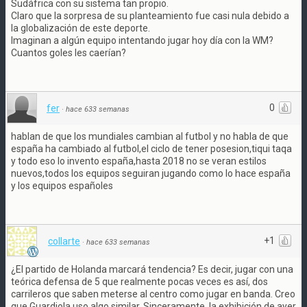
Sudáfrica con su sistema tan propio.
Claro que la sorpresa de su planteamiento fue casi nula debido a
la globalización de este deporte.
Imaginan a algún equipo intentando jugar hoy día con la WM?
Cuantos goles les caerían?
0
fer
·
hace 633 semanas
hablan de que los mundiales cambian al futbol y no habla de que
españa ha cambiado al futbol,el ciclo de tener posesion,tiqui taqa
y todo eso lo invento españa,hasta 2018 no se veran estilos
nuevos,todos los equipos seguiran jugando como lo hace españa
y los equipos españoles
+1
collarte
·
hace 633 semanas
¿El partido de Holanda marcará tendencia? Es decir, jugar con una
teórica defensa de 5 que realmente pocas veces es así, dos
carrileros que saben meterse al centro como jugar en banda. Creo
que Guardiola uso algo similar. Sinceramente, la exhibición de ayer