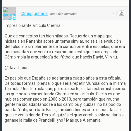
+1
@migquintana
·
hace 634 semanas
Impresionante artículo Chema.
Que de conceptos tan bien hilados. Recuerdo un mapa que
hicisteis en Panenka sobre un tema similar, no sé si la evolución
del falso 9 o simplemente de la comunión entre escuelas, que era
una pasada y que venía a resumir todo esto que has ampliado.
Cómo mola la arqueología del fútbol que hacéis David, Vil y tú.
@David León
Es posible que España se adelantara cuatro años a esta cábala.
De todas formas, piensa lo que sería repetir Mundial con la misma
fórmula. Una fórmula que, por otra parte, es tan extremista como
las que ha ido comentando Chema en su artículo. Cierto es que
hubiera comenzado en 2008 o 2010, pero también que mucha
gente ha ido adaptándose a los cambios y, quizás, no ha podido
batirla. Y ahí, si la bate Brasil, también tienes una respuesta a lo
que se venía dando. Pero sí, quizás el gran cambio sólo se daría si
ganase la Italia de Prandelli, ¿no? Más que Alemania.