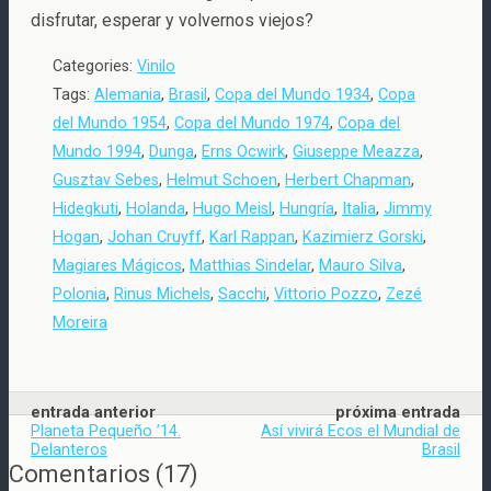
disfrutar, esperar y volvernos viejos?
Categories:
Vinilo
Tags:
Alemania
,
Brasil
,
Copa del Mundo 1934
,
Copa
del Mundo 1954
,
Copa del Mundo 1974
,
Copa del
Mundo 1994
,
Dunga
,
Erns Ocwirk
,
Giuseppe Meazza
,
Gusztav Sebes
,
Helmut Schoen
,
Herbert Chapman
,
Hidegkuti
,
Holanda
,
Hugo Meisl
,
Hungría
,
Italia
,
Jimmy
Hogan
,
Johan Cruyff
,
Karl Rappan
,
Kazimierz Gorski
,
Magiares Mágicos
,
Matthias Sindelar
,
Mauro Silva
,
Polonia
,
Rinus Michels
,
Sacchi
,
Vittorio Pozzo
,
Zezé
Moreira
entrada anterior
próxima entrada
Planeta Pequeño ’14.
Así vivirá Ecos el Mundial de
Delanteros
Brasil
Comentarios
(
17
)