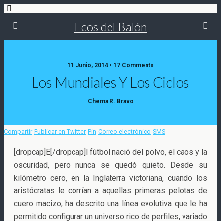
Ecos del Balón
11 Junio, 2014 • 17 Comments
Los Mundiales Y Los Ciclos
Chema R. Bravo
Compartir
Publicar en Twitter
Pin
Correo electrónico
SMS
[dropcap]E[/dropcap]l fútbol nació del polvo, el caos y la
oscuridad, pero nunca se quedó quieto. Desde su
kilómetro cero, en la Inglaterra victoriana, cuando los
aristócratas le corrían a aquellas primeras pelotas
de
cuero macizo, ha descrito una línea evolutiva que le ha
permitido configurar un universo rico de perfiles, variado