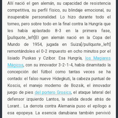
Allí nació el gen alemán, su capacidad de resistencia
competitiva, su perfil físico, su blindaje emocional, su
insuperable personalidad. Lo hizo durante todo el
torneo, pero sobre todo en la final contra la Hungría que
les había aplastado 8-3 en la primera fase,
[pullquote_left]El gen alemán nació en la Copa del
Mundo de 1954, jugada en Suiza[/pullquote_left]
remontándoles el 0-2 impuesto en ocho minutos por el
lisiado Puskas y Czibor. Esa Hungría,
los Magiares
Mágicos
, con su innovador 3-2-1-4, había dinamitado la
concepción del fútbol como tantas veces se ha
contado: el falso nueve Hidegkuti, la cabeza puntual de
Koscis, el manejo moderno de Bozsik, el innovador
juego de pies
del portero Grosics
, el ataque lateral del
defensor izquierdo Lantos, la salida desde atrás de
Lorant… La derrota contra Alemania puso el epílogo a
esa epopeya. La esencia danubiana también pervivió