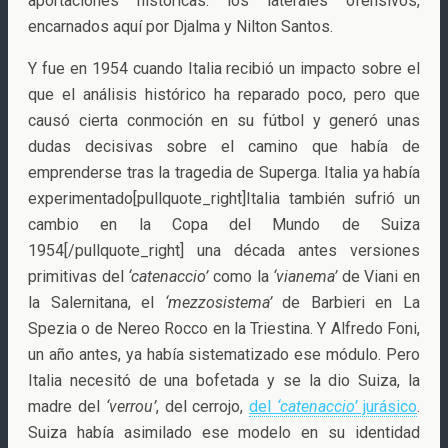
aportaciones históricas: los laterales ofensivos,
encarnados aquí por Djalma y Nilton Santos.
Y fue en 1954 cuando Italia recibió un impacto sobre el
que el análisis histórico ha reparado poco, pero que
causó cierta conmoción en su fútbol y generó unas
dudas decisivas sobre el camino que había de
emprenderse tras la tragedia de Superga. Italia ya había
experimentado[pullquote_right]Italia también sufrió un
cambio en la Copa del Mundo de Suiza
1954[/pullquote_right] una década antes versiones
primitivas del
‘catenaccio’
como la
‘vianema’
de Viani en
la Salernitana, el
‘mezzosistema’
de Barbieri en La
Spezia o de Nereo Rocco en la Triestina. Y Alfredo Foni,
un año antes, ya había sistematizado ese módulo. Pero
Italia necesitó de una bofetada y se la dio Suiza, la
madre del
‘verrou’
, del cerrojo,
del
‘catenaccio’
jurásico
.
Suiza había asimilado ese modelo en su identidad