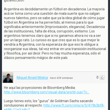
@David León
Argentina es decididamente un fútbol en decadencia. La mayoría
acá se toma como una cuestión de mala suerte que no salgan
nuevos talentos, pero se sabe que ya la idea global de cómo jugar
fútbol en Argentina se ha pervertido; al menos para lo que
significaba anteriormente (Improvisación, elegancia). Decadencia
de las instituciones, falta de ética, corrupción, exitismo. Los
argentinos tenemos claro que si no ganamos ahora no va a ser
por un largo rato. Lo curioso es que creo que es lo que mejor le
vendría a Argentina, con la esperanza de que eso le obligue a
reorganizar sus ideas, tal vez entrar en una transición institucional
y filosófica, por así decir. Pero no hay mucha esperanza, sólo el
clásico pensamiento mágico de este país.
0
Miguel Angel Molina
·
hace 634 semanas
He aquí las proyecciones de Bloomberg Media:
http://www.bloomberg.com/visual-data/world-cup/?c...
Luego tienes esto, los "gurus" de Goldman Sachs sacando
conclusiones al respecto:
http://www.ft.com/cms/s/0/419b3bf8-
e696-11e3-b8c7...