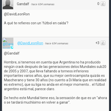
0
Gandalf
·
hace 634 semanas
@DavidLeonRon
A qué te refieres con un 'fútbol en caída'?
+3
@DavidLeonRon
·
hace 634 semanas
@Gandalf
Hombre, si tenemos en cuenta que Argentina no ha producido
ningún crack después de las generaciones delos Mundiales sub20
de 2005 y 2007, que lleva faltando a torneos inferiores
importantes varios años, que su mejor centrocampista quizás es
Mascherano y tiene 30 años (no cuento a Di María que en realidad
es extremo), que su liga no anda en el mejor momento... el fútbol
argentino está mal, parece claro.
De hecho este Mundial tiene eso, la sensación de que es un "ahora
o se tardará muchísimo en volver a ganar".