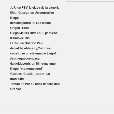
JLFJ
en
PSV, la clave de la victoria
Elber Galarga
en
Un central de
Klopp
danieldepetris
en
Leo Messi –
Origen | Ecos
Diego Matias Dido
en
El pequeño
triunfo de Gio
El titon
en
Querido Pep:
danieldepetris
en
¿Cómo se
construye un sistema de juego?
#yomequedoencasa
danieldepetris
en
Simeone ante
Klopp, ‘memento mori’
Giacomo Giuralarocca
en
La
mutación
Tomas
en
Por 10 años de felicidad,
Gracias