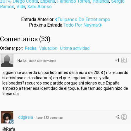
2014
,
Diego Costa
,
España
,
Fernando Torres
,
Holanda
,
Sergio
Ramos
,
Villa
,
Xabi Alonso
Entrada Anterior
Tulipanes De Entretiempo
Próxima Entrada
Todo Por Neymar
Comentarios
(
33
)
Ordenar por:
Fecha
Valuación
Ultima actividad
+1
Rafa
·
hace 633 semanas
alguien se acuerda un partido antes de la euro de 2008 ( no recuerdo
si amistoso o clasificatorio) en el que llegaban torres y villa
lesionados? recuerdo ese partido porque ahi pienso que España
empezo a tener esa identidad de el toque. fue tamudo quien hizo de
9 ese dia.
+2
ddgirela
·
hace 633 semanas
@Rafa