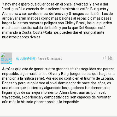
Y hoy me espero cualquier cosa en el once la verdad. Y a va a dar
"casi igual". La esencia de la selección mientras estén Busquets y
Alonso va a ser contudencia defensiva y 0 riesgos con balón. Los de
arriba variarán matices como más balones al espacio o más pases
largos.Nuestros mayores peligros son Chile y Brasil, las que pueden
machacar nuestra salida del balón y por la que Del Bosque está
mimando a Costa. Costa+Xabi nos pueden dar el mundial ante
nuestros peores rivales.
+1
@Juantelar
·
hace 633 semanas
A mí es que eso de ganar cuatro grandes títulos seguidos me parece
imposible, algo más bien de Oliver y Benji (segundo día que hago una
mención a la mítica serie). Por eso no confío en el triunfo de España.
Por eso y porque no la veo al nivel dominador de hace dos años, es
una etapa que se cierra y algunosde los jugadores fundamentales
llegan lejos de su mejor momento. Ahora bien, aun así por nivel,
trayectoria, experiencia y competitividad, son capaces de reventar
aún más la historia y hacer posible lo imposible.