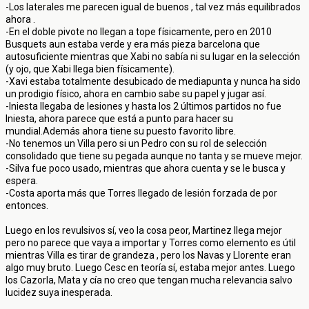
-Los laterales me parecen igual de buenos , tal vez más equilibrados
ahora .
-En el doble pivote no llegan a tope físicamente, pero en 2010
Busquets aun estaba verde y era más pieza barcelona que
autosuficiente mientras que Xabi no sabía ni su lugar en la selección
(y ojo, que Xabi llega bien físicamente).
-Xavi estaba totalmente desubicado de mediapunta y nunca ha sido
un prodigio físico, ahora en cambio sabe su papel y jugar así.
-Iniesta llegaba de lesiones y hasta los 2 últimos partidos no fue
Iniesta, ahora parece que está a punto para hacer su
mundial.Además ahora tiene su puesto favorito libre.
-No tenemos un Villa pero si un Pedro con su rol de selección
consolidado que tiene su pegada aunque no tanta y se mueve mejor.
-Silva fue poco usado, mientras que ahora cuenta y se le busca y
espera.
-Costa aporta más que Torres llegado de lesión forzada de por
entonces.
Luego en los revulsivos sí, veo la cosa peor, Martinez llega mejor
pero no parece que vaya a importar y Torres como elemento es útil
mientras Villa es tirar de grandeza , pero los Navas y Llorente eran
algo muy bruto. Luego Cesc en teoría sí, estaba mejor antes. Luego
los Cazorla, Mata y cía no creo que tengan mucha relevancia salvo
lucidez suya inesperada.