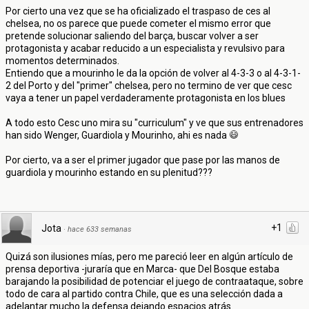
Por cierto una vez que se ha oficializado el traspaso de ces al
chelsea, no os parece que puede cometer el mismo error que
pretende solucionar saliendo del barça, buscar volver a ser
protagonista y acabar reducido a un especialista y revulsivo para
momentos determinados.
Entiendo que a mourinho le da la opción de volver al 4-3-3 o al 4-3-1-
2 del Porto y del "primer" chelsea, pero no termino de ver que cesc
vaya a tener un papel verdaderamente protagonista en los blues
A todo esto Cesc uno mira su "curriculum" y ve que sus entrenadores
han sido Wenger, Guardiola y Mourinho, ahi es nada
Por cierto, va a ser el primer jugador que pase por las manos de
guardiola y mourinho estando en su plenitud???
+1
Jota
·
hace 633 semanas
Quizá son ilusiones mías, pero me pareció leer en algún artículo de
prensa deportiva -juraría que en Marca- que Del Bosque estaba
barajando la posibilidad de potenciar el juego de contraataque, sobre
todo de cara al partido contra Chile, que es una selección dada a
adelantar mucho la defensa dejando espacios atrás.