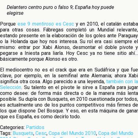
Delantero centro puro o falso 9; España hoy puede
elegirse
Porque
ese 9
mentiroso
es Cesc
y en 2010, el catalán estab
para otras cosas. Fábregas completó un Mundial relevante,
estando presente en la elaboración de los goles ante Paraguay
o la Holanda que hoy nos interesa. Su rol era casi siempre el
mismo: entrar por Xabi Alonso, desmontar el doble pivote y
pegarse a Iniesta para liarla. Hoy Cesc ya no tiene sitio ahí…
básicamente porque Alonso es otro.
El mediocentro no es el crack que era en Sudáfrica y que fue
clave, por ejemplo, en la semifinal ante Alemania; ahora Xabi
significa otra cosa. Algo parecido a una leyenda,
también con l
Selección
. Su talento en el pivote le sirve a España para jugar
como desee: de forma más directa o de la manera más lenta
posible. Su dupla con Busquets, en 2010 cuestionada por todos,
es actualmente uno de los puntos competitivos más firmes de
los que dispone Del Bosque. Y eso, en esta máquina de ganar
que es España, es como decirlo todo.
Categories:
Partidos
Tags:
Busquets
,
Cesc
,
Copa del Mundo 2010
,
Copa del Mundo