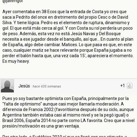
@javimgol
Ayer comentaba en 38 Ecos que la entrada de Costa yo creo que
saca a Pedrito del once en dretrimento del propio Cesc o de David
Silva. Y tiene lógica. Pedro es el elemento de ruptura, dinamismo y
gol. El que está más cerca al gol. Y con Costa su rol perdería un poco
de peso. Además, esta vez no está Jesús Navas y Del Bosque
necesita a ese jugador desde el banquillo, así que... En cuanto al plan
de España, algo debe cambiar. Matices. Lo que pasa es que, en este
caso, cualquier matiz se hace relevante porque España jugaba a no
perder el balón hasta que, una vez cada 15', apareciera el momento.
Es muy heavy.
+1
Jesús
·
hace 633 semanas
Pues yo soy bastante optimista con España, principalmente por la
"falta de optimismo" aunque casi mejor llamarla moderación. A
diferencia de Francia 2002 (favoritísima después de su ciclo, aunque
Argentina también estaba casi al mismo nivel y se la pegó igual) o
Brasil 2006, España 2014 no parte como LA favorita. Creo que a nivel
presión/motivación es una gran ventaja.