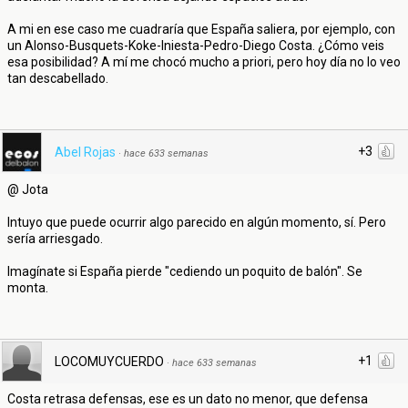
A mi en ese caso me cuadraría que España saliera, por ejemplo, con
un Alonso-Busquets-Koke-Iniesta-Pedro-Diego Costa. ¿Cómo veis
esa posibilidad? A mí me chocó mucho a priori, pero hoy día no lo veo
tan descabellado.
+3
Abel Rojas
·
hace 633 semanas
@ Jota
Intuyo que puede ocurrir algo parecido en algún momento, sí. Pero
sería arriesgado.
Imagínate si España pierde "cediendo un poquito de balón". Se
monta.
+1
LOCOMUYCUERDO
·
hace 633 semanas
Costa retrasa defensas, ese es un dato no menor, que defensa