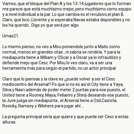
Vamos, que el bloque del Plan A y los 13-14 jugadores que lo forman
me parece que está muchísimo mejor, pero muchísimo como equipo
y a nivel individual a la par. Lo que cambia es el revulsivo,el plan B.
Claro, que Isco ,Llorente y si esperaba Navas estaba disponibles y no
los ha querido...Digo yo que será por algo.
Umas21:
Lo mismo pienso, no veo a Mou poniendole junto a Matic como
normal, menos en grandes citas , ni sabría se rendiría. Y para la
mediapunta tiene a William y OScar y a Oscar ya lo infrautilizo y
defiende mejo que Cesc. Por Mou lo veo claro, va a ser una
herramienta más para según el partido, no un actor principal.
Claro que lo piensas y la clave es ¿puede volver a ser el Cesc
mediocentro del Arsenal? Po que si no es así el City tiene a Yaya,
Silva y Nasri además de poder meter 2 puntas para ese puesto, el
United tiene a Rooney, Maya, Fellainni y Shinji deseando ese puesto,
la Juve juega sin mediapunta , el Arsenal tiene a Ozil,Cazorla,
Rosicky, Ramsey y Wilshere para jugar ahí....
La pregunta principal sería que quiere y que puede ser Cesc a estas
alturas.