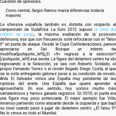
Cuestión de opiniones.
Como central, Sergio Ramos marca diferencias todavía
mayores
La ofensiva española también es distinta con respecto al
campeonato de Sudáfrica. La Euro 2012 supuso
la cima del
control de juego
, la máxima exaltación de la posesión
defensiva, esa que con frecuencia solía reforzarse con el
“falso
9”
en punta de ataque. Desde la Copa Confederaciones, parece
apreciarse en Del Bosque un intento de
modificar[pullquote_left]¿El «9» regresa a la selección?
[/pullquote_left] esa senda. La figura del delantero centro ha ido
regresando a la Selección, ya sea con Roberto Soldado, el
propio Fernando Torres o el recién llegado Diego Costa, al que
se le está entregando galones pese a su condición de novato.
Ante El Salvador vimos una España muy pendiente de las
rupturas del ariete. Una España que quiere aprender a
aprovecharlo. En ese sentido, hoy somos mucho más
camaleónicos y hemos ganado registros. En 2010, el punta era
una figura muy poco potenciada. El mejor ejemplo fue Villa,
inmenso partiendo como atacante desde la izquierda y que bajó
su nivel cuando pasó a jugar de delantero centro. ¿El falso 9?
No lo vimos en todo el Mundial.