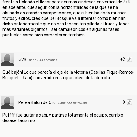
frente a Holanda el llegar pero ser mas dinámico en vertical de 3/4
en adelante, que seguir con la horizontalidad de la que se ha
abusado en grandes competiciones, que si bien ha dado muchos
frutos y éxitos, creo que Del Bosque va a intentar como bien han
dicho anteriormente que no nos tengan tan pillado el truco y tener
mas variantes digamos... ser camaleónicos en algunas fases
puntuales como bien comentaron tambien
+2
vi23
·
hace 633 semanas
Qué bajón! Lo que parecía el eje de la victoria (Casillas-Piqué-Ramos-
Busquets-Xabi) convertido en la gran clave de la derrota
0
Perea Balon de Oro
·
hace 633 semanas
Puffff fue quitar a xabi, y partirse totamente el equipo, cambio
desacertadisimo.