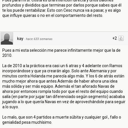
Pues para mí sí. Costa es una intención directa y unos balones
profundos y divididos que terminas por darlos porque sabes que él
te los puede rentabilizar. Esto con Cesc nunca va a pasar, y es algo
que influye quieras o no en el comportamiento del resto.
+2
kay
·
hace 633 semanas
Pues a mi esta selección me parece infinitamente mejor que la de
2010.
La de 2010 a la práctica era casi un 6 atras y 4 adelante con Ramos
incorporándose y que ya crearán algo. Solo ante Alemania y por
minutos contra Holanda me parecía algo más. Y los 6 de atrás están
mucho mejor ahora que antes.Además de haber ahora una idea
más sólida y ser más equipo. Además el tan añorado Navas de
ahora por entonces rompía todo por que el resto del equipo cuando
salía (en parte por jugar tan diferenciado según segmento) acababa
jugando a lo que quería Navas en vez de aprovechándole para seguir
a lo suyo.
Lo malo, que son 4 partidos a muerte súbita y cualquier gol , fallo o
genialidad pesa muchísimo.