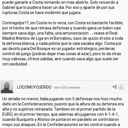
puede ganarle a Costa remando en mas abierto. Solo recuerdo a
Gabriel que lo pudiera hacer un dia. Por eso y aparte de por sus
rupturas Costa se hace evidente que jugara.
Contragolpe??, sin Costa no lo veria, con Costa es bastante factible,
por el hecho de que retrasa defensas y cuando gana un balon casi
siempre saca algo, una falta, una amonestación ..., vease el Real
Madrid Atletico de Liga en el Bernabeu, saco de quicio el solo a toda
la defensa blanca, y cada pelota que le caia sacaba algo. Costa por
asi decirlo para Del Bosque es un jugador estrategico, perderas
control de juego (podras dejar mas cosas al azar), pero te da otras
muy valiosas, ofrece salidas, aire cuando saca algo que suele ser
con asiduidad ...
+2
LOCOMUYCUERDO
·
hace 633 semanas
Un detalle no menor, Italia jugando con 5 defensas nos hizo mucho
daño en la Confederaciones, puesto que la altura de su defensa era
alta y no supimos retrasarla. Tambien en el primer partido de la
EURO, en el primer tiempo, que ademas ahi jugamos con 4-1-4-1,
cuando Busquets y Alonso se juntaron en paralelo se controlaron
mejor sus ataques. En la Confederaciones se les control cuando a