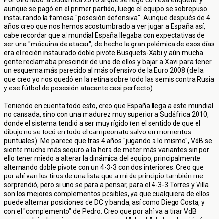
Por otro lado, a Sudáfrica 2010 sí que se llegó con esa etiqueta, y
aunque se pagó en el primer partido, luego el equipo se sobrepuso
instaurando la famosa "posesión defensiva". Aunque después de 4
años creo que nos hemos acostumbrado a ver jugar a España así,
cabe recordar que al mundial España llegaba con expectativas de
ser una "máquina de atacar", de hecho la gran polémica de esos días
era el recién instaurado doble pivote Busquets-Xabi y aún mucha
gente reclamaba prescindir de uno de ellos y bajar a Xavi para tener
un esquema más parecido al más ofensivo de la Euro 2008 (de la
que creo yo nos quedó en la retina sobre todo las semis contra Rusia
y ese fútbol de posesión atacante casi perfecto).
Teniendo en cuenta todo esto, creo que España llega a este mundial
no cansada, sino con una madurez muy superior a Sudáfrica 2010,
donde el sistema tendió a ser muy rígido (en el sentido de que el
dibujo no se tocó en todo el campeonato salvo en momentos
puntuales). Me parece que tras 4 años "jugando a lo mismo", VdB se
siente mucho más seguro a la hora de meter más variantes sin por
ello tener miedo a alterar la dinámica del equipo, principalmente
alternando doble pivote con un 4-3-3 con dos interiores. Creo que
por ahí van los tiros de una lista que a mi de principio también me
sorprendió, pero si uno se para a pensar, para el 4-3-3 Torres y Villa
son los mejores complementos posibles, ya que cualquiera de ellos
puede alternar posiciones de DC y banda, así como Diego Costa, y
con el "complemento" de Pedro. Creo que por ahí va a tirar VdB