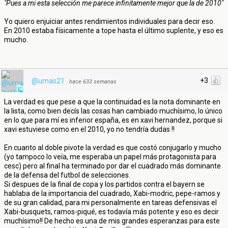
"Pues a mi esta selección me parece infinitamente mejor que la de 2010"
Yo quiero enjuiciar antes rendimientos individuales para decir eso.
En 2010 estaba físicamente a tope hasta el último suplente, y eso es
mucho.
+3
@umas21
·
hace 633 semanas
La verdad es que pese a que la continuidad es la nota dominante en
la lista, como bien decís las cosas han cambiado muchísimo, lo único
en lo que para mí es inferior españa, es en xavi hernandez, porque si
xavi estuviese como en el 2010, yo no tendría dudas !!
En cuanto al doble pivote la verdad es que costó conjugarlo y mucho
(yo tampoco lo veía, me esperaba un papel más protagonista para
cesc) pero al final ha terminado por dar el cuadrado más dominante
de la defensa del futbol de selecciones.
Si despues de la final de copa y los partidos contra el bayern se
hablaba de la importancia del cuadrado, Xabi-modric, pepe-ramos y
de su gran calidad, para mi personalmente en tareas defensivas el
Xabi-busquets, ramos-piqué, es todavía más potente y eso es decir
muchísimo!! De hecho es una de mis grandes esperanzas para este