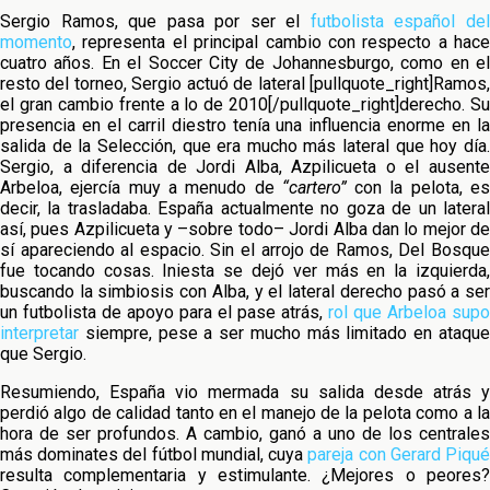
Sergio Ramos, que pasa por ser el
futbolista español de
momento
, representa el principal cambio con respecto a hace
cuatro años. En el Soccer City de Johannesburgo, como en el
resto del torneo, Sergio actuó de lateral [pullquote_right]Ramos,
el gran cambio frente a lo de 2010[/pullquote_right]derecho. Su
presencia en el carril diestro tenía una influencia enorme en la
salida de la Selección, que era mucho más lateral que hoy día.
Sergio, a diferencia de Jordi Alba, Azpilicueta o el ausente
Arbeloa, ejercía muy a menudo de
“cartero”
con la pelota, e
decir, la trasladaba. España actualmente no goza de un lateral
así, pues Azpilicueta y –sobre todo– Jordi Alba dan lo mejor de
sí apareciendo al espacio. Sin el arrojo de Ramos, Del Bosque
fue tocando cosas. Iniesta se dejó ver más en la izquierda,
buscando la simbiosis con Alba, y el lateral derecho pasó a ser
un futbolista de apoyo para el pase atrás,
rol que Arbeloa supo
interpretar
siempre, pese a ser mucho más limitado en ataque
que Sergio.
Resumiendo, España vio mermada su salida desde atrás y
perdió algo de calidad tanto en el manejo de la pelota como a la
hora de ser profundos. A cambio, ganó a uno de los centrales
más dominates del fútbol mundial, cuya
pareja con Gerard Piqu
resulta complementaria y estimulante. ¿Mejores o peores?