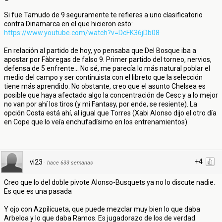
Si fue Tamudo de 9 seguramente te refieres a uno clasificatorio
contra Dinamarca en el que hicieron esto:
https://www.youtube.com/watch?v=DcFK36jDb08
En relación al partido de hoy, yo pensaba que Del Bosque iba a
apostar por Fàbregas de falso 9. Primer partido del torneo, nervios,
defensa de 5 enfrente... No sé, me parecía lo más natural poblar el
medio del campo y ser continuista con el libreto que la selección
tiene más aprendido. No obstante, creo que el asunto Chelsea es
posible que haya afectado algo la concentración de Cesc y a lo mejor
no van por ahí los tiros (y mi Fantasy, por ende, se resiente). La
opción Costa está ahí, al igual que Torres (Xabi Alonso dijo el otro día
en Cope que lo veía enchufadísimo en los entrenamientos).
+4
vi23
·
hace 633 semanas
Creo que lo del doble pivote Alonso-Busquets ya no lo discute nadie.
Es que es una pasada
Y ojo con Azpilicueta, que puede mezclar muy bien lo que daba
Arbeloa y lo que daba Ramos. Es jugadorazo de los de verdad