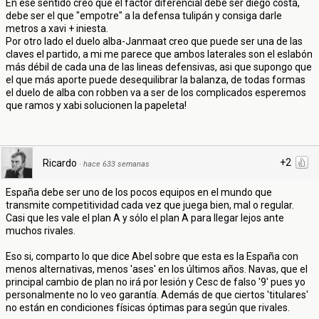
En ese sentido creo que el factor diferencial debe ser diego costa,
debe ser el que "empotre" a la defensa tulipán y consiga darle
metros a xavi + iniesta.
Por otro lado el duelo alba-Janmaat creo que puede ser una de las
claves el partido, a mi me parece que ambos laterales son el eslabón
más débil de cada una de las lineas defensivas, asi que supongo que
el que más aporte puede desequilibrar la balanza, de todas formas
el duelo de alba con robben va a ser de los complicados esperemos
que ramos y xabi solucionen la papeleta!
+2
Ricardo
·
hace 633 semanas
España debe ser uno de los pocos equipos en el mundo que
transmite competitividad cada vez que juega bien, mal o regular.
Casi que les vale el plan A y sólo el plan A para llegar lejos ante
muchos rivales.
Eso si, comparto lo que dice Abel sobre que esta es la España con
menos alternativas, menos 'ases' en los últimos años. Navas, que el
principal cambio de plan no irá por lesión y Cesc de falso '9' pues yo
personalmente no lo veo garantía. Además de que ciertos 'titulares'
no están en condiciones físicas óptimas para según que rivales.