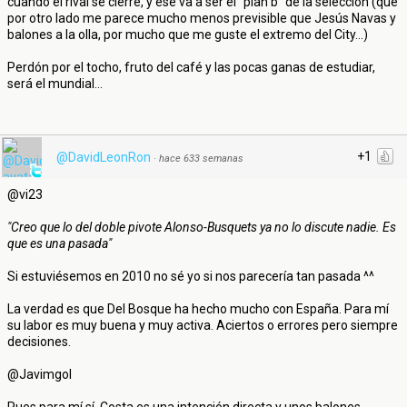
cuando el rival se cierre, y ese va a ser el "plan b" de la selección (que
por otro lado me parece mucho menos previsible que Jesús Navas y
balones a la olla, por mucho que me guste el extremo del City...)
Perdón por el tocho, fruto del café y las pocas ganas de estudiar,
será el mundial...
+1
@DavidLeonRon
·
hace 633 semanas
@vi23
"Creo que lo del doble pivote Alonso-Busquets ya no lo discute nadie. Es
que es una pasada"
Si estuviésemos en 2010 no sé yo si nos parecería tan pasada ^^
La verdad es que Del Bosque ha hecho mucho con España. Para mí
su labor es muy buena y muy activa. Aciertos o errores pero siempre
decisiones.
@Javimgol