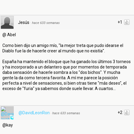
+1
Jesús
·
hace 633 semanas
@ Abel
Como bien dijo un amigo mío, "la mejor treta que pudo idearse el
Diablo fue la de hacerle creer al mundo que no existía".
España ha mantenido el bloque que ha ganado los últimos 3 torneos
y ha incorporado a un delantero que por momentos de temporada
daba sensación de hacerle sombra a los "dos bichos". Y mucha
gente la da como tercera favorita. A mí me parece la posición
perfecta a nivel de sensaciones, si bien otras tiene "más deseo", el
exceso de "furia" ya sabemos donde suele llevar. A cuartos...
+2
@DavidLeonRon
·
hace 633 semanas
@kay