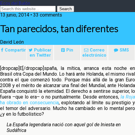
Ecos del Balón
13 junio, 2014 • 33 comments
Tan parecidos, tan diferentes
David León
Compartir
Publicar
Pin
Correo
SMS
en Twitter
electrónico
[dropcap]E[/dropcap]spaña, la mítica, arranca esta noche en
Brasil otra Copa del Mundo. Lo hará ante Holanda, el mismo rival
contra el que comenzó todo. Porque más allá de la gran Euro
2008 y el mérito de alcanzar una final del Mundial,
ante Holand
España conquistó la eternidad. El derecho a sentirse superior, lo
fuera –que lo era– o no puntualmente. Desde entonces,
la Roja
ha obrado en consecuencia
, explotando al límite su prestigio 
el temor del adversario. Mucho ha cambiado en lo mental pero
¿y en lo futbolístico?
La España legendaria nació con aquel gol de Iniesta en
Sudáfrica