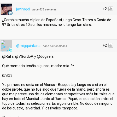
+2
javimgol
·
hace 633 semanas
¿Cambia mucho el plan de España si juega Cesc, Torres o Costa de
9? Si los otros 10 son los mismos, no lo tengo tan claro.
+2
@migquintana
·
hace 633 semanas
@Rafa, @VGordoA y @ddgirela
Qué memoria tenéis algunos, madre mía. ^^
@vi23
Yo primero no creía en el Alonso - Busquets y luego no creí en el
doble pivote, que no fue algo que fuera de la mano, pero ahora es
que me parece uno de los elementos competitivos más brutales que
hay en todo el Mundial. Junto al Ramos-Piqué, es que están entre el
top5 de todas las selecciones. Es algo increíble. No dudo de ninguno
de los cuatro, la verdad. Y los rivales, tampoco.