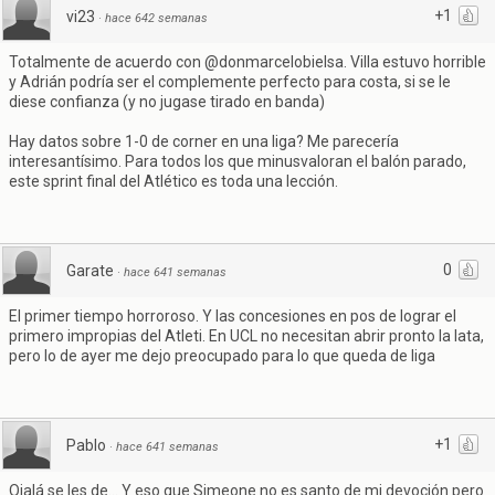
+1
vi23
·
hace 642 semanas
Totalmente de acuerdo con @donmarcelobielsa. Villa estuvo horrible
y Adrián podría ser el complemente perfecto para costa, si se le
diese confianza (y no jugase tirado en banda)
Hay datos sobre 1-0 de corner en una liga? Me parecería
interesantísimo. Para todos los que minusvaloran el balón parado,
este sprint final del Atlético es toda una lección.
0
Garate
·
hace 641 semanas
El primer tiempo horroroso. Y las concesiones en pos de lograr el
primero impropias del Atleti. En UCL no necesitan abrir pronto la lata,
pero lo de ayer me dejo preocupado para lo que queda de liga
+1
Pablo
·
hace 641 semanas
Ojalá se les de... Y eso que Simeone no es santo de mi devoción pero