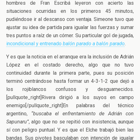
hombres de Fran Escribá leyeron con acierto las
situaciones ocurridas en los primeros 45 minutos,
pudiéndose ir al descanso con ventaja. Simeone tuvo que
ajustar su idea de partida para igualar las fuerzas y sumar
tres puntos a raíz de un córner. Su particular gol de jugada,
incondicional y entrenado
balón parado a balón parado
.
Y es que la noticia en el arranque era la inclusión de Adrián
López en el costado derecho, algo que no tuvo
continuidad durante la primera parte, pues su posición
terminó centrándose hasta formar un 4-3-1-2 que dejó a
los rojiblancos confusos y desguarnecidos.
[pullquote_right]Rivera dirigió a los suyos en campo
enemigo[/pullquote_right]En palabras del técnico
argentino,
“buscaba el enfrentamiento de Adrián con
Sapunaru”
, algo que no se repitió con insistencia, aunque
sí con peligro puntual. Y es que el Elche trabajó bien las
bandas. Sus pivotes basculaban con intención de igualar