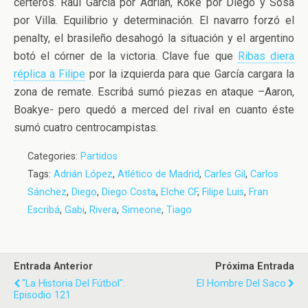
certeros. Raúl García por Adrián, Koke por Diego y Sosa
por Villa. Equilibrio y determinación. El navarro forzó el
penalty, el brasileño desahogó la situación y el argentino
botó el córner de la victoria. Clave fue que
Ribas diera
réplica a Filipe
por la izquierda para que García cargara la
zona de remate. Escribá sumó piezas en ataque –Aaron,
Boakye- pero quedó a merced del rival en cuanto éste
sumó cuatro centrocampistas.
Categories:
Partidos
Tags:
Adrián López
,
Atlético de Madrid
,
Carles Gil
,
Carlos
Sánchez
,
Diego
,
Diego Costa
,
Elche CF
,
Filipe Luis
,
Fran
Escribá
,
Gabi
,
Rivera
,
Simeone
,
Tiago
Entrada Anterior
Próxima Entrada
"La Historia Del Fútbol":
El Hombre Del Saco
Episodio 121