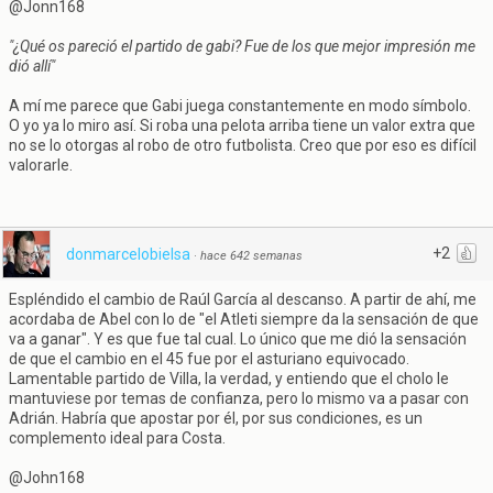
@Jonn168
"¿Qué os pareció el partido de gabi? Fue de los que mejor impresión me
dió allí"
A mí me parece que Gabi juega constantemente en modo símbolo.
O yo ya lo miro así. Si roba una pelota arriba tiene un valor extra que
no se lo otorgas al robo de otro futbolista. Creo que por eso es difícil
valorarle.
+2
donmarcelobielsa
·
hace 642 semanas
Espléndido el cambio de Raúl García al descanso. A partir de ahí, me
acordaba de Abel con lo de "el Atleti siempre da la sensación de que
va a ganar". Y es que fue tal cual. Lo único que me dió la sensación
de que el cambio en el 45 fue por el asturiano equivocado.
Lamentable partido de Villa, la verdad, y entiendo que el cholo le
mantuviese por temas de confianza, pero lo mismo va a pasar con
Adrián. Habría que apostar por él, por sus condiciones, es un
complemento ideal para Costa.
@John168