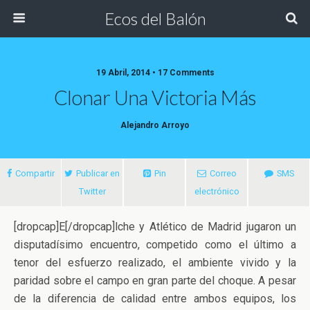
Ecos del Balón
19 Abril, 2014 • 17 Comments
Clonar Una Victoria Más
Alejandro Arroyo
Compartir
Publicar en
Pin
Correo
SMS
Twitter
electrónico
[dropcap]E[/dropcap]lche y Atlético de Madrid jugaron un
disputadísimo encuentro, competido como el último a
tenor del esfuerzo realizado, el ambiente vivido y la
paridad sobre el campo en gran parte del choque
. A pesar
de la diferencia de calidad entre ambos equipos, los