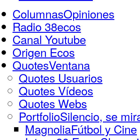
Columnas
Opiniones
Radio 38ecos
Canal Youtube
Origen Ecos
Quotes
Ventana
Quotes Usuarios
Quotes Vídeos
Quotes Webs
Portfolio
Silencio, se mir
Magnolia
Fútbol y Cine