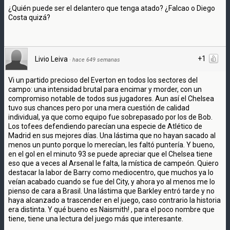
¿Quién puede ser el delantero que tenga atado? ¿Falcao o Diego
Costa quizá?
+1
Livio Leiva
·
hace 649 semanas
Vi un partido precioso del Everton en todos los sectores del
campo: una intensidad brutal para encimar y morder, con un
compromiso notable de todos sus jugadores. Aun así el Chelsea
tuvo sus chances pero por una mera cuestión de calidad
individual, ya que como equipo fue sobrepasado por los de Bob.
Los tofees defendiendo parecían una especie de Atlético de
Madrid en sus mejores días. Una lástima que no hayan sacado al
menos un punto porque lo merecían, les faltó puntería. Y bueno,
en el gol en el minuto 93 se puede apreciar que el Chelsea tiene
eso que a veces al Arsenal le falta, la mística de campeón. Quiero
destacar la labor de Barry como mediocentro, que muchos ya lo
veían acabado cuando se fue del City, y ahora yo al menos me lo
pienso de cara a Brasil. Una lástima que Barkley entró tarde y no
haya alcanzado a trascender en el juego, caso contrario la historia
era distinta. Y qué bueno es Naismith! , para el poco nombre que
tiene, tiene una lectura del juego más que interesante.