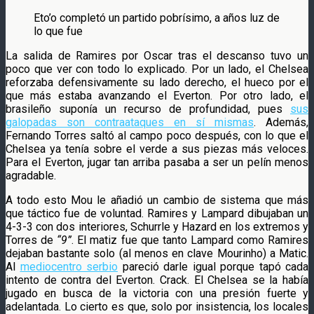
Eto’o completó un partido pobrísimo, a años luz de
lo que fue
La salida de Ramires por Oscar tras el descanso tuvo un
poco que ver con todo lo explicado. Por un lado, el Chelsea
reforzaba defensivamente su lado derecho, el hueco por el
que más estaba avanzando el Everton. Por otro lado, el
brasileño suponía un recurso de profundidad, pues
sus
galopadas son contraataques en sí mismas
. Además,
Fernando Torres saltó al campo poco después, con lo que el
Chelsea ya tenía sobre el verde a sus piezas más veloces.
Para el Everton, jugar tan arriba pasaba a ser un pelín menos
agradable.
A todo esto Mou le añadió un cambio de sistema que más
que táctico fue de voluntad. Ramires y Lampard dibujaban un
4-3-3 con dos interiores, Schurrle y Hazard en los extremos y
Torres de
“9”
. El matiz fue que tanto Lampard como Ramires
dejaban bastante solo (al menos en clave Mourinho) a Matic.
Al
mediocentro serbio
pareció darle igual porque tapó cada
intento de contra del Everton. Crack. El Chelsea se la había
jugado en busca de la victoria con una presión fuerte y
adelantada. Lo cierto es que, solo por insistencia, los locales