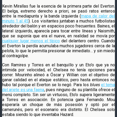
Kevin Mirallas fue la esencia de la primera parte del Everton.
El belga, extremo derecho a priori, se pasó ratos enteros
entre la mediapunta y la banda izquierda (
mapa de calor del
minuto 1 al 45
). Los visitantes juntaban a muchos futbolistas
alrededor del balón y en espacios poco frecuentes. Baines, el
lateral izquierdo, aparecía para tocar entre líneas y Naismith,
que se suponía que era el nueve, en realidad se movía por
cualquier lugar menos el típico
del delantero centro. Cuando
el Everton la perdía acumulaba muchos jugadores cerca de la
pelota, lo que le permitía presionar de inmediato… y sin miedo
al contragolpe.
Con Ramires y Torres en el banquillo y un Eto’o que ya no
intimida por velocidad, el Chelsea no tenía opciones para
correr. Mourinho alineó a Óscar y Willian con el objetivo de
ganar calidad en el ataque estático, pero hasta entonces no
hubo tal porque el Everton se lo negó. Para los
blues
el tema
del ariete es una faena
, pues ninguno de su plantilla ofrece el
menú completo. Sin ser un virtuoso, Eto’o supera ligeramente
a Torres en asociación. En potencia gana Fernando. Mou
esperaría un choque de más posesión y optó por el
camerunés, pero el escenario era distinto. El Chelsea solo
estaba siendo lo que inventaba Hazard.