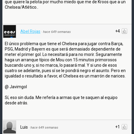
que quiere la pelota por mucho miedo que me de Kroos que a un
Chelsea/Atlético..
+4
Abel Rojas
·
hace 649 semanas
El único problema que tiene el Chelsea para jugar contra Barça,
PSG, Madrid y Bayern es que será demasiado dependiente de
meter el primer gol. Lo necesitará para no morir. Seguramente
haga un arranque típico de Mou con 15 minutos primorosos
buscando uno y, si no marca, lo pasará mal. Y si uno de esos
cuatro se adelante, pues sí se le pondrá negro el asunto. Pero en
igualdad o resultado a favor, el Chelsea es un marrón de narices.
@ Javimgol
Sí, eso sin duda. Me refería a armas que te saquen al equipo
desde atrás.
+1
Luis
·
hace 649 semanas