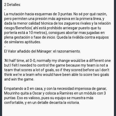
2 Detalles:
-
La mutación hacia esquemas de 3 puntas. No sé por qué razón,
pero permiten una presión más agresiva en la primera línea, y
dada la menor calidad técnica de los zagueros rivales y la relación
riesgo/Beneficio( ahí está prohibido arriesgar puesto que tu
portería está a 10 metros), consigues abortar mas jugadas en
plena gestación o fase de inicio. Queda la riválida contra equipos
de similares aptitudes.
-
El Valor añadido del Mánager: el razonamiento.
'At half time, at 0-0, normally my change would be a different one
but I felt I needed to control the game because my team is not a
team that scores a lot of goals, so if they scored before us I don't
think we're a team who would have been able to score two goals
and win the game.
Empatando a 0 en casa, y con la necesidad imperiosa de ganar,
Mourinho quita a Oscar y coloca a Ramires en un módulo con 3
puntas. Eso es valioso, pues su equipo se muestra más
confortable, y en un detalle decanta la victoria.