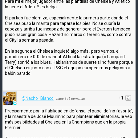
Para mí el mejor jugador entre las plantillas de Chelsea y Atlético
lo tiene el Atleti. Y es belga.
El partido fue plomizo, especialmente la primera parte donde el
Chelsea puso la manta para taparse los pies. No se cubría la
cabeza y arriba fue incapaz de generar, pero el Everton tampoco
pudo hacer gran cosa. Hazard no marcó diferencias, como contra
el City la semana pasada.
En la segunda el Chelsea inquietó algo más , pero vamos, el
partido era de 0-0 de manual. Al final la estrategia (o Lampard-
Terry) sonrió a los blues. Hablaríamos de suerte si no fuera porque
el Chelsea es junto con el PSG el equipo europeo más peligroso a
balón parado.
+1
@Nacho_Blanco
·
hace 649 semanas
Precisamente por la fiabilidad en defensa, el papel de 'no favorito',
y la maestría de José Mourinho para plantear eliminatorias, le veo
más posibilidades al Chelsea en la Champions que en la propia
Premier.