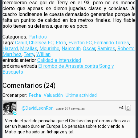
merecieron ese gol de Terry en el 93, pero no es menos
cierto que apenas se dieron jugadas claras y concisas. Al
cuadro londinense le cuesta demasiado generarlas porque le
falta un puntito de calidad en los metros finales. Hoy fiable
solo tienen su defensa, que no es poco.
Categories:
Partidos
Tags:
Cahill
,
Chelsea FC
,
Eto'o
,
Everton FC
,
Fernando Torres
,
Hazard
,
Mirallas
,
Mourinho
,
Naismith
,
Oscar
,
Ramires
,
Roberto
Martínez
,
Terry
,
Willian
entrada anterior
Calidad e intensidad
próxima entrada
El rombo de Arrasate contra Song y
Busquets
Comentarios
(
24
)
Ordenar por:
Fecha
Valuación
Ultima actividad
+4
@DavidLeonRon
·
hace 649 semanas
Viendo el partido pensaba que el Chelsea los próximos años va a
ser un hueso duro en Europa. Lo pensaba sobre todo viendo a
Matic, que ha sido un fichajazo y tal.