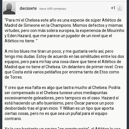
+1
diecisiete
·
hace 649 semanas
"Para mí el Chelsea este año es una especie de súper Atlético de
Madrid de Simeone en la Champions. Mismos defectos y mismas
virtudes, pero con más solera europea, la experiencia de Mourinho
y Eden Hazard, que me parece un jugador de un nivel que el
Atlético no tiene. "
A mi los blues me tiran un poco, y me gustaría verlo así, pero
tengo mis dudas. Estoy de acuerdo en las similitudes entre los dos
equipos, pero para mi hay una cosa clave que tiene el Atlético de
Madrid que no tiene el Chelsea. Un delantero de primer nivel. Creo
que Costa está varios peldaños por encima tanto de Etoo como
de Torres.
Y creo que esa falta es algo que lastra mucho al Chelsea. Podría
ser compensado si el Chelsea tuviese unos mediapuntas
excesivamente goleadores, pero tampoco es el caso. Hazard sí
está haciendo un año buenísimo, pero Óscar parece un poco
desbordado tras el gran inicio. Y Willian es un tipo que aporta
ciertas cosas, pero no es que sea un puñal para el equipo
contrario.
Yo lo veo bastante un equipo "en construcción", al Atlético lo veo