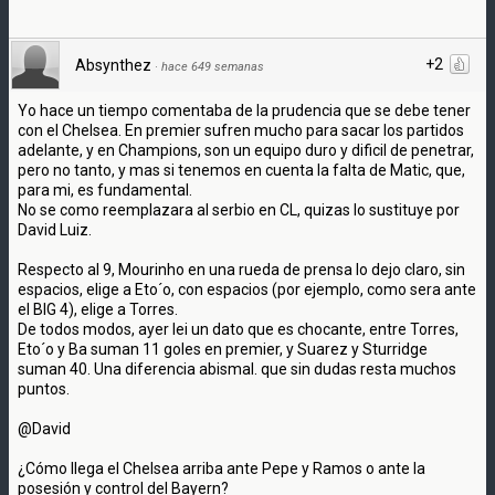
+2
Absynthez
·
hace 649 semanas
Yo hace un tiempo comentaba de la prudencia que se debe tener
con el Chelsea. En premier sufren mucho para sacar los partidos
adelante, y en Champions, son un equipo duro y dificil de penetrar,
pero no tanto, y mas si tenemos en cuenta la falta de Matic, que,
para mi, es fundamental.
No se como reemplazara al serbio en CL, quizas lo sustituye por
David Luiz.
Respecto al 9, Mourinho en una rueda de prensa lo dejo claro, sin
espacios, elige a Eto´o, con espacios (por ejemplo, como sera ante
el BIG 4), elige a Torres.
De todos modos, ayer lei un dato que es chocante, entre Torres,
Eto´o y Ba suman 11 goles en premier, y Suarez y Sturridge
suman 40. Una diferencia abismal. que sin dudas resta muchos
puntos.
@David
¿Cómo llega el Chelsea arriba ante Pepe y Ramos o ante la
posesión y control del Bayern?