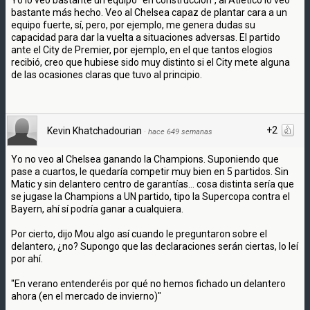
bastante más hecho. Veo al Chelsea capaz de plantar cara a un
equipo fuerte, sí, pero, por ejemplo, me genera dudas su
capacidad para dar la vuelta a situaciones adversas. El partido
ante el City de Premier, por ejemplo, en el que tantos elogios
recibió, creo que hubiese sido muy distinto si el City mete alguna
de las ocasiones claras que tuvo al principio.
+2
Kevin Khatchadourian
·
hace 649 semanas
Yo no veo al Chelsea ganando la Champions. Suponiendo que
pase a cuartos, le quedaría competir muy bien en 5 partidos. Sin
Matic y sin delantero centro de garantías... cosa distinta sería que
se jugase la Champions a UN partido, tipo la Supercopa contra el
Bayern, ahí sí podría ganar a cualquiera.
Por cierto, dijo Mou algo así cuando le preguntaron sobre el
delantero, ¿no? Supongo que las declaraciones serán ciertas, lo leí
por ahí.
"En verano entenderéis por qué no hemos fichado un delantero
ahora (en el mercado de invierno)"