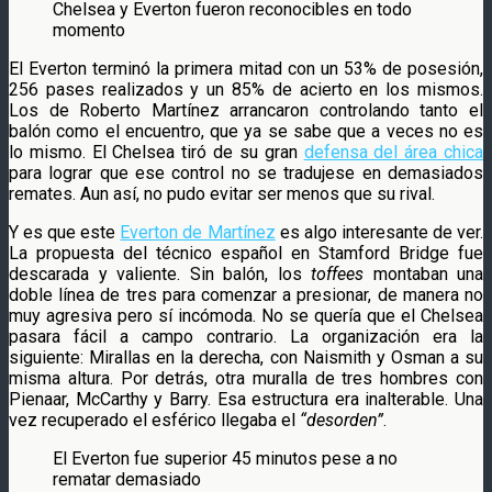
Chelsea y Everton fueron reconocibles en todo
momento
El Everton terminó la primera mitad con un 53% de posesión,
256 pases realizados y un 85% de acierto en los mismos.
Los de Roberto Martínez arrancaron controlando tanto el
balón como el encuentro, que ya se sabe que a veces no es
lo mismo. El Chelsea tiró de su gran
defensa del área chica
para lograr que ese control no se tradujese en demasiados
remates. Aun así, no pudo evitar ser menos que su rival.
Y es que este
Everton de Martínez
es algo interesante de ver.
La propuesta del técnico español en Stamford Bridge fue
descarada y valiente. Sin balón, los
toffees
montaban una
doble línea de tres para comenzar a presionar, de manera no
muy agresiva pero sí incómoda. No se quería que el Chelsea
pasara fácil a campo contrario. La organización era la
siguiente: Mirallas en la derecha, con Naismith y Osman a su
misma altura. Por detrás, otra muralla de tres hombres con
Pienaar, McCarthy y Barry. Esa estructura era inalterable. Una
vez recuperado el esférico llegaba el
“desorden”
.
El Everton fue superior 45 minutos pese a no
rematar demasiado