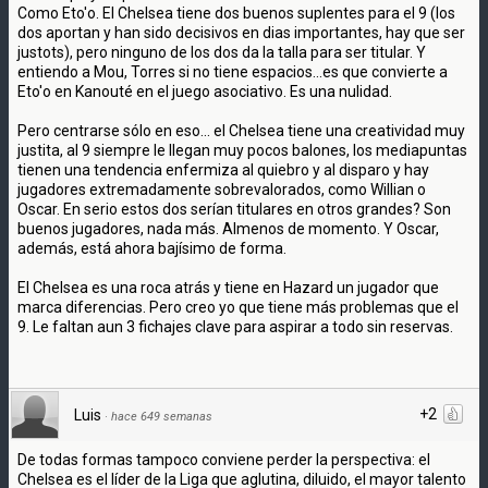
Como Eto'o. El Chelsea tiene dos buenos suplentes para el 9 (los
dos aportan y han sido decisivos en dias importantes, hay que ser
justots), pero ninguno de los dos da la talla para ser titular. Y
entiendo a Mou, Torres si no tiene espacios...es que convierte a
Eto'o en Kanouté en el juego asociativo. Es una nulidad.
Pero centrarse sólo en eso... el Chelsea tiene una creatividad muy
justita, al 9 siempre le llegan muy pocos balones, los mediapuntas
tienen una tendencia enfermiza al quiebro y al disparo y hay
jugadores extremadamente sobrevalorados, como Willian o
Oscar. En serio estos dos serían titulares en otros grandes? Son
buenos jugadores, nada más. Almenos de momento. Y Oscar,
además, está ahora bajísimo de forma.
El Chelsea es una roca atrás y tiene en Hazard un jugador que
marca diferencias. Pero creo yo que tiene más problemas que el
9. Le faltan aun 3 fichajes clave para aspirar a todo sin reservas.
+2
Luis
·
hace 649 semanas
De todas formas tampoco conviene perder la perspectiva: el
Chelsea es el líder de la Liga que aglutina, diluido, el mayor talento