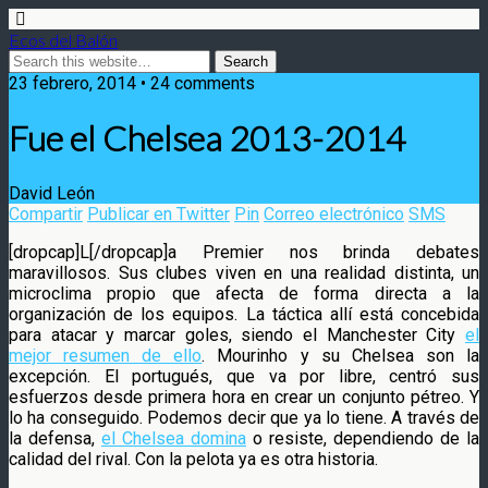
Ecos del Balón
23 febrero, 2014 • 24 comments
Fue el Chelsea 2013-2014
David León
Compartir
Publicar en Twitter
Pin
Correo electrónico
SMS
[dropcap]L[/dropcap]a Premier nos brinda debates
maravillosos. Sus clubes viven en una realidad distinta, un
microclima propio que afecta de forma directa a la
organización de los equipos. La táctica allí está concebida
para
atacar y marcar goles, siendo el Manchester City
el
mejor resumen de ello
. Mourinho y su Chelsea son la
excepción. El portugués, que va por libre, centró sus
esfuerzos desde primera hora en crear un conjunto pétreo. Y
lo ha conseguido. Podemos decir que ya lo tiene. A través de
la defensa,
el Chelsea domina
o resiste, dependiendo de la
calidad del rival. Con la pelota ya es otra historia.