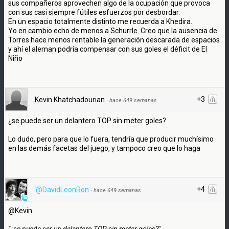
sus compañeros aprovechen algo de la ocupación que provoca
con sus casi siempre fútiles esfuerzos por desbordar.
En un espacio totalmente distinto me recuerda a Khedira.
Yo en cambio echo de menos a Schurrle. Creo que la ausencia de
Torres hace menos rentable la generación descarada de espacios
y ahí el aleman podría compensar con sus goles el déficit de El
Niño
+3
Kevin Khatchadourian
·
hace 649 semanas
¿se puede ser un delantero TOP sin meter goles?
Lo dudo, pero para que lo fuera, tendría que producir muchísimo
en las demás facetas del juego, y tampoco creo que lo haga
+4
@DavidLeonRon
·
hace 649 semanas
@Kevin
"¿se puede ser un delantero TOP sin meter goles?"