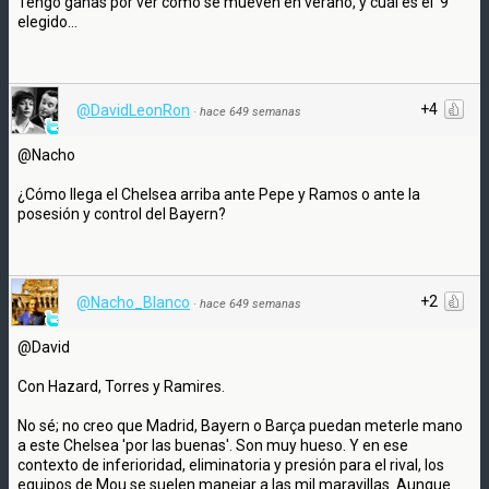
Tengo ganas por ver cómo se mueven en verano, y cuál es el '9'
elegido...
+4
@DavidLeonRon
·
hace 649 semanas
@Nacho
¿Cómo llega el Chelsea arriba ante Pepe y Ramos o ante la
posesión y control del Bayern?
+2
@Nacho_Blanco
·
hace 649 semanas
@David
Con Hazard, Torres y Ramires.
No sé; no creo que Madrid, Bayern o Barça puedan meterle mano
a este Chelsea 'por las buenas'. Son muy hueso. Y en ese
contexto de inferioridad, eliminatoria y presión para el rival, los
equipos de Mou se suelen manejar a las mil maravillas. Aunque