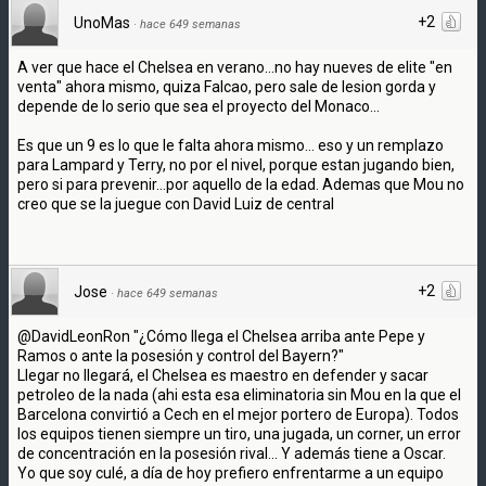
+2
UnoMas
·
hace 649 semanas
A ver que hace el Chelsea en verano...no hay nueves de elite "en
venta" ahora mismo, quiza Falcao, pero sale de lesion gorda y
depende de lo serio que sea el proyecto del Monaco...
Es que un 9 es lo que le falta ahora mismo... eso y un remplazo
para Lampard y Terry, no por el nivel, porque estan jugando bien,
pero si para prevenir...por aquello de la edad. Ademas que Mou no
creo que se la juegue con David Luiz de central
+2
Jose
·
hace 649 semanas
@DavidLeonRon "¿Cómo llega el Chelsea arriba ante Pepe y
Ramos o ante la posesión y control del Bayern?"
Llegar no llegará, el Chelsea es maestro en defender y sacar
petroleo de la nada (ahi esta esa eliminatoria sin Mou en la que el
Barcelona convirtió a Cech en el mejor portero de Europa). Todos
los equipos tienen siempre un tiro, una jugada, un corner, un error
de concentración en la posesión rival... Y además tiene a Oscar.
Yo que soy culé, a día de hoy prefiero enfrentarme a un equipo