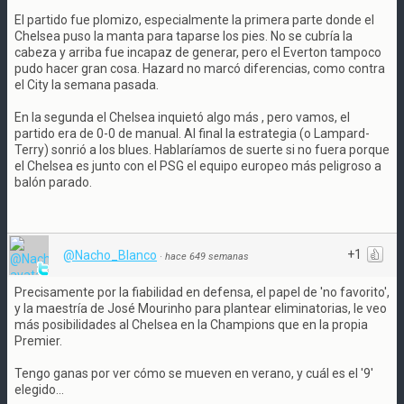
El partido fue plomizo, especialmente la primera parte donde el
Chelsea puso la manta para taparse los pies. No se cubría la
cabeza y arriba fue incapaz de generar, pero el Everton tampoco
pudo hacer gran cosa. Hazard no marcó diferencias, como contra
el City la semana pasada.
En la segunda el Chelsea inquietó algo más , pero vamos, el
partido era de 0-0 de manual. Al final la estrategia (o Lampard-
Terry) sonrió a los blues. Hablaríamos de suerte si no fuera porque
el Chelsea es junto con el PSG el equipo europeo más peligroso a
balón parado.
+1
@Nacho_Blanco
·
hace 649 semanas
Precisamente por la fiabilidad en defensa, el papel de 'no favorito',
y la maestría de José Mourinho para plantear eliminatorias, le veo
más posibilidades al Chelsea en la Champions que en la propia
Premier.
Tengo ganas por ver cómo se mueven en verano, y cuál es el '9'
elegido...