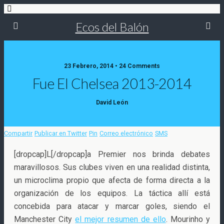
Ecos del Balón
23 Febrero, 2014 • 24 Comments
Fue El Chelsea 2013-2014
David León
Compartir
Publicar en Twitter
Pin
Correo electrónico
SMS
[dropcap]L[/dropcap]a Premier nos brinda debates
maravillosos. Sus clubes viven en una realidad distinta,
un microclima propio que afecta de forma directa a la
organización de los equipos. La táctica allí está
concebida para
atacar y marcar goles, siendo el
Manchester City
el mejor resumen de ello
. Mourinho y