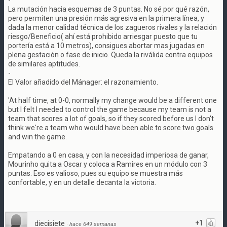
-
La mutación hacia esquemas de 3 puntas. No sé por qué razón,
pero permiten una presión más agresiva en la primera línea, y
dada la menor calidad técnica de los zagueros rivales y la relación
riesgo/Beneficio( ahí está prohibido arriesgar puesto que tu
portería está a 10 metros), consigues abortar mas jugadas en
plena gestación o fase de inicio. Queda la riválida contra equipos
de similares aptitudes.
-
El Valor añadido del Mánager: el razonamiento.
'At half time, at 0-0, normally my change would be a different one
but I felt I needed to control the game because my team is not a
team that scores a lot of goals, so if they scored before us I don't
think we're a team who would have been able to score two goals
and win the game.
Empatando a 0 en casa, y con la necesidad imperiosa de ganar,
Mourinho quita a Oscar y coloca a Ramires en un módulo con 3
puntas. Eso es valioso, pues su equipo se muestra más
confortable, y en un detalle decanta la victoria.
+1
diecisiete
·
hace 649 semanas