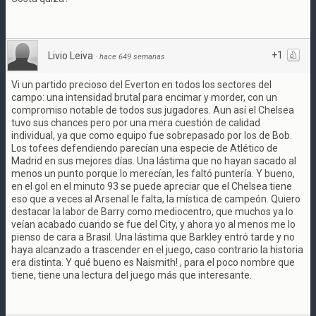
+1
Livio Leiva
·
hace 649 semanas
Vi un partido precioso del Everton en todos los sectores del
campo: una intensidad brutal para encimar y morder, con un
compromiso notable de todos sus jugadores. Aun así el Chelsea
tuvo sus chances pero por una mera cuestión de calidad
individual, ya que como equipo fue sobrepasado por los de Bob.
Los tofees defendiendo parecían una especie de Atlético de
Madrid en sus mejores días. Una lástima que no hayan sacado al
menos un punto porque lo merecían, les faltó puntería. Y bueno,
en el gol en el minuto 93 se puede apreciar que el Chelsea tiene
eso que a veces al Arsenal le falta, la mística de campeón. Quiero
destacar la labor de Barry como mediocentro, que muchos ya lo
veían acabado cuando se fue del City, y ahora yo al menos me lo
pienso de cara a Brasil. Una lástima que Barkley entró tarde y no
haya alcanzado a trascender en el juego, caso contrario la historia
era distinta. Y qué bueno es Naismith! , para el poco nombre que
tiene, tiene una lectura del juego más que interesante.