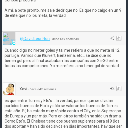
Curiosa pregunta.
A mí, a bote pronto, me sale decir que no. Es que no caigo en un 9
de élite que no los meta, la verdad.
+5
@DavidLeonRon
·
hace 649 semanas
Cuando digo no meter goles y tal me refiero a que no meta ni 12
por Liga. Vamos que Kluivert, Benzema, etc... se dice que no
tienen gol pero al final acababan las campañas con 25-30 entre
todas las competiciones. Yo me refiero a no tener gol de verdad.
+2
Xavi
·
hace 649 semanas
es que entre Torres y Eto'o... la verdad, parece que se olvidan
partidos buenos de Eto'o y sólo se valoran los buenos de Torres
este año. Sí, ha estado muy rápido contra el City, en la Supercopa
de Europa y un par más. Pero en otros también ha sido un drama.
Como Eto'o. El Chelsea tiene dos buenos suplentes para el 9 (los
dos aportan y han sido decisivos en dias importantes, hay que ser