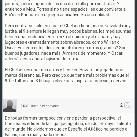
justots), pero ninguno de los dos da la talla para ser titular. Y
entiendo a Mou, Torres si no tiene espacios...es que convierte a
Eto'o en Kanouté en el juego asociativo. Es una nulidad.
Pero centrarse sólo en eso... el Chelsea tiene una creatividad muy
justita, al 9 siempre le llegan muy pocos balones, los mediapuntas
tienen una tendencia enfermiza al quiebro y al disparo y hay
jugadores extremadamente sobrevalorados, como Willian o
Oscar. En serio estos dos serían titulares en otros grandes? Son
buenos jugadores, nada más. Almenos de momento. Y Oscar,
además, está ahora bajísimo de forma.
El Chelsea es una roca atrás y tiene en Hazard un jugador que
marca diferencias. Pero creo yo que tiene más problemas que el
9. Le faltan aun 3 fichajes clave para aspirar a todo sin reservas.
+2
Luis
·
hace 649 semanas
De todas formas tampoco conviene perder la perspectiva: el
Chelsea es el líder de la Liga que aglutina, diluido, el mayor talento
del mundo. No olvidemos que en España el Atlético ha perdido a
Falcao, nada más y nada menos.