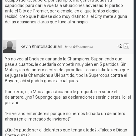
equipo fuerte, sí, pero, por ejemplo, me genera dudas su
capacidad para dar la vuelta a situaciones adversas. El partido
ante el City de Premier, por ejemplo, en el que tantos elogios
recibió, creo que hubiese sido muy distinto si el City mete alguna
de las ocasiones claras que tuvo al principio.
+2
Kevin Khatchadourian
·
hace 649 semanas
Yo no veo al Chelsea ganando la Champions. Suponiendo que
pase a cuartos, le quedaría competir muy bien en 5 partidos. Sin
Matic y sin delantero centro de garantías... cosa distinta sería que
se jugase la Champions a UN partido, tipo la Supercopa contra el
Bayern, ahí sí podría ganar a cualquiera.
Por cierto, dijo Mou algo así cuando le preguntaron sobre el
delantero, ¿no? Supongo que las declaraciones serán ciertas, lo leí
por ahí.
"En verano entenderéis por qué no hemos fichado un delantero
ahora (en el mercado de invierno)"
¿Quién puede ser el delantero que tenga atado? ¿Falcao o Diego
Costa quizá?