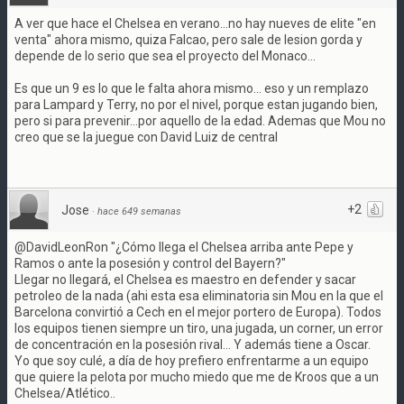
A ver que hace el Chelsea en verano...no hay nueves de elite "en
venta" ahora mismo, quiza Falcao, pero sale de lesion gorda y
depende de lo serio que sea el proyecto del Monaco...
Es que un 9 es lo que le falta ahora mismo... eso y un remplazo
para Lampard y Terry, no por el nivel, porque estan jugando bien,
pero si para prevenir...por aquello de la edad. Ademas que Mou no
creo que se la juegue con David Luiz de central
+2
Jose
·
hace 649 semanas
@DavidLeonRon "¿Cómo llega el Chelsea arriba ante Pepe y
Ramos o ante la posesión y control del Bayern?"
Llegar no llegará, el Chelsea es maestro en defender y sacar
petroleo de la nada (ahi esta esa eliminatoria sin Mou en la que el
Barcelona convirtió a Cech en el mejor portero de Europa). Todos
los equipos tienen siempre un tiro, una jugada, un corner, un error
de concentración en la posesión rival... Y además tiene a Oscar.
Yo que soy culé, a día de hoy prefiero enfrentarme a un equipo
que quiere la pelota por mucho miedo que me de Kroos que a un
Chelsea/Atlético..