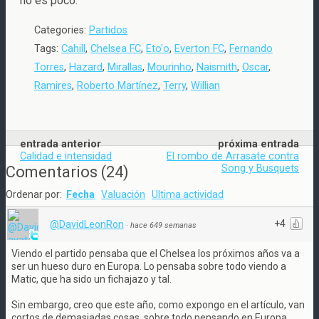
no es poco.
Categories:
Partidos
Tags:
Cahill
,
Chelsea FC
,
Eto'o
,
Everton FC
,
Fernando
Torres
,
Hazard
,
Mirallas
,
Mourinho
,
Naismith
,
Oscar
,
Ramires
,
Roberto Martínez
,
Terry
,
Willian
entrada anterior
próxima entrada
Calidad e intensidad
El rombo de Arrasate contra
Song y Busquets
Comentarios
(
24
)
Ordenar por:
Fecha
Valuación
Ultima actividad
+4
@DavidLeonRon
·
hace 649 semanas
Viendo el partido pensaba que el Chelsea los próximos años va a
ser un hueso duro en Europa. Lo pensaba sobre todo viendo a
Matic, que ha sido un fichajazo y tal.
Sin embargo, creo que este año, como expongo en el artículo, van
cortos de demasiadas cosas, sobre todo pensando en Europa.