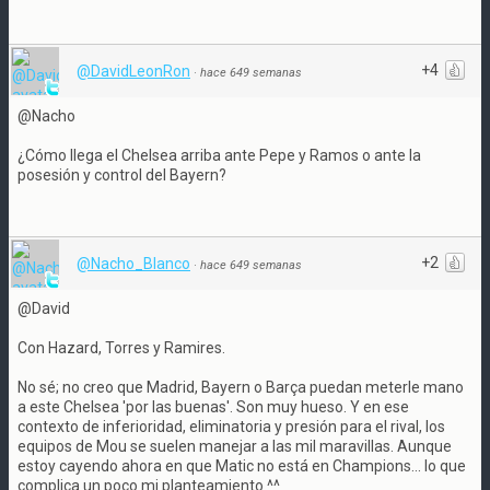
+4
@DavidLeonRon
·
hace 649 semanas
@Nacho
¿Cómo llega el Chelsea arriba ante Pepe y Ramos o ante la
posesión y control del Bayern?
+2
@Nacho_Blanco
·
hace 649 semanas
@David
Con Hazard, Torres y Ramires.
No sé; no creo que Madrid, Bayern o Barça puedan meterle mano
a este Chelsea 'por las buenas'. Son muy hueso. Y en ese
contexto de inferioridad, eliminatoria y presión para el rival, los
equipos de Mou se suelen manejar a las mil maravillas. Aunque
estoy cayendo ahora en que Matic no está en Champions... lo que
complica un poco mi planteamiento ^^