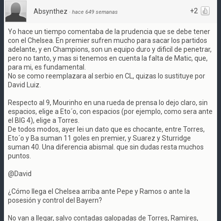
+2
Absynthez
·
hace 649 semanas
Yo hace un tiempo comentaba de la prudencia que se debe tener
con el Chelsea. En premier sufren mucho para sacar los partidos
adelante, y en Champions, son un equipo duro y dificil de penetrar,
pero no tanto, y mas si tenemos en cuenta la falta de Matic, que,
para mi, es fundamental.
No se como reemplazara al serbio en CL, quizas lo sustituye por
David Luiz.
Respecto al 9, Mourinho en una rueda de prensa lo dejo claro, sin
espacios, elige a Eto´o, con espacios (por ejemplo, como sera ante
el BIG 4), elige a Torres.
De todos modos, ayer lei un dato que es chocante, entre Torres,
Eto´o y Ba suman 11 goles en premier, y Suarez y Sturridge
suman 40. Una diferencia abismal. que sin dudas resta muchos
puntos.
@David
¿Cómo llega el Chelsea arriba ante Pepe y Ramos o ante la
posesión y control del Bayern?
No van a llegar, salvo contadas galopadas de Torres, Ramires,