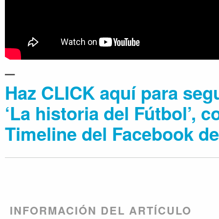
–
Haz CLICK aquí para segu
‘La historia del Fútbol’, 
Timeline del Facebook de
INFORMACIÓN DEL ARTÍCULO