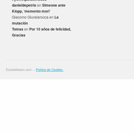
danieldepetris
en
Simeone ante
Klopp, ‘memento mori’
Giacomo Giuralarocca
en
La
mutación
Tomas
en
Por 10 años de felicidad,
Gracias
Ecosdelbalon.com - -
Política de Cookies.