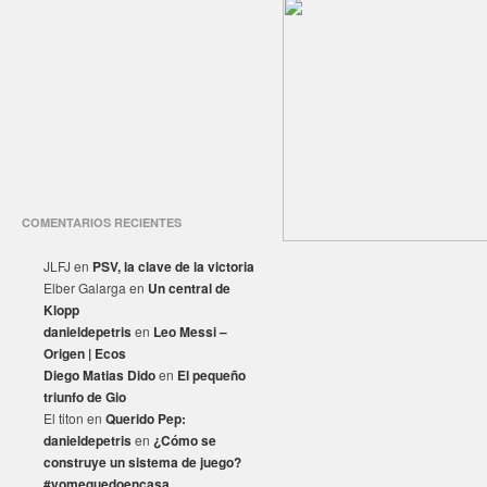
COMENTARIOS RECIENTES
JLFJ
en
PSV, la clave de la victoria
Elber Galarga
en
Un central de
Klopp
danieldepetris
en
Leo Messi –
Origen | Ecos
Diego Matias Dido
en
El pequeño
triunfo de Gio
El titon
en
Querido Pep:
danieldepetris
en
¿Cómo se
construye un sistema de juego?
#yomequedoencasa