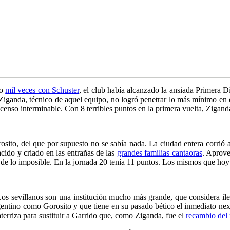
lo
mil veces con Schuster
, el club había alcanzado la ansiada Primera D
 Ziganda, técnico de aquel equipo, no logró penetrar lo más mínimo en
censo interminable. Con 8 terribles puntos en la primera vuelta, Ziganda
rosito, del que por supuesto no se sabía nada. La ciudad entera corri
acido y criado en las entrañas de las
grandes familias cantaoras
. Aprove
s de lo imposible. En la jornada 20 tenía 11 puntos. Los mismos que hoy 
Los sevillanos son una institución mucho más grande, que considera ilegí
gentino como Gorosito y que tiene en su pasado bético el inmediato ne
terriza para sustituir a Garrido que, como Ziganda, fue el
recambio del