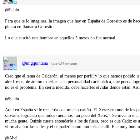
@Pablo
Para que te lo imagines, la imagen que hay en España de Gorosito es de hac
piensa en llamar a Gorosito.
Lo que suscitó este hombre en aquellos 5 meses no fue normal.
@migquintana
·
hace 654 semanas
Creo que el tema de Calderón, al menos por perfil y lo que hemos podido ir 
aire fresco, de ánimo exterior. Una personalidad carismática, que pueda log
no es el problema. En cierta medida, debe hacerles olvidar donde están. Aisl
@Pablo
Aquí en España se le recuerda con mucho cariño. El Xerez era uno de los pe
salvarlo, logrando que todos fuéramos ''un poco del Xerez''. Se inventó una 
mucha gente. Quizás cuesta entenderlo a los de fuera, pero es que Cadiz es u
vitoreaba por las calles y él empatizó como uno más de allí. Fue muy bonito
@Abel