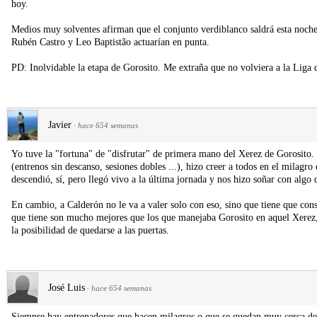
hoy.
Medios muy solventes afirman que el conjunto verdiblanco saldrá esta noch
Rubén Castro y Leo Baptistão actuarían en punta.
PD: Inolvidable la etapa de Gorosito. Me extraña que no volviera a la Liga 
Javier
·
hace 654 semanas
Yo tuve la "fortuna" de "disfrutar" de primera mano del Xerez de Gorosito. C
(entrenos sin descanso, sesiones dobles ...), hizo creer a todos en el milagr
descendió, sí, pero llegó vivo a la última jornada y nos hizo soñar con algo
En cambio, a Calderón no le va a valer solo con eso, sino que tiene que con
que tiene son mucho mejores que los que manejaba Gorosito en aquel Xerez,
la posibilidad de quedarse a las puertas.
José Luis
·
hace 654 semanas
Siempre hay entrenadores que hacen milagros o que se quedan muy cerca de h