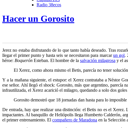
Radio 38ecos
Hacer un Gorosito
J
erez no estaba disfrutando de lo que tanto había deseado. Tras rozar
llegar
el primer punto y hasta seis se necesitaron para marcar
un gol
.
héroe:
Boquerón
Esteban. El hombre de la
salvación milagrosa
y el as
El Xerez, como ahora mismo el Betis, parecía no tener solución
Y a la mañana siguiente, el estupor: el Xerez contrataba a Néstor Go
ese señor. Ahí llegó el shock: Gorosito, más que argentino, parecía n
infrautilizada, el Xerez acarició el milagro, quedando a solo dos gole
Gorosito demostró que 18 jornadas dan hasta para lo imposible
De entrada, hay que realizar una distinción: el Betis no es el Xerez. 
impactantes. Al banquillo de Heliópolis llega Humberto Calderón, ar
el primer entrenamiento. El
compañero de Maradona
en la Selección a