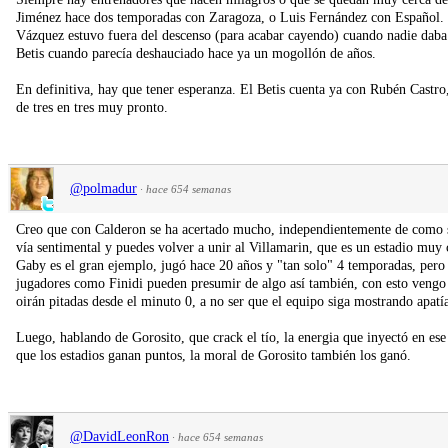
Jiménez hace dos temporadas con Zaragoza, o Luis Fernández con Español. P
Vázquez estuvo fuera del descenso (para acabar cayendo) cuando nadie daba
Betis cuando parecía deshauciado hace ya un mogollón de años.
En definitiva, hay que tener esperanza. El Betis cuenta ya con Rubén Castr
de tres en tres muy pronto.
@polmadur
·
hace 654 semanas
Creo que con Calderon se ha acertado mucho, independientemente de como sea 
vía sentimental y puedes volver a unir al Villamarin, que es un estadio muy c
Gaby es el gran ejemplo, jugó hace 20 años y "tan solo" 4 temporadas, pero 
jugadores como Finidi pueden presumir de algo así también, con esto vengo a
oirán pitadas desde el minuto 0, a no ser que el equipo siga mostrando apatí
Luego, hablando de Gorosito, que crack el tío, la energia que inyectó en ese
que los estadios ganan puntos, la moral de Gorosito también los ganó.
@DavidLeonRon
·
hace 654 semanas