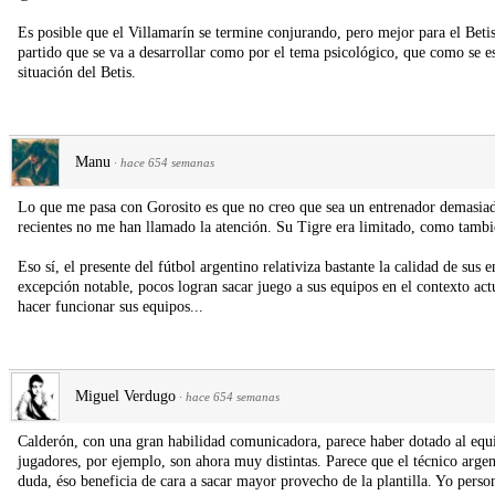
Es posible que el Villamarín se termine conjurando, pero mejor para el Betis
partido que se va a desarrollar como por el tema psicológico, que como se e
situación del Betis.
Manu
·
hace 654 semanas
Lo que me pasa con Gorosito es que no creo que sea un entrenador demasiad
recientes no me han llamado la atención. Su Tigre era limitado, como tambi
Eso sí, el presente del fútbol argentino relativiza bastante la calidad de s
excepción notable, pocos logran sacar juego a sus equipos en el contexto act
hacer funcionar sus equipos...
Miguel Verdugo
·
hace 654 semanas
Calderón, con una gran habilidad comunicadora, parece haber dotado al equip
jugadores, por ejemplo, son ahora muy distintas. Parece que el técnico argent
duda, éso beneficia de cara a sacar mayor provecho de la plantilla. Yo pers