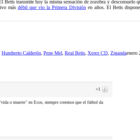
El Betis transmite hoy la misma sensación de zozobra y desconsuelo que 
ctivo más
débil que vio la Primera División
en años. El Betis dispone
,
Humberto Calderón
,
Pepe Mel
,
Real Betis
,
Xerez CD
,
Ziganda
enero 
+1
vida o muerte" en Ecos, siempre creemos que el fútbol da