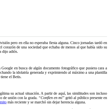
ivisión pero en ella no esperaba fiesta alguna. Cinco jornadas tardó en
 el corazón de una sociedad que echaba de menos al que había sido su
 dijo adiós.
ó a Google en busca de algún documento fotográfico que pusiera cara a
chando la idolatría generada y exprimiendo al máximo a una plantilla
tiene el Betis.
tima su actual situación. A partir de aquí, las similitudes son incluso
xo de unión con la grada.
“Confíen en mí”
gritó al público presente en
 mito
más reciente y se marchó sin dejar herencia alguna.