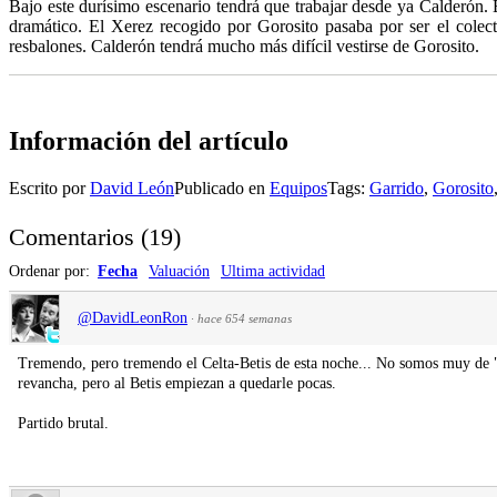
Bajo este durísimo escenario tendrá que trabajar desde ya Calderón. 
dramático. El Xerez recogido por Gorosito pasaba por ser el cole
resbalones. Calderón tendrá mucho más difícil vestirse de Gorosito.
Información del artículo
Escrito por
David León
Publicado en
Equipos
Tags:
Garrido
,
Gorosito
Comentarios
(
19
)
Ordenar por:
Fecha
Valuación
Ultima actividad
@DavidLeonRon
·
hace 654 semanas
Tremendo, pero tremendo el Celta-Betis de esta noche... No somos muy de "
revancha, pero al Betis empiezan a quedarle pocas.
Partido brutal.