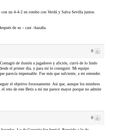
e con un 4-4-2 en rombo con Verdú y Salva Sevilla juntos.
después de su – casi –hazaña.
0
ontagió de ilusión a jugadores y afición, curró de lo lindo
o desde el primer día, y para mí lo consiguió. Mi equipo
 que parecía impensable. Fue más que sufciente, a mi entender.
seguir el objetivo forzosamente. Así que, aunque los mimbres
 el reto de este Betis a mí me parece mayor porque no admite
0
acerlos. Lo de Gorosito fue bestial. Parecido a lo de