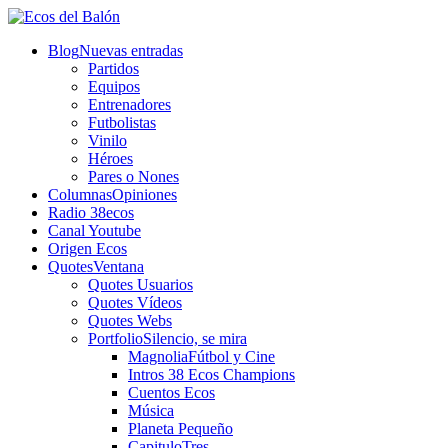
Blog
Nuevas entradas
Partidos
Equipos
Entrenadores
Futbolistas
Vinilo
Héroes
Pares o Nones
Columnas
Opiniones
Radio 38ecos
Canal Youtube
Origen Ecos
Quotes
Ventana
Quotes Usuarios
Quotes Vídeos
Quotes Webs
Portfolio
Silencio, se mira
Magnolia
Fútbol y Cine
Intros 38 Ecos Champions
Cuentos Ecos
Música
Planeta Pequeño
CapituloTres