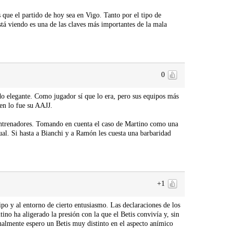
 que el partido de hoy sea en Vigo. Tanto por el tipo de
stá viendo es una de las claves más importantes de la mala
0
o elegante. Como jugador sí que lo era, pero sus equipos más
en lo fue su AAJJ.
us entrenadores. Tomando en cuenta el caso de Martino como una
ual. Si hasta a Bianchi y a Ramón les cuesta una barbaridad
+1
o y al entorno de cierto entusiasmo. Las declaraciones de los
ino ha aligerado la presión con la que el Betis convivía y, sin
onalmente espero un Betis muy distinto en el aspecto anímico