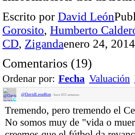
Escrito por
David León
Pub
Gorosito
,
Humberto Calder
CD
,
Ziganda
enero 24, 2014
Comentarios
(
19
)
Ordenar por:
Fecha
Valuación
@DavidLeonRon
·
hace 653 semanas
Tremendo, pero tremendo el Celt
No somos muy de "vida o muert
creemos que el fútbol da revanc