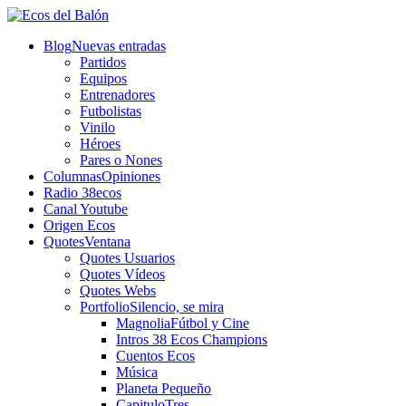
Blog
Nuevas entradas
Partidos
Equipos
Entrenadores
Futbolistas
Vinilo
Héroes
Pares o Nones
Columnas
Opiniones
Radio 38ecos
Canal Youtube
Origen Ecos
Quotes
Ventana
Quotes Usuarios
Quotes Vídeos
Quotes Webs
Portfolio
Silencio, se mira
Magnolia
Fútbol y Cine
Intros 38 Ecos Champions
Cuentos Ecos
Música
Planeta Pequeño
CapituloTres