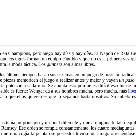
o en Champions, pero luego hay días y hay días. El Napoli de Rafa Ben
 que los tigres forman un equipo cándido y que no es la primera vez q
ntra la moda táctica. Los
gunners
son almas libres.
los últimos tiempos basan sus sistemas en un juego de posición radical
e piezas memoricen el juego a realizar antes y mejor y vayan
un paso
a potencie a cada uno. Se apunta esto porque es difícil escribir de ma
 posible es fuerte: Wenger da a sus hombres mucha, pero mucha, más
libe
 lo que ellos quieren es que lo sepamos hasta nosotros. Su anhelo es
s tenía un principio y un final diferente y que a ninguna le faltó equil
y y Ramsey. Ese orden se rompía constantemente, los cuatro mediapuntas
z que uno cogía la pelota ese poseedor tuviese un amigo ofreciéndose