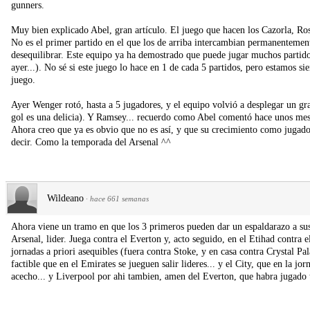
gunners.
Muy bien explicado Abel, gran artículo. El juego que hacen los Cazorla, Rosi
No es el primer partido en el que los de arriba intercambian permanentemen
desequilibrar. Este equipo ya ha demostrado que puede jugar muchos partidos
ayer...). No sé si este juego lo hace en 1 de cada 5 partidos, pero estamos 
juego.
Ayer Wenger rotó, hasta a 5 jugadores, y el equipo volvió a desplegar un gr
gol es una delicia). Y Ramsey... recuerdo como Abel comentó hace unos meses
Ahora creo que ya es obvio que no es así, y que su crecimiento como jugador
decir. Como la temporada del Arsenal ^^
Wildeano
·
hace 661 semanas
Ahora viene un tramo en que los 3 primeros pueden dar un espaldarazo a sus 
Arsenal, lider. Juega contra el Everton y, acto seguido, en el Etihad contra e
jornadas a priori asequibles (fuera contra Stoke, y en casa contra Crystal 
factible que en el Emirates se jueguen salir lideres... y el City, que en la j
acecho... y Liverpool por ahi tambien, amen del Everton, que habra jugado 