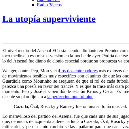
Radio 38ecos
La utopía superviviente
E
l nivel medio del Arsenal FC está siendo alto tanto en Premier com
tocó medirse a esa misma versión
en la noche de ayer. Podría decirse
lo del Arsenal fue digno de elogio especial porque su propuesta va co
Wenger, contra Pep, Mou y cía
Los dos entrenadores
más exitosos de 
de movimientos posibles muy específico con el ánimo de que las onc
Guardiola como Mourinho se aseguran de que el rol de cada futbolist
parezca una poesía en favor del francés. Y es que la frase más clara
momento. Pep y José sí saben dónde estarán Kroos y Oscar. Es más,
ejecute su plan fijo tan a
la perfección que fulmine
.
Cazorla, Özil, Rosicky y Ramsey fueron una sinfonía musical.
Lo maravilloso del partido del Arsenal fue que cada una de sus jugada
que, de inicio, de izquierda a derecha lucía a Cazorla, Özil, Rosick
ratificarlo, y pese a tanto cambio se las apañaron para que cada ve