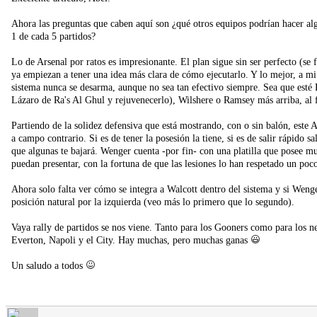
Ahora las preguntas que caben aquí son ¿qué otros equipos podrían hacer al
1 de cada 5 partidos?
Lo de Arsenal por ratos es impresionante. El plan sigue sin ser perfecto (se 
ya empiezan a tener una idea más clara de cómo ejecutarlo. Y lo mejor, a mi 
sistema nunca se desarma, aunque no sea tan efectivo siempre. Sea que esté 
Lázaro de Ra's Al Ghul y rejuvenecerlo), Wilshere o Ramsey más arriba, al f
Partiendo de la solidez defensiva que está mostrando, con o sin balón, este 
a campo contrario. Si es de tener la posesión la tiene, si es de salir rápido 
que algunas te bajará. Wenger cuenta -por fin- con una platilla que posee m
puedan presentar, con la fortuna de que las lesiones lo han respetado un po
Ahora solo falta ver cómo se integra a Walcott dentro del sistema y si Wen
posición natural por la izquierda (veo más lo primero que lo segundo).
Vaya rally de partidos se nos viene. Tanto para los Gooners como para los neu
Everton, Napoli y el City. Hay muchas, pero muchas ganas
Un saludo a todos