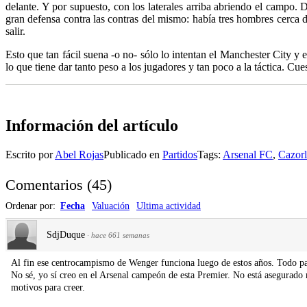
delante. Y por supuesto, con los laterales arriba abriendo el campo. 
gran defensa contra las contras del mismo: había tres hombres cerca d
salir.
Esto que tan fácil suena -o no- sólo lo intentan el Manchester City y 
lo que tiene dar tanto peso a los jugadores y tan poco a la táctica. Cu
Información del artículo
Escrito por
Abel Rojas
Publicado en
Partidos
Tags:
Arsenal FC
,
Cazorl
Comentarios
(
45
)
Ordenar por:
Fecha
Valuación
Ultima actividad
SdjDuque
·
hace 661 semanas
Al fin ese centrocampismo de Wenger funciona luego de estos años. Todo pa
No sé, yo sí creo en el Arsenal campeón de esta Premier. No está asegurado
motivos para creer.