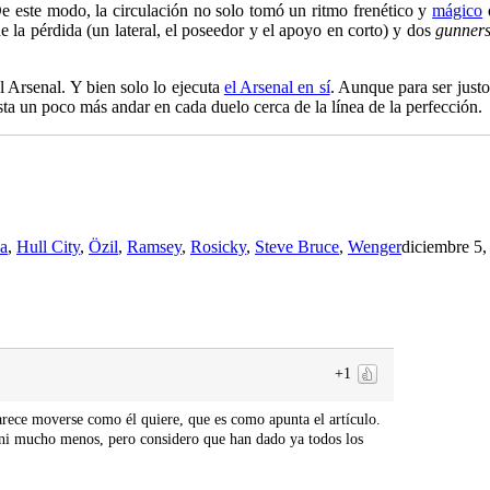
De este modo, la circulación no solo tomó un ritmo frenético y
mágico
e la pérdida (un lateral, el poseedor y el apoyo en corto) y dos
gunner
el Arsenal. Y bien solo lo ejecuta
el Arsenal en sí
. Aunque para ser justo
esta un poco más andar en cada duelo cerca de la línea de la perfección.
a
,
Hull City
,
Özil
,
Ramsey
,
Rosicky
,
Steve Bruce
,
Wenger
diciembre 5,
+1
rece moverse como él quiere, que es como apunta el artículo.
 ni mucho menos, pero considero que han dado ya todos los