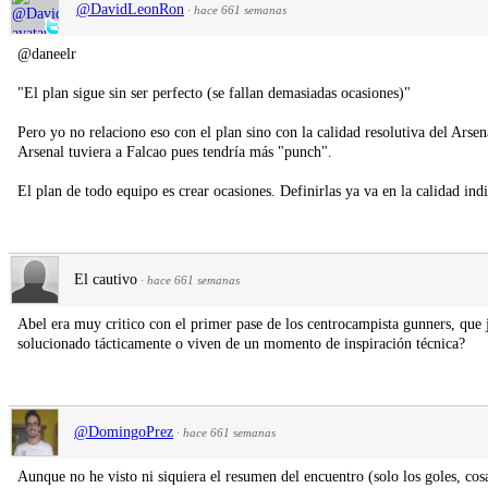
@DavidLeonRon
·
hace 661 semanas
@daneelr
"El plan sigue sin ser perfecto (se fallan demasiadas ocasiones)"
Pero yo no relaciono eso con el plan sino con la calidad resolutiva del Arsen
Arsenal tuviera a Falcao pues tendría más "punch".
El plan de todo equipo es crear ocasiones. Definirlas ya va en la calidad ind
El cautivo
·
hace 661 semanas
Abel era muy critico con el primer pase de los centrocampista gunners, que
solucionado tácticamente o viven de un momento de inspiración técnica?
@DomingoPrez
·
hace 661 semanas
Aunque no he visto ni siquiera el resumen del encuentro (solo los goles, cos