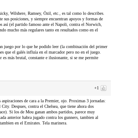
cky, Wilshere, Ramsey, Özil, etc., es tal como lo describes.
te sus posiciones, y siempre encuentran apoyos y formas de
 así (el partido famoso ante el Napoli, contra el Norwich,
siendo mucho más regulares tanto en resultados como en el
an juego por lo que he podido leer (la combinación del primer
 que el galés influía en el marcador pero no en el juego.
 es más brutal, constante e ilusionante, si se me permite
+1
aspiraciones de cara a la Premier, ojo. Proximas 3 jornadas:
l City. Despues, contra el Chelsea, que tiene ahora dos
Palace). Si los de Mou ganan ambos partidos, parece muy
ornada anterior habra jugado contra los gunners, tambien al
tambien en el Emirates. Tela marinera.