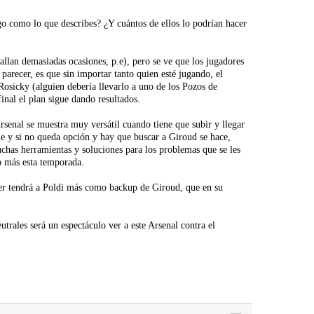
go como lo que describes? ¿Y cuántos de ellos lo podrían hacer
fallan demasiadas ocasiones, p.e), pero se ve que los jugadores
parecer, es que sin importar tanto quien esté jugando, el
Rosicky (alguien debería llevarlo a uno de los Pozos de
inal el plan sigue dando resultados.
Arsenal se muestra muy versátil cuando tiene que subir y llegar
sale y si no queda opción y hay que buscar a Giroud se hace,
uchas herramientas y soluciones para los problemas que se les
co más esta temporada.
ger tendrá a Poldi más como backup de Giroud, que en su
trales será un espectáculo ver a este Arsenal contra el