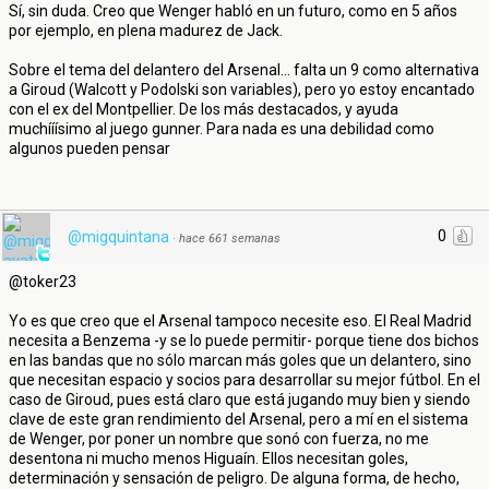
Sí, sin duda. Creo que Wenger habló en un futuro, como en 5 años
por ejemplo, en plena madurez de Jack.
Sobre el tema del delantero del Arsenal... falta un 9 como alternativa
a Giroud (Walcott y Podolski son variables), pero yo estoy encantado
con el ex del Montpellier. De los más destacados, y ayuda
muchííísimo al juego gunner. Para nada es una debilidad como
algunos pueden pensar
0
@migquintana
·
hace 661 semanas
@toker23
Yo es que creo que el Arsenal tampoco necesite eso. El Real Madrid
necesita a Benzema -y se lo puede permitir- porque tiene dos bichos
en las bandas que no sólo marcan más goles que un delantero, sino
que necesitan espacio y socios para desarrollar su mejor fútbol. En el
caso de Giroud, pues está claro que está jugando muy bien y siendo
clave de este gran rendimiento del Arsenal, pero a mí en el sistema
de Wenger, por poner un nombre que sonó con fuerza, no me
desentona ni mucho menos Higuaín. Ellos necesitan goles,
determinación y sensación de peligro. De alguna forma, de hecho,