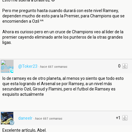
Esto me suena a Brasil 82
Pero me pregunto hasta cuando durará con este nivel Ramsey,
dependen mucho de esto para la Premier, para Champions que se
encomienden a Ozil ^^
Ahora es curioso pero en un cruce de Champions veo al lider de la
premier cayendo eliminado ante los punteros de la otras grandes
ligas.
0
@Toker23
·
hace 661 semanas
lo de ramsey es de otro planeta, al menos yo siento que todo esto
que esta logrando el Arsenal se por Ramsey, a un nivel más
secundario Ozil, Giroud y Flamini, pero el futbol de Ramsey es
exquisito actualmente
+1
daneelr
·
hace 661 semanas
Excelente artículo, Abel.