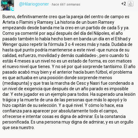
+2
@Hilariogooner
·
hace 661 semanas
Bueno, definitivamente creo que la pareja del centro de campo es
Arteta o Flamini y Ramsey. La historia de un buen Ramsey
empezando desde banda me la creo en un partido de cada 5 y ya.
Como ya comenté por aquí después del día del Nápoles, el año
pasado también lo había hecho bien en banda un día en el Etihad y
Wenger quiso repetir la fórmula 3 o 4 veces más y nada. Dudaba de
hasta qué punto podría mantenerse a este nivel -que nunca de su
calidad, esfuerzo, movilidad y demás cualidades-, pero cuando tú
estás 4 meses a un nivel no es un estado de forma, es con matices
el nuevo nivel que tienes. Y no sé por qué sorprende tantísimo. El año
pasado acabó muy bien y el anterior hacía buen fútbol, el problema
es que actuaba en una posición donde sorprende menos
(mediapunta) y que tras la marcha de Cesc y Nasri fue condenado a
un nivel de exigencia que después de un año parado es imposible
dar. Y este jugador es un ejemplo para todos. Ha superado una lesión
trágica y la muerte de una de las personas que más lo apoyó y lo
hizo capitán de su selección. Y a qué nivel. Y cómo lo hace, esa
confianza para aparecer por absolutamente todo el campo,
ofrecerse e intentar cosas es digna de admirar. Es la constancia
personificada. Es una persona muy digna de admirar, y es un orgullo
que sea nuestro.