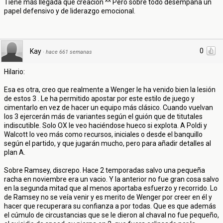
Tiene más llegada que creación ^^ Pero sobre todo desempaña un
papel defensivo y de liderazgo emocional.
0
Kay
·
hace 661 semanas
Hilario:
Esa es otra, creo que realmente a Wenger le ha venido bien la lesión
de estos 3 . Le ha permitido apostar por este estilo de juego y
cimentarlo en vez de hacer un equipo más clásico. Cuando vuelvan
los 3 ejercerán más de variantes según el guión que de titutales
indiscutible. Solo OX le veo haciéndose hueco si explota. A Poldi y
Walcott lo veo más como recursos, iniciales o desde el banquillo
según el partido, y que jugarán mucho, pero para añadir detalles al
plan A.
Sobre Ramsey, discrepo. Hace 2 temporadas salvo una pequeña
racha en noviembre era un vacio. Y la anterior no fue gran cosa salvo
en la segunda mitad que al menos aportaba esfuerzo y recorrido. Lo
de Ramsey no se veía venir y es merito de Wenger por creer en él y
hacer que recuperara su confianza a por todas. Que es que además
el cúmulo de circustancias que se le dieron al chaval no fue pequeño,