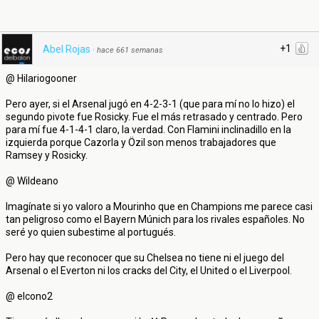
+1
Abel Rojas
·
hace 661 semanas
@ Hilariogooner
Pero ayer, si el Arsenal jugó en 4-2-3-1 (que para mí no lo hizo) el
segundo pivote fue Rosicky. Fue el más retrasado y centrado. Pero
para mí fue 4-1-4-1 claro, la verdad. Con Flamini inclinadillo en la
izquierda porque Cazorla y Özil son menos trabajadores que
Ramsey y Rosicky.
@ Wildeano
Imagínate si yo valoro a Mourinho que en Champions me parece casi
tan peligroso como el Bayern Múnich para los rivales españoles. No
seré yo quien subestime al portugués.
Pero hay que reconocer que su Chelsea no tiene ni el juego del
Arsenal o el Everton ni los cracks del City, el United o el Liverpool.
@ elcono2