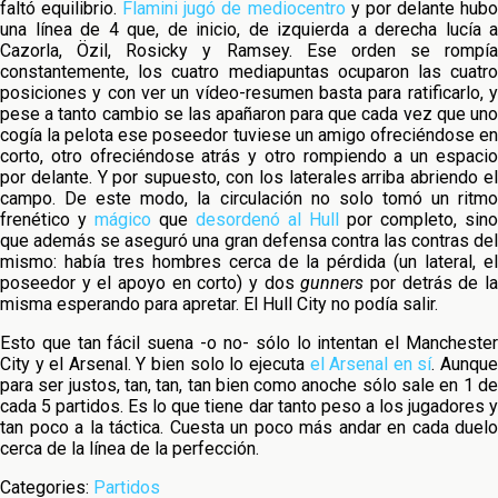
faltó equilibrio.
Flamini jugó de mediocentro
y por delante hub
una línea de 4 que, de inicio, de izquierda a derecha lucía a
Cazorla, Özil, Rosicky y Ramsey. Ese orden se rompía
constantemente, los cuatro mediapuntas ocuparon las cuatro
posiciones y con ver un vídeo-resumen basta para ratificarlo, y
pese a tanto cambio se las apañaron para que cada vez que uno
cogía la pelota ese poseedor tuviese un amigo ofreciéndose en
corto, otro ofreciéndose atrás y otro rompiendo a un espacio
por delante. Y por supuesto, con los laterales arriba abriendo el
campo. De este modo, la circulación no solo tomó un ritmo
frenético y
mágico
que
desordenó al Hull
por completo, sino
que además se aseguró una gran defensa contra las contras del
mismo: había tres hombres cerca de la pérdida (un lateral, el
poseedor y el apoyo en corto) y dos
gunners
por detrás de l
misma esperando para apretar. El Hull City no podía salir.
Esto que tan fácil suena -o no- sólo lo intentan el Manchester
City y el Arsenal. Y bien solo lo ejecuta
el Arsenal en sí
. Aunqu
para ser justos, tan, tan, tan bien como anoche sólo sale en 1 de
cada 5 partidos. Es lo que tiene dar tanto peso a los jugadores y
tan poco a la táctica. Cuesta un poco más andar en cada duelo
cerca de la línea de la perfección.
Categories:
Partidos