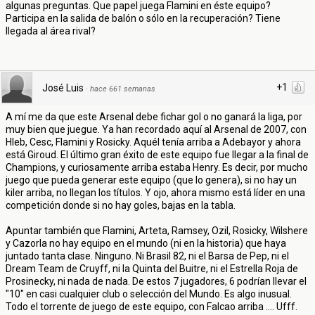
algunas preguntas. Que papel juega Flamini en éste equipo?
Participa en la salida de balón o sólo en la recuperación? Tiene
llegada al área rival?
+1
José Luis
·
hace 661 semanas
A mí me da que este Arsenal debe fichar gol o no ganará la liga, por
muy bien que juegue. Ya han recordado aquí al Arsenal de 2007, con
Hleb, Cesc, Flamini y Rosicky. Aquél tenía arriba a Adebayor y ahora
está Giroud. El último gran éxito de este equipo fue llegar a la final de
Champions, y curiosamente arriba estaba Henry. Es decir, por mucho
juego que pueda generar este equipo (que lo genera), si no hay un
kiler arriba, no llegan los títulos. Y ojo, ahora mismo está líder en una
competición donde si no hay goles, bajas en la tabla.
Apuntar también que Flamini, Arteta, Ramsey, Ozil, Rosicky, Wilshere
y Cazorla no hay equipo en el mundo (ni en la historia) que haya
juntado tanta clase. Ninguno. Ni Brasil 82, ni el Barsa de Pep, ni el
Dream Team de Cruyff, ni la Quinta del Buitre, ni el Estrella Roja de
Prosinecky, ni nada de nada. De estos 7 jugadores, 6 podrían llevar el
"10" en casi cualquier club o selección del Mundo. Es algo inusual.
Todo el torrente de juego de este equipo, con Falcao arriba .... Ufff.