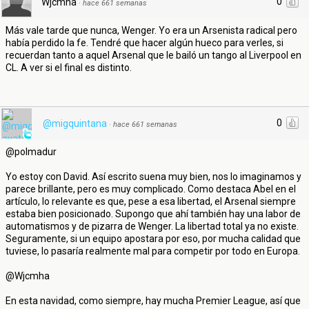
0
Wjcmha
·
hace 661 semanas
Más vale tarde que nunca, Wenger. Yo era un Arsenista radical pero
había perdido la fe. Tendré que hacer algún hueco para verles, si
recuerdan tanto a aquel Arsenal que le bailó un tango al Liverpool en
CL. A ver si el final es distinto.
0
@migquintana
·
hace 661 semanas
@polmadur
Yo estoy con David. Así escrito suena muy bien, nos lo imaginamos y
parece brillante, pero es muy complicado. Como destaca Abel en el
artículo, lo relevante es que, pese a esa libertad, el Arsenal siempre
estaba bien posicionado. Supongo que ahí también hay una labor de
automatismos y de pizarra de Wenger. La libertad total ya no existe.
Seguramente, si un equipo apostara por eso, por mucha calidad que
tuviese, lo pasaría realmente mal para competir por todo en Europa.
@Wjcmha
En esta navidad, como siempre, hay mucha Premier League, así que