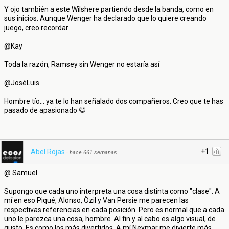
Y ojo también a este Wilshere partiendo desde la banda, como en
sus inicios. Aunque Wenger ha declarado que lo quiere creando
juego, creo recordar
@Kay
Toda la razón, Ramsey sin Wenger no estaría así
@JoséLuis
Hombre tío... ya te lo han señalado dos compañeros. Creo que te has
pasado de apasionado
+1
Abel Rojas
·
hace 661 semanas
@ Samuel
Supongo que cada uno interpreta una cosa distinta como "clase". A
mí en eso Piqué, Alonso, Özil y Van Persie me parecen las
respectivas referencias en cada posición. Pero es normal que a cada
uno le parezca una cosa, hombre. Al fin y al cabo es algo visual, de
gusto. Es como los más divertidos. A mí Neymar me divierte más