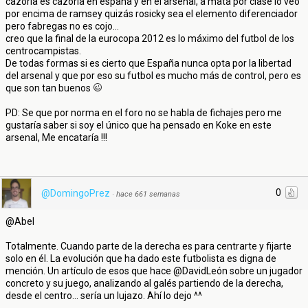
cazorla es cazorla en españa y en el arsenal, a mata por clase lo veo
por encima de ramsey quizás rosicky sea el elemento diferenciador
pero fabregas no es cojo...
creo que la final de la eurocopa 2012 es lo máximo del futbol de los
centrocampistas.
De todas formas si es cierto que España nunca opta por la libertad
del arsenal y que por eso su futbol es mucho más de control, pero es
que son tan buenos
PD: Se que por norma en el foro no se habla de fichajes pero me
gustaría saber si soy el único que ha pensado en Koke en este
arsenal, Me encataría !!!
0
@DomingoPrez
·
hace 661 semanas
@Abel
Totalmente. Cuando parte de la derecha es para centrarte y fijarte
solo en él. La evolución que ha dado este futbolista es digna de
mención. Un artículo de esos que hace @DavidLeón sobre un jugador
concreto y su juego, analizando al galés partiendo de la derecha,
desde el centro... sería un lujazo. Ahí lo dejo ^^