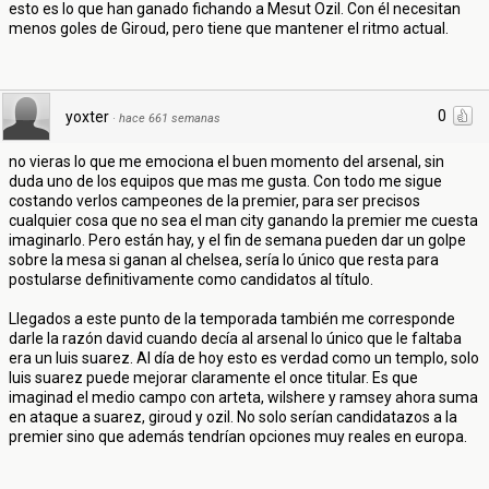
esto es lo que han ganado fichando a Mesut Ozil. Con él necesitan
menos goles de Giroud, pero tiene que mantener el ritmo actual.
0
yoxter
·
hace 661 semanas
no vieras lo que me emociona el buen momento del arsenal, sin
duda uno de los equipos que mas me gusta. Con todo me sigue
costando verlos campeones de la premier, para ser precisos
cualquier cosa que no sea el man city ganando la premier me cuesta
imaginarlo. Pero están hay, y el fin de semana pueden dar un golpe
sobre la mesa si ganan al chelsea, sería lo único que resta para
postularse definitivamente como candidatos al título.
Llegados a este punto de la temporada también me corresponde
darle la razón david cuando decía al arsenal lo único que le faltaba
era un luis suarez. Al día de hoy esto es verdad como un templo, solo
luis suarez puede mejorar claramente el once titular. Es que
imaginad el medio campo con arteta, wilshere y ramsey ahora suma
en ataque a suarez, giroud y ozil. No solo serían candidatazos a la
premier sino que además tendrían opciones muy reales en europa.