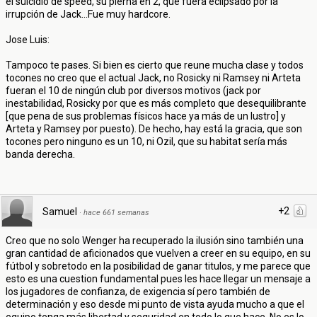
el suicidio de speed, su pierna en 2, que fuera eclipsado por la
irrupción de Jack...Fue muy hardcore.
Jose Luis:
Tampoco te pases. Si bien es cierto que reune mucha clase y todos
tocones no creo que el actual Jack, no Rosicky ni Ramsey ni Arteta
fueran el 10 de ningún club por diversos motivos (jack por
inestabilidad, Rosicky por que es más completo que desequilibrante
[que pena de sus problemas físicos hace ya más de un lustro] y
Arteta y Ramsey por puesto). De hecho, hay está la gracia, que son
tocones pero ninguno es un 10, ni Ozil, que su habitat sería más
banda derecha.
+2
Samuel
·
hace 661 semanas
Creo que no solo Wenger ha recuperado la ilusión sino también una
gran cantidad de aficionados que vuelven a creer en su equipo, en su
fútbol y sobretodo en la posibilidad de ganar titulos, y me parece que
esto es una cuestion fundamental pues les hace llegar un mensaje a
los jugadores de confianza, de exigencia sí pero también de
determinación y eso desde mi punto de vista ayuda mucho a que el