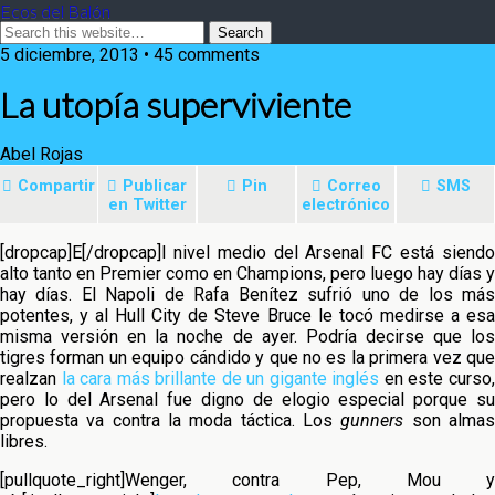
Ecos del Balón
5 diciembre, 2013 • 45 comments
La utopía superviviente
Abel Rojas
Compartir
Publicar
Pin
Correo
SMS
en Twitter
electrónico
[dropcap]E[/dropcap]l nivel medio del Arsenal FC está siendo
alto tanto en Premier como en Champions, pero luego hay días y
hay días. El Napoli de Rafa Benítez sufrió uno de los más
potentes, y al Hull City de Steve Bruce le tocó medirse a esa
misma versión
en la noche de ayer. Podría decirse que lo
tigres forman un equipo cándido y que no es la primera vez que
realzan
la cara más brillante de un gigante inglés
en este curso
pero lo del Arsenal fue digno de elogio especial porque su
propuesta va contra la moda táctica. Los
gunners
son alma
libres.
[pullquote_right]Wenger, contra Pep, Mou y