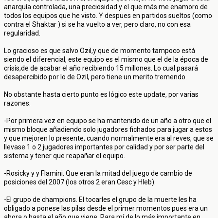
anarquía controlada, una preciosidad y el que más me enamoro de
todos los equipos que he visto. Y despues en partidos sueltos (como
contra el Shaktar ) si se ha vuelto a ver, pero claro, no con esa
regularidad.
Lo gracioso es que salvo Ozil,y que de momento tampoco está
siendo el diferencial, este equipo es el mismo que el de la época de
crisis,de de acabar el año recibiendo 15 millones. Lo cual pasará
desapercibido por lo de Ozil, pero tiene un merito tremendo.
No obstante hasta cierto punto es lógico este update, por varias
razones:
-Por primera vez en equipo se ha mantenido de un año a otro que el
mismo bloque añadiendo solo jugadores fichados para jugar a estos
y que mejoren lo presente, cuando normalmente era al reves, que se
llevase 1 o 2 jugadores importantes por calidad y por ser parte del
sistema y tener que reapañar el equipo.
-Rosicky y y Flamini. Que eran la mitad del juego de cambio de
posiciones del 2007 (los otros 2 eran Cesc y Hleb).
-El grupo de champions. El tocarles el grupo de la muerte les ha
obligado a ponese las pilas desde el primer momentos pues era un
ahora o hasta el año que viene. Para mí de lo más importante en