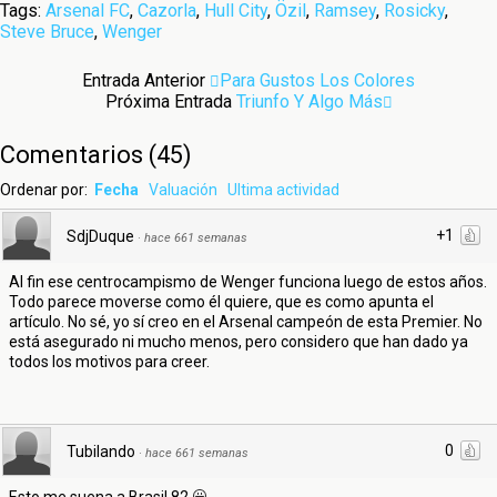
Tags:
Arsenal FC
,
Cazorla
,
Hull City
,
Özil
,
Ramsey
,
Rosicky
,
Steve Bruce
,
Wenger
Entrada Anterior
Para Gustos Los Colores
Próxima Entrada
Triunfo Y Algo Más
Comentarios
(
45
)
Ordenar por:
Fecha
Valuación
Ultima actividad
+1
SdjDuque
·
hace 661 semanas
Al fin ese centrocampismo de Wenger funciona luego de estos años.
Todo parece moverse como él quiere, que es como apunta el
artículo. No sé, yo sí creo en el Arsenal campeón de esta Premier. No
está asegurado ni mucho menos, pero considero que han dado ya
todos los motivos para creer.
0
Tubilando
·
hace 661 semanas