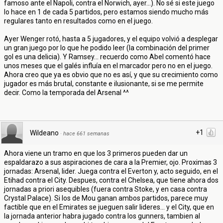
famoso ante el Napoli, contra el Norwich, ayer...). No sé si este juego
lo hace en 1 de cada 5 partidos, pero estamos siendo mucho más
regulares tanto en resultados como en el juego.
Ayer Wenger rotó, hasta a 5 jugadores, y el equipo volvió a desplegar
un gran juego por lo que he podido leer (la combinación del primer
gol es una delicia). Y Ramsey... recuerdo como Abel comentó hace
unos meses que el galés influía en el marcador pero no en el juego.
Ahora creo que ya es obvio que no es así, y que su crecimiento como
jugador es más brutal, constante e ilusionante, si se me permite
decir. Como la temporada del Arsenal ^^
+1
Wildeano
·
hace 661 semanas
Ahora viene un tramo en que los 3 primeros pueden dar un
espaldarazo a sus aspiraciones de cara a la Premier, ojo. Proximas 3
jornadas: Arsenal, lider. Juega contra el Everton y, acto seguido, en el
Etihad contra el City. Despues, contra el Chelsea, que tiene ahora dos
jornadas a priori asequibles (fuera contra Stoke, y en casa contra
Crystal Palace). Si los de Mou ganan ambos partidos, parece muy
factible que en el Emirates se jueguen salir lideres... y el City, que en
la jornada anterior habra jugado contra los gunners, tambien al