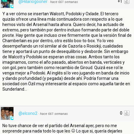
+1
@Hilariogooner
·
hace 661 semanas
Y a ver cómo se insertan Walcott, Podolski y Oxlade. El tercero
quizás ofrece una línea más continuadora con respecto a lo que
hemos visto del Arsenal hasta ahora. Quiero decir, ha actuado de
extremo, pero también por dentro incluso formando parte del doble
pivote. Hay gente que incluso cree firmemente que la versión final de
Chamberlain es por dentro, otro estilo box-to-box. Yo lo veo
desempeñando un rol similar al de Cazorla o Rosický, cualidades
tiene y aportará un punto de desequilibrio y desborde. Sin embargo
de Walcott y Podolski se esperan otras cosas. Ambos tanto los
imaginamos, como el año pasado, abiertos en banda, verticales y
con gol; pero también como recambio de Giroud. Quizá ese rol le
venga mejor a Podoski. Al inglés sí lo veo jugando en banda de inicio
y dando profundidad (y pegada) desde ahí. Podría formar una
sociedad con Özil muy interesante al espacio como aquella tarde en
Sunderland...
0
@elcono2
·
hace 661 semanas
No tuve chance de ver el partido del Arsenal ayer, pero no me
sorprende para nada todo lo que leo
Lo que si, quería dejarles