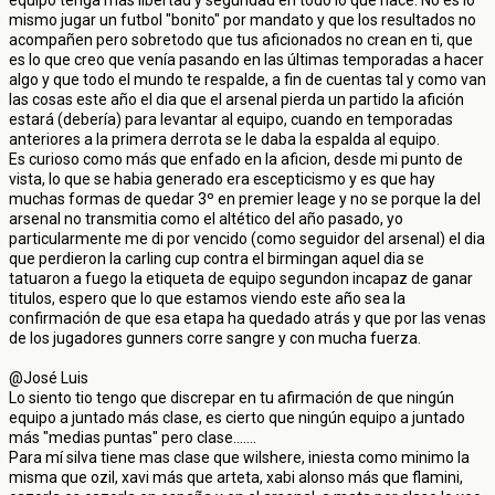
equipo tenga más libertad y seguridad en todo lo que hace. No es lo
mismo jugar un futbol "bonito" por mandato y que los resultados no
acompañen pero sobretodo que tus aficionados no crean en ti, que
es lo que creo que venía pasando en las últimas temporadas a hacer
algo y que todo el mundo te respalde, a fin de cuentas tal y como van
las cosas este año el dia que el arsenal pierda un partido la afición
estará (debería) para levantar al equipo, cuando en temporadas
anteriores a la primera derrota se le daba la espalda al equipo.
Es curioso como más que enfado en la aficion, desde mi punto de
vista, lo que se habia generado era escepticismo y es que hay
muchas formas de quedar 3º en premier leage y no se porque la del
arsenal no transmitia como el altético del año pasado, yo
particularmente me di por vencido (como seguidor del arsenal) el dia
que perdieron la carling cup contra el birmingan aquel dia se
tatuaron a fuego la etiqueta de equipo segundon incapaz de ganar
titulos, espero que lo que estamos viendo este año sea la
confirmación de que esa etapa ha quedado atrás y que por las venas
de los jugadores gunners corre sangre y con mucha fuerza.
@José Luis
Lo siento tio tengo que discrepar en tu afirmación de que ningún
equipo a juntado más clase, es cierto que ningún equipo a juntado
más "medias puntas" pero clase.......
Para mí silva tiene mas clase que wilshere, iniesta como minimo la
misma que ozil, xavi más que arteta, xabi alonso más que flamini,