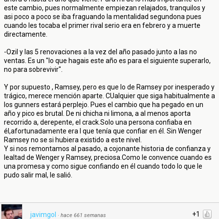
este cambio, pues normalmente empiezan relajados, tranquilos y
asi poco a poco se iba fraguando la mentalidad segundona pues
cuando les tocaba el primer rival serio era en febrero y a muerte
directamente.
-Ozil y las 5 renovaciones a la vez del año pasado junto a las no
ventas. Es un "lo que hagais este año es para el siguiente superarlo,
no para sobrevivir".
Y por supuesto , Ramsey, pero es que lo de Ramsey por inesperado y
trágico, merece mención aparte. CUalquier que siga habitualmente a
los gunners estará perplejo. Pues el cambio que ha pegado en un
año y pico es brutal. De ni chicha ni limona, a al menos aporta
recorrido a, derepente, el crack.Solo una persona confiaba en
él,afortunadamente era l que tenía que confiar en él. Sin Wenger
Ramsey no se si hubiera existido a este nivel.
Y si nos remontamos al pasado, a cojonante historia de confianza y
lealtad de Wenger y Ramsey, preciosa.Como le convence cuando es
una promesa y como sigue confiando en él cuando todo lo que le
pudo salir mal, le salió.
+1
javimgol
·
hace 661 semanas