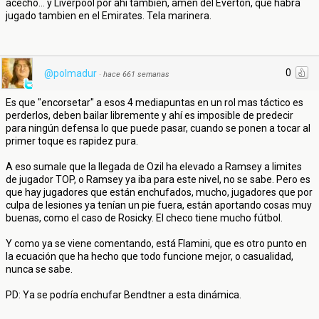
acecho... y Liverpool por ahi tambien, amen del Everton, que habra
jugado tambien en el Emirates. Tela marinera.
0
@polmadur
·
hace 661 semanas
Es que "encorsetar" a esos 4 mediapuntas en un rol mas táctico es
perderlos, deben bailar libremente y ahí es imposible de predecir
para ningún defensa lo que puede pasar, cuando se ponen a tocar al
primer toque es rapidez pura.
A eso sumale que la llegada de Ozil ha elevado a Ramsey a limites
de jugador TOP, o Ramsey ya iba para este nivel, no se sabe. Pero es
que hay jugadores que están enchufados, mucho, jugadores que por
culpa de lesiones ya tenían un pie fuera, están aportando cosas muy
buenas, como el caso de Rosicky. El checo tiene mucho fútbol.
Y como ya se viene comentando, está Flamini, que es otro punto en
la ecuación que ha hecho que todo funcione mejor, o casualidad,
nunca se sabe.
PD: Ya se podría enchufar Bendtner a esta dinámica.