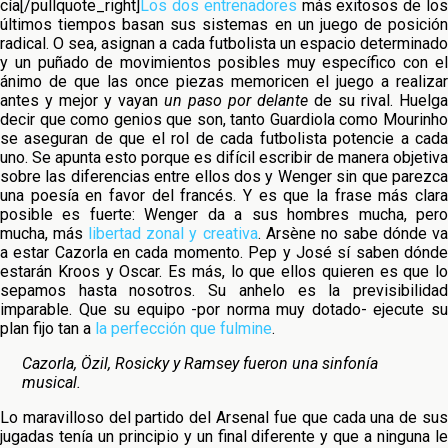
cía[/pullquote_right]
Los dos entrenadores
más exitosos de lo
últimos tiempos basan sus sistemas en un juego de posición
radical. O sea, asignan a cada futbolista un espacio determinado
y un puñado de movimientos posibles muy específico con el
ánimo de que las once piezas memoricen el juego a realizar
antes y mejor y vayan
un paso por delante
de su rival. Huelga
decir que como genios que son, tanto Guardiola como Mourinho
se aseguran de que el rol de cada futbolista potencie a cada
uno. Se apunta esto porque es difícil escribir de manera objetiva
sobre las diferencias entre ellos dos y Wenger sin que parezca
una poesía en favor del francés. Y es que la frase más clara
posible es fuerte: Wenger da a sus hombres mucha, pero
mucha, más
libertad zonal y creativa
. Arsène no sabe dónde v
a estar Cazorla en cada momento. Pep y José sí saben dónde
estarán Kroos y Oscar. Es más, lo que ellos quieren es que lo
sepamos hasta nosotros. Su anhelo es la previsibilidad
imparable. Que su equipo -por norma muy dotado- ejecute su
plan fijo tan a
la perfección que fulmine
.
Cazorla, Özil, Rosicky y Ramsey fueron una sinfonía
musical.
Lo maravilloso del partido del Arsenal fue que cada una de sus
jugadas tenía un principio y un final diferente y que a ninguna le