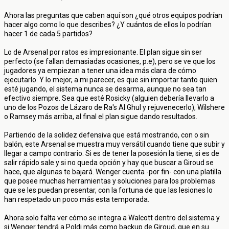
Ahora las preguntas que caben aquí son ¿qué otros equipos podrían
hacer algo como lo que describes? ¿Y cuántos de ellos lo podrían
hacer 1 de cada 5 partidos?
Lo de Arsenal por ratos es impresionante. El plan sigue sin ser
perfecto (se fallan demasiadas ocasiones, p.e), pero se ve que los
jugadores ya empiezan a tener una idea más clara de cómo
ejecutarlo. Y lo mejor, a mi parecer, es que sin importar tanto quien
esté jugando, el sistema nunca se desarma, aunque no sea tan
efectivo siempre. Sea que esté Rosicky (alguien debería llevarlo a
uno de los Pozos de Lázaro de Ra's Al Ghul y rejuvenecerlo), Wilshere
o Ramsey más arriba, al final el plan sigue dando resultados.
Partiendo de la solidez defensiva que está mostrando, con o sin
balón, este Arsenal se muestra muy versátil cuando tiene que subir y
llegar a campo contrario. Si es de tener la posesión la tiene, si es de
salir rápido sale y si no queda opción y hay que buscar a Giroud se
hace, que algunas te bajará. Wenger cuenta -por fin- con una platilla
que posee muchas herramientas y soluciones para los problemas
que se les puedan presentar, con la fortuna de que las lesiones lo
han respetado un poco más esta temporada.
Ahora solo falta ver cómo se integra a Walcott dentro del sistema y
si Wenger tendrá a Poldi más como backup de Giroud, que en su