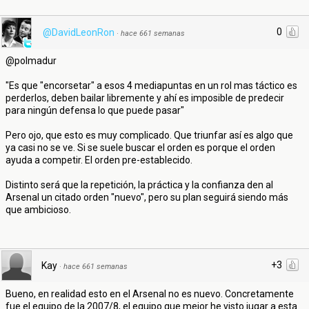
0
@DavidLeonRon
·
hace 661 semanas
@polmadur
"Es que "encorsetar" a esos 4 mediapuntas en un rol mas táctico es
perderlos, deben bailar libremente y ahí es imposible de predecir
para ningún defensa lo que puede pasar"
Pero ojo, que esto es muy complicado. Que triunfar así es algo que
ya casi no se ve. Si se suele buscar el orden es porque el orden
ayuda a competir. El orden pre-establecido.
Distinto será que la repetición, la práctica y la confianza den al
Arsenal un citado orden "nuevo", pero su plan seguirá siendo más
que ambicioso.
+3
Kay
·
hace 661 semanas
Bueno, en realidad esto en el Arsenal no es nuevo. Concretamente
fue el equipo de la 2007/8, el equipo que mejor he visto jugar a esta