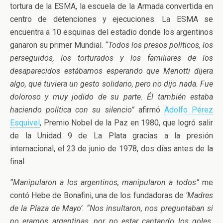
tortura de la ESMA, la escuela de la Armada convertida en
centro de detenciones y ejecuciones. La ESMA se
encuentra a 10 esquinas del estadio donde los argentinos
ganaron su primer Mundial.
“Todos los presos políticos, los
perseguidos, los torturados y los familiares de los
desaparecidos estábamos esperando que Menotti dijera
algo, que tuviera un gesto solidario, pero no dijo nada. Fue
doloroso y muy jodido de su parte. Él también estaba
haciendo política con su silencio”
afirmó
Adolfo Pérez
Esquivel
, Premio Nobel de la Paz en 1980, que logró salir
de la Unidad 9 de La Plata gracias a la presión
internacional, el 23 de junio de 1978, dos días antes de la
final.
“Manipularon a los argentinos, manipularon a todos”
me
contó Hebe de Bonafini, una de los fundadoras de
‘Madres
de la Plaza de Mayo’
.
“Nos insultaron, nos preguntaban si
no eramos argentinas, por no estar cantando los goles.