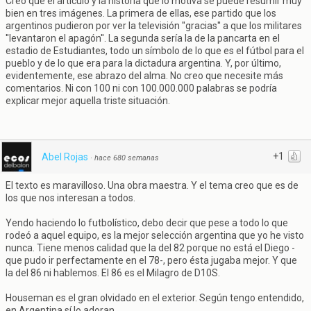
Creo que el artículo y la historia que lo motiva se puede resumir muy
bien en tres imágenes. La primera de ellas, ese partido que los
argentinos pudieron por ver la televisión ''gracias'' a que los militares
''levantaron el apagón''. La segunda sería la de la pancarta en el
estadio de Estudiantes, todo un símbolo de lo que es el fútbol para el
pueblo y de lo que era para la dictadura argentina. Y, por último,
evidentemente, ese abrazo del alma. No creo que necesite más
comentarios. Ni con 100 ni con 100.000.000 palabras se podría
explicar mejor aquella triste situación.
+1
Abel Rojas
·
hace 680 semanas
El texto es maravilloso. Una obra maestra. Y el tema creo que es de
los que nos interesan a todos.
Yendo haciendo lo futbolístico, debo decir que pese a todo lo que
rodeó a aquel equipo, es la mejor selección argentina que yo he visto
nunca. Tiene menos calidad que la del 82 porque no está el Diego -
que pudo ir perfectamente en el 78-, pero ésta jugaba mejor. Y que
la del 86 ni hablemos. El 86 es el Milagro de D10S.
Houseman es el gran olvidado en el exterior. Según tengo entendido,
en Argentina sí lo adoran.