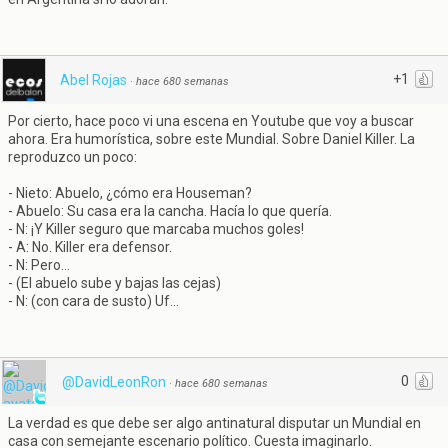
+1
Abel Rojas
·
hace 680 semanas
Por cierto, hace poco vi una escena en Youtube que voy a buscar
ahora. Era humorística, sobre este Mundial. Sobre Daniel Killer. La
reproduzco un poco:
- Nieto: Abuelo, ¿cómo era Houseman?
- Abuelo: Su casa era la cancha. Hacía lo que quería.
- N: ¡Y Killer seguro que marcaba muchos goles!
- A: No. Killer era defensor.
- N: Pero...
- (El abuelo sube y bajas las cejas)
- N: (con cara de susto) Uf...
0
@DavidLeonRon
·
hace 680 semanas
La verdad es que debe ser algo antinatural disputar un Mundial en
casa con semejante escenario político. Cuesta imaginarlo.