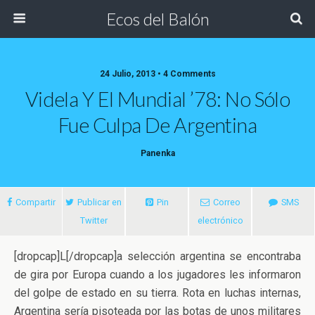
Ecos del Balón
24 Julio, 2013 • 4 Comments
Videla Y El Mundial ’78: No Sólo
Fue Culpa De Argentina
Panenka
Compartir
Publicar en
Pin
Correo
SMS
Twitter
electrónico
[dropcap]L[/dropcap]a selección argentina se encontraba
de gira por Europa cuando a los jugadores les informaron
del golpe de estado en su tierra. Rota en luchas internas,
Argentina sería pisoteada por las botas de unos militares