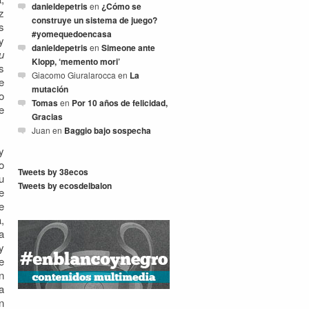
danieldepetris
en
¿Cómo se
z
construye un sistema de juego?
s
#yomequedoencasa
y
danieldepetris
en
Simeone ante
u
Klopp, ‘memento mori’
s
Giacomo Giuralarocca
en
La
e
mutación
o
Tomas
en
Por 10 años de felicidad,
e
Gracias
Juan
en
Baggio bajo sospecha
y
o
Tweets by 38ecos
u
Tweets by ecosdelbalon
e
e
,
a
y
e
n
a
n