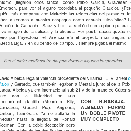
mismo (llegaron otros tantos, como Pablo García, Gravesen 
Emerson, para ver si alguno recordaba al pequeño Claudio). ¿Per
quién más compartía con Makelele las referencias del puesto en lo
años anteriores a nuestro despegue como escuela futbolística? L
España de Camacho, Saéz y Luis se surtió de un equipo que era l
viva imagen de la solidez y la eficacia. Por posibilidades quizás no
pero por trayectoria, el Valencia era el proyecto más seguro d
nuestra Liga. Y en su centro del campo… siempre jugaba el mismo.
Fue el mejor mediocentro del país durante algunas temporadas.
David Albelda llega al Valencia procedente del Villarreal. El Villarreal
d
Palop
y Gerardo, que también llegaban a Mestalla junto al de la Pobl
Llarga. Albelda ya era internacional sub-21 y de
la mano de Cúper s
hizo con la titularidad en una
CON R.BARAJA,
sensacional plantilla (Mendieta, Kily,
ALBELDA FORMÓ
Cañizares, Gerard, Piojo, Angloma,
UN DOBLE PIVOTE
Carboni, Farinós…). Ya no soltaría la
MUY COMPLETO
medular hasta la llegada de Ronald
Koeman. Con la doble decepción pero
increíble mérito de las dos finales consecutivas de la Copa de Europa