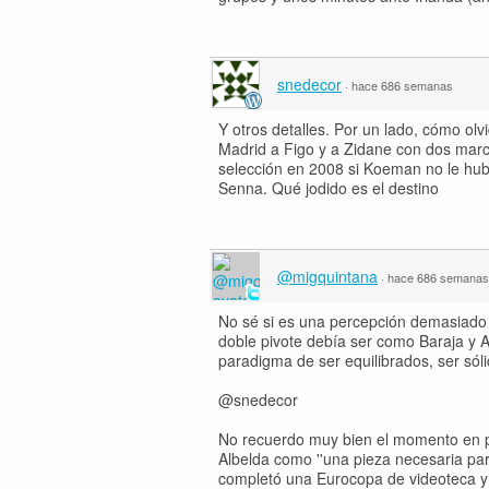
snedecor
·
hace 686 semanas
Y otros detalles. Por un lado, cómo olv
Madrid a Figo y a Zidane con dos marca
selección en 2008 si Koeman no le hubi
Senna. Qué jodido es el destino
@migquintana
·
hace 686 semanas
No sé si es una percepción demasiado
doble pivote debía ser como Baraja y Al
paradigma de ser equilibrados, ser sóli
@snedecor
No recuerdo muy bien el momento en par
Albelda como ''una pieza necesaria par
completó una Eurocopa de videoteca y 