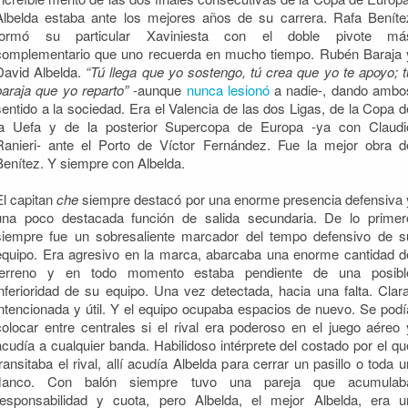
Albelda estaba ante los mejores años de su carrera. Rafa Beníte
formó su particular Xaviniesta con el doble pivote má
complementario que uno recuerda en mucho tiempo. Rubén Baraja 
David Albelda.
“Tú llega que yo sostengo, tú crea que yo te apoyo; t
baraja que yo reparto”
-aunque
nunca lesionó
a nadie-, dando ambo
sentido a la sociedad. Era el Valencia de las dos Ligas, de la Copa d
la Uefa y de la posterior Supercopa de Europa -ya con Claudi
Ranieri- ante el Porto de Víctor Fernández. Fue la mejor obra d
Benítez. Y siempre con Albelda.
El capitan
che
siempre destacó por una enorme presencia defensiva 
una poco destacada función de salida secundaria. De lo primer
siempre fue un sobresaliente marcador del tempo defensivo de s
equipo. Era agresivo en la marca, abarcaba una enorme cantidad d
terreno y en todo momento estaba pendiente de una posibl
inferioridad de su equipo. Una vez detectada, hacia una falta. Clara
intencionada y útil. Y el equipo ocupaba espacios de nuevo. Se podí
colocar entre centrales si el rival era poderoso en el juego aéreo 
acudía a cualquier banda. Habilidoso intérprete del costado por el qu
transitaba el rival, allí acudía Albelda para cerrar un pasillo o toda u
flanco. Con balón siempre tuvo una pareja que acumulab
responsabilidad y cuota, pero Albelda, el mejor Albelda, era u