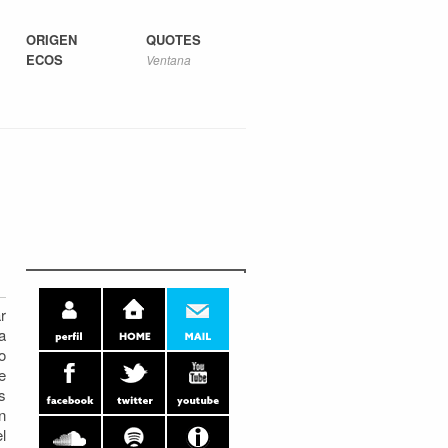
ORIGEN
QUOTES
ECOS
Ventana
r
a
o
e
s
n
l