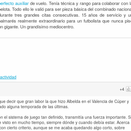
perfecto auxiliar
de vuelo. Tenía técnica y rango para colaborar con l
pelota. Todo ello le valió para ser pieza básica del combinado naciona
durante tres grandes citas consecutivas. 15 años de servicio y u
palmarés realmente extraordinario para un futbolista que nunca pis
un gigante. Un grandísimo mediocentro.
actividad
+4
ue decir que gran labor la que hizo Albelda en el Valencia de Cúper y
ado alguna temporada de las últimas.
n el sistema de juego tan definido, transmitía una fuerza importante. 
he visto en mucho tiempo, siempre dónde y cuando debía estar. Acerca
con cierto criterio, aunque se me acaba quedando algo corto, sobre