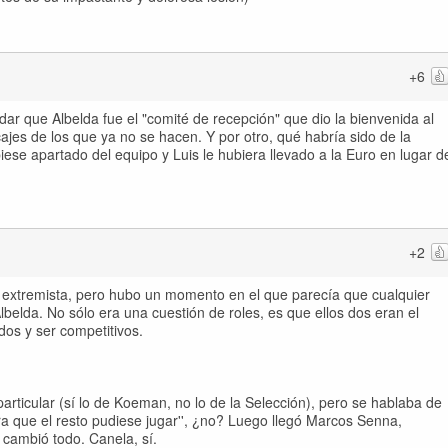
+6
idar que Albelda fue el "comité de recepción" que dio la bienvenida al
jes de los que ya no se hacen. Y por otro, qué habría sido de la
ese apartado del equipo y Luis le hubiera llevado a la Euro en lugar d
+2
 extremista, pero hubo un momento en el que parecía que cualquier
belda. No sólo era una cuestión de roles, es que ellos dos eran el
dos y ser competitivos.
ticular (sí lo de Koeman, no lo de la Selección), pero se hablaba de
a que el resto pudiese jugar'', ¿no? Luego llegó Marcos Senna,
cambió todo. Canela, sí.