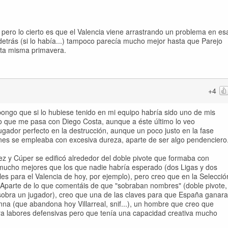
, pero lo cierto es que el Valencia viene arrastrando un problema en es
 detrás (si lo había...) tampoco parecía mucho mejor hasta que Parejo
sta misma primavera.
+4
ongo que si lo hubiese tenido en mi equipo habría sido uno de mis
o que me pasa con Diego Costa, aunque a éste último lo veo
gador perfecto en la destrucción, aunque un poco justo en la fase
nes se empleaba con excesiva dureza, aparte de ser algo pendenciero
tez y Cúper se edificó alrededor del doble pivote que formaba con
 mucho mejores que los que nadie habría esperado (dos Ligas y dos
s para el Valencia de hoy, por ejemplo), pero creo que en la Selecció
. Aparte de lo que comentáis de que "sobraban nombres" (doble pivote,
 sobra un jugador), creo que una de las claves para que España ganara
na (que abandona hoy Villarreal, snif...), un hombre que creo que
ra labores defensivas pero que tenía una capacidad creativa mucho