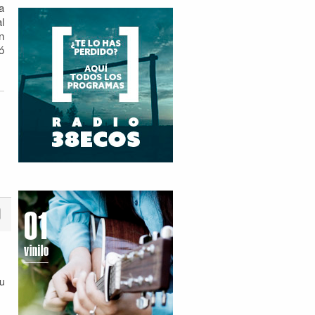
a
l
n
ó
Su