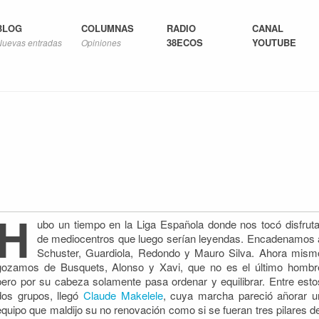
BLOG
COLUMNAS
RADIO
CANAL
38ECOS
YOUTUBE
Nuevas entradas
Opiniones
H
ubo un tiempo en la Liga Española donde nos tocó disfruta
de mediocentros que luego serían leyendas. Encadenamos 
Schuster, Guardiola, Redondo y Mauro Silva. Ahora mism
gozamos de Busquets, Alonso y Xavi,
que no es el último hombr
pero por su cabeza solamente pasa ordenar y equilibrar. Entre esto
dos grupos, llegó
Claude Makelele
, cuya marcha pareció añorar u
equipo que maldijo su no renovación como si se fueran tres pilares de