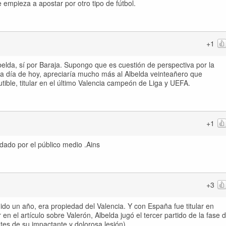
 empieza a apostar por otro tipo de fútbol.
+1
elda, sí por Baraja. Supongo que es cuestión de perspectiva por la
 a día de hoy, apreciaría mucho más al Albelda veinteañero que
utible, titular en el último Valencia campeón de Liga y UEFA.
+1
dado por el público medio .Ains
+3
edido un año, era propiedad del Valencia. Y con España fue titular en
 el artículo sobre Valerón, Albelda jugó el tercer partido de la fase 
tes de su impactante y dolorosa lesión)