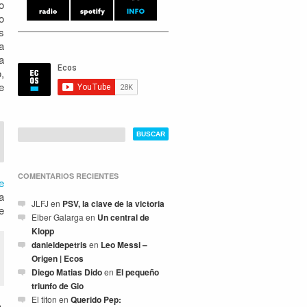
o
o
s
a
a
,
e
COMENTARIOS RECIENTES
e
a
JLFJ
en
PSV, la clave de la victoria
e
Elber Galarga
en
Un central de
Klopp
danieldepetris
en
Leo Messi –
Origen | Ecos
Diego Matias Dido
en
El pequeño
triunfo de Gio
El titon
en
Querido Pep:
,