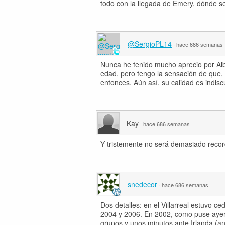
todo con la llegada de Emery, dónde se
@SergioPL14
·
hace 686 semanas
Nunca he tenido mucho aprecio por Alb
edad, pero tengo la sensación de que,
entonces. Aún así, su calidad es indisc
Kay
·
hace 686 semanas
Y tristemente no será demasiado recor
snedecor
·
hace 686 semanas
Dos detalles: en el Villarreal estuvo c
2004 y 2006. En 2002, como puse ayer en
grupos y unos minutos ante Irlanda (an