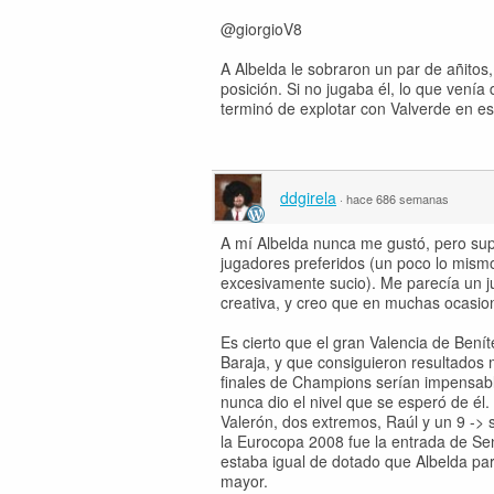
@giorgioV8
A Albelda le sobraron un par de añitos
posición. Si no jugaba él, lo que venía
terminó de explotar con Valverde en e
ddgirela
·
hace 686 semanas
A mí Albelda nunca me gustó, pero sup
jugadores preferidos (un poco lo mism
excesivamente sucio). Me parecía un ju
creativa, y creo que en muchas ocasio
Es cierto que el gran Valencia de Bení
Baraja, y que consiguieron resultados
finales de Champions serían impensable
nunca dio el nivel que se esperó de él
Valerón, dos extremos, Raúl y un 9 ->
la Eurocopa 2008 fue la entrada de Sen
estaba igual de dotado que Albelda pa
mayor.