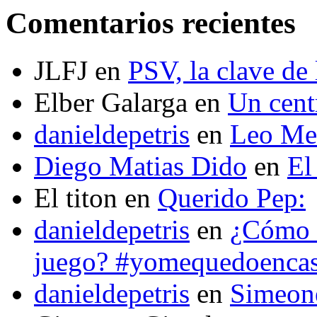
Comentarios recientes
JLFJ
en
PSV, la clave de 
Elber Galarga
en
Un cent
danieldepetris
en
Leo Mes
Diego Matias Dido
en
El
El titon
en
Querido Pep:
danieldepetris
en
¿Cómo s
juego? #yomequedoenca
danieldepetris
en
Simeone