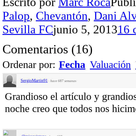
Escrito por
Marc Roca
Publ
Palop
,
Chevantón
,
Dani Al
Sevilla FC
junio 5, 2013
16 
Comentarios
(
16
)
Ordenar por:
Fecha
Valuación
SergioMartin91
·
hace 687 semanas
Grandioso el artículo y grandio
noche creo que todos nos hicimo