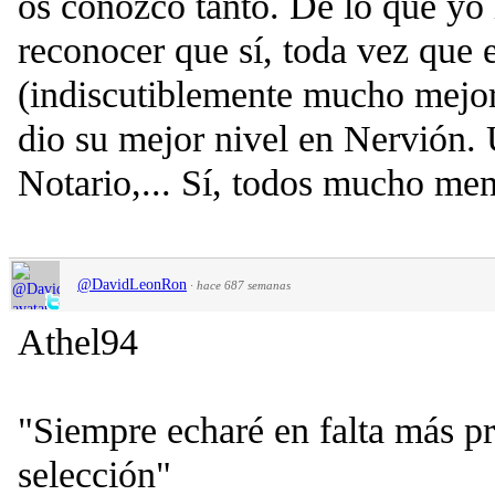
os conozco tanto. De lo que yo h
reconocer que sí, toda vez que 
(indiscutiblemente mucho mejor
dio su mejor nivel en Nervión.
Notario,... Sí, todos mucho me
@DavidLeonRon
·
hace 687 semanas
Athel94
"Siempre echaré en falta más pr
selección"