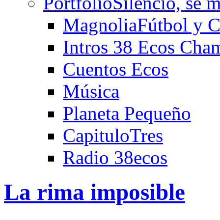
Portfolio
Silencio, se m
Magnolia
Fútbol y C
Intros 38 Ecos Cha
Cuentos Ecos
Música
Planeta Pequeño
CapituloTres
Radio 38ecos
La rima imposible