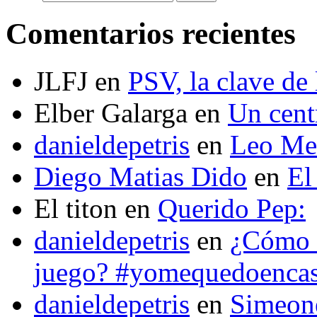
Comentarios recientes
JLFJ
en
PSV, la clave de 
Elber Galarga
en
Un cent
danieldepetris
en
Leo Mes
Diego Matias Dido
en
El
El titon
en
Querido Pep:
danieldepetris
en
¿Cómo s
juego? #yomequedoenca
danieldepetris
en
Simeone