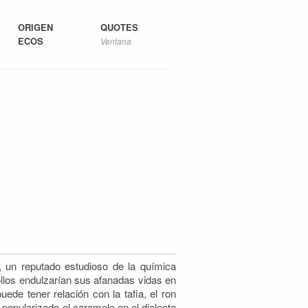
ORIGEN
QUOTES
ECOS
Ventana
 un reputado estudioso de la química
llos
endulzarían sus afanadas vidas en
ede tener relación con la tafia, el ron
 popularizado el caramelo en el dialecto