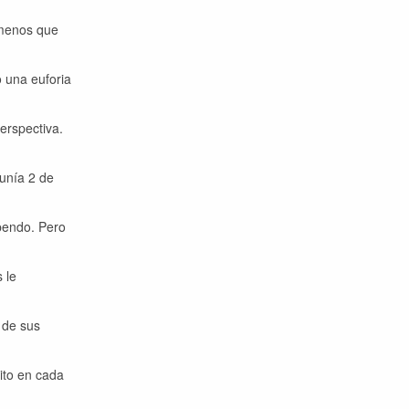
 menos que
 una euforia
erspectiva.
eunía 2 de
upendo. Pero
 le
 de sus
ito en cada