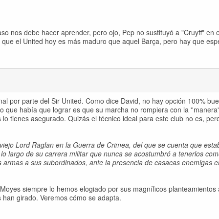
so nos debe hacer aprender, pero ojo, Pep no sustituyó a "Cruyff" en e
to que el United hoy es más maduro que aquel Barça, pero hay que espe
al por parte del Sir United. Como dice David, no hay opción 100% bu
 Lo que había que lograr es que su marcha no rompiera con la ''manera'
o tienes asegurado. Quizás el técnico ideal para este club no es, per
 viejo Lord Raglan en la Guerra de Crimea, del que se cuenta que esta
 lo largo de su carrera militar que nunca se acostumbró a tenerlos com
 armas a sus subordinados, ante la presencia de casacas enemigas e
a Moyes siempre lo hemos elogiado por sus magníficos planteamientos 
s han girado. Veremos cómo se adapta.