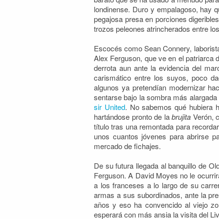
londinense. Duro y empalagoso, hay qu
pegajosa presa en porciones digeribles
trozos peleones atrincherados entre los
Escocés como Sean Connery, laborista 
Alex Ferguson, que ve en el patriarca 
derrota aun ante la evidencia del mar
carismático entre los suyos, poco dad
algunos ya pretendían modernizar ha
sentarse bajo la sombra más alargada d
sir United
. No sabemos qué hubiera he
hartándose pronto de la
brujita
Verón, c
título tras una remontada para recorda
unos cuantos jóvenes para abrirse p
mercado de fichajes.
De su futura llegada al banquillo de Ol
Ferguson. A David Moyes no le ocurrir
a los franceses a lo largo de su car
armas a sus subordinados, ante la p
años y eso ha convencido al viejo zo
esperará con más ansia la visita del Liv