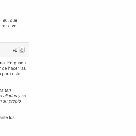
l 96, que
rar a ver.
+2
ena. Ferguson
' de hacer las
o para este
ba tan
o aliados y se
n su propio
ante los