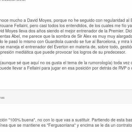
onoce mucho a David Moyes, porque no he seguido con regularidad al 
ouane Fellaini, pero casi todos los entendidos, de los cuales me fío y
vid Moyes lleva dos años siendo el mejor entrenador de la Premier. Dic
entas Abel, me parece que la sombra de Sir Alex es muy muy alargada
o le pasó lo mismo con Guardiola cuando se fue al Barcelona, y mira 
se maneja el entrenador del Everton en materia de, sobre todo, gestió
a presión mediática que puede provocar los logros de su predecesor.
s (aunque sé que aquí no os gusta el tema de la rumorología) toda vez
uede llevar a Fellaini para jugar en esa posición por detrás de RVP o 
nas
ión "100% buena", no con lo que vas a sustituir. Partiendo de esta b
ínea que se mantiene es "Fergusoniana" y encima se le da un contrato