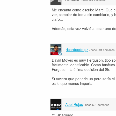
Me encanta como escribe Marc. Que cap
ver, cambiar de tema sin cambiarlo, y h
claro...
Además, esta vez volvió a tocar uno d
ricardogdmgz
·
hace 691 semanas
David Moyes es muy Ferguson, tipo sobr
fácilmente identificable. Como fanátic
Ferguson, la última decisión del Sir.
Si tuviera que ponerle un pero sería e
es lo que menos importa.
Abel Rojas
·
hace 691 semanas
@ Ricargado