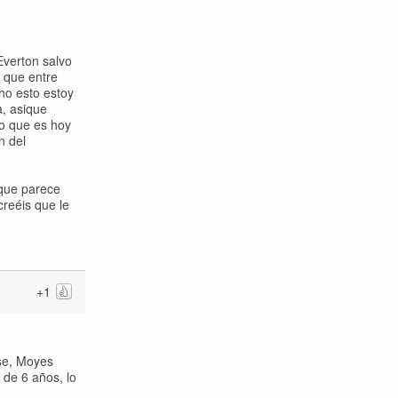
Everton salvo
a que entre
ho esto estoy
, asique
lo que es hoy
n del
 que parece
creéis que le
+1
ase, Moyes
 de 6 años, lo