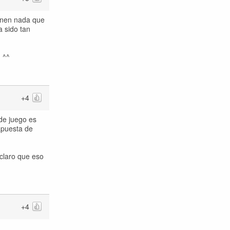
ienen nada que
a sido tan
 ^^
+4
 de juego es
apuesta de
 claro que eso
+4