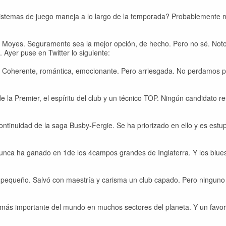
istemas de juego maneja a lo largo de la temporada? Probablemente
id Moyes. Seguramente sea la mejor opción, de hecho. Pero no sé. Noto
. Ayer puse en Twitter lo siguiente:
. Coherente, romántica, emocionante. Pero arriesgada. No perdamos p
de la Premier, el espíritu del club y un técnico TOP. Ningún candidato r
continuidad de la saga Busby-Fergie. Se ha priorizado en ello y es est
ca ha ganado en 1de los 4campos grandes de Inglaterra. Y los blues
o pequeño. Salvó con maestría y carisma un club capado. Pero ninguno
b más importante del mundo en muchos sectores del planeta. Y un favor