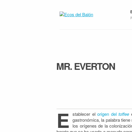
MR. EVERTON
E
stablecer el
origen del
toffee
e
gastronómica, la palabra tiene
los orígenes de la colonizació
barato que se ha usado a menudo para 