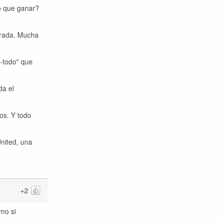
o que ganar?
rrada. Mucha
e-todo" que
da el
os. Y todo
United, una
+2
mo si