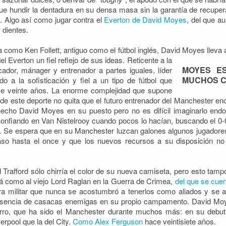
e hundir la dentadura en su densa masa sin la garantía de recuperar
. Algo así como jugar contra el
Everton de David Moyes
, del que a
 dientes.
como Ken Follett, antiguo como el fútbol inglés, David Moyes lleva 
del Everton
un fiel reflejo de sus ideas. Reticente a la
MOYES E
cador, mánager y entrenador a partes iguales, líder
MUCHOS C
o a la sofisticación y fiel a un tipo de fútbol que
ce veinte años. La enorme complejidad que supone
e este deporte no quita que el futuro entrenador del Manchester en
cho David Moyes en su puesto pero no es difícil imaginarlo endo
onfiando en Van Nistelrooy cuando pocos lo hacían, buscando el 0-0
r. Se espera que en su Manchester luzcan galones algunos jugadores
aso hasta el once y que los nuevos recursos a su disposición no
d Trafford sólo chirría el color de su nueva camiseta, pero esto tam
á como al viejo Lord Raglan en la Guerra de Crimea,
del que se cue
rera militar que nunca se acostumbró a tenerlos como aliados y se
resencia de casacas enemigas en su propio campamento. David Moy
rro, que ha sido el Manchester durante muchos más: en su debut 
erpool que la del City.
Como Alex Ferguson
hace veintisiete años.