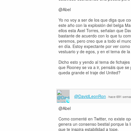
@Abel
Yo no voy a ser de los que diga que c
este año con la explosión del belga Mar
ellos esta Axel Torres, señalan que Da
bastante de acuerdo con lo que tu com
veremos, pero creo que a todo el mund
en día. Estoy expectante por ver como 
vestuario y de egos, y en el tema de l
Dicho esto y yendo al tema de fichaje
que Rooney se va a ir, pensáis que se p
queda grande el traje del United?
@DavidLeonRon
·
hace 691 sema
@Abel
Como comenté en Twitter, no existe opc
genera un consenso bestial porque la l
que te inspira estabilidad a tope.