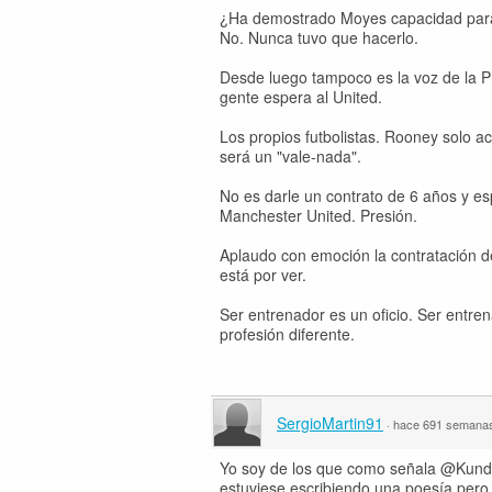
¿Ha demostrado Moyes capacidad para
No. Nunca tuvo que hacerlo.
Desde luego tampoco es la voz de la P
gente espera al United.
Los propios futbolistas. Rooney solo a
será un "vale-nada".
No es darle un contrato de 6 años y es
Manchester United. Presión.
Aplaudo con emoción la contratación de
está por ver.
Ser entrenador es un oficio. Ser entre
profesión diferente.
SergioMartin91
·
hace 691 semana
Yo soy de los que como señala @Kunder
estuviese escribiendo una poesía pero