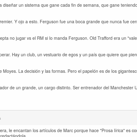
 diseñar un sistema que gane cada fin de semana, que gane teniend
remier. Y ojo a esto. Ferguson fue una boca grande que nunca fue ce
cepta no jugar vs el RM si lo manda Ferguson. Old Trafford era un "val
perar. Hay un club, un vestuario de egos y un país que quiere que pier
 Moyes. La decisión y las formas. Pero el papelón es de los gigantesc
nador de un grande, un cargo distinto. Ser entrenador del Manchester 
s
a, le encantan los artículos de Marc porque hace "Prosa lírica" es co
 redactándola.