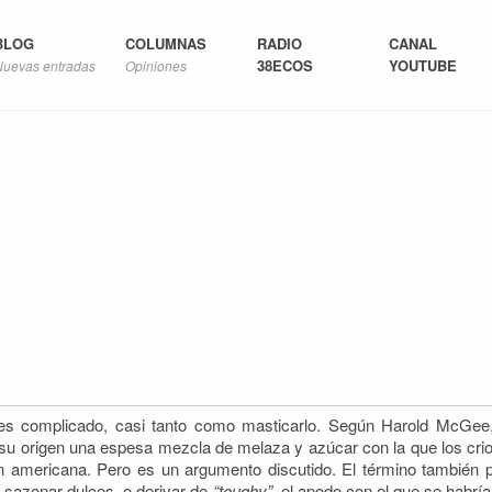
BLOG
COLUMNAS
RADIO
CANAL
38ECOS
YOUTUBE
Nuevas entradas
Opiniones
s complicado, casi tanto como masticarlo. Según Harold McGee,
 su origen una espesa mezcla de melaza y azúcar con la que los crio
n americana. Pero es un argumento discutido. El término también pu
sazonar dulces, o derivar de
“toughy”
, el apodo con el que se habría