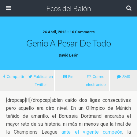
Ecos del Balón
24 Abril, 2013 • 16 Comments
Genio A Pesar De Todo
David León
Compartir
Publicar en
Pin
Correo
SMS
Twitter
electrónico
[dropcap]H[/dropcap]abían caído dos ligas consecutivas
pero aquello era otro nivel. En un Olímpico de Múnich
teñido de amarillo, el Borussia Dortmund encaraba el
mayor reto de su historia: ni más ni menos que la final de
la Champions League
ante el vigente
campeón
, la