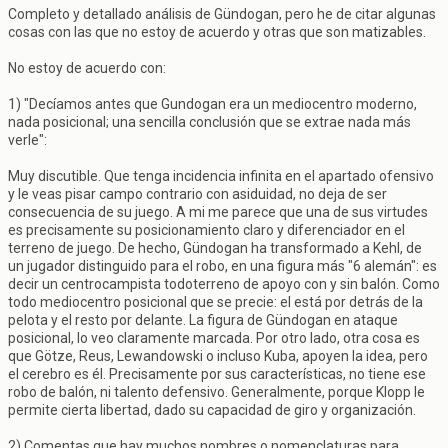
Completo y detallado análisis de Gündogan, pero he de citar algunas
cosas con las que no estoy de acuerdo y otras que son matizables.
No estoy de acuerdo con:
1) "Decíamos antes que Gundogan era un mediocentro moderno,
nada posicional; una sencilla conclusión que se extrae nada más
verle":
Muy discutible. Que tenga incidencia infinita en el apartado ofensivo
y le veas pisar campo contrario con asiduidad, no deja de ser
consecuencia de su juego. A mi me parece que una de sus virtudes
es precisamente su posicionamiento claro y diferenciador en el
terreno de juego. De hecho, Gündogan ha transformado a Kehl, de
un jugador distinguido para el robo, en una figura más "6 alemán": es
decir un centrocampista todoterreno de apoyo con y sin balón. Como
todo mediocentro posicional que se precie: el está por detrás de la
pelota y el resto por delante. La figura de Gündogan en ataque
posicional, lo veo claramente marcada. Por otro lado, otra cosa es
que Götze, Reus, Lewandowski o incluso Kuba, apoyen la idea, pero
el cerebro es él. Precisamente por sus características, no tiene ese
robo de balón, ni talento defensivo. Generalmente, porque Klopp le
permite cierta libertad, dado su capacidad de giro y organización.
2) Comentas que hay muchos nombres o nomenclaturas para