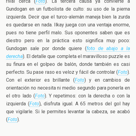
rival cerca (
Foto
). La tercera causa ya convierte a
Gundogan en un futbolista de culto: su uso de la pierna
izquierda. Decir que el turco-alemán maneja bien la zurda
es quedarse en nada. Ilkay juega con una ventaja enorme,
pues no tiene perfil malo. Sus oponentes saben que es
diestro pero en la práctica esto significa muy poco:
Gundogan sale por donde quiere (
foto de abajo a la
derecha
). El detalle que completa el maravilloso puzzle es
su finura en el golpeo de balón, donde también es casi
perfecto. Su pase raso es veloz y fácil de controlar (
Foto
).
Con el exterior es brillante (
Foto
) y en cambios de
orientación no necesita ni medio segundo para ponerla en
el otro lado (
Foto
). Y repetimos: con la derecha o con la
izquierda (
Foto
), disfruta igual. A 65 metros del gol hay
que vigilarle. Si le permites levantar la cabeza, se acabó
(
Foto
).
..
…..