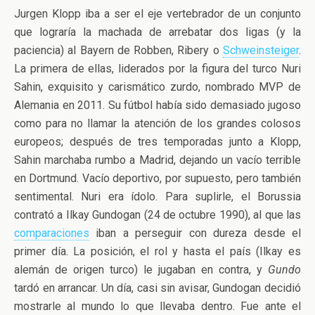
Jurgen Klopp iba a ser el eje vertebrador de un conjunto
que lograría la machada de arrebatar dos ligas (y la
paciencia) al Bayern de Robben, Ribery o
Schweinsteiger
.
La primera de ellas, liderados por la figura del turco Nuri
Sahin, exquisito y carismático zurdo, nombrado MVP de
Alemania en 2011. Su fútbol había sido demasiado jugoso
como para no llamar la atención de los grandes colosos
europeos; después de tres temporadas junto a Klopp,
Sahin marchaba rumbo a Madrid, dejando un vacío terrible
en Dortmund. Vacío deportivo, por supuesto, pero también
sentimental. Nuri era ídolo. Para suplirle, el Borussia
contrató a Ilkay Gundogan (24 de octubre 1990), al que las
comparaciones
iban a perseguir con dureza desde el
primer día. La posición, el rol y hasta el país (Ilkay es
alemán de origen turco) le jugaban en contra, y
Gundo
tardó en arrancar. Un día, casi sin avisar, Gundogan decidió
mostrarle al mundo lo que llevaba dentro. Fue ante el