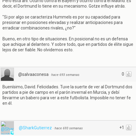
Pero está ahí. Ocurrió contra el Bayern y ocurrió contra el Madrid. Es
decir, el Dortmund lo tiene en su mecanismo. Gotze influye atrás.
"Si por algo se caracteriza Hummels es por su capacidad para
presionar en posiciones elevadas y realizar anticipaciones para
erradicar combinaciones rivales, ¿no?"
Bueno, en otro tipo de situaciones. En posicional no es un defensa
que achique al delantero. Y sobre todo, que en partidos de élite sigue
lejos de ser fiable. No olvidemos esto.
0
@salvaaconesa
·
hace 693 semanas
Buenísimo, David. Felicidades. Tuve la suerte de ver al Dortmund dos
partidos a pie de campo en el parón invernal en Murcia, y debí
llevarme un babero para ver a este futbolista. Imposible no tener fe
en él.
+1
@SharkGutierrez
·
hace 693 semanas