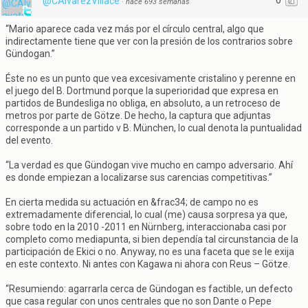
0
@CAlvarezVillace
·
hace 693 semanas
“Mario aparece cada vez más por el círculo central, algo que
indirectamente tiene que ver con la presión de los contrarios sobre
Gündogan.”
Éste no es un punto que vea excesivamente cristalino y perenne en
el juego del B. Dortmund porque la superioridad que expresa en
partidos de Bundesliga no obliga, en absoluto, a un retroceso de
metros por parte de Götze. De hecho, la captura que adjuntas
corresponde a un partido v B. München, lo cual denota la puntualidad
del evento.
“La verdad es que Gündogan vive mucho en campo adversario. Ahí
es donde empiezan a localizarse sus carencias competitivas.”
En cierta medida su actuación en &frac34; de campo no es
extremadamente diferencial, lo cual (me) causa sorpresa ya que,
sobre todo en la 2010 -2011 en Nürnberg, interaccionaba casi por
completo como mediapunta, si bien dependía tal circunstancia de la
participación de Ekici o no. Anyway, no es una faceta que se le exija
en este contexto. Ni antes con Kagawa ni ahora con Reus – Götze.
“Resumiendo: agarrarla cerca de Gündogan es factible, un defecto
que casa regular con unos centrales que no son Dante o Pepe