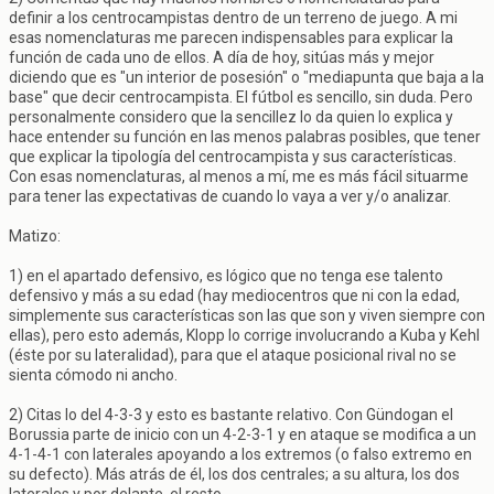
definir a los centrocampistas dentro de un terreno de juego. A mi
esas nomenclaturas me parecen indispensables para explicar la
función de cada uno de ellos. A día de hoy, sitúas más y mejor
diciendo que es "un interior de posesión" o "mediapunta que baja a la
base" que decir centrocampista. El fútbol es sencillo, sin duda. Pero
personalmente considero que la sencillez lo da quien lo explica y
hace entender su función en las menos palabras posibles, que tener
que explicar la tipología del centrocampista y sus características.
Con esas nomenclaturas, al menos a mí, me es más fácil situarme
para tener las expectativas de cuando lo vaya a ver y/o analizar.
Matizo:
1) en el apartado defensivo, es lógico que no tenga ese talento
defensivo y más a su edad (hay mediocentros que ni con la edad,
simplemente sus características son las que son y viven siempre con
ellas), pero esto además, Klopp lo corrige involucrando a Kuba y Kehl
(éste por su lateralidad), para que el ataque posicional rival no se
sienta cómodo ni ancho.
2) Citas lo del 4-3-3 y esto es bastante relativo. Con Gündogan el
Borussia parte de inicio con un 4-2-3-1 y en ataque se modifica a un
4-1-4-1 con laterales apoyando a los extremos (o falso extremo en
su defecto). Más atrás de él, los dos centrales; a su altura, los dos