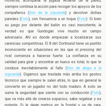
moverse, acompañar la jugada. Amante de la pared,
siempre continúa la acción para recoger los apoyos de los
compañeros (
foto de la izquierda
) y devolver dichas
paredes (
Foto
), con frecuencia a un toque (
Foto
). Si bien
su juego por delante del balón es casi inexistente, la
verdad es que Gundogan vive mucho en campo
adversario. Ahí es donde empiezan a localizarse sus
carencias competitivas. El 8 del Dortmund tiene un puntito
inconsciente en situaciones en las que el
pressing
del
rival comienza a hacerse fuerte. La confianza en su
calidad para girar y encontrar un hueco es total, lo que le
conduce inevitablemente al fallo (
foto de abajo a la
izquierda
). Digamos que traslada más arriba los gestos
técnicos que siempre le salen atrás, lo que en general le
convierte en un jugador no del todo maduro. A esto se
suma la seguridad que siente con su conducción (
Foto
),
que va más allá de crearse espacios; sabe regatear y es
potente. Si le dejan metros en la frontal y va de cara,