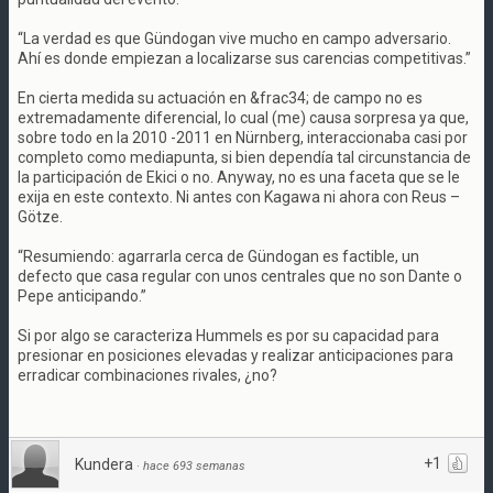
“La verdad es que Gündogan vive mucho en campo adversario.
Ahí es donde empiezan a localizarse sus carencias competitivas.”
En cierta medida su actuación en &frac34; de campo no es
extremadamente diferencial, lo cual (me) causa sorpresa ya que,
sobre todo en la 2010 -2011 en Nürnberg, interaccionaba casi por
completo como mediapunta, si bien dependía tal circunstancia de
la participación de Ekici o no. Anyway, no es una faceta que se le
exija en este contexto. Ni antes con Kagawa ni ahora con Reus –
Götze.
“Resumiendo: agarrarla cerca de Gündogan es factible, un
defecto que casa regular con unos centrales que no son Dante o
Pepe anticipando.”
Si por algo se caracteriza Hummels es por su capacidad para
presionar en posiciones elevadas y realizar anticipaciones para
erradicar combinaciones rivales, ¿no?
+1
Kundera
·
hace 693 semanas