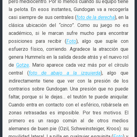
pero mediocentro. Por lo menos cuando su equipo tiene
la pelota. En esos instantes, Gundogan va a recogerla
casi siempre de sus centrales (
foto de la derecha
), en la
clásica ubicación del
“cinco”
. Como su juego no es
académico, si le marcan sufre mucho para encontrar
posiciones para recibir (
Foto
), algo que suple con
esfuerzo físico, corriendo. Agradece la atracción que
genera Hummels en la salida desde atrás y el nuevo rol
de
Gotze
. Mario aparece cada vez más por el círculo
central (
foto de abajo a la izquierda
), algo que
indirectamente tiene que ver con la presión de los
contrarios sobre Gundogan. Una presión que no puede
faltar, porque si le dejas… el teutón te puede aniquilar.
Cuando entra en contacto con el esférico, robársela en
zonas retrasadas es imposible. Por tres motivos. El
primero es un rasgo común al de otros medios
alemanes de buen pie (Ozil, Schweinsteiger, Kroos): su
movilidad lateral. La pilla en cualquier esquinita (
Foto
) y