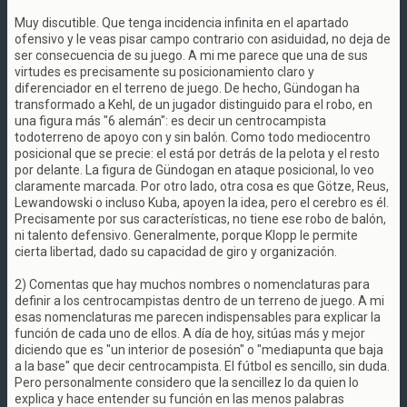
Muy discutible. Que tenga incidencia infinita en el apartado
ofensivo y le veas pisar campo contrario con asiduidad, no deja de
ser consecuencia de su juego. A mi me parece que una de sus
virtudes es precisamente su posicionamiento claro y
diferenciador en el terreno de juego. De hecho, Gündogan ha
transformado a Kehl, de un jugador distinguido para el robo, en
una figura más "6 alemán": es decir un centrocampista
todoterreno de apoyo con y sin balón. Como todo mediocentro
posicional que se precie: el está por detrás de la pelota y el resto
por delante. La figura de Gündogan en ataque posicional, lo veo
claramente marcada. Por otro lado, otra cosa es que Götze, Reus,
Lewandowski o incluso Kuba, apoyen la idea, pero el cerebro es él.
Precisamente por sus características, no tiene ese robo de balón,
ni talento defensivo. Generalmente, porque Klopp le permite
cierta libertad, dado su capacidad de giro y organización.
2) Comentas que hay muchos nombres o nomenclaturas para
definir a los centrocampistas dentro de un terreno de juego. A mi
esas nomenclaturas me parecen indispensables para explicar la
función de cada uno de ellos. A día de hoy, sitúas más y mejor
diciendo que es "un interior de posesión" o "mediapunta que baja
a la base" que decir centrocampista. El fútbol es sencillo, sin duda.
Pero personalmente considero que la sencillez lo da quien lo
explica y hace entender su función en las menos palabras