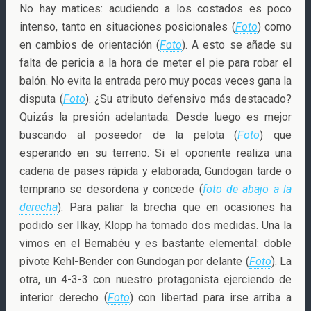
No hay matices: acudiendo a los costados es poco
intenso, tanto en situaciones posicionales (
Foto
) como
en cambios de orientación (
Foto
). A esto se añade su
falta de pericia a la hora de meter el pie para robar el
balón. No evita la entrada pero muy pocas veces gana la
disputa (
Foto
). ¿Su atributo defensivo más destacado?
Quizás la presión adelantada. Desde luego es mejor
buscando al poseedor de la pelota (
Foto
) que
esperando en su terreno. Si el oponente realiza una
cadena de pases rápida y elaborada, Gundogan tarde o
temprano se desordena y concede (
foto de abajo a la
derecha
). Para paliar la brecha que en ocasiones ha
podido ser Ilkay, Klopp ha tomado dos medidas. Una la
vimos en el Bernabéu y es bastante elemental: doble
pivote Kehl-Bender con Gundogan por delante (
Foto
). La
otra, un 4-3-3 con nuestro protagonista ejerciendo de
interior derecho (
Foto
) con libertad para irse arriba a