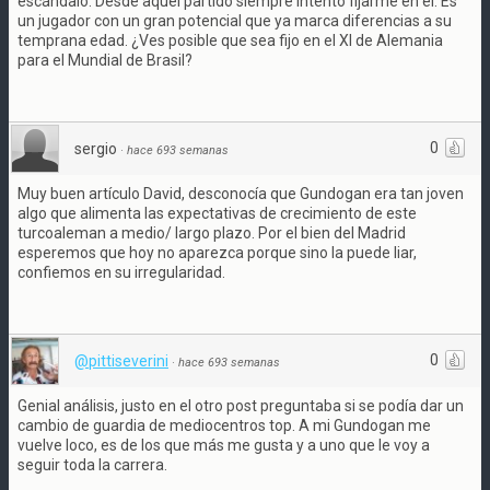
escándalo. Desde aquel partido siempre intento fijarme en él. Es
un jugador con un gran potencial que ya marca diferencias a su
temprana edad. ¿Ves posible que sea fijo en el XI de Alemania
para el Mundial de Brasil?
0
sergio
·
hace 693 semanas
Muy buen artículo David, desconocía que Gundogan era tan joven
algo que alimenta las expectativas de crecimiento de este
turcoaleman a medio/ largo plazo. Por el bien del Madrid
esperemos que hoy no aparezca porque sino la puede liar,
confiemos en su irregularidad.
0
@pittiseverini
·
hace 693 semanas
Genial análisis, justo en el otro post preguntaba si se podía dar un
cambio de guardia de mediocentros top. A mi Gundogan me
vuelve loco, es de los que más me gusta y a uno que le voy a
seguir toda la carrera.