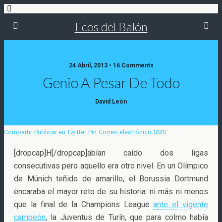
Ecos del Balón
24 Abril, 2013 • 16 Comments
Genio A Pesar De Todo
David León
Compartir
Publicar en Twitter
Pin
Correo electrónico
SMS
[dropcap]H[/dropcap]abían caído dos ligas
consecutivas pero aquello era otro nivel. En un Olímpico
de Múnich teñido de amarillo, el Borussia Dortmund
encaraba el mayor reto de su historia: ni más ni menos
que la final de la Champions League
ante el vigente
campeón
, la Juventus de Turín, que para colmo había