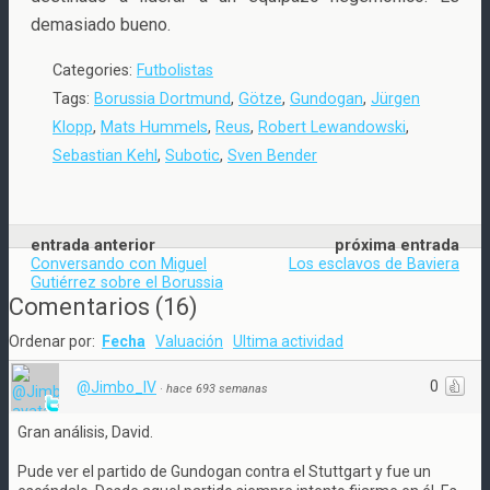
demasiado bueno.
Categories:
Futbolistas
Tags:
Borussia Dortmund
,
Götze
,
Gundogan
,
Jürgen
Klopp
,
Mats Hummels
,
Reus
,
Robert Lewandowski
,
Sebastian Kehl
,
Subotic
,
Sven Bender
entrada anterior
próxima entrada
Conversando con Miguel
Los esclavos de Baviera
Gutiérrez sobre el Borussia
Comentarios
(
16
)
Ordenar por:
Fecha
Valuación
Ultima actividad
0
@Jimbo_IV
·
hace 693 semanas
Gran análisis, David.
Pude ver el partido de Gundogan contra el Stuttgart y fue un