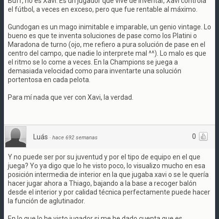
Buff, no es Xavi. Es un jugador que vive de inventar, Xavi controla
el fútbol, a veces en exceso, pero que fue rentable al máximo.
Gundogan es un mago inimitable e imparable, un genio vintage. Lo
bueno es que te inventa soluciones de pase como los Platini o
Maradona de turno (ojo, me refiero a pura solución de pase en el
centro del campo, que nadie lo interprete mal ^^). Lo malo es que
el ritmo se lo come a veces. En la Champions se juega a
demasiada velocidad como para inventarte una solución
portentosa en cada pelota.
Para mí nada que ver con Xavi, la verdad.
0
Luás
·
hace 692 semanas
Y no puede ser por su juventud y por el tipo de equipo en el que
juega? Yo ya digo que lo he visto poco, lo visualizo mucho en esa
posición intermedia de interior en la que jugaba xavi o se le quería
hacer jugar ahora a Thiago, bajando a la base a recoger balón
desde el interior y por calidad técnica perfectamente puede hacer
la función de aglutinador.
En lo que lo he visto jugador si me he dado cuenta que es