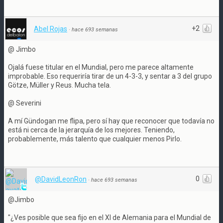
+2
Abel Rojas
·
hace 693 semanas
@ Jimbo
Ojalá fuese titular en el Mundial, pero me parece altamente
improbable. Eso requeriría tirar de un 4-3-3, y sentar a 3 del grupo
Götze, Müller y Reus. Mucha tela.
@ Severini
A mí Gündogan me flipa, pero sí hay que reconocer que todavía no
está ni cerca de la jerarquía de los mejores. Teniendo,
probablemente, más talento que cualquier menos Pirlo.
0
@DavidLeonRon
·
hace 693 semanas
@Jimbo
"¿Ves posible que sea fijo en el XI de Alemania para el Mundial de