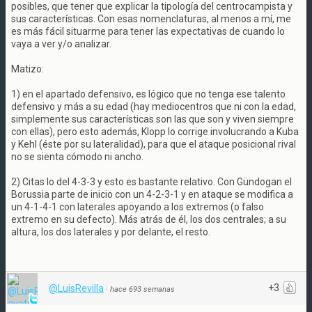
posibles, que tener que explicar la tipología del centrocampista y
sus características. Con esas nomenclaturas, al menos a mí, me
es más fácil situarme para tener las expectativas de cuando lo
vaya a ver y/o analizar.
Matizo:
1) en el apartado defensivo, es lógico que no tenga ese talento
defensivo y más a su edad (hay mediocentros que ni con la edad,
simplemente sus características son las que son y viven siempre
con ellas), pero esto además, Klopp lo corrige involucrando a Kuba
y Kehl (éste por su lateralidad), para que el ataque posicional rival
no se sienta cómodo ni ancho.
2) Citas lo del 4-3-3 y esto es bastante relativo. Con Gündogan el
Borussia parte de inicio con un 4-2-3-1 y en ataque se modifica a
un 4-1-4-1 con laterales apoyando a los extremos (o falso
extremo en su defecto). Más atrás de él, los dos centrales; a su
altura, los dos laterales y por delante, el resto.
+3
@LuisRevilla
·
hace 693 semanas