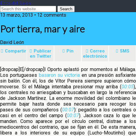
Ecos del Balón
13 marzo, 2013 • 12 comments
Por tierra, mar y aire
David León
Compartir
Publicar
Pin
Correo
SMS
en Twitter
electrónico
[dropcap]E[/dropcap]l Oporto aplastó por momentos al Málaga.
Los portugueses
basaron su victoria
en una presión asfixiante
sin balón. Con él, los de Vítor Pereira siempre supieron cómo
moverse. Si el Málaga intentaba presionar muy arriba
(
00:05
),
los centrales no arriesgaban y buscaban en largo la referencia
de Jackson Martínez. La enorme movilidad del colombiano le
permite bajar hasta donde sea necesario para recoger los
pases de sus compañeros (
00:07
): pegadito a los centrales o
casi en el centro del campo (
00:07
). Jackson caza lo que l
manden. Como aparece por el círculo central, distrae a los
mediocentros del contrario, que se fijan en él. De esta manera,
libera a los interiores de su equipo (Lucho-Moutinho) que