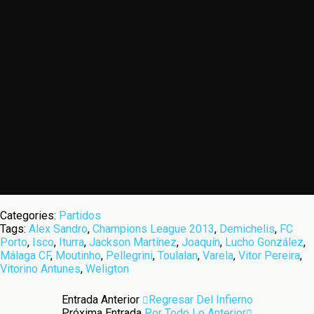
Categories:
Partidos
Tags:
Alex Sandro
,
Champions League 2013
,
Demichelis
,
FC
Porto
,
Isco
,
Iturra
,
Jackson Martínez
,
Joaquín
,
Lucho González
,
Málaga CF
,
Moutinho
,
Pellegrini
,
Toulalan
,
Varela
,
Vitor Pereira
,
Vitorino Antunes
,
Weligton
Entrada Anterior
Regresar Del Infierno
Próxima Entrada
Por Todo Lo Anterior