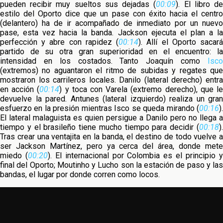
pueden recibir muy sueltos sus dejadas (
00:09
). El libro d
estilo del Oporto dice que un pase con éxito hacia el centro
(delantero) ha de ir acompañado de inmediato por un nuevo
pase, esta vez hacia la banda. Jackson ejecuta el plan a la
perfección y abre con rapidez (
00:14
). Allí el Oporto sacar
partido de su otra gran superioridad en el encuentro: la
intensidad en los costados. Tanto Joaquín como
Isco
(extremos) no aguantaron el ritmo de subidas y regates que
mostraron los carrileros locales. Danilo (lateral derecho) entra
en acción (
00:14
) y toca con Varela (extremo derecho), que l
devuelve la pared. Antunes (lateral izquierdo) realiza un gran
esfuerzo en la presión mientras Isco se queda mirando (
00:16
).
El lateral malaguista es quien persigue a Danilo pero no llega a
tiempo y el brasileño tiene mucho tiempo para decidir (
00:18
).
Tras crear una ventajita en la banda, el destino de todo vuelve a
ser Jackson Martínez, pero ya cerca del área, donde mete
miedo (
00:20
). El internacional por Colombia es el principio 
final del Oporto; Moutinho y Lucho son la estación de paso y las
bandas, el lugar por donde corren como locos.