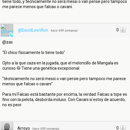
tiene todo, y técnicamente no será messi o van persie pero tampoco
me parece menos que falcao o cavani.
0
@DavidLeonRon
·
hace 699 semanas
@zas
"El chico físicamente lo tiene todo"
Ojito a la que caza en la jugada, que el meloncillo de Mangala es
curioso
Tiene una genética excepcional.
"técnicamente no será messi o van persie pero tampoco me parece
menos que falcao o cavani"
Para mí Falcao está bastante por encima, la verdad. Falcao a tope es
fino con la pelota, desborda incluso. Con Cavani sí estoy de acuerdo,
no es peor.
0
Arroyo
·
hace 699 semanas