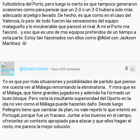
futbolística del Porto, pero luego lo cierto es que tampoco generaron
ocasiones como para pensar que un 2-0 o un 3-0 hubiera sido más
adecuado al peligro llevado. De hecho, es que como en el caso del
Valencia, lo peor de todo fueron las sensaciones del equipo
malagueño y lo invulnerable que pareció el rival. A mí el Porto me
fascinó... y eso que es uno de mis equipos preferidos de un tiempo a
esta parte. Estoy tan fascinados con ellos como @Abel con Jackson
Martínez.
0
@dcastrotineo
·
hace 699 semanas
Yo es que por más situaciones y posibilidades de partido que pienso
me cuesta ver al Málaga remontando la eliminatoria... Y mira que es
el Málaga, que tiene grandes jugadores y además ha formado un
buen bloque. Pero vista la insultante superioridad del Oporto en la
ida no veo como el Málaga puede hacerles daño. Desde luego
Pellegrini tiene que cambiar de plan, no vale repetir lo que intentó en
Portugal, porque fue un fracaso. Juntar a los buenos en el campo,
ofrecerles un contexto apropiado para atacar y que ellos hagan el
resto, me parece la mejor solución.