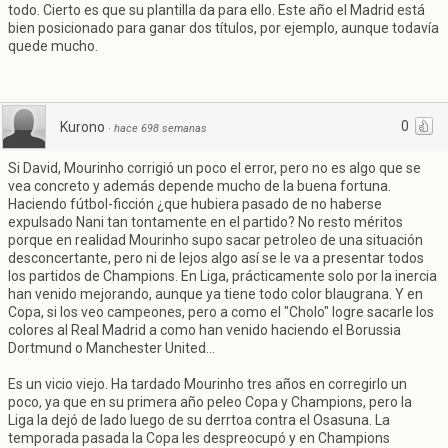
todo. Cierto es que su plantilla da para ello. Este año el Madrid está
bien posicionado para ganar dos títulos, por ejemplo, aunque todavía
quede mucho.
0
Kurono
·
hace 698 semanas
Si David, Mourinho corrigió un poco el error, pero no es algo que se
vea concreto y además depende mucho de la buena fortuna.
Haciendo fútbol-ficción ¿que hubiera pasado de no haberse
expulsado Nani tan tontamente en el partido? No resto méritos
porque en realidad Mourinho supo sacar petroleo de una situación
desconcertante, pero ni de lejos algo así se le va a presentar todos
los partidos de Champions. En Liga, prácticamente solo por la inercia
han venido mejorando, aunque ya tiene todo color blaugrana. Y en
Copa, si los veo campeones, pero a como el "Cholo" logre sacarle los
colores al Real Madrid a como han venido haciendo el Borussia
Dortmund o Manchester United...
Es un vicio viejo. Ha tardado Mourinho tres años en corregirlo un
poco, ya que en su primera año peleo Copa y Champions, pero la
Liga la dejó de lado luego de su derrtoa contra el Osasuna. La
temporada pasada la Copa les despreocupó y en Champions