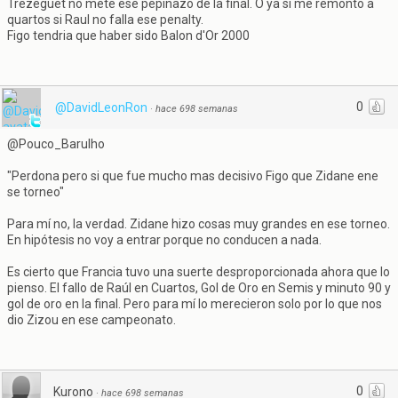
Trezeguet no mete ese pepinazo de la final. O ya si me remonto a
quartos si Raul no falla ese penalty.
Figo tendria que haber sido Balon d'Or 2000
0
@DavidLeonRon
·
hace 698 semanas
@Pouco_Barulho
"Perdona pero si que fue mucho mas decisivo Figo que Zidane ene
se torneo"
Para mí no, la verdad. Zidane hizo cosas muy grandes en ese torneo.
En hipótesis no voy a entrar porque no conducen a nada.
Es cierto que Francia tuvo una suerte desproporcionada ahora que lo
pienso. El fallo de Raúl en Cuartos, Gol de Oro en Semis y minuto 90 y
gol de oro en la final. Pero para mí lo merecieron solo por lo que nos
dio Zizou en ese campeonato.
0
Kurono
·
hace 698 semanas