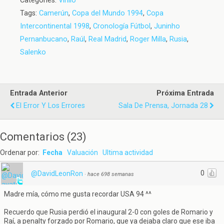
Categories:
Vinilo
Tags:
Camerún
,
Copa del Mundo 1994
,
Copa
Intercontinental 1998
,
Cronología Fútbol
,
Juninho
Pernanbucano
,
Raúl
,
Real Madrid
,
Roger Milla
,
Rusia
,
Salenko
Entrada Anterior
Próxima Entrada
El Error Y Los Errores
Sala De Prensa, Jornada 28
Comentarios
(
23
)
Ordenar por:
Fecha
Valuación
Ultima actividad
0
@DavidLeonRon
·
hace 698 semanas
Madre mía, cómo me gusta recordar USA 94 ^^
Recuerdo que Rusia perdió el inaugural 2-0 con goles de Romario y
Raí, a penalty forzado por Romario, que ya dejaba claro que ese iba