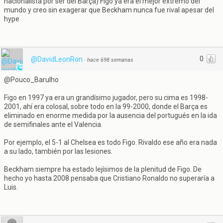
nacionalista por ser del Barça) Figo ya era el mejor extremo del
mundo y creo sin exagerar que Beckham nunca fue rival apesar del
hype
0
@DavidLeonRon
·
hace 698 semanas
@Pouco_Barulho
Figo en 1997 ya era un grandísimo jugador, pero su cima es 1998-
2001, ahí era colosal, sobre todo en la 99-2000, donde el Barça es
eliminado en enorme medida por la ausencia del portugués en la ida
de semifinales ante el Valencia.
Por ejemplo, el 5-1 al Chelsea es todo Figo. Rivaldo ese año era nada
a su lado, también por las lesiones.
Beckham siempre ha estado lejísimos de la plenitud de Figo. De
hecho yo hasta 2008 pensaba que Cristiano Ronaldo no superaría a
Luis.