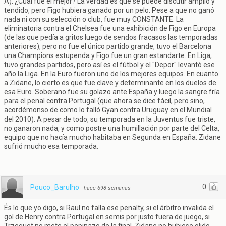
A). ¿Cuál fue el mejor? La verdad es que se puede discutir amplio y
tendido, pero Figo hubiera ganado por un pelo: Pese a que no ganó
nada ni con su selección o club, fue muy CONSTANTE. La
eliminatoria contra el Chelsea fue una exhibición de Figo en Europa
(de las que pedía a gritos luego de sendos fracasos las temporadas
anteriores), pero no fue el único partido grande, tuvo el Barcelona
una Champions estupenda y Figo fue un gran estandarte. En Liga,
tuvo grandes partidos, pero así es el fútbol y el "Depor" levantó ese
año la Liga. En la Euro fueron uno de los mejores equipos. En cuanto
a Zidane, lo cierto es que fue clave y determinante en los duelos de
esa Euro. Soberano fue su golazo ante España y luego la sangre fría
para el penal contra Portugal (que ahora se dice fácil, pero sino,
acordémonso de como lo falló Gyan contra Uruguay en el Mundial
del 2010). A pesar de todo, su temporada en la Juventus fue triste,
no ganaron nada, y como postre una humillación por parte del Celta,
equipo que no hacía mucho habitaba en Segunda en España. Zidane
sufrió mucho esa temporada.
0
Pouco_Barulho
·
hace 698 semanas
És lo que yo digo, si Raul no falla ese penalty, si el árbitro invalida el
gol de Henry contra Portugal en semis por justo fuera de juego, si