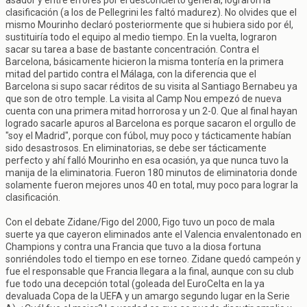
asador y entre errores por el desconcierto general, lograron la
clasificación (a los de Pellegrini les faltó madurez). No olvides que el
mismo Mourinho declaró posteriormente que si hubiera sido por él,
sustituiría todo el equipo al medio tiempo. En la vuelta, lograron
sacar su tarea a base de bastante concentración. Contra el
Barcelona, básicamente hicieron la misma tontería en la primera
mitad del partido contra el Málaga, con la diferencia que el
Barcelona si supo sacar réditos de su visita al Santiago Bernabeu ya
que son de otro temple. La visita al Camp Nou empezó de nueva
cuenta con una primera mitad horrorosa y un 2-0. Que al final hayan
logrado sacarle apuros al Barcelona es porque sacaron el orgullo de
"soy el Madrid", porque con fúbol, muy poco y tácticamente habían
sido desastrosos. En eliminatorias, se debe ser tácticamente
perfecto y ahí falló Mourinho en esa ocasión, ya que nunca tuvo la
manija de la eliminatoria. Fueron 180 minutos de eliminatoria donde
solamente fueron mejores unos 40 en total, muy poco para lograr la
clasificación.
Con el debate Zidane/Figo del 2000, Figo tuvo un poco de mala
suerte ya que cayeron eliminados ante el Valencia envalentonado en
Champions y contra una Francia que tuvo a la diosa fortuna
sonriéndoles todo el tiempo en ese torneo. Zidane quedó campeón y
fue el responsable que Francia llegara a la final, aunque con su club
fue todo una decepción total (goleada del EuroCelta en la ya
devaluada Copa de la UEFA y un amargo segundo lugar en la Serie