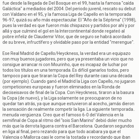
fue desde la llegada de Del Bosque en el 99, hasta la famosa "caída
Galáctica" a mediados del 2004. Del periodo juvenil, rescato su debut
con Valdano en el 95, y la famosa Liga de Capello en la temporada
96-97, quizá su año más espectacular. El "Año de la Séptima" (1998),
pues la verdad es que fueron más chispazos y partidos por ahí y por
allá y que culminó el gol en la Intercontinental donde regateó al
pobre infeliz de Claudemir Vitor, que de seguro se habrá acordado
de su breve, infructífero y olvidable paso por la entidad "merengue".
Ese Real Madrid de Capello/Heyckness, la verdad era un equipazo
con muy buenos jugadores, pero que ya presentaba un vicio que no
consigue arrancar ni con Mourinho, que es incapaz de luchar por
todos los títulos en una temporada. Es difícil ganarlos todos, pero
tampoco para que tiraran la Copa del Rey durante casi una década
(por ejemplo). Cuando ganó el Madrid la Liga con Capello, no jugaron
competiciones europeas y fueron eliminados en la Ronda de
dieciseisavos de final de la Copa. Con Heyckness, tiraron a la basura
la Copa (de nuevo), y la Liga solamente se preocuparon de no
quedar tan atrás, ya que aunque estuvieron al acecho, jamás dieron
la sensación de realmente competir la liga. La siguiente temporada..
menuda vergüenza. Creo que el famoso 6-0 del Valencia en la
semifinal de Copa al ritmo del "sois San Marino" debió doler mucho
más que la derrota liguera contra el Barcelona. Quedaron segundos
en liga al final, pero rezando para que todo acabara ya que el
Valencia o Mallorca casi le come la tostada y recordando que iban