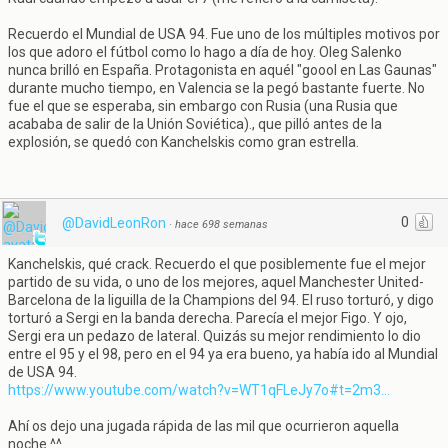
Recuerdo el Mundial de USA 94. Fue uno de los múltiples motivos por
los que adoro el fútbol como lo hago a día de hoy. Oleg Salenko
nunca brilló en España. Protagonista en aquél "goool en Las Gaunas"
durante mucho tiempo, en Valencia se la pegó bastante fuerte. No
fue el que se esperaba, sin embargo con Rusia (una Rusia que
acababa de salir de la Unión Soviética)., que pilló antes de la
explosión, se quedó con Kanchelskis como gran estrella.
0
@DavidLeonRon
·
hace 698 semanas
Kanchelskis, qué crack. Recuerdo el que posiblemente fue el mejor
partido de su vida, o uno de los mejores, aquel Manchester United-
Barcelona de la liguilla de la Champions del 94. El ruso torturó, y digo
torturó a Sergi en la banda derecha. Parecía el mejor Figo. Y ojo,
Sergi era un pedazo de lateral. Quizás su mejor rendimiento lo dio
entre el 95 y el 98, pero en el 94 ya era bueno, ya había ido al Mundial
de USA 94.
https://www.youtube.com/watch?v=WT1qFLeJy7o#t=2m3...
Ahí os dejo una jugada rápida de las mil que ocurrieron aquella
noche ^^