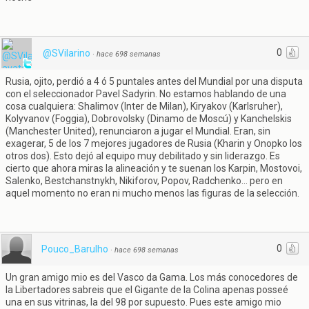
0
@SVilarino
·
hace 698 semanas
Rusia, ojito, perdió a 4 ó 5 puntales antes del Mundial por una disputa
con el seleccionador Pavel Sadyrin. No estamos hablando de una
cosa cualquiera: Shalimov (Inter de Milan), Kiryakov (Karlsruher),
Kolyvanov (Foggia), Dobrovolsky (Dinamo de Moscú) y Kanchelskis
(Manchester United), renunciaron a jugar el Mundial. Eran, sin
exagerar, 5 de los 7 mejores jugadores de Rusia (Kharin y Onopko los
otros dos). Esto dejó al equipo muy debilitado y sin liderazgo. Es
cierto que ahora miras la alineación y te suenan los Karpin, Mostovoi,
Salenko, Bestchanstnykh, Nikiforov, Popov, Radchenko... pero en
aquel momento no eran ni mucho menos las figuras de la selección.
0
Pouco_Barulho
·
hace 698 semanas
Un gran amigo mio es del Vasco da Gama. Los más conocedores de
la Libertadores sabreis que el Gigante de la Colina apenas posseé
una en sus vitrinas, la del 98 por supuesto. Pues este amigo mio