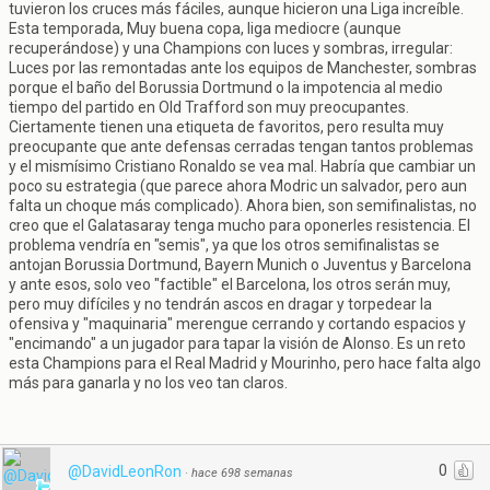
tuvieron los cruces más fáciles, aunque hicieron una Liga increíble.
Esta temporada, Muy buena copa, liga mediocre (aunque
recuperándose) y una Champions con luces y sombras, irregular:
Luces por las remontadas ante los equipos de Manchester, sombras
porque el baño del Borussia Dortmund o la impotencia al medio
tiempo del partido en Old Trafford son muy preocupantes.
Ciertamente tienen una etiqueta de favoritos, pero resulta muy
preocupante que ante defensas cerradas tengan tantos problemas
y el mismísimo Cristiano Ronaldo se vea mal. Habría que cambiar un
poco su estrategia (que parece ahora Modric un salvador, pero aun
falta un choque más complicado). Ahora bien, son semifinalistas, no
creo que el Galatasaray tenga mucho para oponerles resistencia. El
problema vendría en "semis", ya que los otros semifinalistas se
antojan Borussia Dortmund, Bayern Munich o Juventus y Barcelona
y ante esos, solo veo "factible" el Barcelona, los otros serán muy,
pero muy difíciles y no tendrán ascos en dragar y torpedear la
ofensiva y "maquinaria" merengue cerrando y cortando espacios y
"encimando" a un jugador para tapar la visión de Alonso. Es un reto
esta Champions para el Real Madrid y Mourinho, pero hace falta algo
más para ganarla y no los veo tan claros.
0
@DavidLeonRon
·
hace 698 semanas