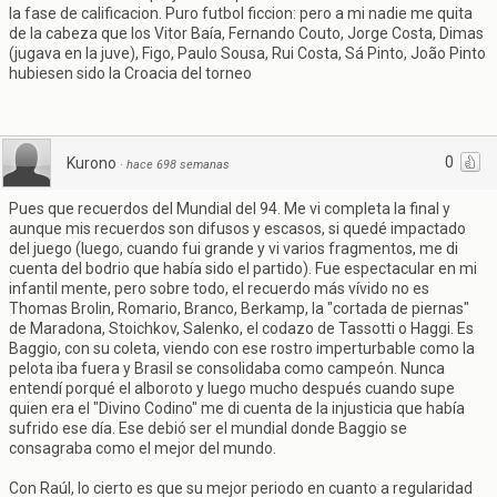
la fase de calificacion. Puro futbol ficcion: pero a mi nadie me quita
de la cabeza que los Vitor Baía, Fernando Couto, Jorge Costa, Dimas
(jugava en la juve), Figo, Paulo Sousa, Rui Costa, Sá Pinto, João Pinto
hubiesen sido la Croacia del torneo
0
Kurono
·
hace 698 semanas
Pues que recuerdos del Mundial del 94. Me vi completa la final y
aunque mis recuerdos son difusos y escasos, si quedé impactado
del juego (luego, cuando fui grande y vi varios fragmentos, me di
cuenta del bodrio que había sido el partido). Fue espectacular en mi
infantil mente, pero sobre todo, el recuerdo más vívido no es
Thomas Brolin, Romario, Branco, Berkamp, la "cortada de piernas"
de Maradona, Stoichkov, Salenko, el codazo de Tassotti o Haggi. Es
Baggio, con su coleta, viendo con ese rostro imperturbable como la
pelota iba fuera y Brasil se consolidaba como campeón. Nunca
entendí porqué el alboroto y luego mucho después cuando supe
quien era el "Divino Codino" me di cuenta de la injusticia que había
sufrido ese día. Ese debió ser el mundial donde Baggio se
consagraba como el mejor del mundo.
Con Raúl, lo cierto es que su mejor periodo en cuanto a regularidad