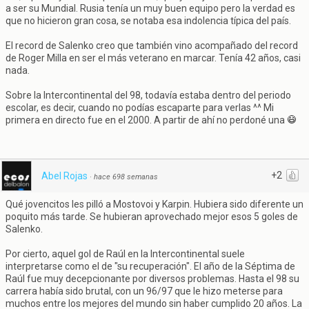
a ser su Mundial. Rusia tenía un muy buen equipo pero la verdad es
que no hicieron gran cosa, se notaba esa indolencia típica del país.
El record de Salenko creo que también vino acompañado del record
de Roger Milla en ser el más veterano en marcar. Tenía 42 años, casi
nada.
Sobre la Intercontinental del 98, todavía estaba dentro del periodo
escolar, es decir, cuando no podías escaparte para verlas ^^ Mi
primera en directo fue en el 2000. A partir de ahí no perdoné una
+2
Abel Rojas
·
hace 698 semanas
Qué jovencitos les pilló a Mostovoi y Karpin. Hubiera sido diferente un
poquito más tarde. Se hubieran aprovechado mejor esos 5 goles de
Salenko.
Por cierto, aquel gol de Raúl en la Intercontinental suele
interpretarse como el de "su recuperación". El año de la Séptima de
Raúl fue muy decepcionante por diversos problemas. Hasta el 98 su
carrera había sido brutal, con un 96/97 que le hizo meterse para
muchos entre los mejores del mundo sin haber cumplido 20 años. La