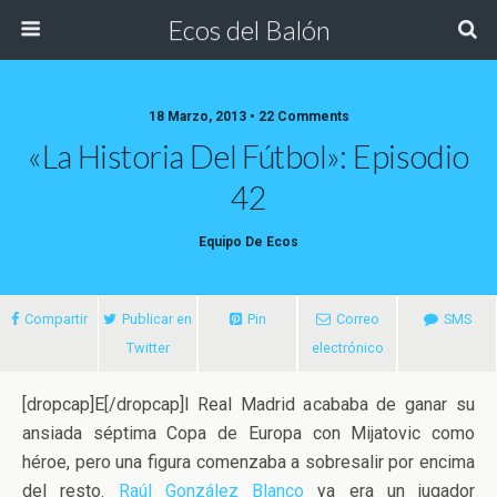
Ecos del Balón
18 Marzo, 2013 • 22 Comments
«La Historia Del Fútbol»: Episodio
42
Equipo De Ecos
Compartir
Publicar en
Pin
Correo
SMS
Twitter
electrónico
[dropcap]E[/dropcap]l Real Madrid acababa de ganar su
ansiada séptima Copa de Europa con Mijatovic como
héroe, pero una figura comenzaba a sobresalir por encima
del resto.
Raúl González Blanco
ya era un jugador