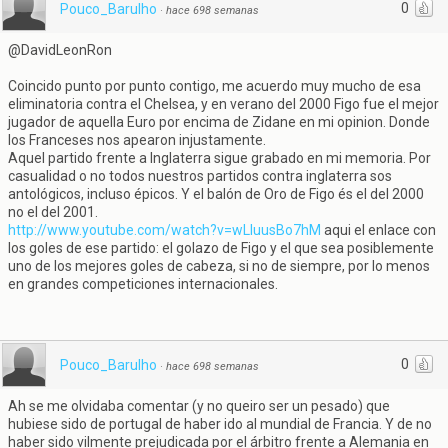
0
Pouco_Barulho
·
hace 698 semanas
@DavidLeonRon
Coincido punto por punto contigo, me acuerdo muy mucho de esa
eliminatoria contra el Chelsea, y en verano del 2000 Figo fue el mejor
jugador de aquella Euro por encima de Zidane en mi opinion. Donde
los Franceses nos apearon injustamente.
Aquel partido frente a Inglaterra sigue grabado en mi memoria. Por
casualidad o no todos nuestros partidos contra inglaterra sos
antológicos, incluso épicos. Y el balón de Oro de Figo és el del 2000
no el del 2001.
http://www.youtube.com/watch?v=wLluusBo7hM
aqui el enlace con
los goles de ese partido: el golazo de Figo y el que sea posiblemente
uno de los mejores goles de cabeza, si no de siempre, por lo menos
en grandes competiciones internacionales.
0
Pouco_Barulho
·
hace 698 semanas
Ah se me olvidaba comentar (y no queiro ser un pesado) que
hubiese sido de portugal de haber ido al mundial de Francia. Y de no
haber sido vilmente prejudicada por el árbitro frente a Alemania en