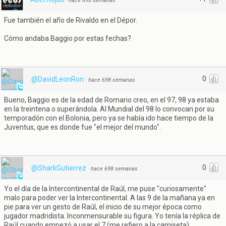
·
hace 698 semanas
Fue también el año de Rivaldo en el Dépor.
Cómo andaba Baggio por estas fechas?
0
@DavidLeonRon
·
hace 698 semanas
Bueno, Baggio es de la edad de Romario creo, en el 97, 98 ya estaba
en la treintena o superándola. Al Mundial del 98 lo convocan por su
temporadón con el Bolonia, pero ya se había ido hace tiempo de la
Juventus, que es donde fue "el mejor del mundo".
0
@SharkGutierrez
·
hace 698 semanas
Yo el día de la Intercontinental de Raúl, me puse "curiosamente"
malo para poder ver la Intercontinental. A las 9 de la mañana ya en
pie para ver un gesto de Raúl, el inicio de su mejor época como
jugador madridista. Inconmensurable su figura. Yo tenía la réplica de
Raúl cuando empezó a usar el 7 (me refiero a la camiseta).