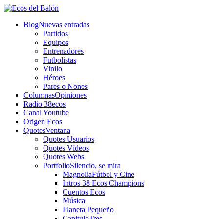
Blog
Nuevas entradas
Partidos
Equipos
Entrenadores
Futbolistas
Vinilo
Héroes
Pares o Nones
Columnas
Opiniones
Radio 38ecos
Canal Youtube
Origen Ecos
Quotes
Ventana
Quotes Usuarios
Quotes Vídeos
Quotes Webs
Portfolio
Silencio, se mira
Magnolia
Fútbol y Cine
Intros 38 Ecos Champions
Cuentos Ecos
Música
Planeta Pequeño
CapituloTres