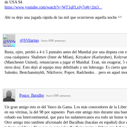
de USA 94.
https://www.youtube.com/watch?v=WT1qFLeJy7o#t=2m3...
Ahí os dejo una jugada rápida de las mil que ocurrieron aquella noche ^^
@SVilarino
·
hace 698 semanas
Rusia, ojito, perdió a 4 ó 5 puntales antes del Mundial por una disputa con
cosa cualquiera: Shalimov (Inter de Milan), Kiryakov (Karlsruher), Koly
(Manchester United), renunciaron a jugar el Mundial. Eran, sin exagerar, 5
otros dos). Esto dejó al equipo muy debilitado y sin liderazgo. Es cierto qu
Salenko, Bestchanstnykh, Nikiforov, Popov, Radchenko... pero en aquel mom
Pouco_Barulho
·
hace 698 semanas
Un gran amigo mio es del Vasco da Gama. Los más conocedores de la Liberta
en sus vitrinas, la del 98 por supuesto. Pues este amigo mio durante una bu
robado esa Intercontinental, que para los sudamericanos era todo un honor te
Otro amigo mio tambien aficionado del Bacalhau (bacalao en español) dice qu