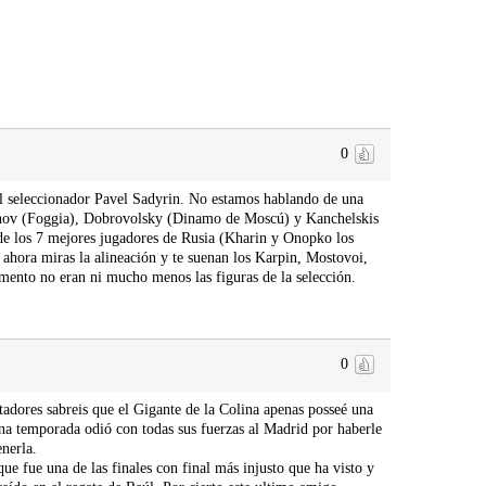
0
 el seleccionador Pavel Sadyrin. No estamos hablando de una
vanov (Foggia), Dobrovolsky (Dinamo de Moscú) y Kanchelskis
 de los 7 mejores jugadores de Rusia (Kharin y Onopko los
e ahora miras la alineación y te suenan los Karpin, Mostovoi,
ento no eran ni mucho menos las figuras de la selección.
0
dores sabreis que el Gigante de la Colina apenas posseé una
ena temporada odió con todas sus fuerzas al Madrid por haberle
nerla.
e fue una de las finales con final más injusto que ha visto y