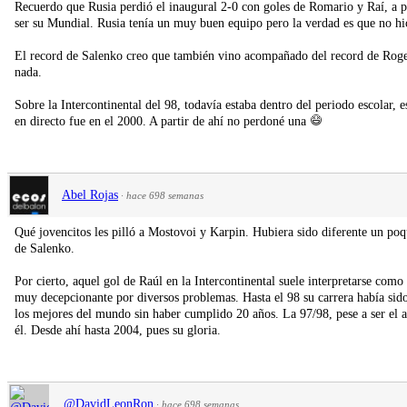
Recuerdo que Rusia perdió el inaugural 2-0 con goles de Romario y Raí, a p
ser su Mundial. Rusia tenía un muy buen equipo pero la verdad es que no hici
El record de Salenko creo que también vino acompañado del record de Roger 
nada.
Sobre la Intercontinental del 98, todavía estaba dentro del periodo escolar, 
en directo fue en el 2000. A partir de ahí no perdoné una
Abel Rojas
·
hace 698 semanas
Qué jovencitos les pilló a Mostovoi y Karpin. Hubiera sido diferente un po
de Salenko.
Por cierto, aquel gol de Raúl en la Intercontinental suele interpretarse com
muy decepcionante por diversos problemas. Hasta el 98 su carrera había sid
los mejores del mundo sin haber cumplido 20 años. La 97/98, pese a ser el a
él. Desde ahí hasta 2004, pues su gloria.
@DavidLeonRon
·
hace 698 semanas