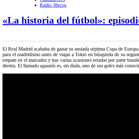
Radio 38ecos
«La historia del fútbol»: episodi
E
l Real Madrid acababa de ganar su ansiada séptima Copa de Europa 
para el madridismo
antes de viajar a Tokio en búsqueda de su segund
empate en el marcador y tras varias ocasiones erradas por parte brasi
diestra. El llamado
aguanís
es, sin duda, uno de sus goles más conoci