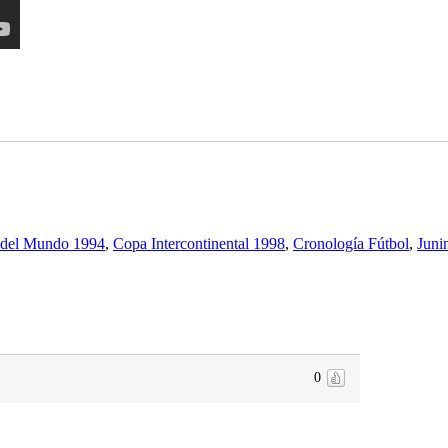
del Mundo 1994
,
Copa Intercontinental 1998
,
Cronología Fútbol
,
Juni
0