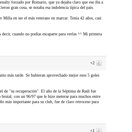
enalty forzado por Romario, que ya dejaba claro que ese iba a
eron gran cosa, se notaba esa indolencia típica del país.
Milla en ser el más veterano en marcar. Tenía 42 años, casi
es decir, cuando no podías escaparte para verlas ^^ Mi primera
+2
quito más tarde. Se hubieran aprovechado mejor esos 5 goles
o el de "su recuperación". El año de la Séptima de Raúl fue
o brutal, con un 96/97 que le hizo meterse para muchos entre
ño más importante para su club, fue de claro retroceso para
+1