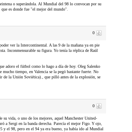
reintena o superándola. Al Mundial del 98 lo convocan por su
, que es donde fue "el mejor del mundo".
0
oder ver la Intercontinental. A las 9 de la mañana ya en pie
sta. Inconmensurable su figura. Yo tenía la réplica de Raúl
ue adoro el fútbol como lo hago a día de hoy. Oleg Salenko
e mucho tiempo, en Valencia se la pegó bastante fuerte. No
 de la Unión Soviética)., que pilló antes de la explosión, se
0
de su vida, o uno de los mejores, aquel Manchester United-
uró a Sergi en la banda derecha. Parecía el mejor Figo. Y ojo,
95 y el 98, pero en el 94 ya era bueno, ya había ido al Mundial