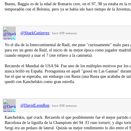
Bueno, Baggio es de la edad de Romario creo, en el 97, 98 ya estaba en la t
temporadón con el Bolonia, pero ya se había ido hace tiempo de la Juventus
@SharkGutierrez
·
hace 698 semanas
Yo el día de la Intercontinental de Raúl, me puse "curiosamente" malo para p
para ver un gesto de Raúl, el inicio de su mejor época como jugador madridi
cuando empezó a usar el 7 (me refiero a la camiseta).
Recuerdo el Mundial de USA 94. Fue uno de los múltiples motivos por los q
nunca brilló en España. Protagonista en aquél "goool en Las Gaunas" durant
fue el que se esperaba, sin embargo con Rusia (una Rusia que acababa de salir
quedó con Kanchelskis como gran estrella.
@DavidLeonRon
·
hace 698 semanas
Kanchelskis, qué crack. Recuerdo el que posiblemente fue el mejor partido 
Barcelona de la liguilla de la Champions del 94. El ruso torturó, y digo tort
Sergi era un pedazo de lateral. Quizás su mejor rendimiento lo dio entre el 