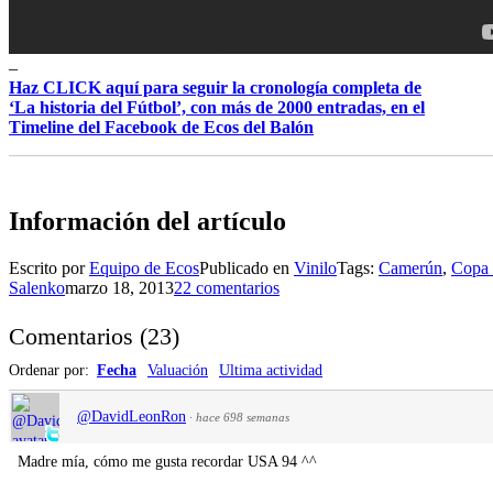
–
Haz CLICK aquí para seguir la cronología completa de
‘La historia del Fútbol’, con más de 2000 entradas, en el
Timeline del Facebook de Ecos del Balón
Información del artículo
Escrito por
Equipo de Ecos
Publicado en
Vinilo
Tags:
Camerún
,
Copa 
Salenko
marzo 18, 2013
22 comentarios
Comentarios
(
23
)
Ordenar por:
Fecha
Valuación
Ultima actividad
@DavidLeonRon
·
hace 698 semanas
Madre mía, cómo me gusta recordar USA 94 ^^