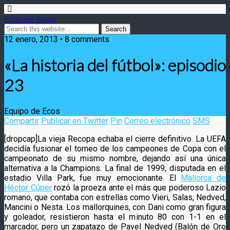
Ecos del Balón
12 enero, 2013 • 8 comments
«La historia del fútbol»: episodio
23
Equipo de Ecos
Compartir
Publicar en Twitter
Pin
Correo electrónico
SMS
[dropcap]La vieja Recopa echaba el cierre definitivo. La UEFA
decidía fusionar el torneo de los campeones de Copa con el
campeonato de su mismo nombre, dejando así una única
alternativa a la Champions. La final de 1999, disputada
en el
estadio Villa Park, fue muy emocionante. El
Mallorca de
Héctor Cúper
rozó la proeza ante el más que poderoso Lazio
romano, que contaba con estrellas como Vieri, Salas, Nedved,
Mancini o Nesta. Los mallorquines, con Dani como gran figura
y goleador, resistieron hasta el minuto 80 con 1-1 en el
marcador, pero un zapatazo de Pavel Nedved (Balón de Oro