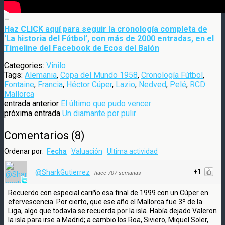
–
Haz CLICK aquí para seguir la cronología completa de
‘La historia del Fútbol’, con más de 2000 entradas, en el
Timeline del Facebook de Ecos del Balón
Categories:
Vinilo
Tags:
Alemania
,
Copa del Mundo 1958
,
Cronología Fútbol
,
Fontaine
,
Francia
,
Héctor Cúper
,
Lazio
,
Nedved
,
Pelé
,
RCD
Mallorca
entrada anterior
El último que pudo vencer
próxima entrada
Un diamante por pulir
Comentarios
(
8
)
Ordenar por:
Fecha
Valuación
Ultima actividad
+1
@SharkGutierrez
·
hace 707 semanas
Recuerdo con especial cariño esa final de 1999 con un Cúper en
efervescencia. Por cierto, que ese año el Mallorca fue 3º de la
Liga, algo que todavía se recuerda por la isla. Había dejado Valeron
la isla para irse a Madrid; a cambio los Roa, Siviero, Miquel Soler,