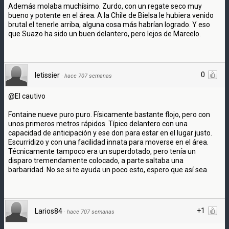
Además molaba muchísimo. Zurdo, con un regate seco muy
bueno y potente en el área. A la Chile de Bielsa le hubiera venido
brutal el tenerle arriba, alguna cosa más habrían logrado. Y eso
que Suazo ha sido un buen delantero, pero lejos de Marcelo.
0
letissier
·
hace 707 semanas
@El cautivo
Fontaine nueve puro puro. Físicamente bastante flojo, pero con
unos primeros metros rápidos. Típico delantero con una
capacidad de anticipación y ese don para estar en el lugar justo.
Escurridizo y con una facilidad innata para moverse en el área.
Técnicamente tampoco era un superdotado, pero tenía un
disparo tremendamente colocado, a parte saltaba una
barbaridad. No se si te ayuda un poco esto, espero que así sea.
+1
Larios84
·
hace 707 semanas