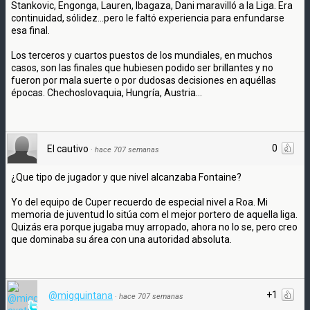
Stankovic, Engonga, Lauren, Ibagaza, Dani maravilló a la Liga. Era
continuidad, sólidez...pero le faltó experiencia para enfundarse
esa final.
Los terceros y cuartos puestos de los mundiales, en muchos
casos, son las finales que hubiesen podido ser brillantes y no
fueron por mala suerte o por dudosas decisiones en aquéllas
épocas. Chechoslovaquia, Hungría, Austria...
0
El cautivo
·
hace 707 semanas
¿Que tipo de jugador y que nivel alcanzaba Fontaine?
Yo del equipo de Cuper recuerdo de especial nivel a Roa. Mi
memoria de juventud lo sitúa com el mejor portero de aquella liga.
Quizás era porque jugaba muy arropado, ahora no lo se, pero creo
que dominaba su área con una autoridad absoluta.
+1
@migquintana
·
hace 707 semanas