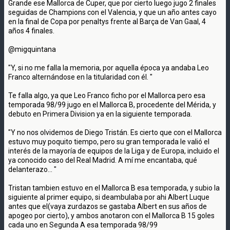
Grande ese Mallorca de Cuper, que por cierto luego jugo 2 finales
seguidas de Champions con el Valencia, y que un año antes cayo
en la final de Copa por penaltys frente al Barça de Van Gaal, 4
años 4 finales.
@migquintana
"Y, si no me falla la memoria, por aquella época ya andaba Leo
Franco alternándose en la titularidad con él. "
Te falla algo, ya que Leo Franco ficho por el Mallorca pero esa
temporada 98/99 jugo en el Mallorca B, procedente del Mérida, y
debuto en Primera Division ya en la siguiente temporada.
"Y no nos olvidemos de Diego Tristán. Es cierto que con el Mallorca
estuvo muy poquito tiempo, pero su gran temporada le valió el
interés de la mayoría de equipos de la Liga y de Europa, incluido el
ya conocido caso del Real Madrid. A mí me encantaba, qué
delanterazo... "
Tristan tambien estuvo en el Mallorca B esa temporada, y subio la
siguiente al primer equipo, si deambulaba por ahi Albert Luque
antes que el(vaya zurdazos se gastaba Albert en sus años de
apogeo por cierto), y ambos anotaron con el Mallorca B 15 goles
cada uno en Segunda A esa temporada 98/99